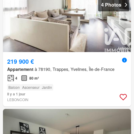
4 Photos
219 900 €
Appartement
à 78190, Trappes, Yvelines, Île-de-France
4
80 m²
Balcon
Ascenseur
Jardin
Il y a 1 jour
LEBONCOIN