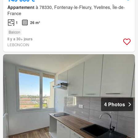
Appartement
à 78330, Fontenay-le-Fleury, Yvelines, Île-de-
France
1
26 m²
Balcon
Il y a 30+ jours
LEBONCOIN
4 Photos