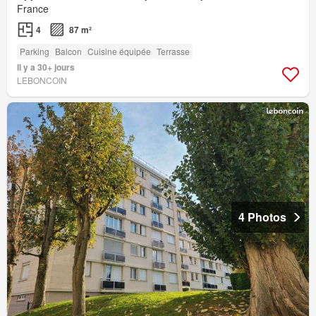
France
4
87 m²
Parking
Balcon
Cuisine équipée
Terrasse
Il y a 30+ jours
LEBONCOIN
4 Photos