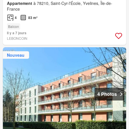
Appartement
à 78210, Saint-Cyr-l'École, Yvelines, Île-de-
France
4
83 m²
Balcon
Il y a 7 jours
LEBONCOIN
Nouveau
4 Photos