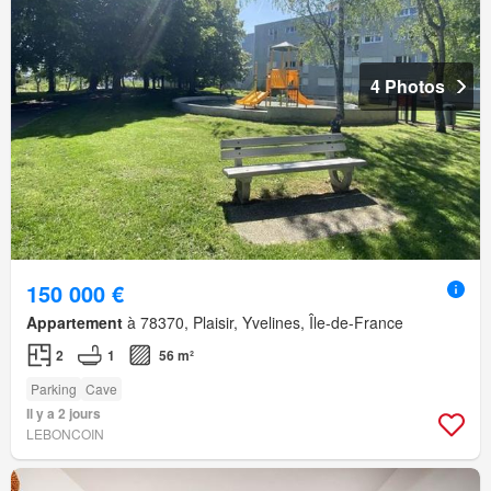
4 Photos
150 000 €
Appartement
à 78370, Plaisir, Yvelines, Île-de-France
2
1
56 m²
Parking
Cave
Il y a 2 jours
LEBONCOIN