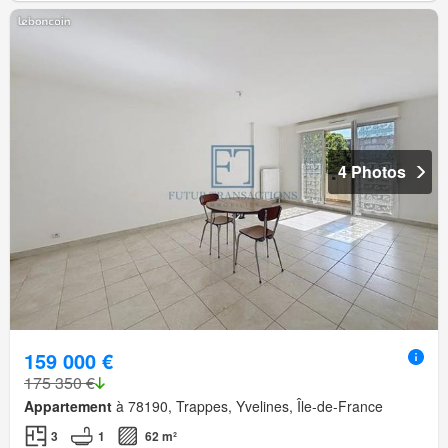
4 Photos
159 000 €
175 350 €
Appartement
à 78190, Trappes, Yvelines, Île-de-France
3
1
62 m²