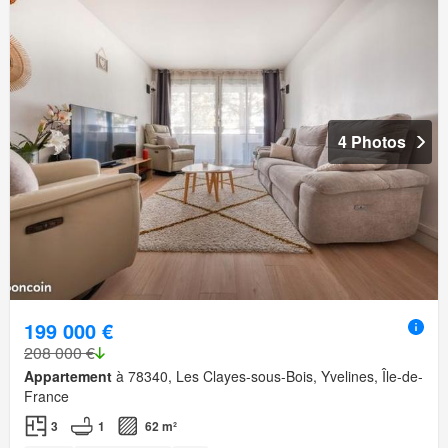
4 Photos
199 000 €
208 000 €
Appartement
à 78340, Les Clayes-sous-Bois, Yvelines, Île-de-
France
3
1
62 m²