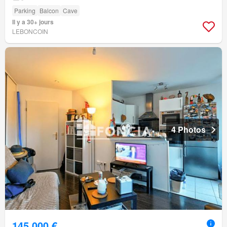
Parking
Balcon
Cave
Il y a 30+ jours
LEBONCOIN
4 Photos
145 000 €