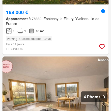
168 000 €
Appartement
à 78330, Fontenay-le-Fleury, Yvelines, Île-de-
France
3
1
60 m²
Parking
Cuisine équipée
Cave
Il y a 12 jours
LEBONCOIN
4 Photos