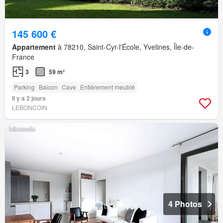
145 600 €
Appartement
à 78210, Saint-Cyr-l'École, Yvelines, Île-de-
France
3
59 m²
Parking
Balcon
Cave
Entièrement meublé
Il y a 2 jours
LEBONCOIN
4 Photos