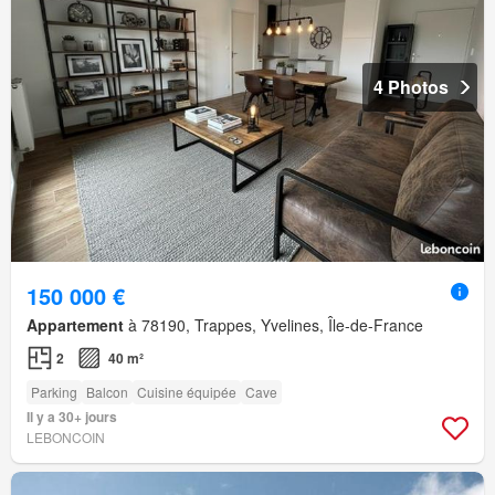
4 Photos
150 000 €
Appartement
à 78190, Trappes, Yvelines, Île-de-France
2
40 m²
Parking
Balcon
Cuisine équipée
Cave
Il y a 30+ jours
LEBONCOIN