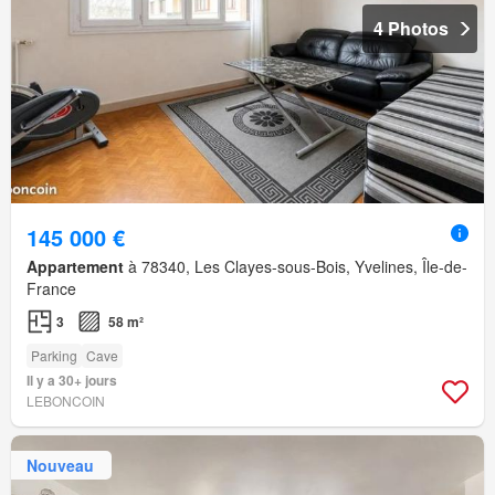
4 Photos
145 000 €
Appartement
à 78340, Les Clayes-sous-Bois, Yvelines, Île-de-
France
3
58 m²
Parking
Cave
Il y a 30+ jours
LEBONCOIN
Nouveau