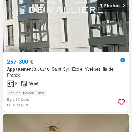
4 Photos
257 300 €
Appartement
à 78210, Saint-Cyr-l'École, Yvelines, Île-de-
France
2
39 m²
Parking
Balcon
Cave
Il y a 20 jours
LEBONCOIN