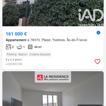
161 000 €
Appartement
à 78370, Plaisir, Yvelines, Île-de-France
2
1
48 m²
Parking
Balcon
Cuisine équipée
Il y a 2 jours
LEBONCOIN