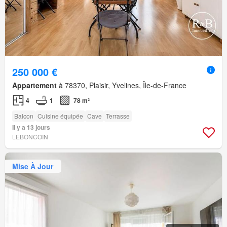
250 000 €
Appartement
à 78370, Plaisir, Yvelines, Île-de-France
4
1
78 m²
Balcon
Cuisine équipée
Cave
Terrasse
Il y a 13 jours
LEBONCOIN
Mise À Jour