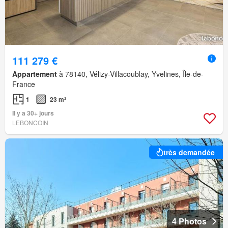
111 279 €
Appartement
à 78140, Vélizy-Villacoublay, Yvelines, Île-de-
France
1
23 m²
Il y a 30+ jours
LEBONCOIN
très demandée
4 Photos