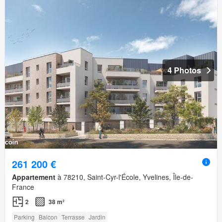
4 Photos
261 200 €
Appartement
à 78210, Saint-Cyr-l'École, Yvelines, Île-de-
France
2
38 m²
Parking
Balcon
Terrasse
Jardin