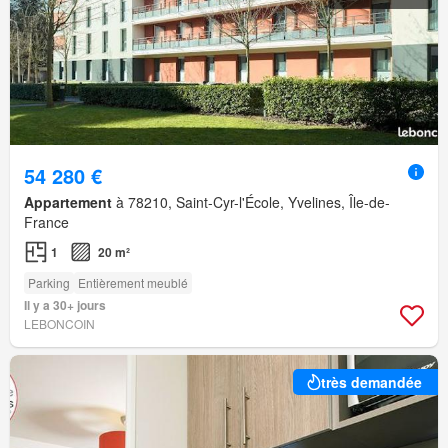
54 280 €
Appartement
à 78210, Saint-Cyr-l'École, Yvelines, Île-de-
France
1
20 m²
Parking
Entièrement meublé
Il y a 30+ jours
LEBONCOIN
très demandée