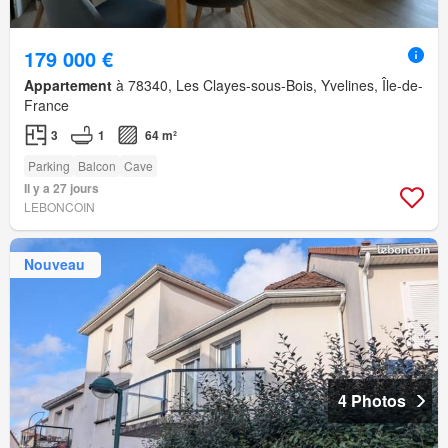
179 000 €
Appartement
à 78340, Les Clayes-sous-Bois, Yvelines, Île-de-
France
3
1
64 m²
Parking
Balcon
Cave
Il y a 27 jours
LEBONCOIN
Nouveau
4 Photos