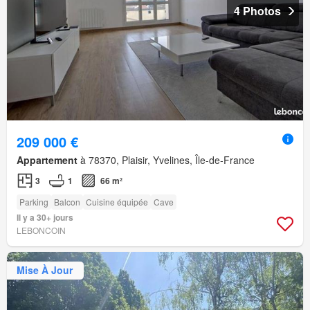
4 Photos
209 000 €
Appartement
à 78370, Plaisir, Yvelines, Île-de-France
3
1
66 m²
Parking
Balcon
Cuisine équipée
Cave
Il y a 30+ jours
LEBONCOIN
Mise À Jour