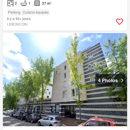
2
1
27 m²
Parking
Cuisine équipée
Il y a 30+ jours
LEBONCOIN
4 Photos