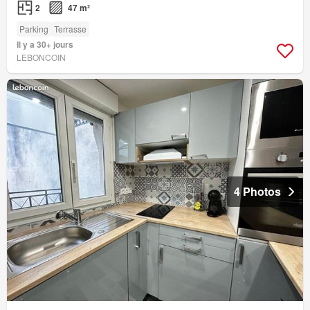
2
47 m²
Parking
Terrasse
Il y a 30+ jours
LEBONCOIN
4 Photos