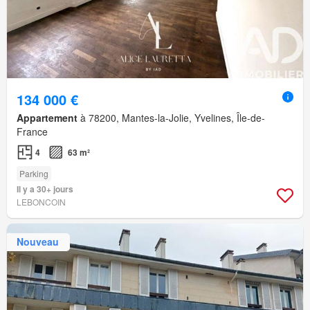
134 000 €
Appartement
à 78200, Mantes-la-Jolie, Yvelines, Île-de-
France
4
63 m²
Parking
Il y a 30+ jours
LEBONCOIN
Nouveau