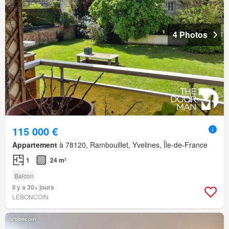
4 Photos
115 000 €
Appartement
à 78120, Rambouillet, Yvelines, Île-de-France
1
24 m²
Balcon
Il y a 30+ jours
LEBONCOIN