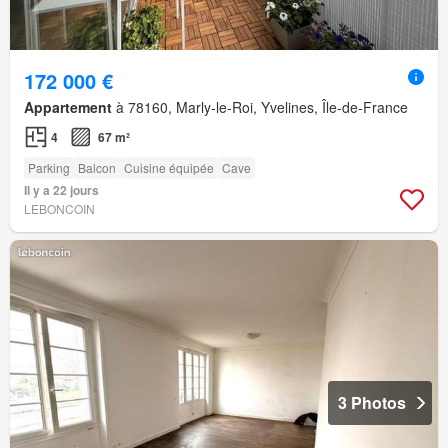
172 000 €
Appartement
à 78160, Marly-le-Roi, Yvelines, Île-de-France
4
67 m²
Parking
Balcon
Cuisine équipée
Cave
Il y a 22 jours
LEBONCOIN
3 Photos