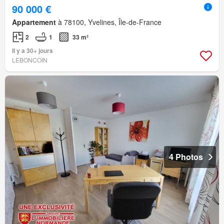
90 000 €
Appartement
à 78100, Yvelines, Île-de-France
2
1
33 m²
Il y a 30+ jours
LEBONCOIN
4 Photos