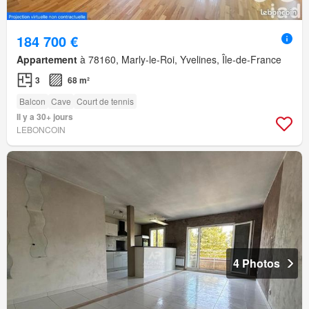
184 700 €
Appartement
à 78160, Marly-le-Roi, Yvelines, Île-de-France
3
68 m²
Balcon
Cave
Court de tennis
Il y a 30+ jours
LEBONCOIN
4 Photos