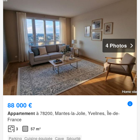
4 Photos
88 000 €
Appartement
à 78200, Mantes-la-Jolie, Yvelines, Île-de-
France
3
57 m²
Parking
Cuisine équipée
Cave
Sécurité