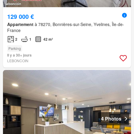
129 000 €
Appartement
à 78270, Bonnières-sur-Seine, Yvelines, Île-de-
France
2
1
42 m²
Parking
Il y a 30+ jours
LEBONCOIN
4 Photos