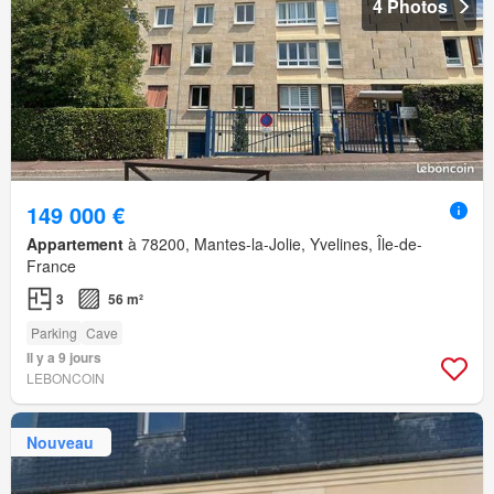
4 Photos
149 000 €
Appartement
à 78200, Mantes-la-Jolie, Yvelines, Île-de-
France
3
56 m²
Parking
Cave
Il y a 9 jours
LEBONCOIN
Nouveau