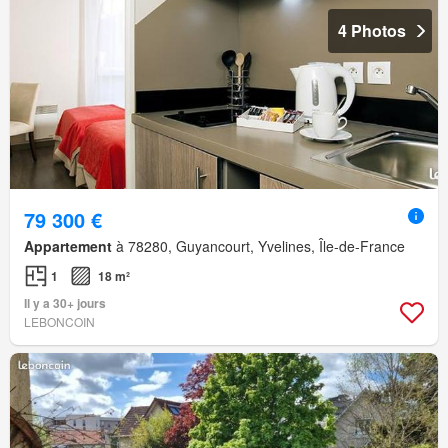
4 Photos
79 300 €
Appartement
à 78280, Guyancourt, Yvelines, Île-de-France
1
18 m²
Il y a 30+ jours
LEBONCOIN