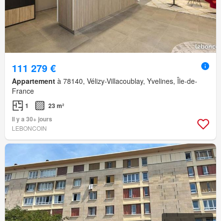
111 279 €
Appartement
à 78140, Vélizy-Villacoublay, Yvelines, Île-de-
France
1
23 m²
Il y a 30+ jours
LEBONCOIN