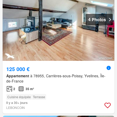
4 Photos
125 000 €
Appartement
à 78955, Carrières-sous-Poissy, Yvelines, Île-
de-France
2
35 m²
Cuisine équipée
Terrasse
Il y a 30+ jours
LEBONCOIN