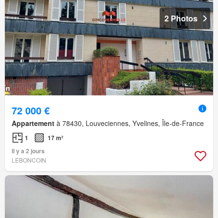
2 Photos
72 000 €
Appartement
à 78430, Louveciennes, Yvelines, Île-de-France
1
17 m²
Il y a 2 jours
LEBONCOIN