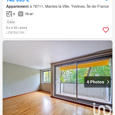
Appartement
à 78711, Mantes-la-Ville, Yvelines, Île-de-France
4
75 m²
Cave
Il y a 30+ jours
LEBONCOIN
4 Photos