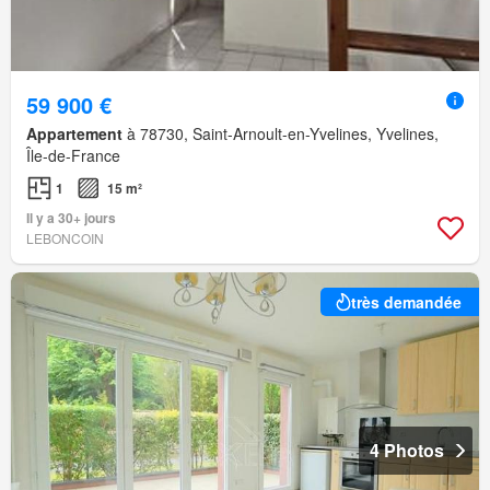
59 900 €
Appartement
à 78730, Saint-Arnoult-en-Yvelines, Yvelines,
Île-de-France
1
15 m²
Il y a 30+ jours
LEBONCOIN
très demandée
4 Photos