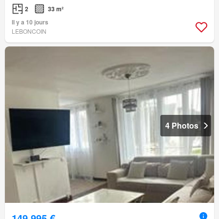
2
33 m²
Il y a 10 jours
LEBONCOIN
4 Photos
149 995 €