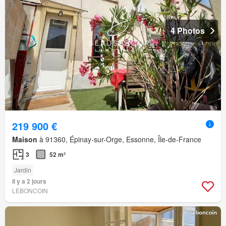
4 Photos
219 900 €
Maison
à 91360, Épinay-sur-Orge, Essonne, Île-de-France
3
52 m²
Jardin
Il y a 2 jours
LEBONCOIN