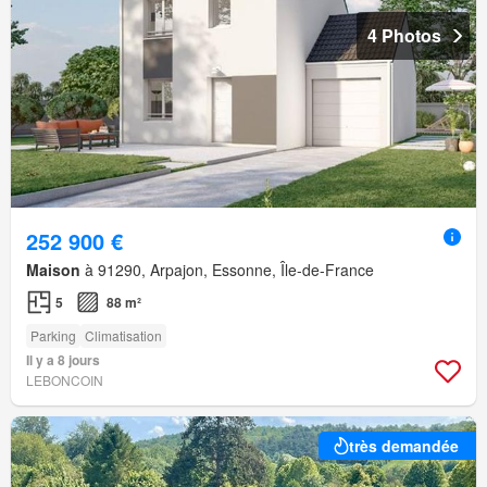
4 Photos
252 900 €
Maison
à 91290, Arpajon, Essonne, Île-de-France
5
88 m²
Parking
Climatisation
Il y a 8 jours
LEBONCOIN
très demandée