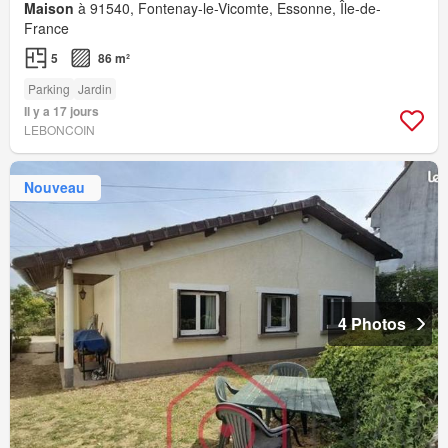
Maison
à 91540, Fontenay-le-Vicomte, Essonne, Île-de-
France
5
86 m²
Parking
Jardin
Il y a 17 jours
LEBONCOIN
Nouveau
4 Photos