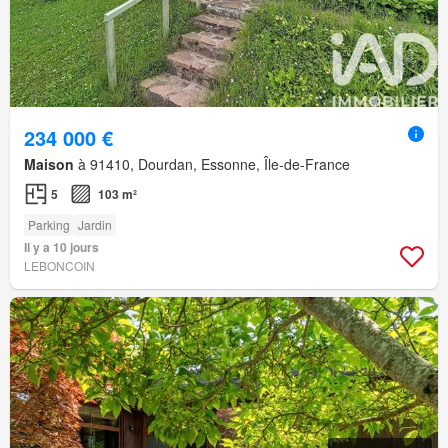
234 000 €
Maison
à 91410, Dourdan, Essonne, Île-de-France
5
103 m²
Parking
Jardin
Il y a 10 jours
LEBONCOIN