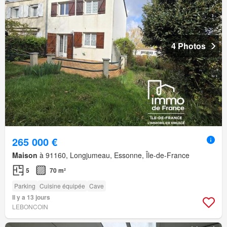
4 Photos
265 000 €
Maison
à 91160, Longjumeau, Essonne, Île-de-France
5
70 m²
Parking
Cuisine équipée
Cave
Il y a 13 jours
LEBONCOIN