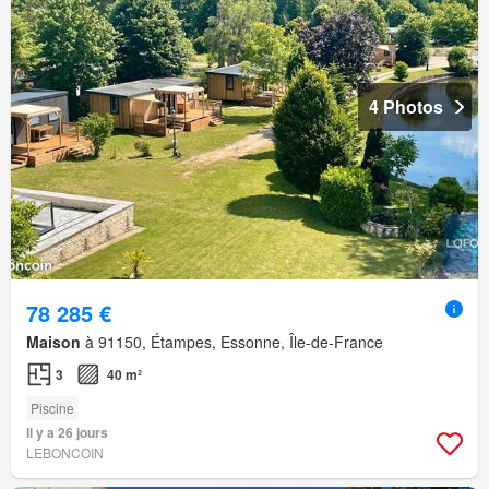
4 Photos
78 285 €
Maison
à 91150, Étampes, Essonne, Île-de-France
3
40 m²
Piscine
Il y a 26 jours
LEBONCOIN