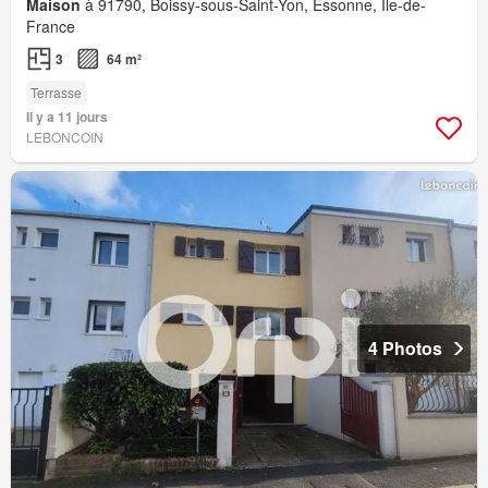
Maison
à 91790, Boissy-sous-Saint-Yon, Essonne, Île-de-
France
3
64 m²
Terrasse
Il y a 11 jours
LEBONCOIN
4 Photos