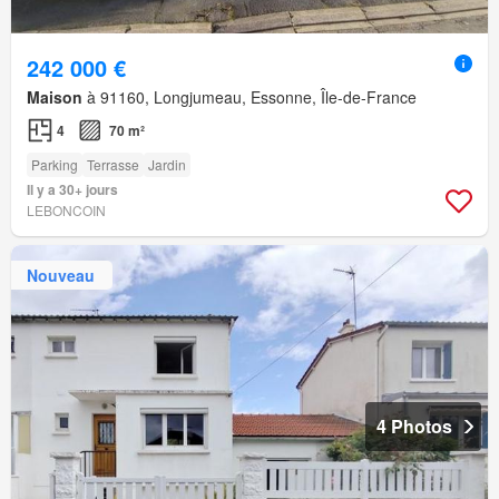
242 000 €
Maison
à 91160, Longjumeau, Essonne, Île-de-France
4
70 m²
Parking
Terrasse
Jardin
Il y a 30+ jours
LEBONCOIN
Nouveau
4 Photos