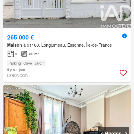
265 000 €
Maison
à 91160, Longjumeau, Essonne, Île-de-France
5
80 m²
Parking
Cave
Jardin
Il y a 1 jour
LEBONCOIN
4 Photos