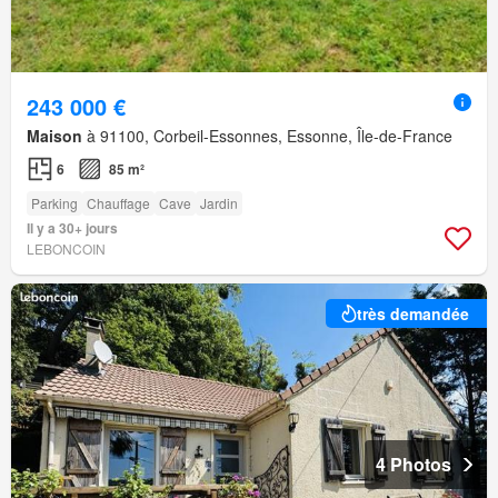
243 000 €
Maison
à 91100, Corbeil-Essonnes, Essonne, Île-de-France
6
85 m²
Parking
Chauffage
Cave
Jardin
Il y a 30+ jours
LEBONCOIN
très demandée
4 Photos