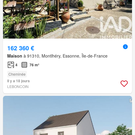
162 360 €
Maison
à 91310, Montlhéry, Essonne, Île-de-France
4
76 m²
Cheminée
Il y a 18 jours
LEBONCOIN