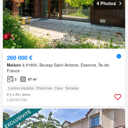
4 Photos
260 000 €
Maison
à 91800, Boussy-Saint-Antoine, Essonne, Île-de-
France
3
87 m²
Cuisine équipée
Cheminée
Cave
Terrasse
Il y a 30+ jours
LEBONCOIN