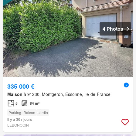
4 Photos
335 000 €
Maison
à 91230, Montgeron, Essonne, Île-de-France
5
84 m²
Parking
Balcon
Jardin
Il y a 30+ jours
LEBONCOIN