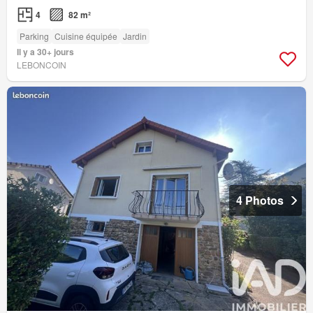
4
82 m²
Parking
Cuisine équipée
Jardin
Il y a 30+ jours
LEBONCOIN
4 Photos