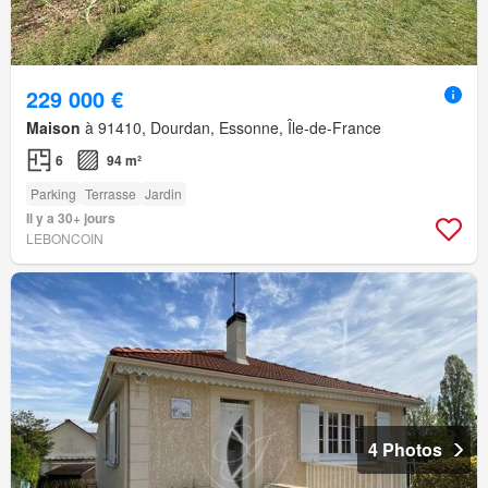
229 000 €
Maison
à 91410, Dourdan, Essonne, Île-de-France
6
94 m²
Parking
Terrasse
Jardin
Il y a 30+ jours
LEBONCOIN
4 Photos