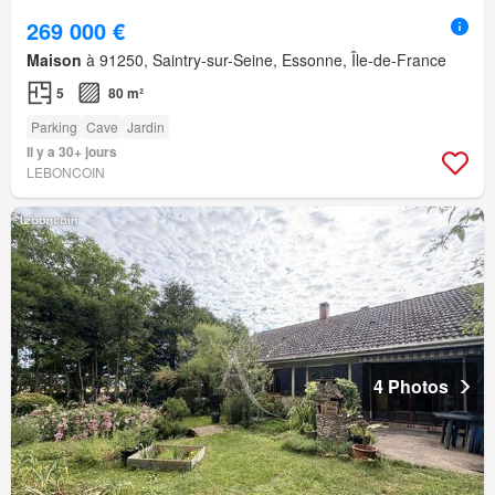
269 000 €
Maison
à 91250, Saintry-sur-Seine, Essonne, Île-de-France
5
80 m²
Parking
Cave
Jardin
Il y a 30+ jours
LEBONCOIN
4 Photos