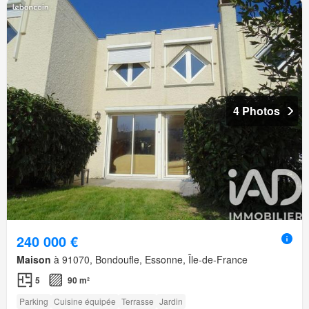
4 Photos
240 000 €
Maison
à 91070, Bondoufle, Essonne, Île-de-France
5
90 m²
Parking
Cuisine équipée
Terrasse
Jardin