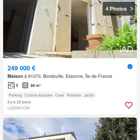
4 Photos
249 000 €
Maison
à 91070, Bondoufle, Essonne, Île-de-France
5
86 m²
Parking
Cuisine équipée
Cave
Terrasse
Jardin
Il y a 22 jours
LEBONCOIN