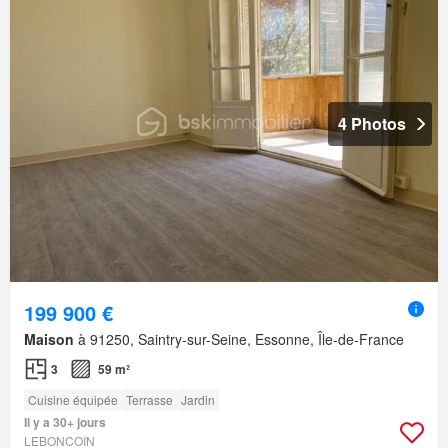
4 Photos
199 900 €
Maison
à 91250, Saintry-sur-Seine, Essonne, Île-de-France
3
59 m²
Cuisine équipée
Terrasse
Jardin
Il y a 30+ jours
LEBONCOIN