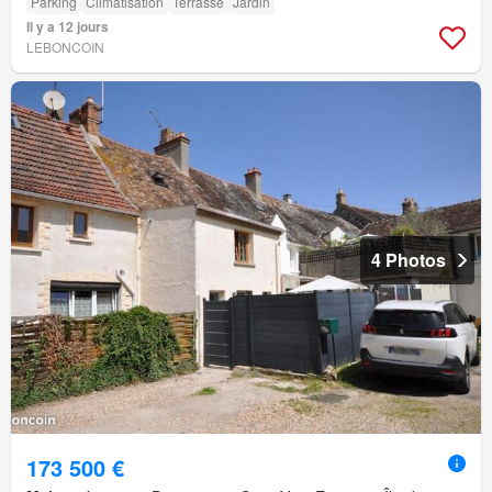
Parking
Climatisation
Terrasse
Jardin
Il y a 12 jours
LEBONCOIN
4 Photos
173 500 €