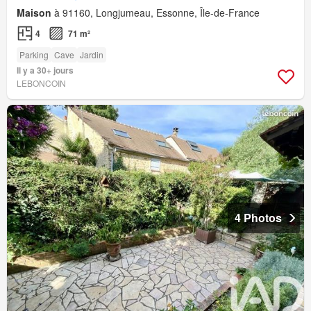
Maison
à 91160, Longjumeau, Essonne, Île-de-France
4
71 m²
Parking
Cave
Jardin
Il y a 30+ jours
LEBONCOIN
4 Photos