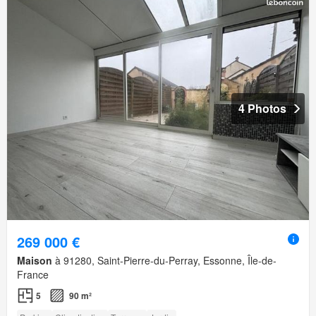
4 Photos
269 000 €
Maison
à 91280, Saint-Pierre-du-Perray, Essonne, Île-de-
France
5
90 m²