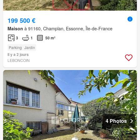
199 500 €
Maison
à 91160, Champlan, Essonne, Île-de-France
3
1
50 m²
Parking
Jardin
Il y a 2 jours
LEBONCOIN
4 Photos