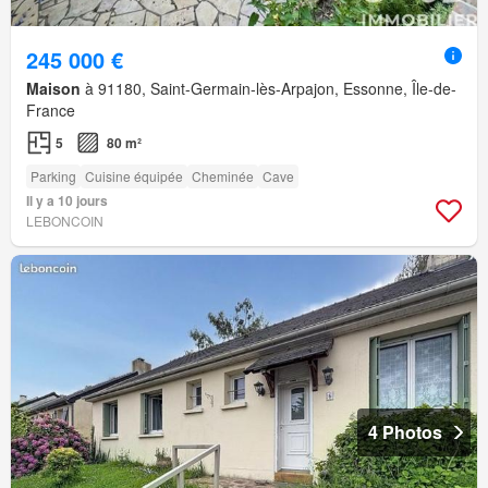
245 000 €
Maison
à 91180, Saint-Germain-lès-Arpajon, Essonne, Île-de-
France
5
80 m²
Parking
Cuisine équipée
Cheminée
Cave
Il y a 10 jours
LEBONCOIN
4 Photos