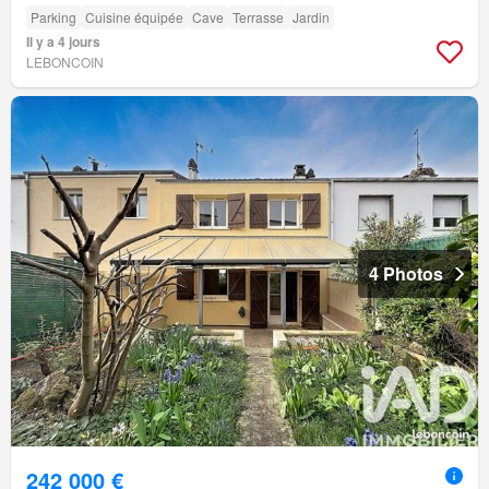
Parking
Cuisine équipée
Cave
Terrasse
Jardin
Il y a 4 jours
LEBONCOIN
4 Photos
242 000 €