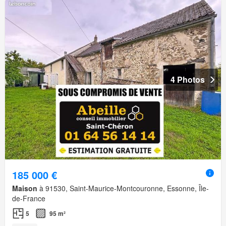
4 Photos
185 000 €
Maison
à 91530, Saint-Maurice-Montcouronne, Essonne, Île-
de-France
5
95 m²