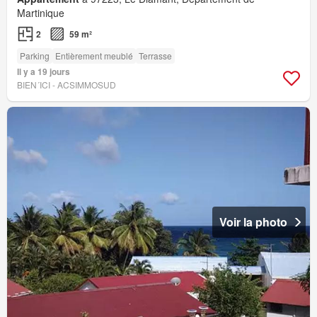
Martinique
2
59 m²
Parking
Entièrement meublé
Terrasse
Il y a 19 jours
BIEN´ICI - ACSIMMOSUD
Voir la photo