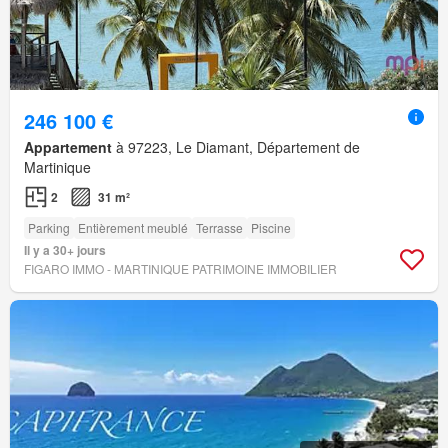
246 100 €
Appartement
à 97223, Le Diamant, Département de
Martinique
2
31 m²
Parking
Entièrement meublé
Terrasse
Piscine
Il y a 30+ jours
FIGARO IMMO - MARTINIQUE PATRIMOINE IMMOBILIER