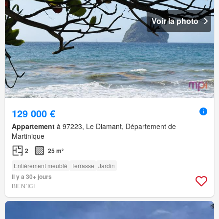
Voir la photo
129 000 €
Appartement
à 97223, Le Diamant, Département de
Martinique
2
25 m²
Entièrement meublé
Terrasse
Jardin
Il y a 30+ jours
BIEN´ICI