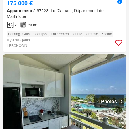
175 000 €
Appartement
à 97223, Le Diamant, Département de
Martinique
2
25 m²
Parking
Cuisine équipée
Entièrement meublé
Terrasse
Piscine
Il y a 30+ jours
LEBONCOIN
4 Photos