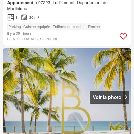
Appartement
à 97223, Le Diamant, Département de
Martinique
1
20 m²
Parking
Cuisine équipée
Entièrement meublé
Piscine
Il y a 30+ jours
BIEN´ICI - CARAIBES-ON-LINE
Voir la photo