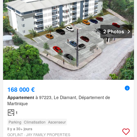
2 Photos
168 000 €
Appartement
à 97223, Le Diamant, Département de
Martinique
1
Parking
Climatisation
Ascenseur
Il y a 30+ jours
GOFLINT - JAY FAMILY PROPERTIES