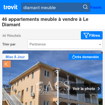
Favoris
46 appartements meuble à vendre à Le
Diamant
Filtres
46 Résultats
Trier par
Mise À Jour
très demandée
Voir la photo