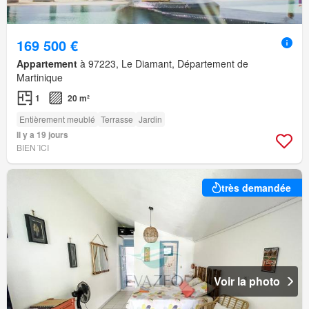
169 500 €
Appartement
à 97223, Le Diamant, Département de
Martinique
1
20 m²
Entièrement meublé
Terrasse
Jardin
Il y a 19 jours
BIEN´ICI
très demandée
Voir la photo