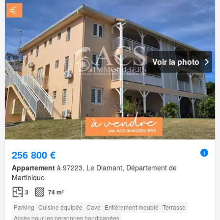
Voir la photo
256 800 €
Appartement
à 97223, Le Diamant, Département de
Martinique
3
74 m²
Parking
Cuisine équipée
Cave
Entièrement meublé
Terrasse
Accès pour les personnes handicapées