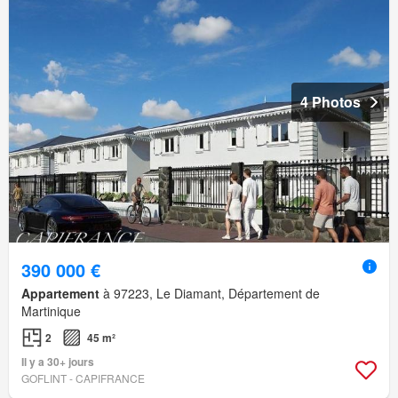
4 Photos
390 000 €
Appartement
à 97223, Le Diamant, Département de
Martinique
2
45 m²
Il y a 30+ jours
GOFLINT - CAPIFRANCE