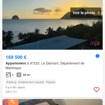
Voir la photo
169 500 €
Appartement
à 97223, Le Diamant, Département de
Martinique
1
25 m²
Parking
Entièrement meublé
Piscine
Il y a 30+ jours
BIEN´ICI