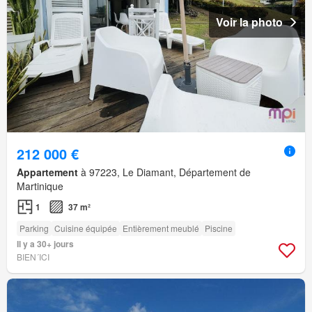
Voir la photo
212 000 €
Appartement
à 97223, Le Diamant, Département de
Martinique
1
37 m²
Parking
Cuisine équipée
Entièrement meublé
Piscine
Il y a 30+ jours
BIEN´ICI