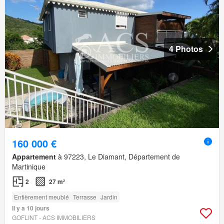
4 Photos
160 000 €
Appartement
à 97223, Le Diamant, Département de
Martinique
2
27 m²
Entièrement meublé
Terrasse
Jardin
Il y a 10 jours
GOFLINT - ACS IMMOBILIERS