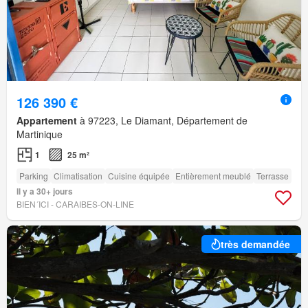
126 390 €
Appartement
à 97223, Le Diamant, Département de
Martinique
1
25 m²
Parking
Climatisation
Cuisine équipée
Entièrement meublé
Terrasse
Il y a 30+ jours
BIEN´ICI - CARAIBES-ON-LINE
très demandée