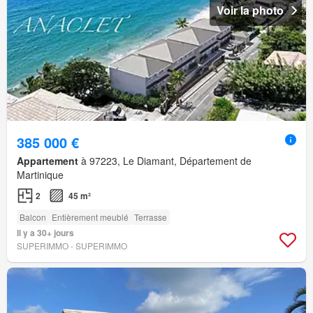
Voir la photo
385 000 €
Appartement
à 97223, Le Diamant, Département de
Martinique
2
45 m²
Balcon
Entièrement meublé
Terrasse
Il y a 30+ jours
SUPERIMMO - SUPERIMMO