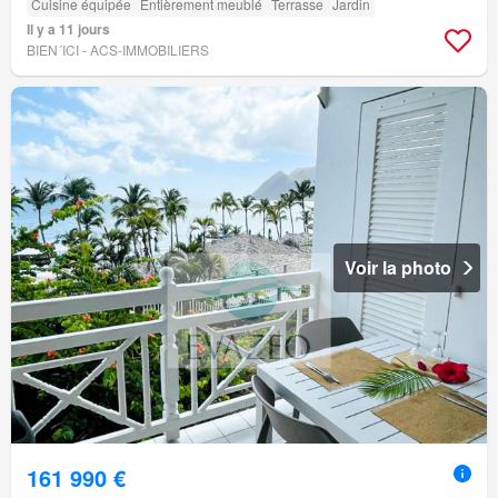
Cuisine équipée
Entièrement meublé
Terrasse
Jardin
Il y a 11 jours
BIEN´ICI - ACS-IMMOBILIERS
Voir la photo
161 990 €