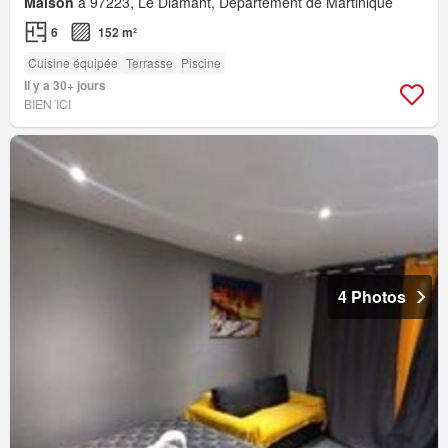
Maison
à 97223, Le Diamant, Département de Martinique
6
152 m²
Cuisine équipée
Terrasse
Piscine
Il y a 30+ jours
BIEN´ICI
4 Photos