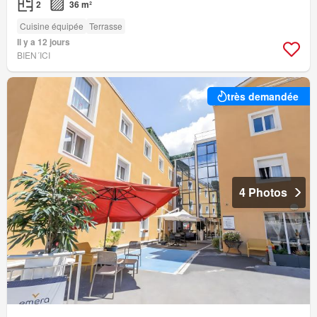
2
36 m²
Cuisine équipée
Terrasse
Il y a 12 jours
BIEN´ICI
très demandée
4 Photos