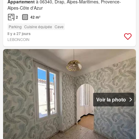
Appartement
à 06340, Drap, Alpes-Maritimes, Provence-
Alpes-Côte d'Azur
2
42 m²
Parking
Cuisine équipée
Cave
Il y a 27 jours
LEBONCOIN
Voir la photo