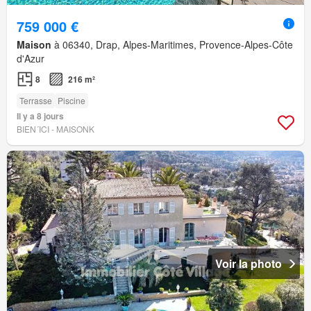
759 000 €
Maison
à 06340, Drap, Alpes-Maritimes, Provence-Alpes-Côte
d'Azur
8
216 m²
Terrasse
Piscine
Il y a 8 jours
BIEN´ICI - MAISONK
Voir la photo