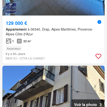
129 000 €
Appartement
à 06340, Drap, Alpes-Maritimes, Provence-
Alpes-Côte d'Azur
1
22 m²
Ascenseur
Il y a 30+ jours
BIEN´ICI - CITYA-LE-CANNET
Voir la photo