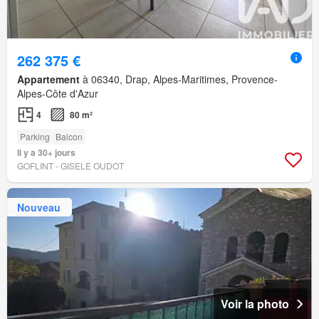
262 375 €
Appartement
à 06340, Drap, Alpes-Maritimes, Provence-
Alpes-Côte d'Azur
4
80 m²
Parking
Balcon
Il y a 30+ jours
GOFLINT - GISELE OUDOT
Nouveau
Voir la photo