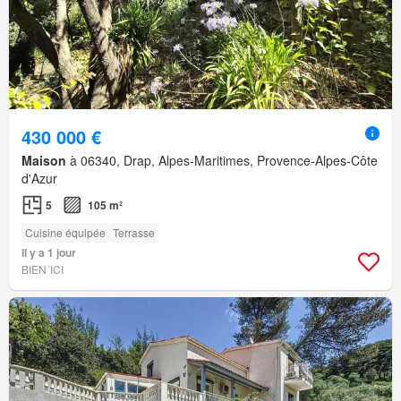
430 000 €
Maison
à 06340, Drap, Alpes-Maritimes, Provence-Alpes-Côte
d'Azur
5
105 m²
Cuisine équipée
Terrasse
Il y a 1 jour
BIEN´ICI