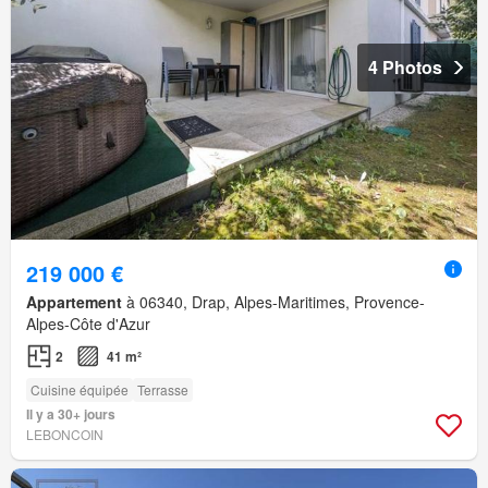
4 Photos
219 000 €
Appartement
à 06340, Drap, Alpes-Maritimes, Provence-
Alpes-Côte d'Azur
2
41 m²
Cuisine équipée
Terrasse
Il y a 30+ jours
LEBONCOIN