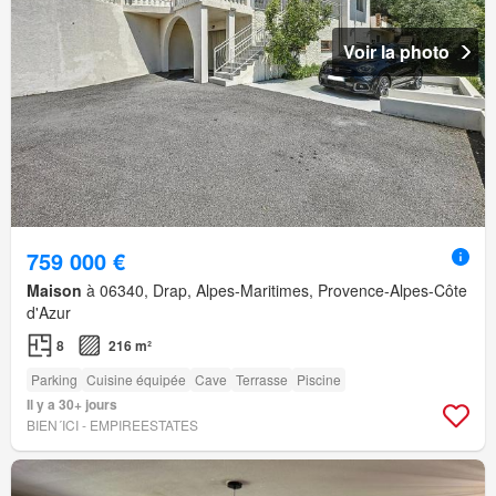
Voir la photo
759 000 €
Maison
à 06340, Drap, Alpes-Maritimes, Provence-Alpes-Côte
d'Azur
8
216 m²
Parking
Cuisine équipée
Cave
Terrasse
Piscine
Il y a 30+ jours
BIEN´ICI - EMPIREESTATES