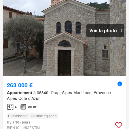
Voir la photo
263 000 €
Appartement
à 06340, Drap, Alpes-Maritimes, Provence-
Alpes-Côte d'Azur
4
80 m²
Climatisation
Cuisine équipée
Il y a 30+ jours
BIEN´ICI - NIGESTIM