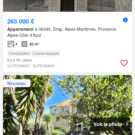
263 000 €
Appartement
à 06340, Drap, Alpes-Maritimes, Provence-
Alpes-Côte d'Azur
4
80 m²
Climatisation
Cuisine équipée
Il y a 30+ jours
SUPERIMMO - SUPERIMMO
Nouveau
Voir la photo