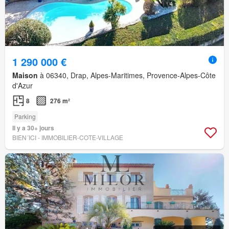
1 290 000 €
Maison
à 06340, Drap, Alpes-Maritimes, Provence-Alpes-Côte
d'Azur
8
276 m²
Parking
Il y a 30+ jours
BIEN´ICI - IMMOBILIER-COTE-VILLAGE