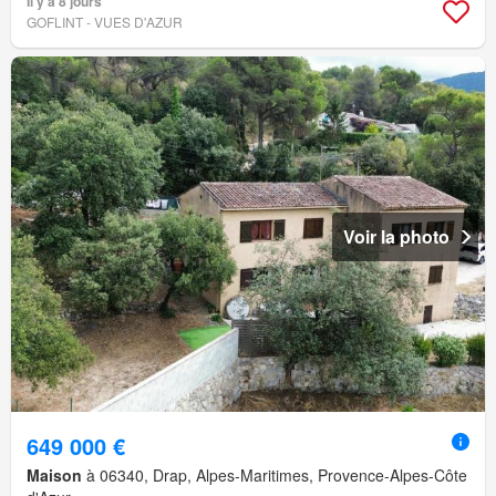
Il y a 8 jours
GOFLINT - VUES D'AZUR
Voir la photo
649 000 €
Maison
à 06340, Drap, Alpes-Maritimes, Provence-Alpes-Côte