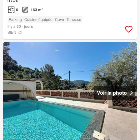
d'Azur
6
163 m²
Parking
Cuisine équipée
Cave
Terrasse
Il y a 30+ jours
BIEN´ICI
Voir la photo