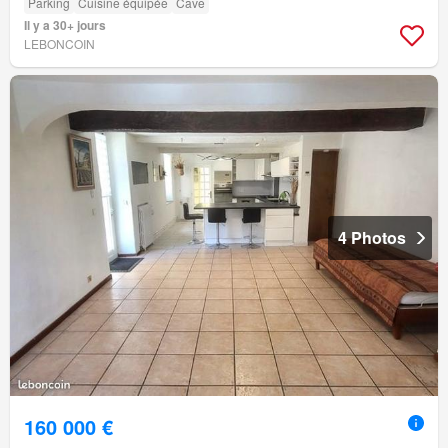
Parking
Cuisine équipée
Cave
Il y a 30+ jours
LEBONCOIN
4 Photos
160 000 €