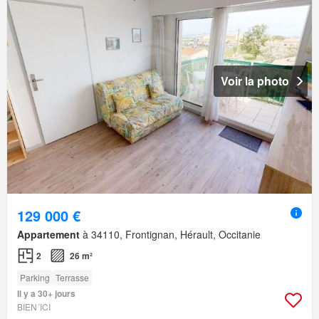
Voir la photo
129 000 €
Appartement
à 34110, Frontignan, Hérault, Occitanie
2
26 m²
Parking
Terrasse
Il y a 30+ jours
BIEN´ICI