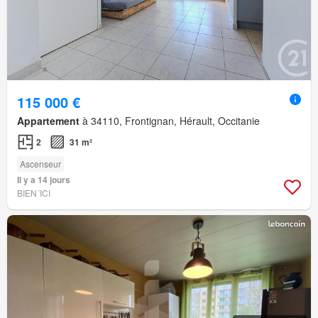
115 000 €
Appartement
à 34110, Frontignan, Hérault, Occitanie
2
31 m²
Ascenseur
Il y a 14 jours
BIEN´ICI