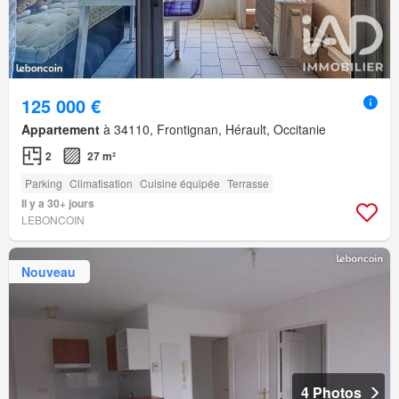
125 000 €
Appartement
à 34110, Frontignan, Hérault, Occitanie
2
27 m²
Parking
Climatisation
Cuisine équipée
Terrasse
Il y a 30+ jours
LEBONCOIN
Nouveau
4 Photos