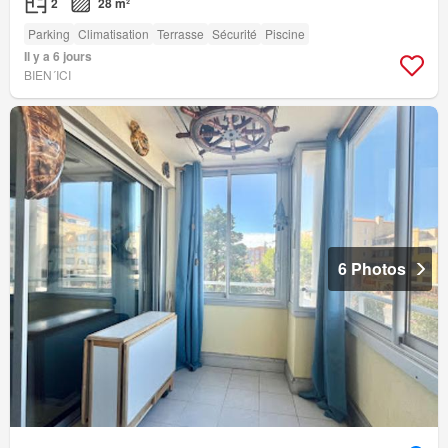
2
28 m²
Parking
Climatisation
Terrasse
Sécurité
Piscine
Il y a 6 jours
BIEN´ICI
6 Photos