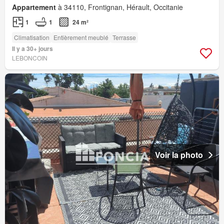
Appartement
à 34110, Frontignan, Hérault, Occitanie
1
1
24 m²
Climatisation
Entièrement meublé
Terrasse
Il y a 30+ jours
LEBONCOIN
Voir la photo