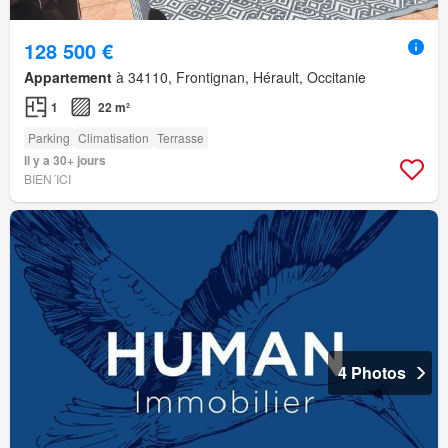
128 500 €
Appartement
à 34110, Frontignan, Hérault, Occitanie
1
22 m²
Parking
Climatisation
Terrasse
Il y a 30+ jours
BIEN´ICI
4 Photos