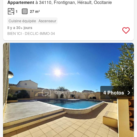
Appartement
à 34110, Frontignan, Hérault, Occitanie
1
27 m²
Cuisine équipée
Ascenseur
Il y a 30+ jours
BIEN´ICI - DECLIC-IMMO-34
4 Photos