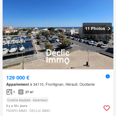
11 Photos
129 000 €
Appartement
à 34110, Frontignan, Hérault, Occitanie
1
27 m²
Cuisine équipée
Ascenseur
Il y a 30+ jours
FIGARO IMMO - DECLIC IMMO