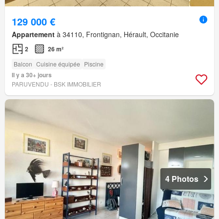
129 000 €
Appartement
à 34110, Frontignan, Hérault, Occitanie
2
26 m²
Balcon
Cuisine équipée
Piscine
Il y a 30+ jours
PARUVENDU - BSK IMMOBILIER
4 Photos