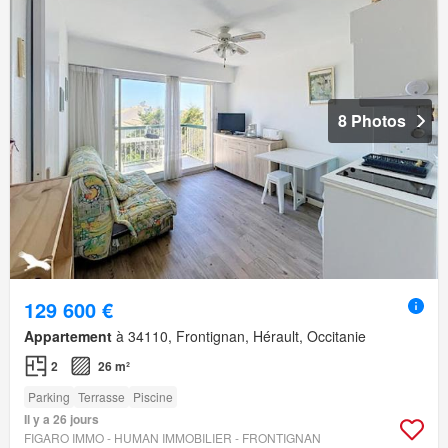
8 Photos
129 600 €
Appartement
à 34110, Frontignan, Hérault, Occitanie
2
26 m²
Parking
Terrasse
Piscine
Il y a 26 jours
FIGARO IMMO - HUMAN IMMOBILIER - FRONTIGNAN