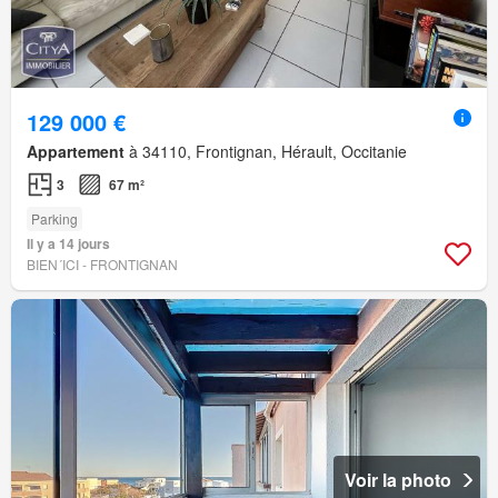
129 000 €
Appartement
à 34110, Frontignan, Hérault, Occitanie
3
67 m²
Parking
Il y a 14 jours
BIEN´ICI - FRONTIGNAN
Voir la photo