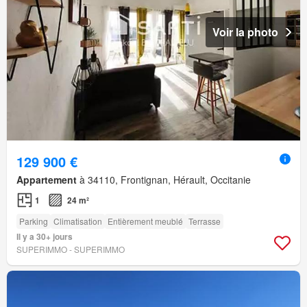
Voir la photo
129 900 €
Appartement
à 34110, Frontignan, Hérault, Occitanie
1
24 m²
Parking
Climatisation
Entièrement meublé
Terrasse
Il y a 30+ jours
SUPERIMMO - SUPERIMMO