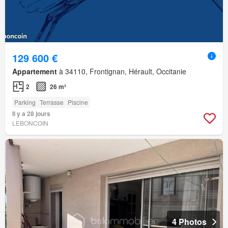
129 600 €
Appartement
à 34110, Frontignan, Hérault, Occitanie
2
26 m²
Parking
Terrasse
Piscine
Il y a 28 jours
LEBONCOIN
4 Photos