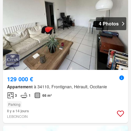
4 Photos
129 000 €
Appartement
à 34110, Frontignan, Hérault, Occitanie
3
1
66 m²
Parking
Il y a 14 jours
LEBONCOIN