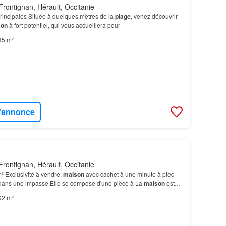
rontignan, Hérault, Occitanie
rincipales Située à quelques mètres de la
plage
, venez découvrir
son
à fort potentiel, qui vous accueillera pour
35 m²
l'annonce
rontignan, Hérault, Occitanie
² Exclusivité à vendre,
maison
avec cachet à une minute à pied
 dans une impasse.Elle se compose d'une pièce à La
maison
est
arcelle de 515m2…
92 m²