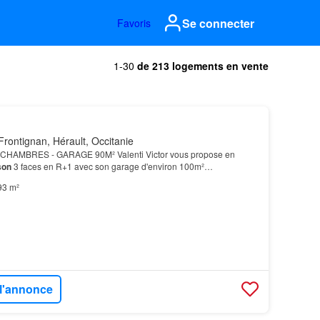
Se connecter
Favoris
1-30
de 213 logements en vente
rontignan, Hérault, Occitanie
 CHAMBRES - GARAGE 90M² Valenti Victor vous propose en
son
3 faces en R+1 avec son garage d'environ 100m²…
93 m²
 l'annonce