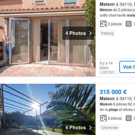
Maison
à 34110, F
Maison
de 2 pièces p
cette charmante
mai
2
pièces
4 Photos
Parking
Il y a 14
Voir 
jours
LEBONCOIN
315 000 €
Maison
à 34110, F
Maison
6 pièces 92 m
de la
plage
et située
implantée sur une p
6
pièces
4 Photos
Cheminée