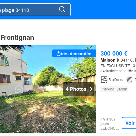
 Frontignan
300 000 €
très demandée
Maison
à 34110, F
EN EXCLUSIVITE - 3
exclusivité cette:
Mai
5
pièces
4 Photos
Parking
Jardin
Il y a 30+
Voir
jours
LEBONCOIN