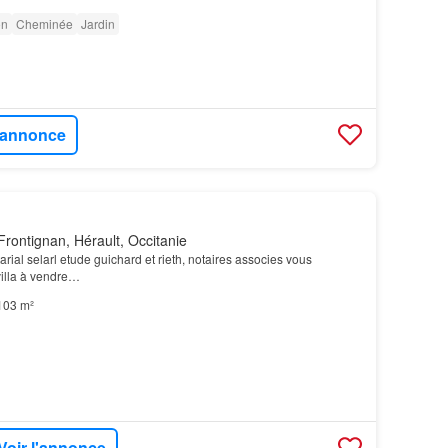
on
Cheminée
Jardin
l'annonce
rontignan, Hérault, Occitanie
otarial selarl etude guichard et rieth, notaires associes vous
villa à vendre…
103 m²
Voir l'annonce