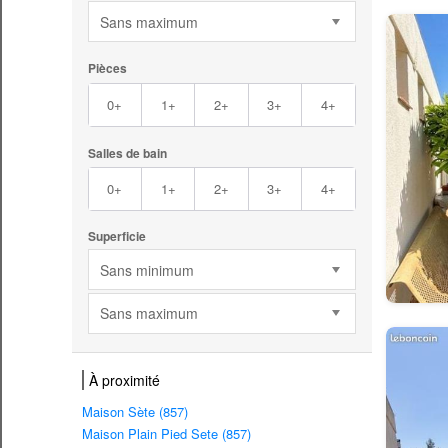
Sans maximum
Pièces
0+
1+
2+
3+
4+
Salles de bain
0+
1+
2+
3+
4+
Superficie
Sans minimum
Sans maximum
À proximité
Maison Sète (857)
Maison Plain Pied Sete (857)