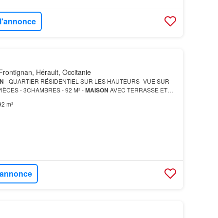
 l'annonce
rontignan, Hérault, Occitanie
N
- QUARTIER RÉSIDENTIEL SUR LES HAUTEURS- VUE SUR
PIÈCES - 3CHAMBRES - 92 M² -
MAISON
AVEC TERRASSE ET
it, vous découvrirez…
92 m²
l'annonce