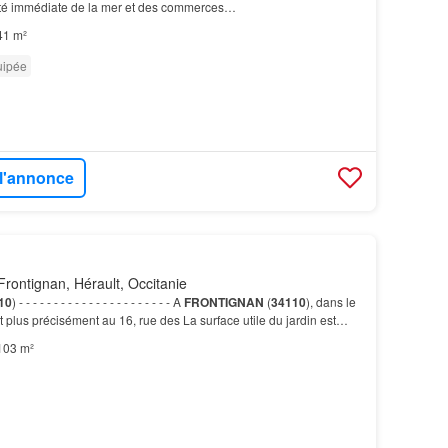
ité immédiate de la mer et des commerces…
41 m²
uipée
 l'annonce
rontignan, Hérault, Occitanie
10
) - - - - - - - - - - - - - - - - - - - - - - A
FRONTIGNAN
(
34110
), dans le
 plus précisément au 16, rue des La surface utile du jardin est
é
Ouest et 70 m²
côté
Es…
103 m²