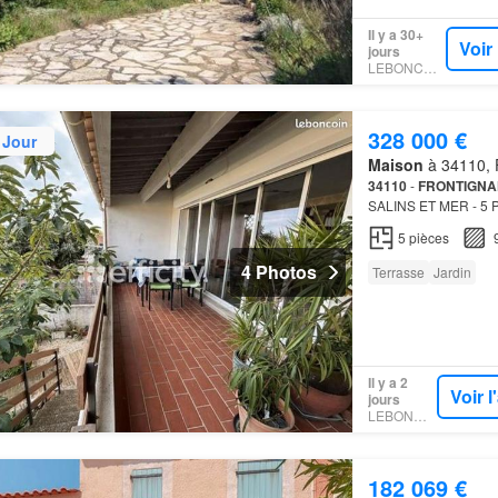
Il y a 30+
Voir
jours
LEBONCOIN
328 000 €
 Jour
Maison
à 34110, F
34110
-
FRONTIGNA
SALINS ET MER - 5 
JARDIN - 328
Côté
nu
5
pièces
4 Photos
Terrasse
Jardin
Il y a 2
Voir 
jours
LEBONCOIN
182 069 €