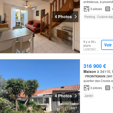
entretenue, à proxim
3
pièces
4 Photos
Parking
Cuisine éq
Il y a 30+
Voir
jours
LEBONCOIN
316 900 €
Maison
à 34110, F
-
FRONTIGNAN
(
341
quartier des Crozes et
d'environ 153 m²
côt
3
pièces
4 Photos
Jardin