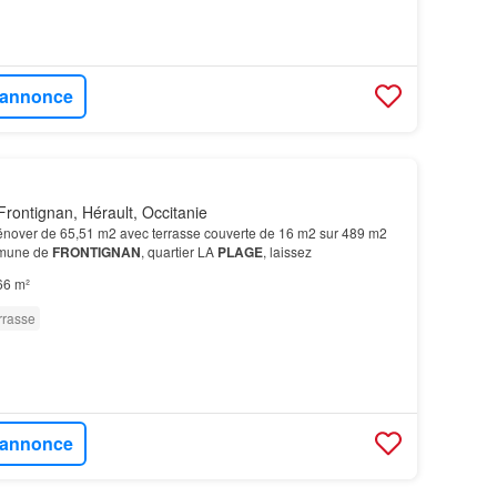
l'annonce
rontignan, Hérault, Occitanie
 rénover de 65,51 m2 avec terrasse couverte de 16 m2 sur 489 m2
mmune de
FRONTIGNAN
, quartier LA
PLAGE
, laissez
66 m²
rrasse
l'annonce