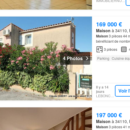
IMMOBILIERNOTAIRES
169 000 €
Maison
à 34110, F
Maison
3 pièces 44 m
bénéficiant de nombre
découvrir cette
mais
3
pièces
4 Photos
Parking
Cuisine éq
Il y a 14
Voir 
jours
LEBONCOIN
197 000 €
Maison
à 34110, F
Maison
3 pièces 41 