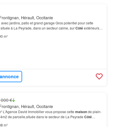
rontignan, Hérault, Occitanie
 avec jardins, patio et grand garage Gros potentiel pour cette
 située à La Peyrade, dans un secteur calme, sur
Côté
extérieurs:
eux beaux espaces de jardin et d'un…
90 m²
l'annonce
 000 €
rontignan, Hérault, Occitanie
² L'Agence David Immobilier vous propose cette
maison
de plain-
74m2 de parcelle,située dans le secteur de La Peyrade
Côté
on dispose d'un beau jardin privatif d'un…
88 m²