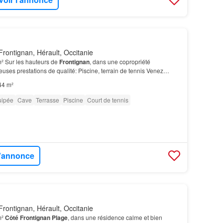
rontignan, Hérault, Occitanie
² Sur les hauteurs de
Frontignan
, dans une copropriété
uses prestations de qualité: Piscine, terrain de tennis Venez
on
en R+1 de 44 m2.…
44 m²
uipée
Cave
Terrasse
Piscine
Court de tennis
l'annonce
rontignan, Hérault, Occitanie
m²
Côté
Frontignan
Plage
, dans une résidence calme et bien