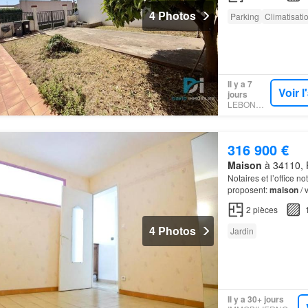
4 Photos
Parking
Climatisati
Il y a 7
Voir 
jours
LEBONCOIN
316 900 €
Maison
à 34110, F
Notaires et l’office n
proposent:
maison
/ 
2
pièces
4 Photos
Jardin
Il y a 30+ jours