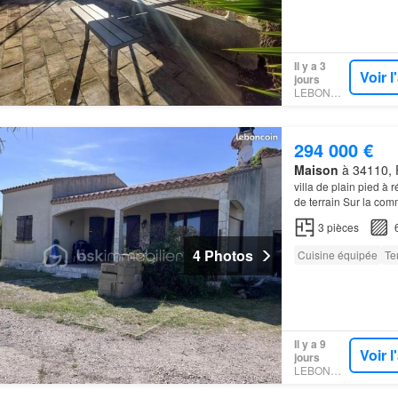
Il y a 3
Voir 
jours
LEBONCOIN
294 000 €
Maison
à 34110, F
villa de plain pied à
de terrain Sur la co
3
pièces
4 Photos
Cuisine équipée
Te
Il y a 9
Voir 
jours
LEBONCOIN