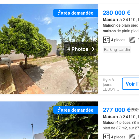
280 000 €
très demandée
Maison
à 34110, F
Maison
de plain pied,
maison
de plain pied
vous disposerez de d
4
pièces
4 Photos
Parking
Jardin
Il y a 8
Voir 
jours
LEBONCOIN
277 000 €
292
très demandée
Maison
à 34110, F
Maison
4 pièces 88 m
pied de 87 m2, sur 2
extérieurs, l'habitati
4
pièces