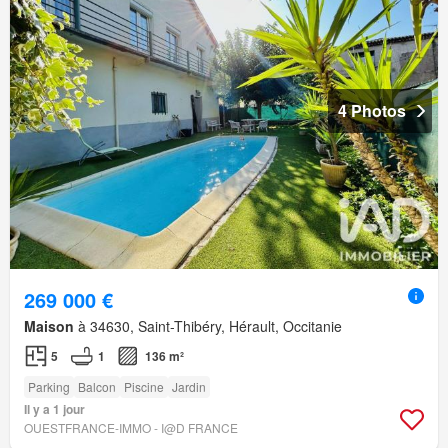
4 Photos
269 000 €
Maison
à 34630, Saint-Thibéry, Hérault, Occitanie
5
1
136 m²
Parking
Balcon
Piscine
Jardin
Il y a 1 jour
OUESTFRANCE-IMMO - I@D FRANCE