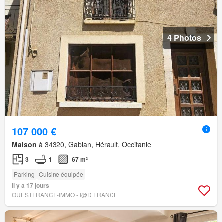
4 Photos
107 000 €
Maison
à 34320, Gabian, Hérault, Occitanie
3
1
67 m²
Parking
Cuisine équipée
Il y a 17 jours
OUESTFRANCE-IMMO - I@D FRANCE