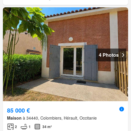
4 Photos
85 000 €
Maison
à 34440, Colombiers, Hérault, Occitanie
2
1
34 m²