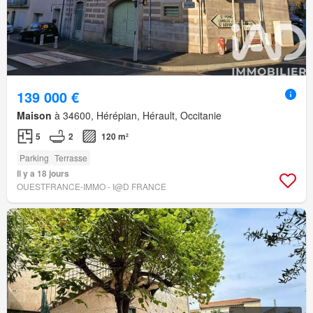
139 000 €
Maison
à 34600, Hérépian, Hérault, Occitanie
5
2
120 m²
Parking
Terrasse
Il y a 18 jours
OUESTFRANCE-IMMO - I@D FRANCE