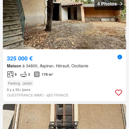
4 Photos
325 000 €
Maison
à 34800, Aspiran, Hérault, Occitanie
9
2
178 m²
Parking
Jardin
Il y a 30+ jours
OUESTFRANCE-IMMO - I@D FRANCE