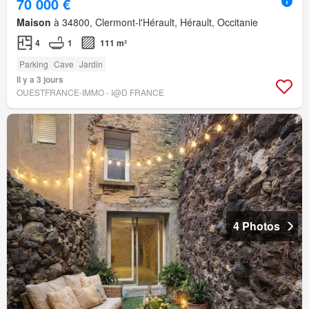
70 000 €
Maison
à 34800, Clermont-l'Hérault, Hérault, Occitanie
4
1
111 m²
Parking
Cave
Jardin
Il y a 3 jours
OUESTFRANCE-IMMO - I@D FRANCE
4 Photos