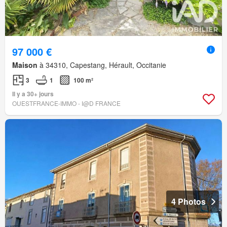
97 000 €
Maison
à 34310, Capestang, Hérault, Occitanie
3
1
100 m²
Il y a 30+ jours
OUESTFRANCE-IMMO - I@D FRANCE
4 Photos