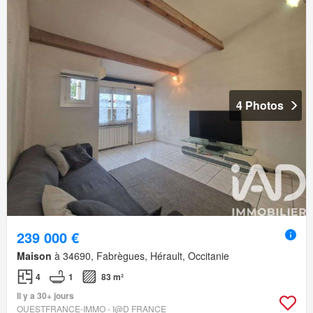
4 Photos
239 000 €
Maison
à 34690, Fabrègues, Hérault, Occitanie
4
1
83 m²
Il y a 30+ jours
OUESTFRANCE-IMMO - I@D FRANCE