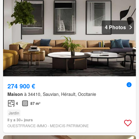
4 Photos
274 900 €
Maison
à 34410, Sauvian, Hérault, Occitanie
4
87 m²
Jardin
Il y a 30+ jours
OUESTFRANCE-IMMO - MEDICIS PATRIMOINE