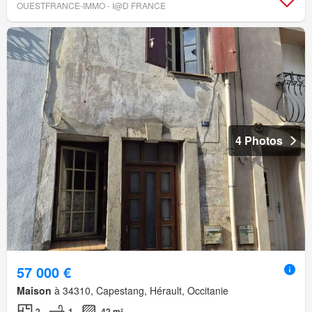
OUESTFRANCE-IMMO - I@D FRANCE
4 Photos
57 000 €
Maison
à 34310, Capestang, Hérault, Occitanie
2
1
42 m²