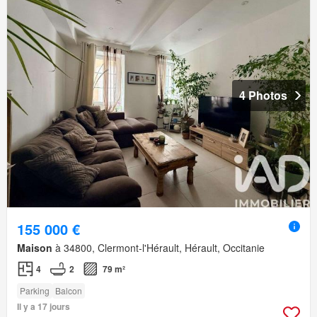
4 Photos
155 000 €
Maison
à 34800, Clermont-l'Hérault, Hérault, Occitanie
4
2
79 m²
Parking
Balcon
Il y a 17 jours