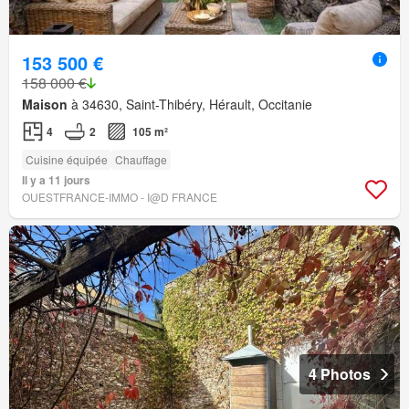
153 500 €
158 000 €
Maison
à 34630, Saint-Thibéry, Hérault, Occitanie
4
2
105 m²
Cuisine équipée
Chauffage
Il y a 11 jours
OUESTFRANCE-IMMO - I@D FRANCE
4 Photos