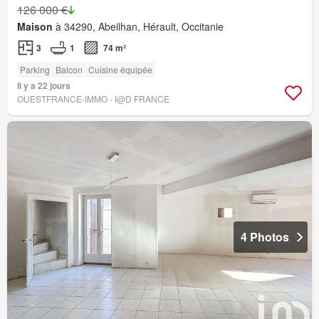
126 000 €
Maison
à 34290, Abeilhan, Hérault, Occitanie
3
1
74 m²
Parking
Balcon
Cuisine équipée
Il y a 22 jours
OUESTFRANCE-IMMO - I@D FRANCE
4 Photos