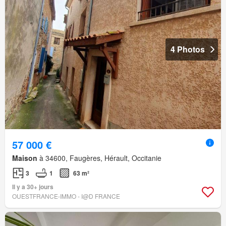
4 Photos
57 000 €
Maison
à 34600, Faugères, Hérault, Occitanie
3
1
63 m²
Il y a 30+ jours
OUESTFRANCE-IMMO - I@D FRANCE