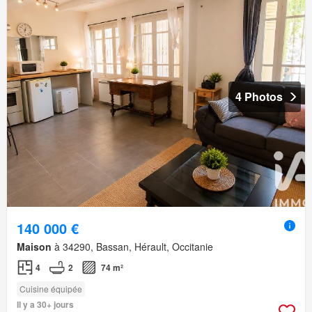
4 Photos
140 000 €
Maison
à 34290, Bassan, Hérault, Occitanie
4
2
74 m²
Cuisine équipée
Il y a 30+ jours