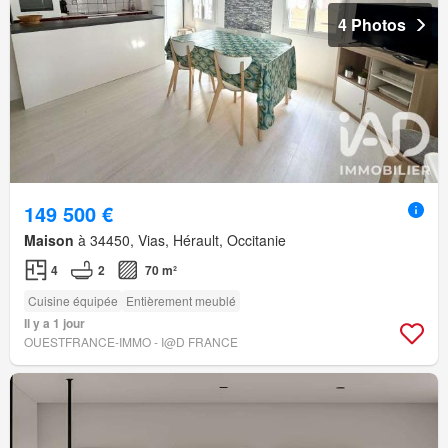
4 Photos
149 500 €
Maison
à 34450, Vias, Hérault, Occitanie
4
2
70 m²
Cuisine équipée
Entièrement meublé
Il y a 1 jour
OUESTFRANCE-IMMO - I@D FRANCE