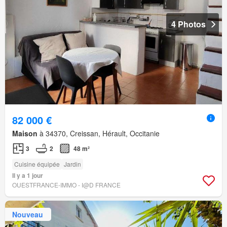
4 Photos
82 000 €
Maison
à 34370, Creissan, Hérault, Occitanie
3
2
48 m²
Cuisine équipée
Jardin
Il y a 1 jour
OUESTFRANCE-IMMO - I@D FRANCE
Nouveau