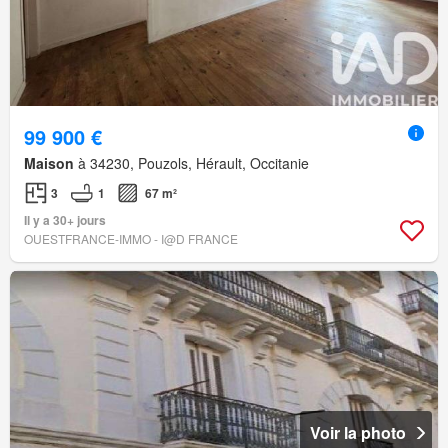
99 900 €
Maison
à 34230, Pouzols, Hérault, Occitanie
3
1
67 m²
Il y a 30+ jours
OUESTFRANCE-IMMO - I@D FRANCE
Voir la photo