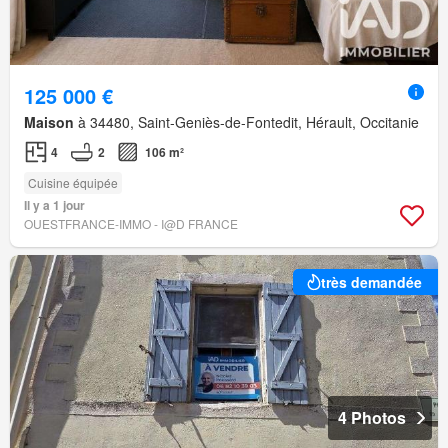
125 000 €
Maison
à 34480, Saint-Geniès-de-Fontedit, Hérault, Occitanie
4
2
106 m²
Cuisine équipée
Il y a 1 jour
OUESTFRANCE-IMMO - I@D FRANCE
très demandée
4 Photos