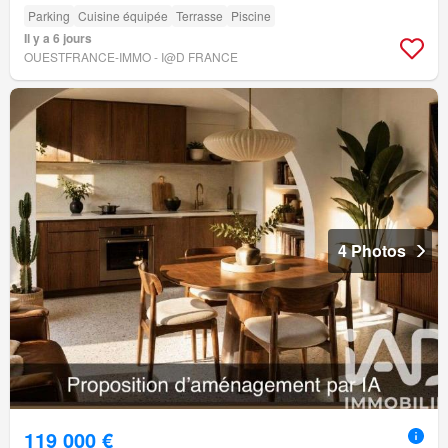
Parking
Cuisine équipée
Terrasse
Piscine
Il y a 6 jours
OUESTFRANCE-IMMO - I@D FRANCE
4 Photos
119 000 €