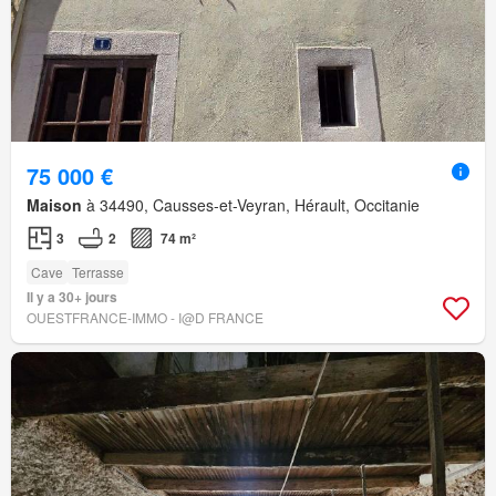
75 000 €
Maison
à 34490, Causses-et-Veyran, Hérault, Occitanie
3
2
74 m²
Cave
Terrasse
Il y a 30+ jours
OUESTFRANCE-IMMO - I@D FRANCE