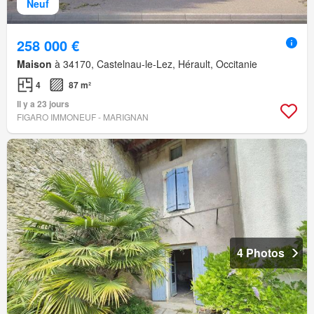
Neuf
258 000 €
Maison
à 34170, Castelnau-le-Lez, Hérault, Occitanie
4
87 m²
Il y a 23 jours
FIGARO IMMONEUF - MARIGNAN
4 Photos