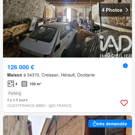
4 Photos
126 000 €
Maison
à 34370, Creissan, Hérault, Occitanie
4
100 m²
Parking
Il y a 6 jours
OUESTFRANCE-IMMO - I@D FRANCE
très demandée