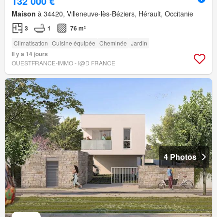
132 000 €
Maison
à 34420, Villeneuve-lès-Béziers, Hérault, Occitanie
3
1
76 m²
Climatisation
Cuisine équipée
Cheminée
Jardin
Il y a 14 jours
OUESTFRANCE-IMMO - I@D FRANCE
4 Photos