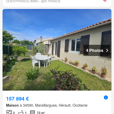
OUESTFRANCE-IMMO - I@D FRANCE
4 Photos
157 894 €
Maison
à 34590, Marsillargues, Hérault, Occitanie
3
1
73 m²