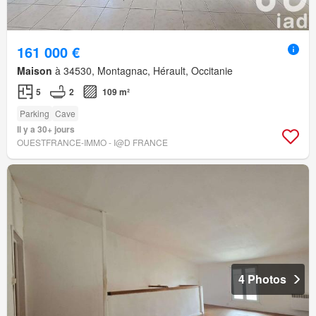
161 000 €
Maison
à 34530, Montagnac, Hérault, Occitanie
5
2
109 m²
Parking
Cave
Il y a 30+ jours
OUESTFRANCE-IMMO - I@D FRANCE
4 Photos