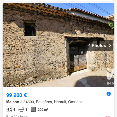
4 Photos
99 900 €
Maison
à 34600, Faugères, Hérault, Occitanie
4
1
200 m²
Il y a 30+ jours