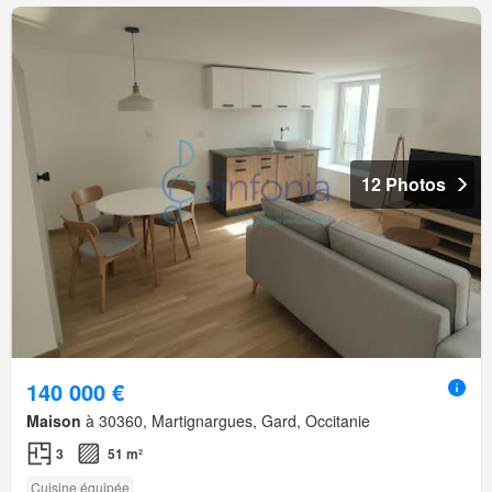
12 Photos
140 000 €
Maison
à 30360, Martignargues, Gard, Occitanie
3
51 m²
Cuisine équipée