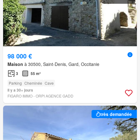
98 000 €
Maison
à 30500, Saint-Denis, Gard, Occitanie
3
55 m²
Parking
Cheminée
Cave
Il y a 30+ jours
FIGARO IMMO - ORPI AGENCE GADD
très demandée