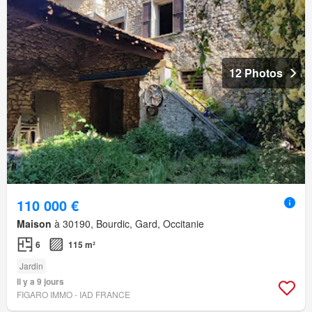
12 Photos
110 000 €
Maison
à 30190, Bourdic, Gard, Occitanie
6
115 m²
Jardin
Il y a 9 jours
FIGARO IMMO - IAD FRANCE