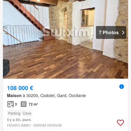
7 Photos
108 000 €
Maison
à 30200, Codolet, Gard, Occitanie
3
72 m²
Parking
Cave
Il y a 30+ jours
FIGARO IMMO - SWIXIM ORANGE