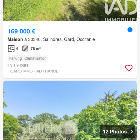
169 000 €
Maison
à 30340, Salindres, Gard, Occitanie
4
78 m²
Parking
Climatisation
Il y a 9 jours
FIGARO IMMO - IAD FRANCE
12 Photos