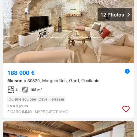
12 Photos
188 000 €
Maison
à 30320, Marguerittes, Gard, Occitanie
4
108 m²
Cuisine équipée
Cave
Terrasse
Il y a 3 jours
FIGARO IMMO - MYPROJECT-IMMO