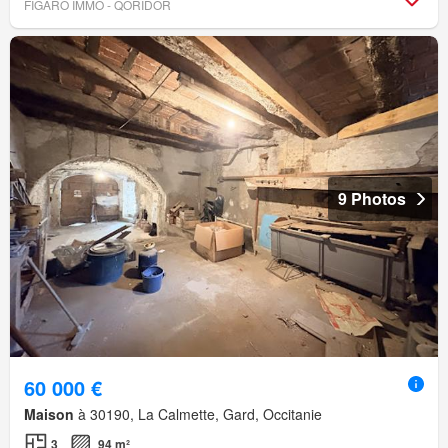
FIGARO IMMO - QORIDOR
9 Photos
60 000 €
Maison
à 30190, La Calmette, Gard, Occitanie
3
94 m²