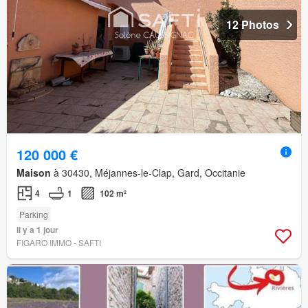
12 Photos
120 000 €
Maison
à 30430, Méjannes-le-Clap, Gard, Occitanie
4
1
102 m²
Parking
Il y a 1 jour
FIGARO IMMO - SAFTI