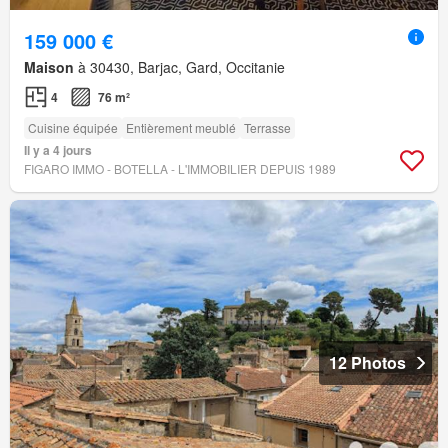
159 000 €
Maison
à 30430, Barjac, Gard, Occitanie
4
76 m²
Cuisine équipée
Entièrement meublé
Terrasse
Il y a 4 jours
FIGARO IMMO - BOTELLA - L'IMMOBILIER DEPUIS 1989
12 Photos