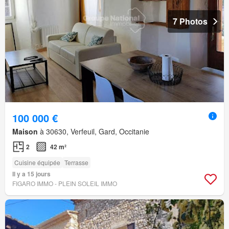
7 Photos
100 000 €
Maison
à 30630, Verfeuil, Gard, Occitanie
2
42 m²
Cuisine équipée
Terrasse
Il y a 15 jours
FIGARO IMMO - PLEIN SOLEIL IMMO