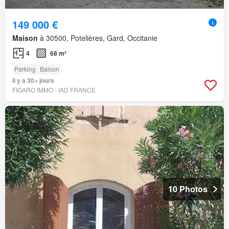
149 000 €
Maison
à 30500, Potelières, Gard, Occitanie
4
68 m²
Parking
Balcon
Il y a 30+ jours
FIGARO IMMO - IAD FRANCE
10 Photos