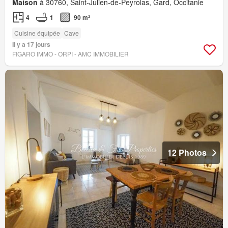
Maison
à 30760, Saint-Julien-de-Peyrolas, Gard, Occitanie
4
1
90 m²
Cuisine équipée
Cave
Il y a 17 jours
FIGARO IMMO - ORPI - AMC IMMOBILIER
12 Photos