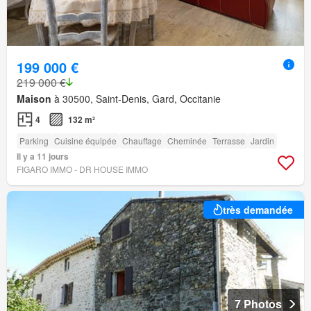
199 000 €
219 000 €
Maison
à 30500, Saint-Denis, Gard, Occitanie
4
132 m²
Parking
Cuisine équipée
Chauffage
Cheminée
Terrasse
Jardin
Il y a 11 jours
FIGARO IMMO - DR HOUSE IMMO
très demandée
7 Photos