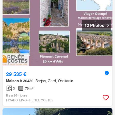
12 Photos
29 535 €
Maison
à 30430, Barjac, Gard, Occitanie
3
70 m²
Il y a 30+ jours
FIGARO IMMO - RENEE COSTES