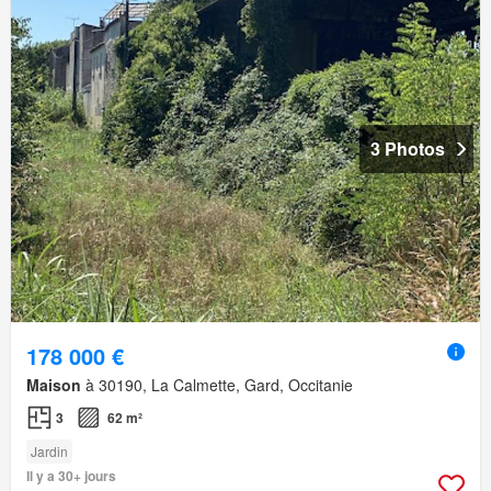
3 Photos
178 000 €
Maison
à 30190, La Calmette, Gard, Occitanie
3
62 m²
Jardin
Il y a 30+ jours