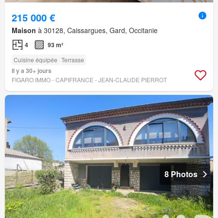
215 000 €
Maison
à 30128, Caissargues, Gard, Occitanie
4
93 m²
Cuisine équipée
Terrasse
Il y a 30+ jours
FIGARO IMMO - CAPIFRANCE - JEAN-CLAUDE PIERROT
8 Photos