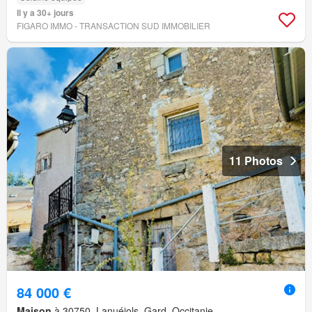
Il y a 30+ jours
FIGARO IMMO - TRANSACTION SUD IMMOBILIER
11 Photos
84 000 €
Maison
à 30750, Lanuéjols, Gard, Occitanie