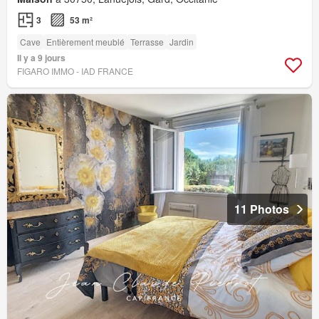
3
53 m²
Cave
Entièrement meublé
Terrasse
Jardin
Il y a 9 jours
FIGARO IMMO - IAD FRANCE
11 Photos