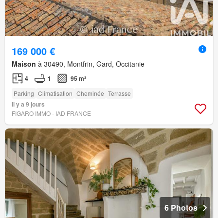
169 000 €
Maison
à 30490, Montfrin, Gard, Occitanie
4
1
95 m²
Parking
Climatisation
Cheminée
Terrasse
Il y a 9 jours
FIGARO IMMO - IAD FRANCE
6 Photos