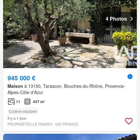
4 Photos
945 000 €
Maison
à 13150, Tarascon, Bouches-du-Rhône, Provence-
Alpes-Côte d'Azur
11
447 m²
Cuisine équipée
Il y a 1 jour
PROPRIÉTÉS LE FIGARO - IAD FRANCE