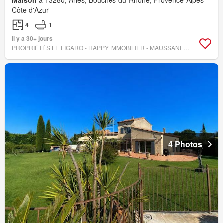
Maison
à 13280, Arles, Bouches-du-Rhône, Provence-Alpes-
Côte d'Azur
4
1
Il y a 30+ jours
PROPRIÉTÉS LE FIGARO - HAPPY IMMOBILIER - MAUSSANE-LES-ALPILLES
4 Photos