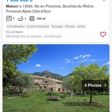
Maison
à 13540, Aix-en-Provence, Bouches-du-Rhône,
Provence-Alpes-Côte d'Azur
7
1
194 m²
Climatisation
Cuisine équipée
Terrasse
Piscine
Jardin
Il y a 8 jours
PROPRIÉTÉS LE FIGARO - EXPERTIMO
4 Photos