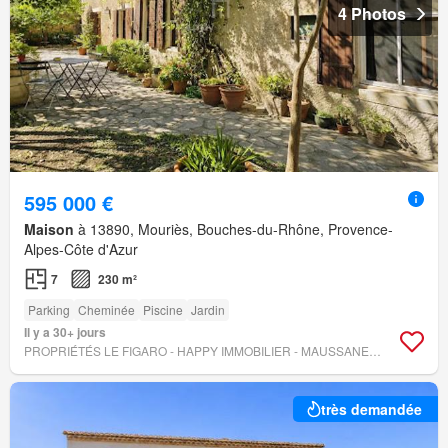
4 Photos
595 000 €
Maison
à 13890, Mouriès, Bouches-du-Rhône, Provence-
Alpes-Côte d'Azur
7
230 m²
Parking
Cheminée
Piscine
Jardin
Il y a 30+ jours
PROPRIÉTÉS LE FIGARO - HAPPY IMMOBILIER - MAUSSANE-LES-ALPILLES
très demandée