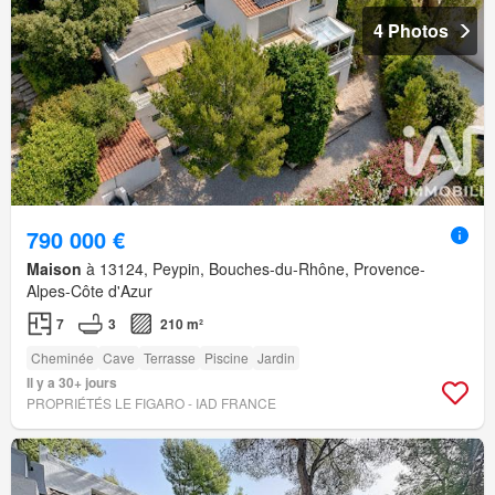
4 Photos
790 000 €
Maison
à 13124, Peypin, Bouches-du-Rhône, Provence-
Alpes-Côte d'Azur
7
3
210 m²
Cheminée
Cave
Terrasse
Piscine
Jardin
Il y a 30+ jours
PROPRIÉTÉS LE FIGARO - IAD FRANCE