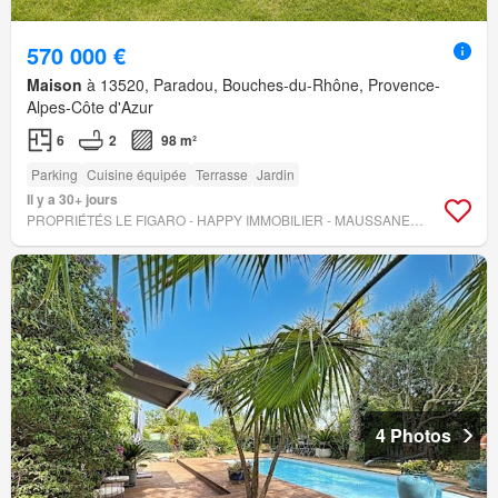
570 000 €
Maison
à 13520, Paradou, Bouches-du-Rhône, Provence-
Alpes-Côte d'Azur
6
2
98 m²
Parking
Cuisine équipée
Terrasse
Jardin
Il y a 30+ jours
PROPRIÉTÉS LE FIGARO - HAPPY IMMOBILIER - MAUSSANE-LES-ALPILLES
4 Photos