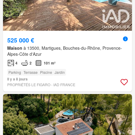
525 000 €
Maison
à 13500, Martigues, Bouches-du-Rhône, Provence-
Alpes-Côte d'Azur
4
2
101 m²
Parking
Terrasse
Piscine
Jardin
Il y a 8 jours
PROPRIÉTÉS LE FIGARO - IAD FRANCE