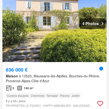
4 Photos
636 000 €
Maison
à 13520, Maussane-les-Alpilles, Bouches-du-Rhône,
Provence-Alpes-Côte d'Azur
5
140 m²
Cuisine équipée
Cheminée
Terrasse
Piscine
Jardin
Il y a 30+ jours
PROPRIÉTÉS LE FIGARO - HAPPY IMMOBILIER - MAUSSANE-LES-ALPILLES