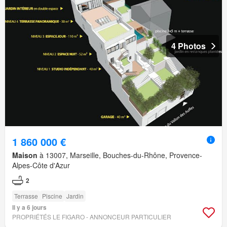
4 Photos
1 860 000 €
Maison
à 13007, Marseille, Bouches-du-Rhône, Provence-
Alpes-Côte d'Azur
2
Terrasse
Piscine
Jardin
Il y a 6 jours
PROPRIÉTÉS LE FIGARO - ANNONCEUR PARTICULIER