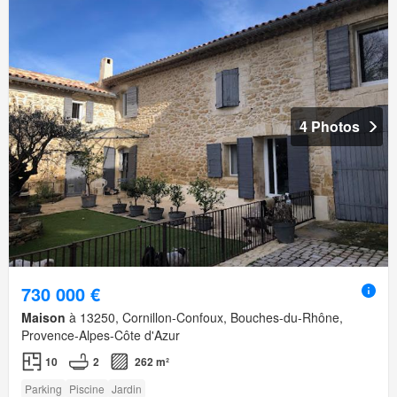
4 Photos
730 000 €
Maison
à 13250, Cornillon-Confoux, Bouches-du-Rhône,
Provence-Alpes-Côte d'Azur
10
2
262 m²
Parking
Piscine
Jardin