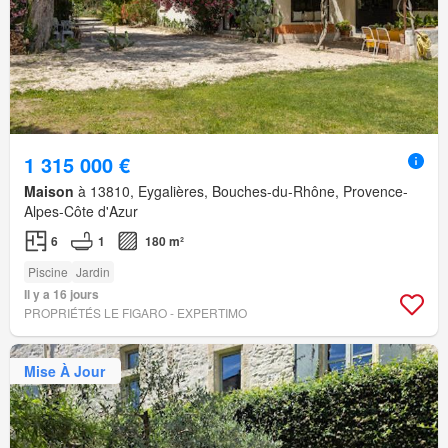
1 315 000 €
Maison
à 13810, Eygalières, Bouches-du-Rhône, Provence-
Alpes-Côte d'Azur
6
1
180 m²
Piscine
Jardin
Il y a 16 jours
PROPRIÉTÉS LE FIGARO - EXPERTIMO
Mise À Jour