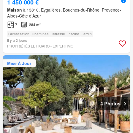
1 450 000 €
Maison
à 13810, Eygalières, Bouches-du-Rhône, Provence-
Alpes-Côte d'Azur
7
284 m²
Climatisation
Cheminée
Terrasse
Piscine
Jardin
Il y a 2 jours
PROPRIÉTÉS LE FIGARO - EXPERTIMO
Mise À Jour
4 Photos