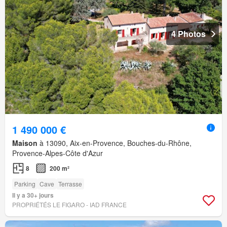
4 Photos
1 490 000 €
Maison
à 13090, Aix-en-Provence, Bouches-du-Rhône,
Provence-Alpes-Côte d'Azur
8
200 m²
Parking
Cave
Terrasse
Il y a 30+ jours
PROPRIÉTÉS LE FIGARO - IAD FRANCE