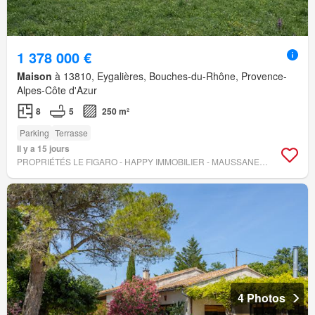
1 378 000 €
Maison
à 13810, Eygalières, Bouches-du-Rhône, Provence-
Alpes-Côte d'Azur
8
5
250 m²
Parking
Terrasse
Il y a 15 jours
PROPRIÉTÉS LE FIGARO - HAPPY IMMOBILIER - MAUSSANE-LES-ALPILLES
4 Photos