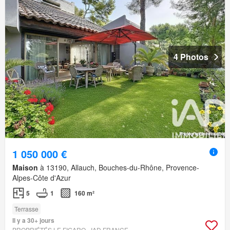
4 Photos
1 050 000 €
Maison
à 13190, Allauch, Bouches-du-Rhône, Provence-
Alpes-Côte d'Azur
5
1
160 m²
Terrasse
Il y a 30+ jours
PROPRIÉTÉS LE FIGARO - IAD FRANCE