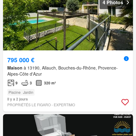
4 Photos
795 000 €
Maison
à 13190, Allauch, Bouches-du-Rhône, Provence-
Alpes-Côte d'Azur
9
3
320 m²
Piscine
Jardin
Il y a 2 jours
PROPRIÉTÉS LE FIGARO - EXPERTIMO