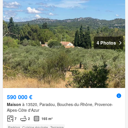
4 Photos
590 000 €
Maison
à 13520, Paradou, Bouches-du-Rhône, Provence-
Alpes-Côte d'Azur
7
2
165 m²
Parking
Cuisine équipée
Terrasse