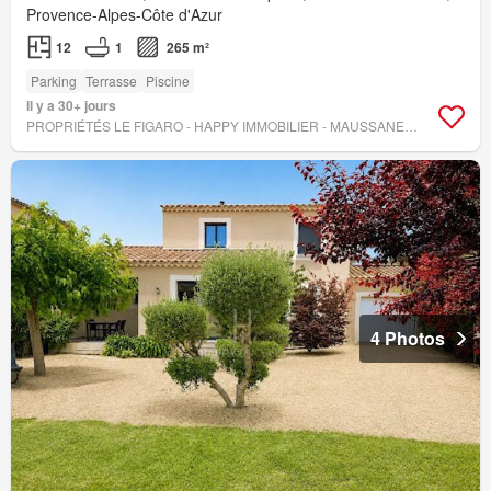
Provence-Alpes-Côte d'Azur
12
1
265 m²
Parking
Terrasse
Piscine
Il y a 30+ jours
PROPRIÉTÉS LE FIGARO - HAPPY IMMOBILIER - MAUSSANE-LES-ALPILLES
4 Photos