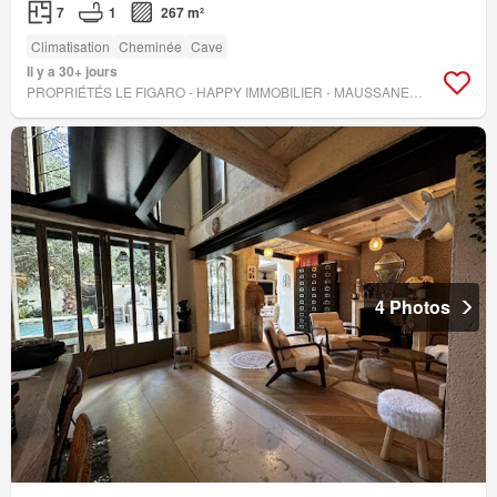
7
1
267 m²
Climatisation
Cheminée
Cave
Il y a 30+ jours
PROPRIÉTÉS LE FIGARO - HAPPY IMMOBILIER - MAUSSANE-LES-ALPILLES
4 Photos