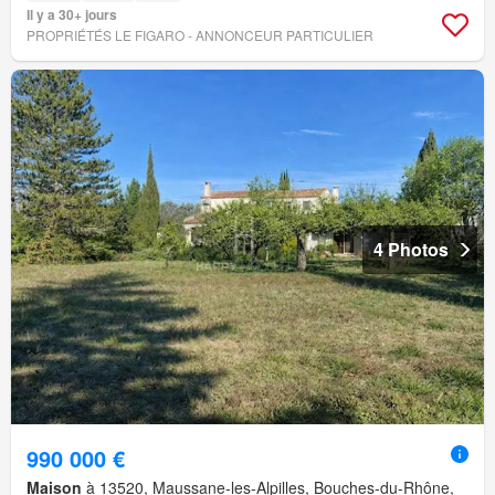
Il y a 30+ jours
PROPRIÉTÉS LE FIGARO - ANNONCEUR PARTICULIER
4 Photos
990 000 €
Maison
à 13520, Maussane-les-Alpilles, Bouches-du-Rhône,