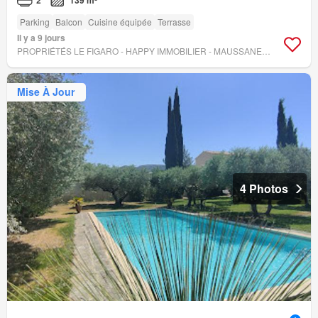
Parking
Balcon
Cuisine équipée
Terrasse
Il y a 9 jours
PROPRIÉTÉS LE FIGARO - HAPPY IMMOBILIER - MAUSSANE-LES-ALPILLES
Mise À Jour
4 Photos