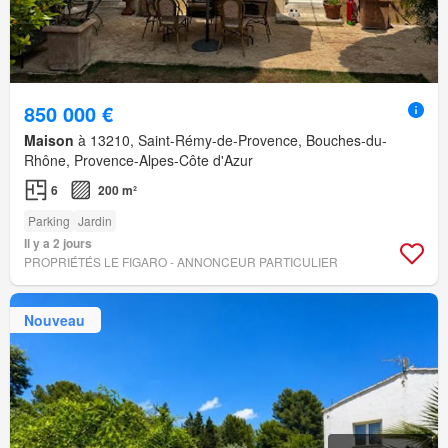
850 000 €
Maison
à 13210, Saint-Rémy-de-Provence, Bouches-du-
Rhône, Provence-Alpes-Côte d'Azur
6
200 m²
Parking
Jardin
Il y a 2 jours
PROPRIÉTÉS LE FIGARO - ANNONCEUR PARTICULIER
Nouveau