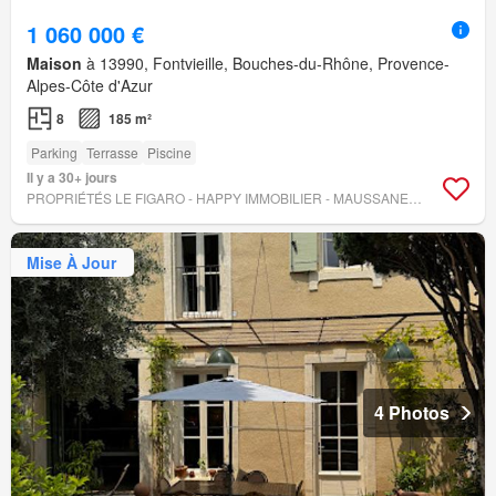
1 060 000 €
Maison
à 13990, Fontvieille, Bouches-du-Rhône, Provence-
Alpes-Côte d'Azur
8
185 m²
Parking
Terrasse
Piscine
Il y a 30+ jours
PROPRIÉTÉS LE FIGARO - HAPPY IMMOBILIER - MAUSSANE-LES-ALPILLES
Mise À Jour
4 Photos