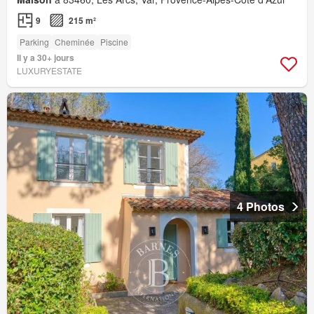
9
215 m²
Parking
Cheminée
Piscine
Il y a 30+ jours
LUXURYESTATE
4 Photos