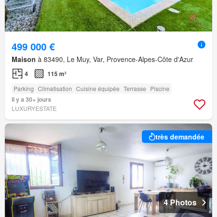
499 000 €
Maison
à 83490, Le Muy, Var, Provence-Alpes-Côte d'Azur
4
115 m²
Parking
Climatisation
Cuisine équipée
Terrasse
Piscine
Il y a 30+ jours
LUXURYESTATE
très demandée
4 Photos