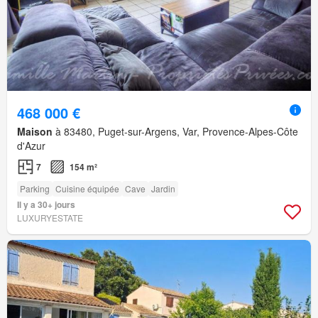
468 000 €
Maison
à 83480, Puget-sur-Argens, Var, Provence-Alpes-Côte
d'Azur
7
154 m²
Parking
Cuisine équipée
Cave
Jardin
Il y a 30+ jours
LUXURYESTATE