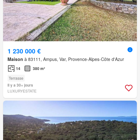
1 230 000 €
Maison
à 83111, Ampus, Var, Provence-Alpes-Côte d'Azur
14
380 m²
Terrasse
Il y a 30+ jours
LUXURYESTATE