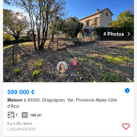
4 Photos
599 000 €
Maison
à 83300, Draguignan, Var, Provence-Alpes-Côte
d'Azur
7
180 m²
Il y a 30+ jours
LUXURYESTATE