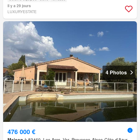
Il y a 29 jours
LUXURYESTATE
4 Photos
476 000 €
Maison
à 83460, Les Arcs, Var, Provence-Alpes-Côte d'Azur