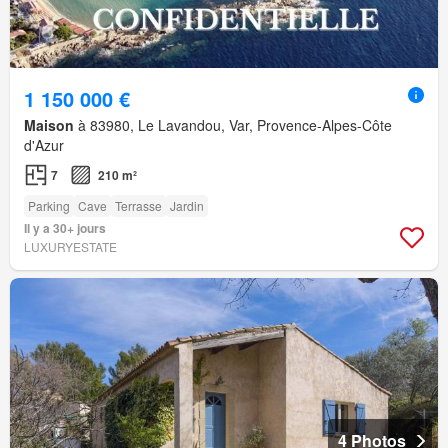
1 150 000 €
Maison
à 83980, Le Lavandou, Var, Provence-Alpes-Côte
d'Azur
7
210 m²
Parking
Cave
Terrasse
Jardin
Il y a 30+ jours
LUXURYESTATE
4 Photos