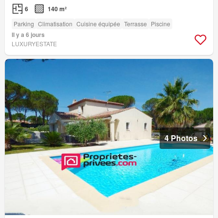
6
140 m²
Parking
Climatisation
Cuisine équipée
Terrasse
Piscine
Il y a 6 jours
LUXURYESTATE
4 Photos