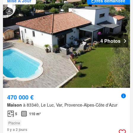
Mise À Jour
très demandée
4 Photos
470 000 €
Maison
à 83340, Le Luc, Var, Provence-Alpes-Côte d'Azur
5
110 m²
Piscine
Il y a 2 jours