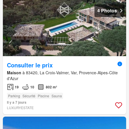
4 Photos
Consulter le prix
Maison
à 83420, La Croix-Valmer, Var, Provence-Alpes-Côte
d'Azur
19
10
802 m²
Parking
Sécurité
Piscine
Sauna
Il y a 7 jours
LUXURYESTATE