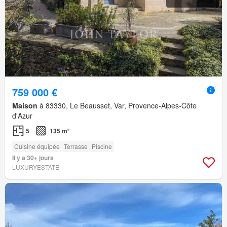
759 000 €
Maison
à 83330, Le Beausset, Var, Provence-Alpes-Côte
d'Azur
5
135 m²
Cuisine équipée
Terrasse
Piscine
Il y a 30+ jours
LUXURYESTATE