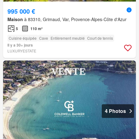
995 000 €
Maison
à 83310, Grimaud, Var, Provence-Alpes-Côte d'Azur
5
110 m²
Cuisine équipée
Cave
Entièrement meublé
Court de tennis
Il y a 30+ jours
LUXURYESTATE
4 Photos