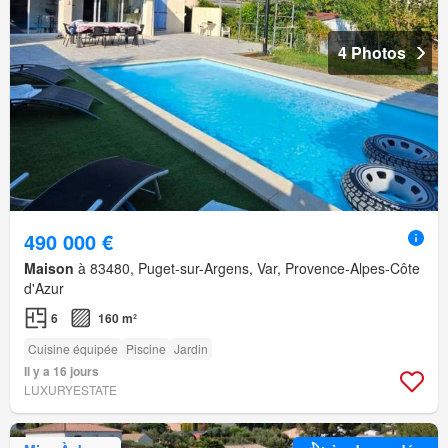
4 Photos
490 000 €
Maison
à 83480, Puget-sur-Argens, Var, Provence-Alpes-Côte
d'Azur
6
160 m²
Cuisine équipée
Piscine
Jardin
Il y a 16 jours
LUXURYESTATE