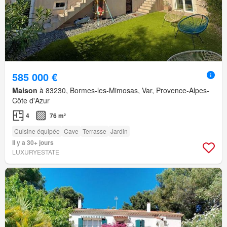
585 000 €
Maison
à 83230, Bormes-les-Mimosas, Var, Provence-Alpes-
Côte d'Azur
4
76 m²
Cuisine équipée
Cave
Terrasse
Jardin
Il y a 30+ jours
LUXURYESTATE