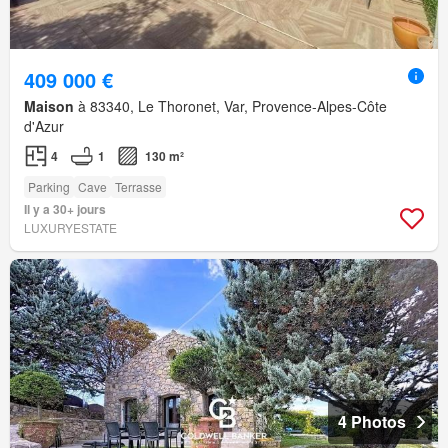
409 000 €
Maison
à 83340, Le Thoronet, Var, Provence-Alpes-Côte
d'Azur
4
1
130 m²
Parking
Cave
Terrasse
Il y a 30+ jours
LUXURYESTATE
4 Photos