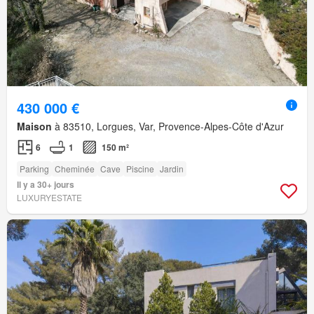
430 000 €
Maison
à 83510, Lorgues, Var, Provence-Alpes-Côte d'Azur
6
1
150 m²
Parking
Cheminée
Cave
Piscine
Jardin
Il y a 30+ jours
LUXURYESTATE