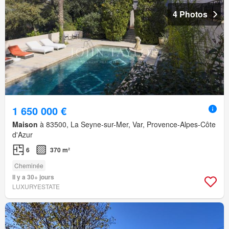
4 Photos
1 650 000 €
Maison
à 83500, La Seyne-sur-Mer, Var, Provence-Alpes-Côte
d'Azur
6
370 m²
Cheminée
Il y a 30+ jours
LUXURYESTATE