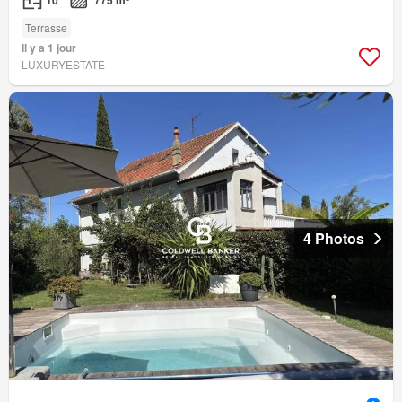
10
775 m²
Terrasse
Il y a 1 jour
LUXURYESTATE
4 Photos