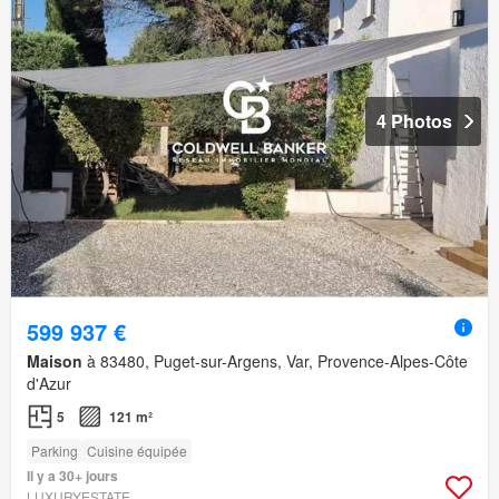
4 Photos
599 937 €
Maison
à 83480, Puget-sur-Argens, Var, Provence-Alpes-Côte
d'Azur
5
121 m²
Parking
Cuisine équipée
Il y a 30+ jours
LUXURYESTATE