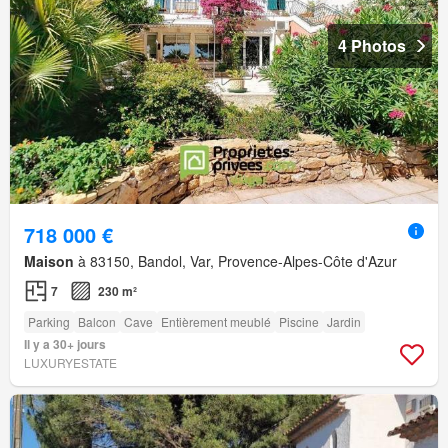
4 Photos
718 000 €
Maison
à 83150, Bandol, Var, Provence-Alpes-Côte d'Azur
7
230 m²
Parking
Balcon
Cave
Entièrement meublé
Piscine
Jardin
Il y a 30+ jours
LUXURYESTATE