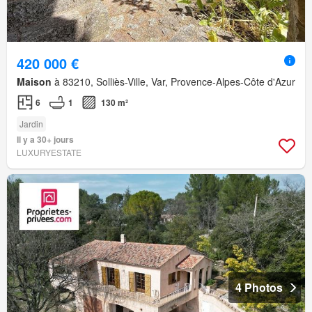
420 000 €
Maison
à 83210, Solliès-Ville, Var, Provence-Alpes-Côte d'Azur
6
1
130 m²
Jardin
Il y a 30+ jours
LUXURYESTATE
4 Photos