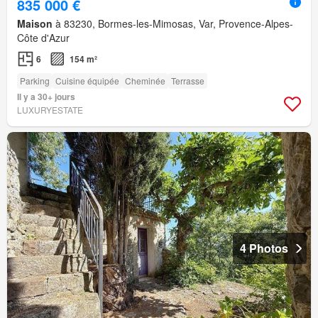
835 000 €
Maison
à 83230, Bormes-les-Mimosas, Var, Provence-Alpes-
Côte d'Azur
6
154 m²
Parking
Cuisine équipée
Cheminée
Terrasse
Il y a 30+ jours
LUXURYESTATE
4 Photos