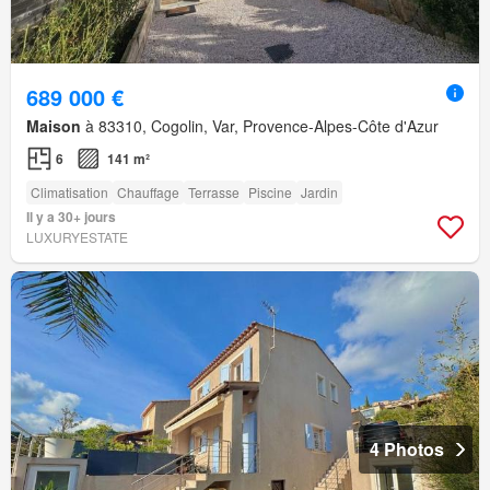
689 000 €
Maison
à 83310, Cogolin, Var, Provence-Alpes-Côte d'Azur
6
141 m²
Climatisation
Chauffage
Terrasse
Piscine
Jardin
Il y a 30+ jours
LUXURYESTATE
4 Photos