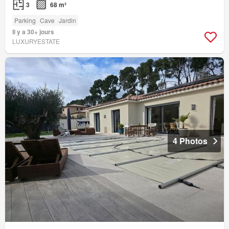
3
68 m²
Parking
Cave
Jardin
Il y a 30+ jours
LUXURYESTATE
4 Photos