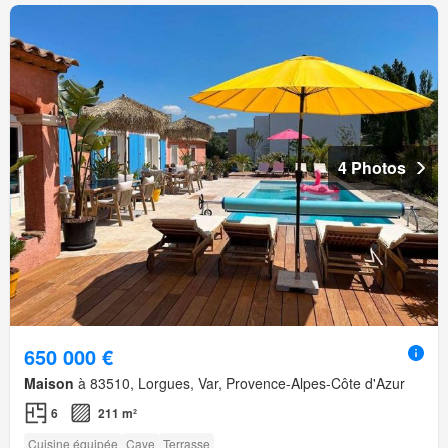
4 Photos
650 000 €
Maison
à 83510, Lorgues, Var, Provence-Alpes-Côte d'Azur
6
211 m²
Cuisine équipée
Cave
Terrasse