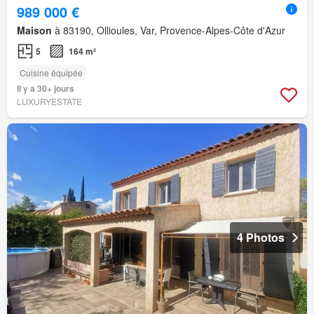
989 000 €
Maison
à 83190, Ollioules, Var, Provence-Alpes-Côte d'Azur
5
164 m²
Cuisine équipée
Il y a 30+ jours
LUXURYESTATE
4 Photos