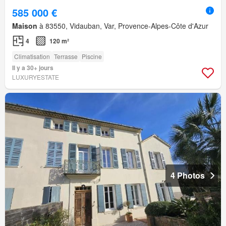
585 000 €
Maison
à 83550, Vidauban, Var, Provence-Alpes-Côte d'Azur
4
120 m²
Climatisation
Terrasse
Piscine
Il y a 30+ jours
LUXURYESTATE
4 Photos