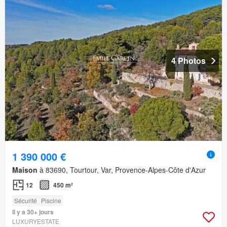
4 Photos
1 390 000 €
Maison
à 83690, Tourtour, Var, Provence-Alpes-Côte d'Azur
12
450 m²
Sécurité
Piscine
Il y a 30+ jours
LUXURYESTATE