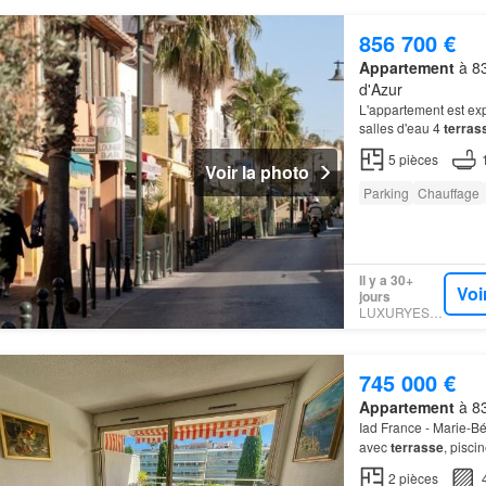
856 700 €
Appartement
à 83
d'Azur
L'appartement est ex
salles d'eau 4
terras
5
pièces
Voir la photo
Parking
Chauffage
Il y a 30+
Voi
jours
LUXURYESTATE
745 000 €
Appartement
à 83
Iad France - Marie-B
avec
terrasse
, pisci
Tropez et de la plac
2
pièces