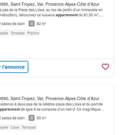
990, Saint-Tropez, Var, Provence-Alpes-Côte d'Azur
 pas de la Place des Lices, au rez-de-jardin d’un immeuble en
nstruction), découvrez ce luxueux
appartement
de 81,50 m²,
es
terrasses
.…
2
salles de bain
82 m²
uipée
Terrasse
Piscine
r l'annonce
990, Saint-Tropez, Var, Provence-Alpes-Côte d'Azur
ésidence à deux pas de la célèbre place des Lices et du port de
ppartement
de type 4 se compose d’un hall d’ Ce magnifique
ment climatisé, bénéficie d’une superb…
2
salles de bain
93 m²
uipée
Cave
Terrasse