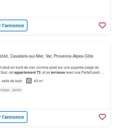
r l'annonce
240, Cavalaire-sur-Mer, Var, Provence-Alpes-Côte
nt situé en bord de mer, comme posé sur une superbe plage de
 Sud, cet
appartement T3
, et sa
terrasse
avec vue Parfait pied-à-
t
appartement
constitue un véritable…
1
salle de bain
43 m²
rrasse
Jardin
r l'annonce