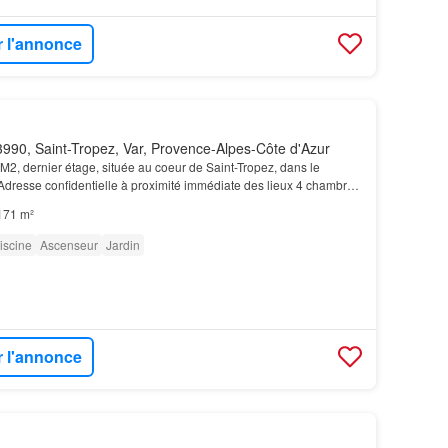
r l'annonce
990, Saint-Tropez, Var, Provence-Alpes-Côte d'Azur
2, dernier étage, située au coeur de Saint-Tropez, dans le
 Adresse confidentielle à proximité immédiate des lieux 4 chambres
e plus de 28M2, avec salle de bain doub…
171 m²
iscine
Ascenseur
Jardin
r l'annonce