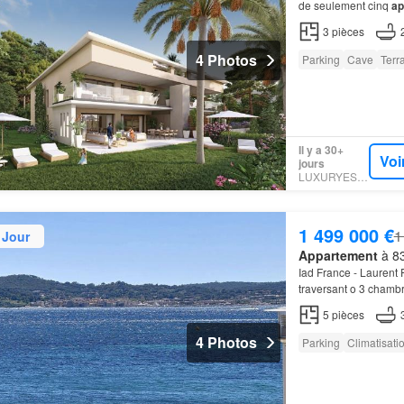
de seulement cinq
ap
spacieux séjour de 47
3
pièces
4 Photos
Parking
Cave
Terr
Il y a 30+
Voi
jours
LUXURYESTATE
1 499 000 €
1
 Jour
Appartement
à 83
Iad France - Laurent 
traversant o 3 chamb
où voir passer les ba
5
pièces
4 Photos
Parking
Climatisati