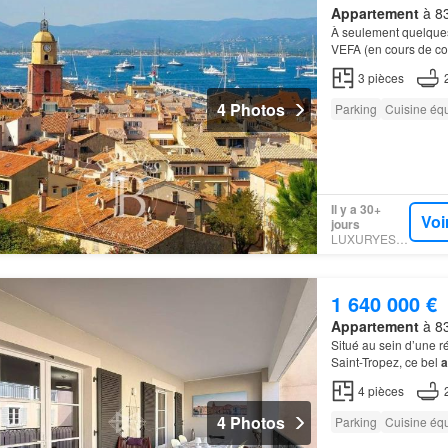
Appartement
à 83
À seulement quelques
VEFA (en cours de co
prolongé par de bell
3
pièces
4 Photos
Parking
Cuisine éq
Il y a 30+
Voi
jours
LUXURYESTATE
1 640 000 €
Appartement
à 83
Situé au sein d’une r
Saint-Tropez, ce bel
a
pied-à-terre, entière
4
pièces
4 Photos
Parking
Cuisine éq