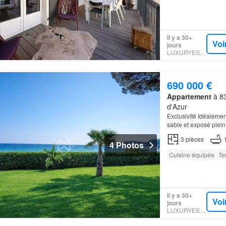
Il y a 30+
Voi
jours
LUXURYESTATE
690 000 €
Appartement
à 83
d'Azur
Exclusivité Idéaleme
sable et exposé plein
terre dans le Sud, ce
3
pièces
4 Photos
Cuisine équipée
Te
Il y a 30+
Voi
jours
LUXURYESTATE