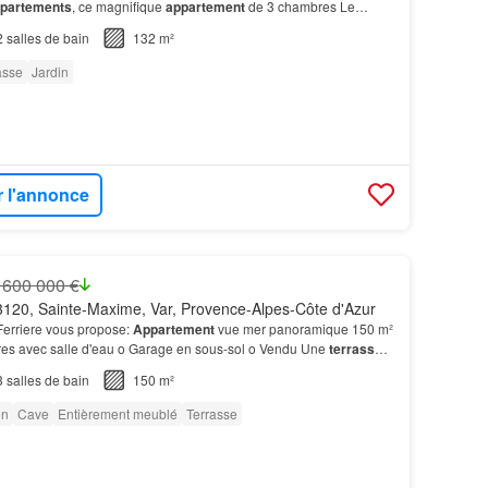
partements
, ce magnifique
appartement
de 3 chambres Le
,33 m² s'ouvre, grâce à de larges baies vitr…
2
salles de bain
132 m²
asse
Jardin
r l'annonce
 600 000 €
120, Sainte-Maxime, Var, Provence-Alpes-Côte d'Azur
Ferriere vous propose:
Appartement
vue mer panoramique 150 m²
res avec salle d'eau o Garage en sous-sol o Vendu Une
terrasse
teaux devient un rituel quotidien.…
3
salles de bain
150 m²
on
Cave
Entièrement meublé
Terrasse