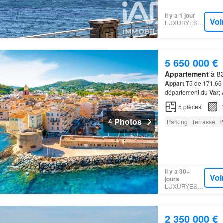
Il y a 1 jour
Voi
LUXURYESTATE
5 650 000 €
Appartement
à 83
Appart
T5 de 171,66 M
département du
Var
;
dont une parentale d
5
pièces
4 Photos
Parking
Terrasse
P
Il y a 30+
Voi
jours
LUXURYESTATE
2 350 000 €