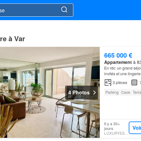
re à Var
665 000 €
Appartement
à 83
En rdc: un grand séjo
invités et une lingerie
3
pièces
4 Photos
Parking
Cave
Terr
Il y a 30+
Voi
jours
LUXURYESTATE