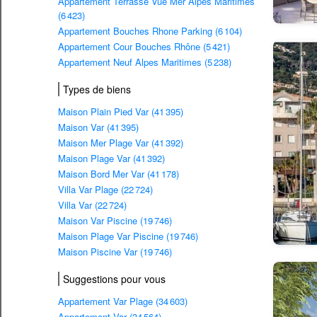
Appartement Terrasse Vue Mer Alpes Maritimes
(6 423)
Appartement Bouches Rhone Parking (6 104)
Appartement Cour Bouches Rhône (5 421)
Appartement Neuf Alpes Maritimes (5 238)
Types de biens
Maison Plain Pied Var (41 395)
Maison Var (41 395)
Maison Mer Plage Var (41 392)
Maison Plage Var (41 392)
Maison Bord Mer Var (41 178)
Villa Var Plage (22 724)
Villa Var (22 724)
Maison Var Piscine (19 746)
Maison Plage Var Piscine (19 746)
Maison Piscine Var (19 746)
Suggestions pour vous
Appartement Var Plage (34 603)
Appartement Var (34 564)