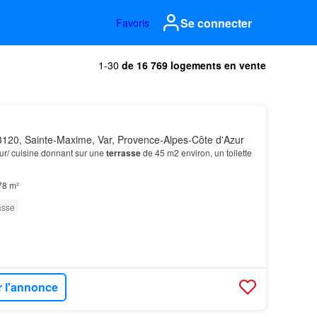
Se connecter
Favoris
1-30
de 16 769 logements en vente
120, Sainte-Maxime, Var, Provence-Alpes-Côte d'Azur
ur/ cuisine donnant sur une
terrasse
de 45 m2 environ, un toilette
78 m²
asse
r l'annonce