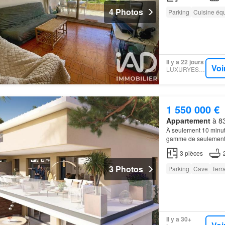
4 Photos
Parking
Cuisine éq
Il y a 22 jours
Voi
LUXURYESTATE
1 550 000 €
Appartement
à 83
À seulement 10 minut
gamme de seulement
séjour de 72,67 m² s
3
pièces
3 Photos
Parking
Cave
Terr
Il y a 30+