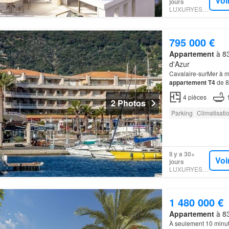
Voi
jours
LUXURYESTATE
795 000 €
Appartement
à 83
d'Azur
Cavalaire-surMer à mo
appartement T4
de 8
cuisine, 3chambres, 
4
pièces
2 Photos
Parking
Climatisati
Il y a 30+
Voi
jours
LUXURYESTATE
1 480 000 €
Appartement
à 83
À seulement 10 minute