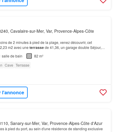
r l'annonce
240, Cavalaire-sur-Mer, Var, Provence-Alpes-Côte
ins de 2 minutes à pied de la plage, venez découvrir, cet
2,23 m2 avec une
terrasse
de 41,36, un garage double Séjour,
Une salle de bain, 2 WC Une
terrasse
de plus d…
1
salle de bain
82 m²
on
Cave
Terrasse
r l'annonce
110, Sanary-sur-Mer, Var, Provence-Alpes-Côte d'Azur
s à pied du port, au sein d'une résidence de standing exclusive