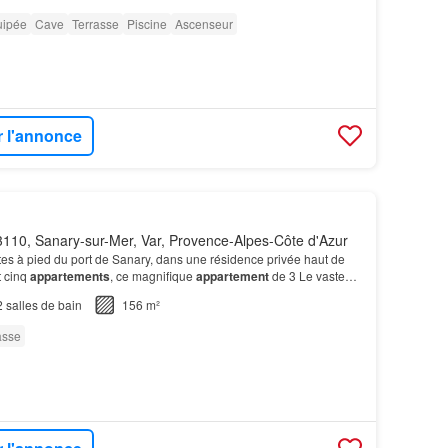
uipée
Cave
Terrasse
Piscine
Ascenseur
r l'annonce
110, Sanary-sur-Mer, Var, Provence-Alpes-Côte d'Azur
es à pied du port de Sanary, dans une résidence privée haut de
 cinq
appartements
, ce magnifique
appartement
de 3 Le vaste
'ouvre par de grandes portes-fenêtres sur un…
2
salles de bain
156 m²
asse