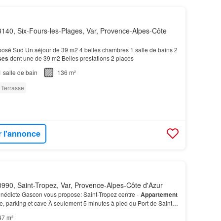
140, Six-Fours-les-Plages, Var, Provence-Alpes-Côte
posé Sud Un séjour de 39 m2 4 belles chambres 1 salle de bains 2
ses
dont une de 39 m2 Belles prestations 2 places
1
salle de bain
136 m²
Terrasse
r l'annonce
990, Saint-Tropez, Var, Provence-Alpes-Côte d'Azur
énédicte Gascon vous propose: Saint-Tropez centre -
Appartement
ne, parking et cave À seulement 5 minutes à pied du Port de Saint-
e des Lices, découvrez cet appartem…
47 m²