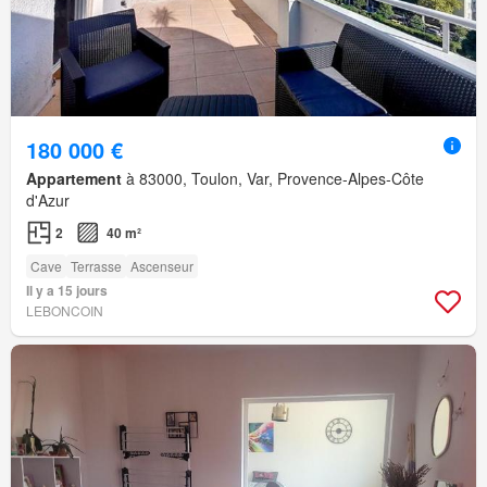
180 000 €
Appartement
à 83000, Toulon, Var, Provence-Alpes-Côte
d'Azur
2
40 m²
Cave
Terrasse
Ascenseur
Il y a 15 jours
LEBONCOIN