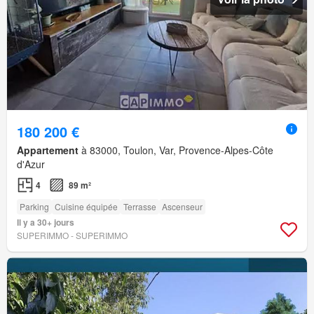
180 200 €
Appartement
à 83000, Toulon, Var, Provence-Alpes-Côte
d'Azur
4
89 m²
Parking
Cuisine équipée
Terrasse
Ascenseur
Il y a 30+ jours
SUPERIMMO - SUPERIMMO