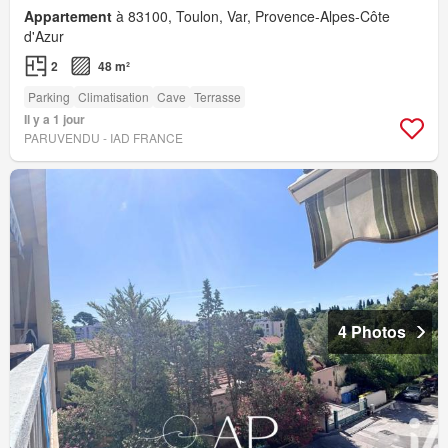
Appartement
à 83100, Toulon, Var, Provence-Alpes-Côte
d'Azur
2
48 m²
Parking
Climatisation
Cave
Terrasse
Il y a 1 jour
PARUVENDU - IAD FRANCE
4 Photos