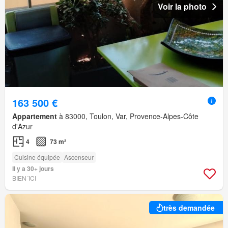
Voir la photo
163 500 €
Appartement
à 83000, Toulon, Var, Provence-Alpes-Côte
d'Azur
4
73 m²
Cuisine équipée
Ascenseur
Il y a 30+ jours
BIEN´ICI
très demandée