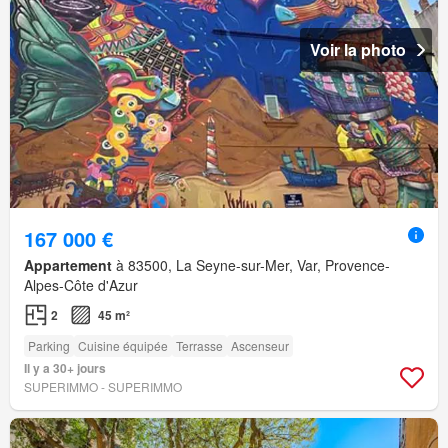
Voir la photo
167 000 €
Appartement
à 83500, La Seyne-sur-Mer, Var, Provence-
Alpes-Côte d'Azur
2
45 m²
Parking
Cuisine équipée
Terrasse
Ascenseur
Il y a 30+ jours
SUPERIMMO - SUPERIMMO