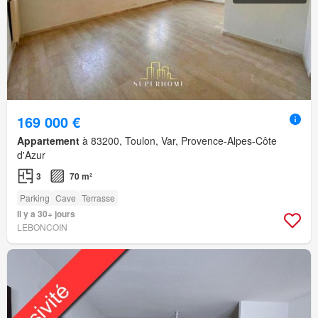
169 000 €
Appartement
à 83200, Toulon, Var, Provence-Alpes-Côte
d'Azur
3
70 m²
Parking
Cave
Terrasse
Il y a 30+ jours
LEBONCOIN