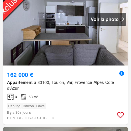
Voir la photo
162 000 €
Appartement
à 83100, Toulon, Var, Provence-Alpes-Côte
d'Azur
3
63 m²
Parking
Balcon
Cave
Il y a 30+ jours
BIEN´ICI - CITYA-ESTUBLIER