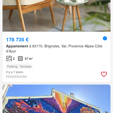
178 735 €
Appartement
à 83170, Brignoles, Var, Provence-Alpes-Côte
d'Azur
2
47 m²
Parking
Terrasse
Il y a 7 jours
PROPERSTAR