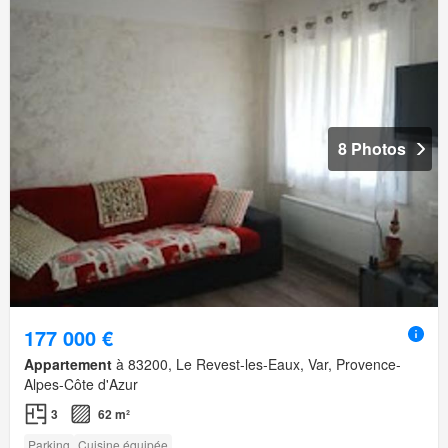
8 Photos
177 000 €
Appartement
à 83200, Le Revest-les-Eaux, Var, Provence-
Alpes-Côte d'Azur
3
62 m²
Parking
Cuisine équipée