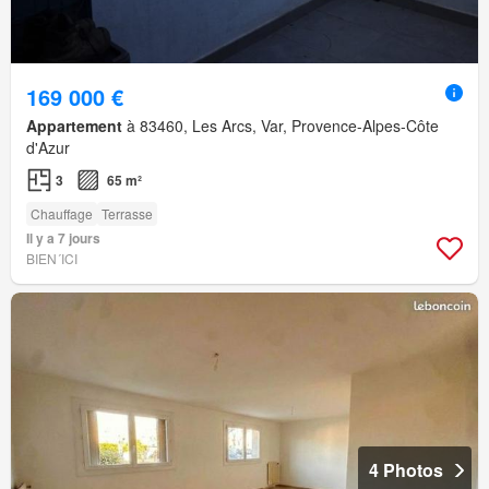
169 000 €
Appartement
à 83460, Les Arcs, Var, Provence-Alpes-Côte
d'Azur
3
65 m²
Chauffage
Terrasse
Il y a 7 jours
BIEN´ICI
4 Photos