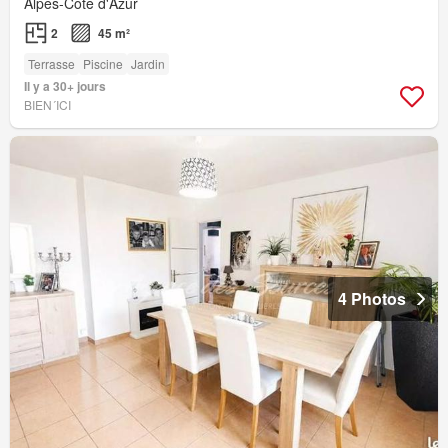
Alpes-Côte d'Azur
2
45 m²
Terrasse
Piscine
Jardin
Il y a 30+ jours
BIEN´ICI
4 Photos