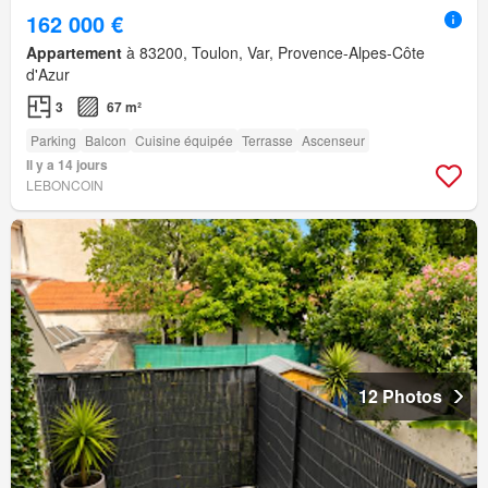
162 000 €
Appartement
à 83200, Toulon, Var, Provence-Alpes-Côte
d'Azur
3
67 m²
Parking
Balcon
Cuisine équipée
Terrasse
Ascenseur
Il y a 14 jours
LEBONCOIN
12 Photos