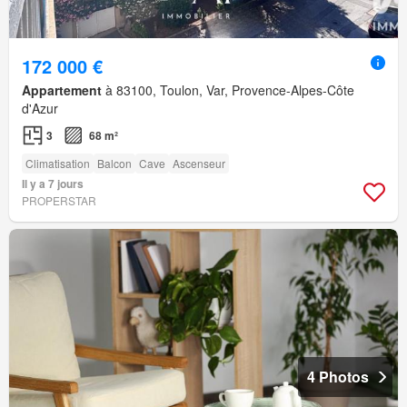
172 000 €
Appartement
à 83100, Toulon, Var, Provence-Alpes-Côte
d'Azur
3
68 m²
Climatisation
Balcon
Cave
Ascenseur
Il y a 7 jours
PROPERSTAR
4 Photos