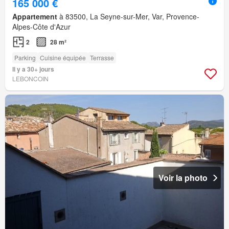
165 000 €
Appartement
à 83500, La Seyne-sur-Mer, Var, Provence-
Alpes-Côte d'Azur
2
28 m²
Parking
Cuisine équipée
Terrasse
Il y a 30+ jours
LEBONCOIN
Voir la photo