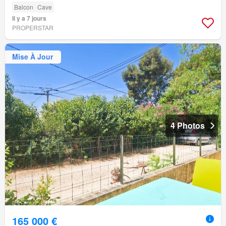
Balcon
Cave
Il y a 7 jours
PROPERSTAR
Mise À Jour
4 Photos
165 000 €