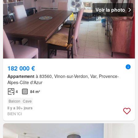
Voir la photo
182 000 €
Appartement
à 83560, Vinon-sur-Verdon, Var, Provence-
Alpes-Côte d'Azur
4
84 m²
Balcon
Cave
Il y a 30+ jours
BIEN´ICI