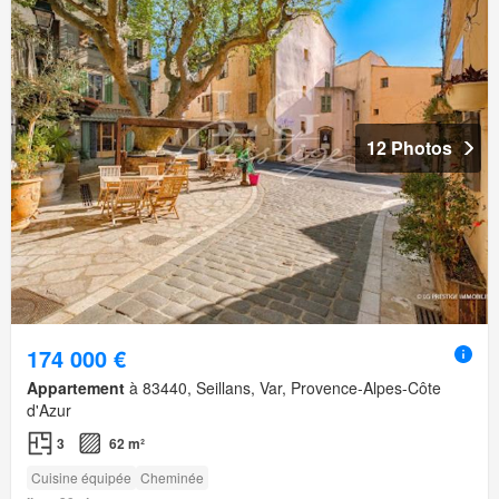
12 Photos
174 000 €
Appartement
à 83440, Seillans, Var, Provence-Alpes-Côte
d'Azur
3
62 m²
Cuisine équipée
Cheminée