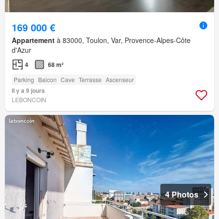
169 000 €
Appartement
à 83000, Toulon, Var, Provence-Alpes-Côte
d'Azur
4
68 m²
Parking
Balcon
Cave
Terrasse
Ascenseur
Il y a 9 jours
LEBONCOIN
4 Photos