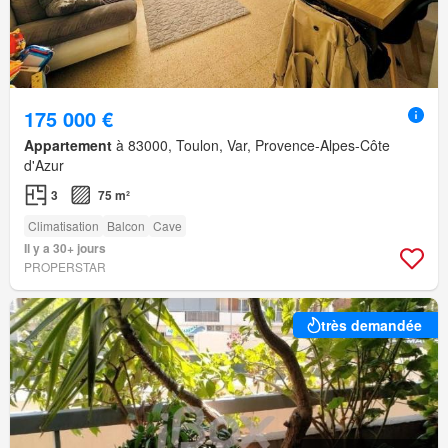
175 000 €
Appartement
à 83000, Toulon, Var, Provence-Alpes-Côte
d'Azur
3
75 m²
Climatisation
Balcon
Cave
Il y a 30+ jours
PROPERSTAR
très demandée