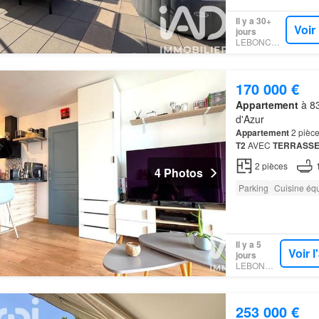
Il y a 30+
Voir
jours
LEBONCOIN
170 000 €
Appartement
à 83
d'Azur
Appartement
2 pièce
T2
AVEC
TERRASS
Argens 2 places de pa
2
pièces
4 Photos
Parking
Cuisine éq
Il y a 5
Voir 
jours
LEBONCOIN
253 000 €