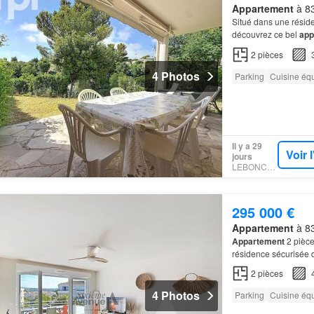
Appartement
à 83
Situé dans une résid
découvrez ce bel
app
vous profiterez d'un j
2
pièces
4 Photos
Parking
Cuisine éq
Il y a 29
Voir 
jours
LEBONCOIN
295 000 €
Appartement
à 83
Appartement
2 pièce
résidence sécurisée 
2
pièces
4 Photos
Parking
Cuisine éq