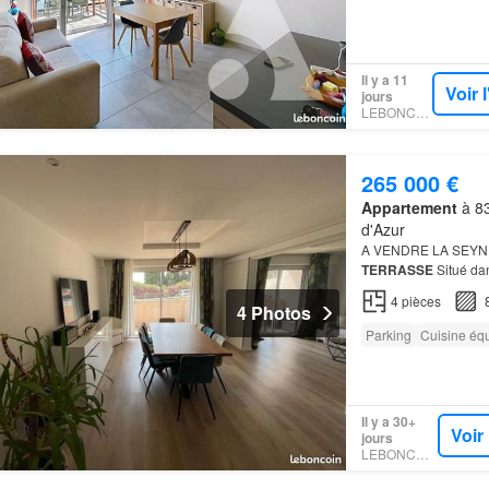
Il y a 11
Voir 
jours
LEBONCOIN
265 000 €
Appartement
à 83
d'Azur
A VENDRE LA SEYN
TERRASSE
Situé dan
découvrez ce Cet
ap
4
pièces
ouver…
4 Photos
Parking
Cuisine éq
Il y a 30+
Voir
jours
LEBONCOIN