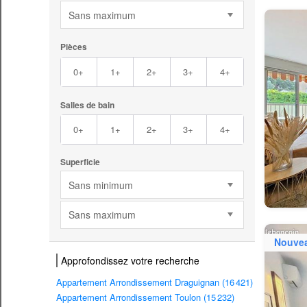
Sans maximum
Pièces
0+
1+
2+
3+
4+
Salles de bain
0+
1+
2+
3+
4+
Superficie
Sans minimum
Sans maximum
Nouve
Approfondissez votre recherche
Appartement Arrondissement Draguignan (16 421)
Appartement Arrondissement Toulon (15 232)