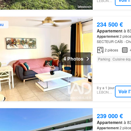
LEBONCOIN
234 500 €
au
Appartement
à 83
Appartement
2 pièce
SECTEUR CAÏS - Cha
Sa grande terrasse of
2
pièces
4 Photos
Parking
Cuisine éq
Il y a 1 jour
Voir 
LEBONCOIN
239 000 €
Appartement
à 83
Appartement
2 pièce