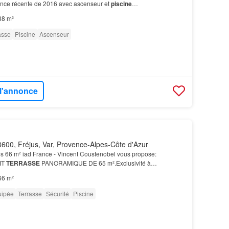
ence récente de 2016 avec ascenseur et
piscine
…
38 m²
asse
Piscine
Ascenseur
 l'annonce
600, Fréjus, Var, Provence-Alpes-Côte d'Azur
s 66 m² iad France - Vincent Coustenobel vous propose:
IT
TERRASSE
PANORAMIQUE DE 65 m².Exclusivité à
ué au dernier étage dans une résidence, sécurisée avec
piscine
,
66 m²
uipée
Terrasse
Sécurité
Piscine