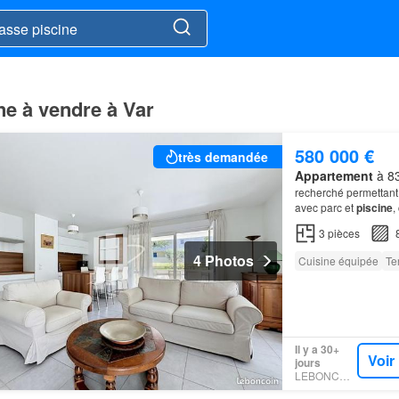
ne à vendre à Var
580 000 €
très demandée
Appartement
à 83
recherché permettant
avec parc et
piscine
,
l'appartement dispose
3
pièces
4 Photos
Cuisine équipée
Te
Il y a 30+
Voir
jours
LEBONCOIN