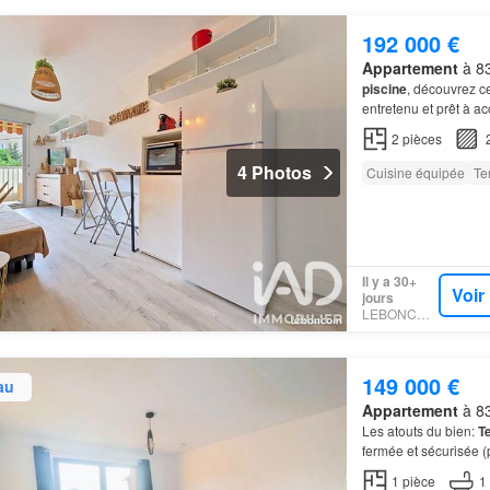
192 000 €
Appartement
à 83
piscine
, découvrez ce
entretenu et prêt à ac
2
pièces
4 Photos
Cuisine équipée
Te
Il y a 30+
Voir
jours
LEBONCOIN
149 000 €
au
Appartement
à 83
Les atouts du bien:
T
fermée et sécurisée (
résidence
Piscine
rés
1
pièce
1