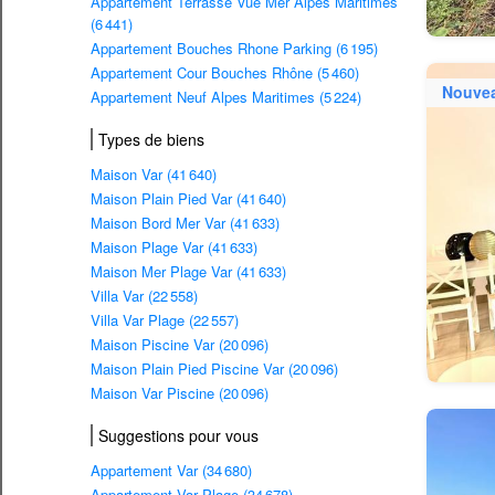
Appartement Terrasse Vue Mer Alpes Maritimes
(6 441)
Appartement Bouches Rhone Parking (6 195)
Appartement Cour Bouches Rhône (5 460)
Nouve
Appartement Neuf Alpes Maritimes (5 224)
Types de biens
Maison Var (41 640)
Maison Plain Pied Var (41 640)
Maison Bord Mer Var (41 633)
Maison Plage Var (41 633)
Maison Mer Plage Var (41 633)
Villa Var (22 558)
Villa Var Plage (22 557)
Maison Piscine Var (20 096)
Maison Plain Pied Piscine Var (20 096)
Maison Var Piscine (20 096)
Suggestions pour vous
Appartement Var (34 680)
Appartement Var Plage (34 678)