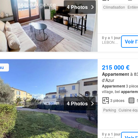
4 Photos
Climatisation
Entiè
Il y a 1 jour
Voir 
LEBONCOIN
215 000 €
au
Appartement
à 83
d'Azur
Appartement
3 pièce
village, bel
appartem
piscine
et sécurisée 
3
pièces
4 Photos
Parking
Cuisine éq
Il y a 1 jour
Voir 