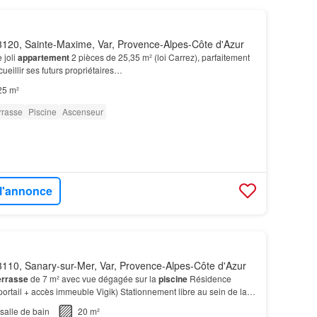
120, Sainte-Maxime, Var, Provence-Alpes-Côte d'Azur
 joli
appartement
2 pièces de 25,35 m² (loi Carrez), parfaitement
cueillir ses futurs propriétaires…
25 m²
rrasse
Piscine
Ascenseur
 l'annonce
110, Sanary-sur-Mer, Var, Provence-Alpes-Côte d'Azur
errasse
de 7 m² avec vue dégagée sur la
piscine
Résidence
portail + accès immeuble Vigik) Stationnement libre au sein de la
ervée aux résidents Climatisation réve…
salle de bain
20 m²