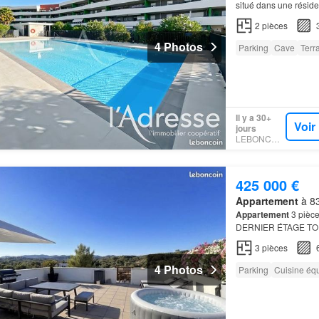
situé dans une résid
2
pièces
4 Photos
Parking
Cave
Terr
Il y a 30+
Voir
jours
LEBONCOIN
425 000 €
Appartement
à 83
Appartement
3 pièce
DERNIER ÉTAGE TO
Fréjus.Résidence Sit
3
pièces
ce T…
4 Photos
Parking
Cuisine éq