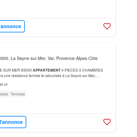
l'annonce
500, La Seyne-sur-Mer, Var, Provence-Alpes-Côte
E SUR MER 83500
APPARTEMENT
4 PIECES 3 CHAMBRES
s une résidence fermée te sécurisée à La Seyne sur Mer,
partement
se compose de trois chambres, une cuisine américaine
80 m²
uipée
Terrasse
 l'annonce