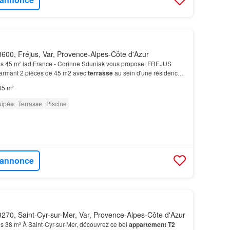
600, Fréjus, Var, Provence-Alpes-Côte d'Azur
s 45 m² iad France - Corinne Sduniak vous propose: FREJUS
rmant 2 pièces de 45 m2 avec
terrasse
au sein d'une résidence
fre un espace extérieur privilégié avec vue sur…
45 m²
uipée
Terrasse
Piscine
l'annonce
270, Saint-Cyr-sur-Mer, Var, Provence-Alpes-Côte d'Azur
s 38 m² À Saint-Cyr-sur-Mer, découvrez ce bel
appartement T2