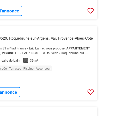
 l'annonce
520, Roquebrune-sur-Argens, Var, Provence-Alpes-Côte
s 39 m² iad France - Eric Lamac vous propose:
APPARTEMENT
E
,
PISCINE
ET 2 PARKINGS – La Bouverie / Roquebrune-sur-
rking privatives Ce bien conviendra parfaitement pour: -…
1
salle de bain
39 m²
uipée
Terrasse
Piscine
Ascenseur
l'annonce