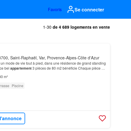
Se connecter
Favoris
1-30
de 4 689 logements en vente
700, Saint-Raphaël, Var, Provence-Alpes-Côte d'Azur
 un mode de vie tout à pied, dans une résidence de grand standing
 ce bel
appartement
3 pièces de 80 m2 bénéficie Chaque pièce de
 d'un accès direct à la
terrasse
,…
80 m²
rrasse
Piscine
 l'annonce