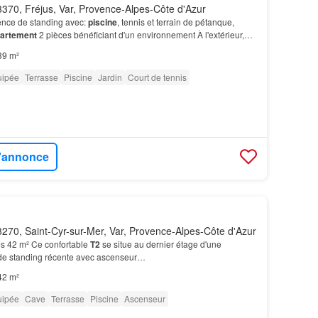
370, Fréjus, Var, Provence-Alpes-Côte d'Azur
ence de standing avec:
piscine
, tennis et terrain de pétanque,
artement
2 pièces bénéficiant d'un environnement À l'extérieur,
ardin privatif prolongé par une terr…
39 m²
uipée
Terrasse
Piscine
Jardin
Court de tennis
l'annonce
270, Saint-Cyr-sur-Mer, Var, Provence-Alpes-Côte d'Azur
s 42 m² Ce confortable
T2
se situe au dernier étage d'une
de standing récente avec ascenseur…
42 m²
uipée
Cave
Terrasse
Piscine
Ascenseur