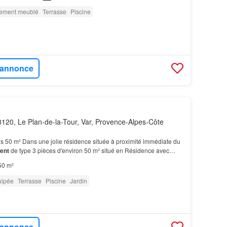
rement meublé
Terrasse
Piscine
l'annonce
120, Le Plan-de-la-Tour, Var, Provence-Alpes-Côte
s 50 m² Dans une jolie résidence située à proximité immédiate du
ent
de type 3 pièces d'environ 50 m² situé en Résidence avec
par un portail automatique…
50 m²
uipée
Terrasse
Piscine
Jardin
l'annonce