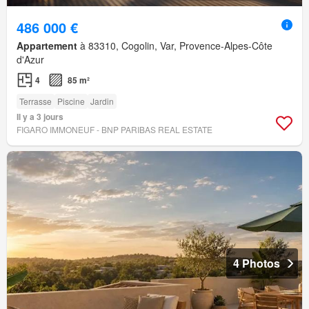
486 000 €
Appartement
à 83310, Cogolin, Var, Provence-Alpes-Côte
d'Azur
4
85 m²
Terrasse
Piscine
Jardin
Il y a 3 jours
FIGARO IMMONEUF - BNP PARIBAS REAL ESTATE
4 Photos