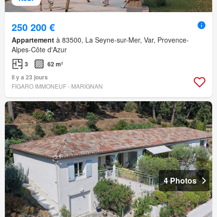
250 200 €
Appartement
à 83500, La Seyne-sur-Mer, Var, Provence-
Alpes-Côte d'Azur
3
62 m²
Il y a 23 jours
FIGARO IMMONEUF - MARIGNAN
4 Photos