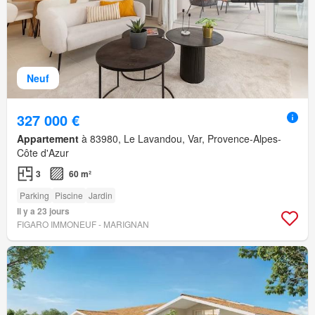
Neuf
327 000 €
Appartement
à 83980, Le Lavandou, Var, Provence-Alpes-
Côte d'Azur
3
60 m²
Parking
Piscine
Jardin
Il y a 23 jours
FIGARO IMMONEUF - MARIGNAN