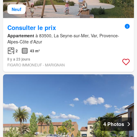
Neuf
Consulter le prix
Appartement
à 83500, La Seyne-sur-Mer, Var, Provence-
Alpes-Côte d'Azur
2
43 m²
Il y a 23 jours
FIGARO IMMONEUF - MARIGNAN
4 Photos