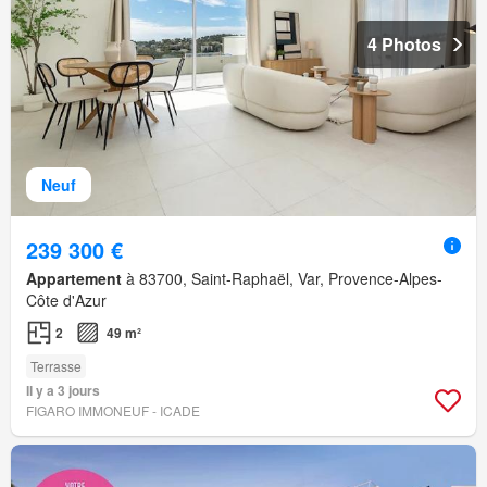
4 Photos
Neuf
239 300 €
Appartement
à 83700, Saint-Raphaël, Var, Provence-Alpes-
Côte d'Azur
2
49 m²
Terrasse
Il y a 3 jours
FIGARO IMMONEUF - ICADE