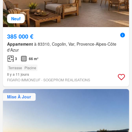
Neuf
385 000 €
Appartement
à 83310, Cogolin, Var, Provence-Alpes-Côte
d'Azur
3
66 m²
Terrasse
Piscine
Il y a 11 jours
FIGARO IMMONEUF - SOGEPROM REALISATIONS
Mise À Jour