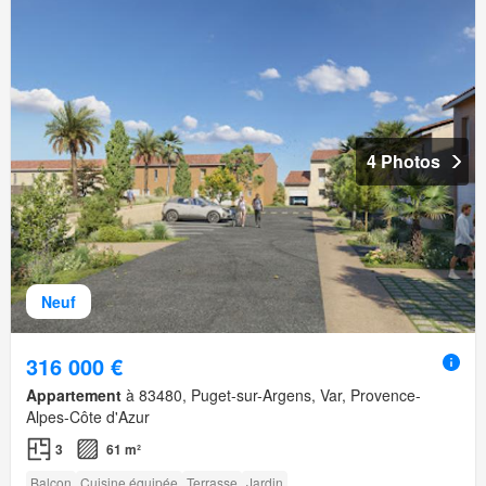
4 Photos
Neuf
316 000 €
Appartement
à 83480, Puget-sur-Argens, Var, Provence-
Alpes-Côte d'Azur
3
61 m²
Balcon
Cuisine équipée
Terrasse
Jardin