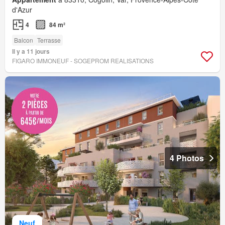
d'Azur
4
84 m²
Balcon
Terrasse
Il y a 11 jours
FIGARO IMMONEUF - SOGEPROM REALISATIONS
4 Photos
Neuf