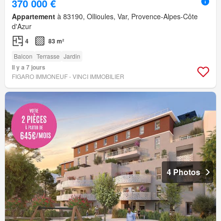
370 000 €
Appartement
à 83190, Ollioules, Var, Provence-Alpes-Côte
d'Azur
4
83 m²
Balcon
Terrasse
Jardin
Il y a 7 jours
FIGARO IMMONEUF - VINCI IMMOBILIER
4 Photos