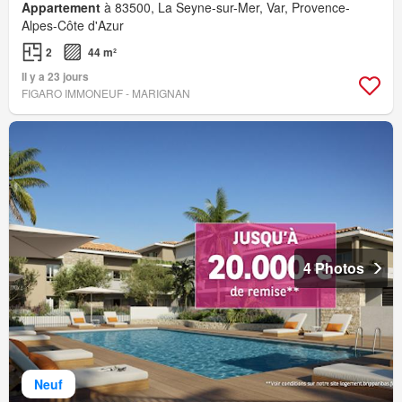
Appartement
à 83500, La Seyne-sur-Mer, Var, Provence-
Alpes-Côte d'Azur
2
44 m²
Il y a 23 jours
FIGARO IMMONEUF - MARIGNAN
4 Photos
Neuf