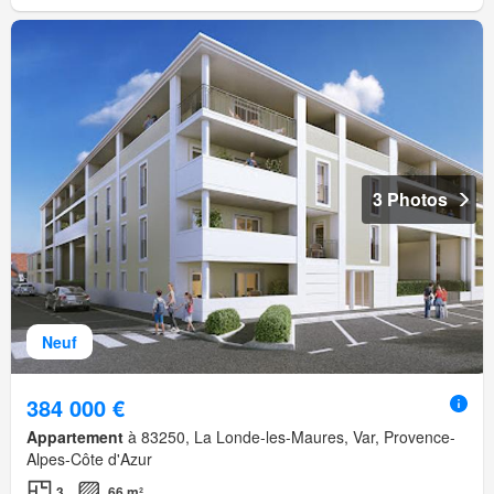
3 Photos
Neuf
384 000 €
Appartement
à 83250, La Londe-les-Maures, Var, Provence-
Alpes-Côte d'Azur
3
66 m²