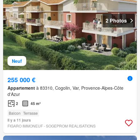
2 Photos
Neuf
255 000 €
Appartement
à 83310, Cogolin, Var, Provence-Alpes-Côte
d'Azur
2
45 m²
Balcon
Terrasse
Il y a 11 jours
FIGARO IMMONEUF - SOGEPROM REALISATIONS