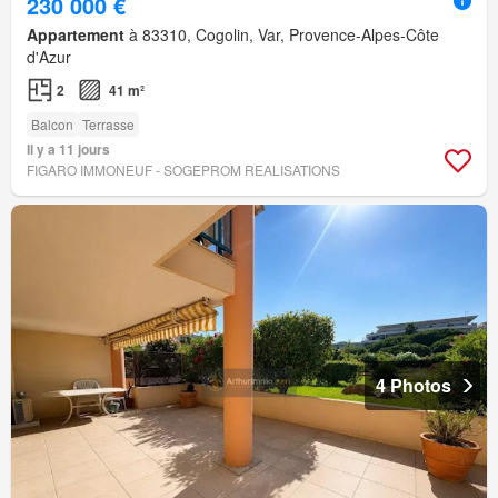
230 000 €
Appartement
à 83310, Cogolin, Var, Provence-Alpes-Côte
d'Azur
2
41 m²
Balcon
Terrasse
Il y a 11 jours
FIGARO IMMONEUF - SOGEPROM REALISATIONS
4 Photos