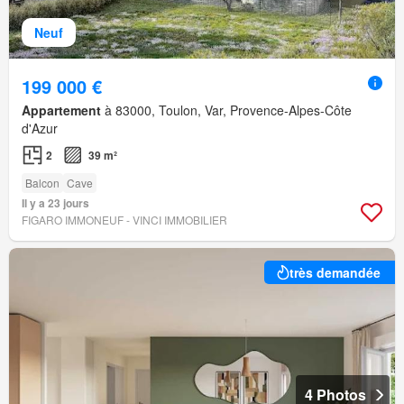
Neuf
199 000 €
Appartement
à 83000, Toulon, Var, Provence-Alpes-Côte
d'Azur
2
39 m²
Balcon
Cave
Il y a 23 jours
FIGARO IMMONEUF - VINCI IMMOBILIER
très demandée
4 Photos