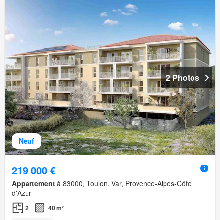
2 Photos
Neuf
219 000 €
Appartement
à 83000, Toulon, Var, Provence-Alpes-Côte
d'Azur
2
40 m²