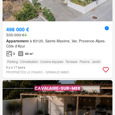
498 000 €
535 000 €
Appartement
à 83120, Sainte-Maxime, Var, Provence-Alpes-
Côte d'Azur
3
66 m²
Parking
Climatisation
Cuisine équipée
Terrasse
Piscine
Jardin
Il y a 17 jours
PROPRIÉTÉS LE FIGARO - GRIMAUD IMMO