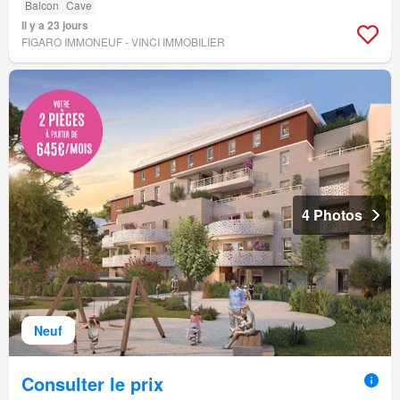
Balcon
Cave
Il y a 23 jours
FIGARO IMMONEUF - VINCI IMMOBILIER
4 Photos
Neuf
Consulter le prix