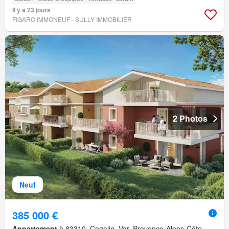
Il y a 23 jours
FIGARO IMMONEUF - SULLY IMMOBILIER
2 Photos
Neuf
385 000 €
Appartement
à 83310, Cogolin, Var, Provence-Alpes-Côte