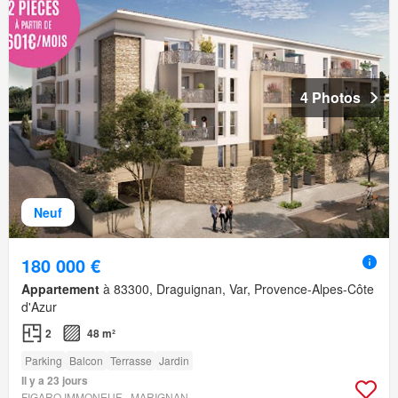
4 Photos
Neuf
180 000 €
Appartement
à 83300, Draguignan, Var, Provence-Alpes-Côte
d'Azur
2
48 m²
Parking
Balcon
Terrasse
Jardin
Il y a 23 jours
FIGARO IMMONEUF - MARIGNAN