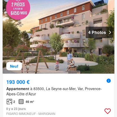
4 Photos
Neuf
193 000 €
Appartement
à 83500, La Seyne-sur-Mer, Var, Provence-
Alpes-Côte d'Azur
2
46 m²
Il y a 23 jours
FIGARO IMMONEUF - MARIGNAN