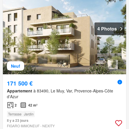
4 Photos
Neuf
171 500 €
Appartement
à 83490, Le Muy, Var, Provence-Alpes-Côte
d'Azur
2
42 m²
Terrasse
Jardin
Il y a 23 jours
FIGARO IMMONEUF - NEXITY