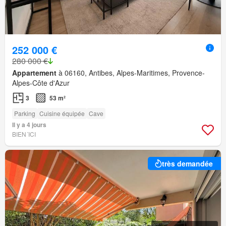
252 000 €
280 000 €
Appartement
à 06160, Antibes, Alpes-Maritimes, Provence-
Alpes-Côte d'Azur
3
53 m²
Parking
Cuisine équipée
Cave
Il y a 4 jours
BIEN´ICI
très demandée