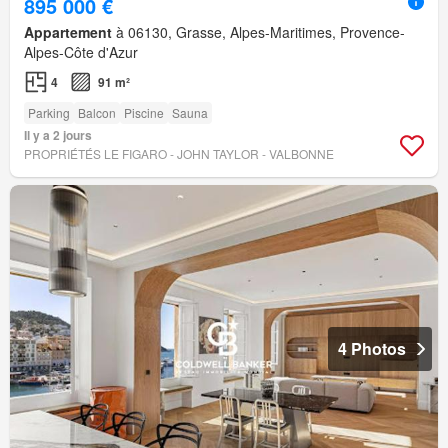
895 000 €
Appartement
à 06130, Grasse, Alpes-Maritimes, Provence-
Alpes-Côte d'Azur
4
91 m²
Parking
Balcon
Piscine
Sauna
Il y a 2 jours
PROPRIÉTÉS LE FIGARO - JOHN TAYLOR - VALBONNE
4 Photos