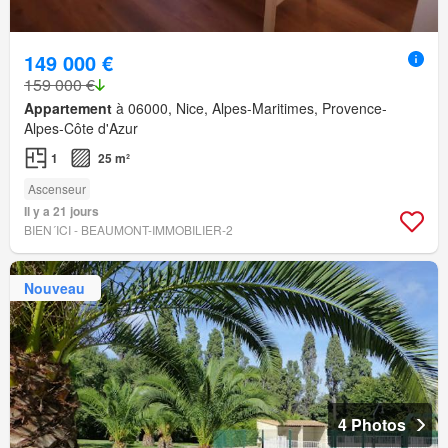
149 000 €
159 000 €
Appartement
à 06000, Nice, Alpes-Maritimes, Provence-
Alpes-Côte d'Azur
1
25 m²
Ascenseur
Il y a 21 jours
BIEN´ICI - BEAUMONT-IMMOBILIER-2
Nouveau
4 Photos