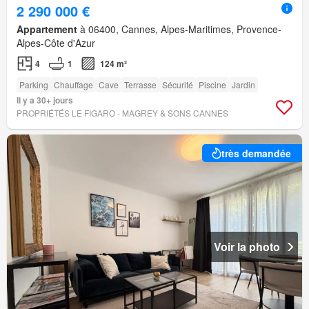
2 290 000 €
Appartement
à 06400, Cannes, Alpes-Maritimes, Provence-
Alpes-Côte d'Azur
4
1
124 m²
Parking
Chauffage
Cave
Terrasse
Sécurité
Piscine
Jardin
Il y a 30+ jours
PROPRIÉTÉS LE FIGARO - MAGREY & SONS CANNES
très demandée
Voir la photo