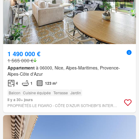
1 490 000 €
1 565 000 €
Appartement
à 06000, Nice, Alpes-Maritimes, Provence-
Alpes-Côte d'Azur
4
1
123 m²
Balcon
Cuisine équipée
Terrasse
Jardin
Il y a 30+ jours
PROPRIÉTÉS LE FIGARO - CÔTE D'AZUR SOTHEBY'S INTERNATIONAL REALTY NICE