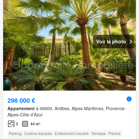
Voir la photo
298 000 €
Appartement
à 06600, Antibes, Alpes-Maritimes, Provence-
Alpes-Côte d'Azur
3
44 m²
Parking
Cuisine équipée
Entièrement meublé
Terrasse
Piscine