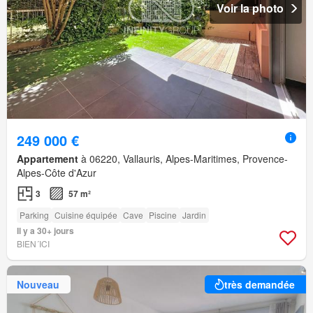
Voir la photo
249 000 €
Appartement
à 06220, Vallauris, Alpes-Maritimes, Provence-
Alpes-Côte d'Azur
3
57 m²
Parking
Cuisine équipée
Cave
Piscine
Jardin
Il y a 30+ jours
BIEN´ICI
Nouveau
très demandée