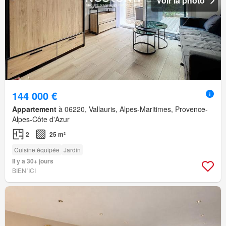
Voir la photo
144 000 €
Appartement
à 06220, Vallauris, Alpes-Maritimes, Provence-
Alpes-Côte d'Azur
2
25 m²
Cuisine équipée
Jardin
Il y a 30+ jours
BIEN´ICI