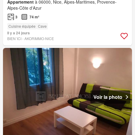
Appartement
à 06000, Nice, Alpes-Maritimes, Provence-
Alpes-Côte d'Azur
3
74 m²
Cuisine équipée
Cave
Il y a 24 jours
BIEN´ICI - AKORIMMO-NICE
Voir la photo