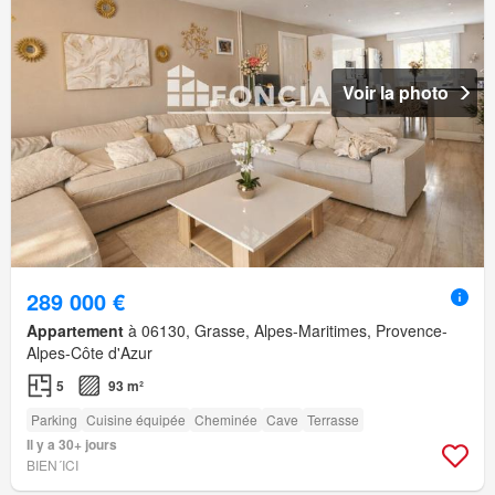
Voir la photo
289 000 €
Appartement
à 06130, Grasse, Alpes-Maritimes, Provence-
Alpes-Côte d'Azur
5
93 m²
Parking
Cuisine équipée
Cheminée
Cave
Terrasse
Il y a 30+ jours
BIEN´ICI