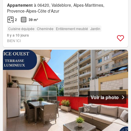
Appartement
à 06420, Valdeblore, Alpes-Maritimes,
Provence-Alpes-Côte d'Azur
2
39 m²
Cuisine équipée
Cheminée
Entièrement meublé
Jardin
Il y a 10 jours
BIEN´ICI
Voir la photo