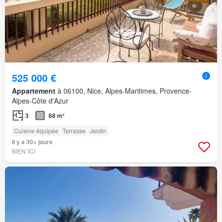
525 000 €
Appartement
à 06100, Nice, Alpes-Maritimes, Provence-
Alpes-Côte d'Azur
3
68 m²
Cuisine équipée
Terrasse
Jardin
Il y a 30+ jours
BIEN´ICI