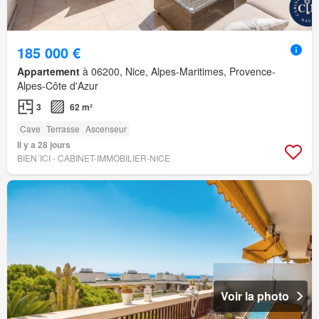
185 000 €
Appartement
à 06200, Nice, Alpes-Maritimes, Provence-
Alpes-Côte d'Azur
3
62 m²
Cave
Terrasse
Ascenseur
Il y a 28 jours
BIEN´ICI - CABINET-IMMOBILIER-NICE
Voir la photo