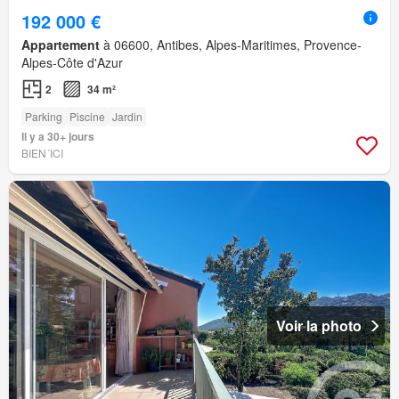
192 000 €
Appartement
à 06600, Antibes, Alpes-Maritimes, Provence-
Alpes-Côte d'Azur
2
34 m²
Parking
Piscine
Jardin
Il y a 30+ jours
BIEN´ICI
Voir la photo