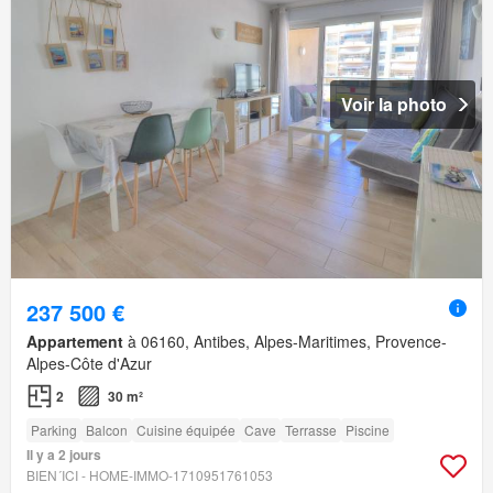
Voir la photo
237 500 €
Appartement
à 06160, Antibes, Alpes-Maritimes, Provence-
Alpes-Côte d'Azur
2
30 m²
Parking
Balcon
Cuisine équipée
Cave
Terrasse
Piscine
Il y a 2 jours
BIEN´ICI - HOME-IMMO-1710951761053