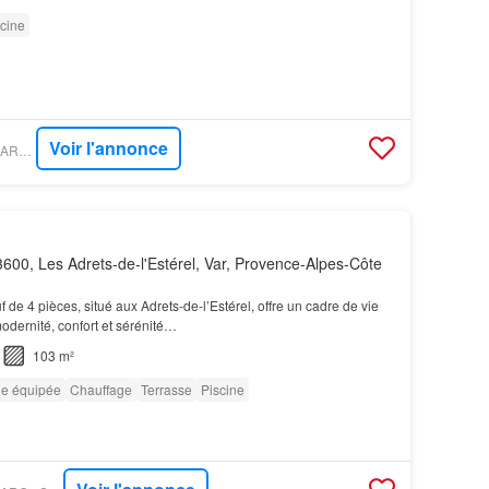
cine
Voir l'annonce
PROPRIÉTÉS LE FIGARO - EXTENDER
600, Les Adrets-de-l'Estérel, Var, Provence-Alpes-Côte
 de 4 pièces, situé aux Adrets-de-l’Estérel, offre un cadre de vie
modernité, confort et sérénité…
103 m²
ne équipée
Chauffage
Terrasse
Piscine