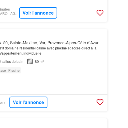
minutes
Voir l'annonce
PROPRIÉTÉS LE FIGARO - AGENCE DU CAP LES ISSAMBRES
120, Sainte-Maxime, Var, Provence-Alpes-Côte d'Azur
etit domaine résidentiel calme avec
piscine
et accès direct à la
a/
appartement
individuelle.
2
salles de bain
80 m²
asse
Piscine
Voir l'annonce
PROPRIÉTÉS LE FIGARO - EURL BIRD