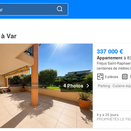
 à Var
337 000 €
Appartement
à 83
Fréjus Saint-Raphael 
centaines de mètres 
Un
appartement
rare
3
pièces
4 Photos
Parking
Cuisine éq
Il y a 25 jours