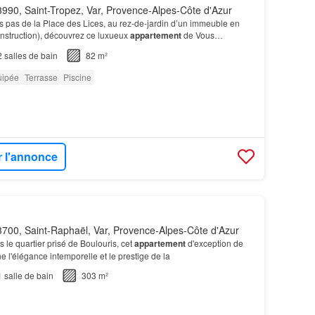
990, Saint-Tropez, Var, Provence-Alpes-Côte d'Azur
 pas de la Place des Lices, au rez-de-jardin d’un immeuble en
nstruction), découvrez ce luxueux
appartement
de Vous
ent d’une
piscine
commune et d’un stationnement pr…
2
salles de bain
82 m²
uipée
Terrasse
Piscine
r l'annonce
700, Saint-Raphaël, Var, Provence-Alpes-Côte d'Azur
 le quartier prisé de Boulouris, cet
appartement
d'exception de
e l'élégance intemporelle et le prestige de la
1
salle de bain
303 m²