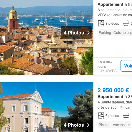
Appartement
à 83
À seulement quelques
VEFA (en cours de co
bénéficierez égalem
3
pièces
4 Photos
Parking
Cuisine éq
Il y a 30+
Voi
jours
LUXURYESTATE
2 950 000 €
Appartement
à 83
A Saint-Raphaël, dans
près de 300 m² incarn
6
pièces
4 Photos
Piscine
Ascenseur