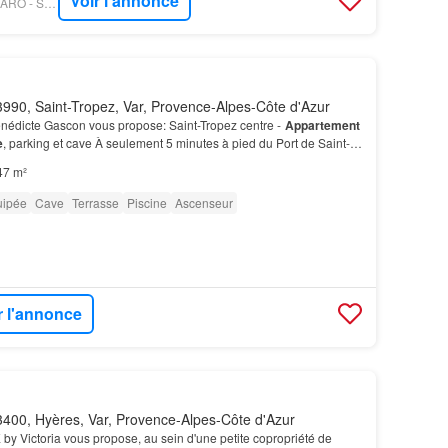
Voir l'annonce
PROPRIÉTÉS LE FIGARO - SOLARI PROPERTIES
990, Saint-Tropez, Var, Provence-Alpes-Côte d'Azur
énédicte Gascon vous propose: Saint-Tropez centre -
Appartement
e
, parking et cave À seulement 5 minutes à pied du Port de Saint-
e des Lices, découvrez cet appartem…
47 m²
uipée
Cave
Terrasse
Piscine
Ascenseur
r l'annonce
400, Hyères, Var, Provence-Alpes-Côte d'Azur
Victoria vous propose, au sein d'une petite copropriété de