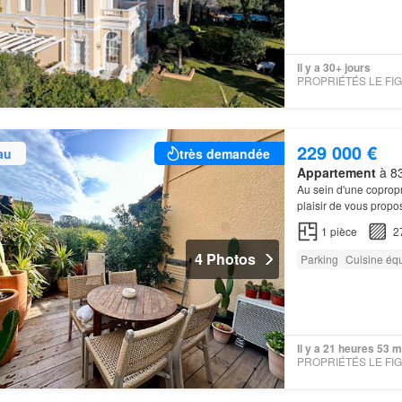
Il y a 30+ jours
229 000 €
au
très demandée
Appartement
à 83
Au sein d'une copropr
plaisir de vous propo
1
pièce
2
4 Photos
Parking
Cuisine éq
Il y a 21 heures 53 