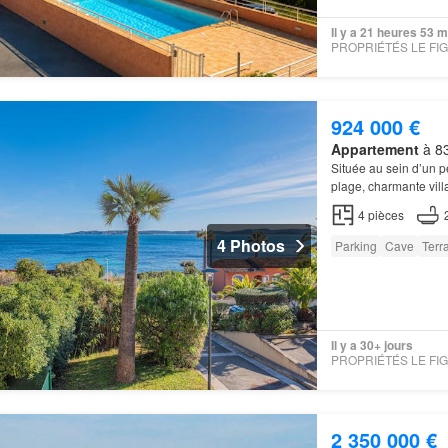
Il y a 21 heures 53 
924 000 €
Appartement
à 83
Située au sein d’un p
plage, charmante vill
4
pièces
4 Photos
Parking
Cave
Terr
Il y a 30+ jours
2 350 000 €