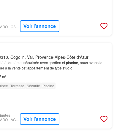
Voir l'annonce
PROPRIÉTÉS LE FIGARO - CANAT & WARTON - SAINT-RAPHAËL
310, Cogolin, Var, Provence-Alpes-Côte d'Azur
iété fermée et sécurisée avec gardien et
piscine
, nous avons le
ser à la vente cet
appartement
de type studio
7 m²
uipée
Terrasse
Sécurité
Piscine
minutes
Voir l'annonce
PROPRIÉTÉS LE FIGARO - AGENCE GUILLEC IMMOBILIER