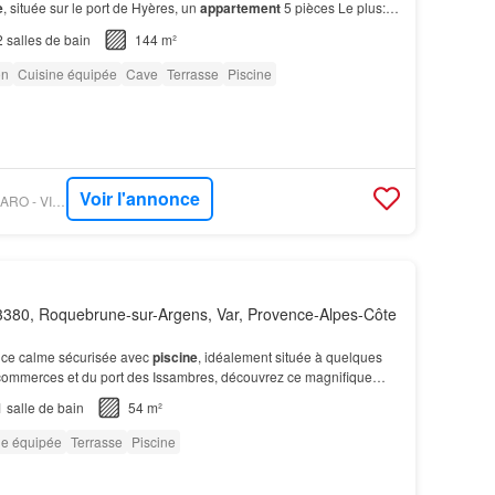
e
, située sur le port de Hyères, un
appartement
5 pièces Le plus:
ible gainable, une buanderie indépendant…
2
salles de bain
144 m²
on
Cuisine équipée
Cave
Terrasse
Piscine
Voir l'annonce
PROPRIÉTÉS LE FIGARO - VICTORIA IMMOBILIER
380, Roquebrune-sur-Argens, Var, Provence-Alpes-Côte
nce calme sécurisée avec
piscine
, idéalement située à quelques
commerces et du port des Issambres, découvrez ce magnifique
 et collines de 54 m² entièrement rénové, o…
1
salle de bain
54 m²
ne équipée
Terrasse
Piscine