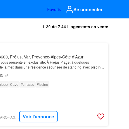
Se connecter
Favoris
1-30
de 7 441 logements en vente
600, Fréjus, Var, Provence-Alpes-Côte d'Azur
vous présente en exclusivité: À Fréjus Plage, à quelques
de la mer, dans une résidence sécurisée de standing avec
piscine
 sur le secteur, alliant confort, calme, be…
53 m²
uipée
Cave
Terrasse
Piscine
Voir l'annonce
PROPRIÉTÉS LE FIGARO - AGENCE AGI - SAINT RAPHAEL