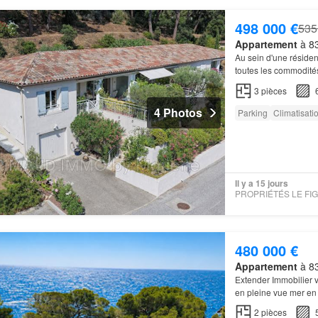
498 000 €
535
Appartement
à 83
Au sein d'une réside
toutes les commodité
3
pièces
4 Photos
Parking
Climatisati
Il y a 15 jours
480 000 €
Appartement
à 83
Extender Immobilier 
en pleine vue mer en
résidence entièremen
2
pièces