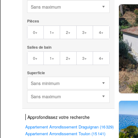
Sans maximum
Pièces
0+
1+
2+
3+
4+
Salles de bain
0+
1+
2+
3+
4+
Superficie
Sans minimum
Sans maximum
Approfondissez votre recherche
Appartement Arrondissement Draguignan (16 329)
Appartement Arrondissement Toulon (15 141)