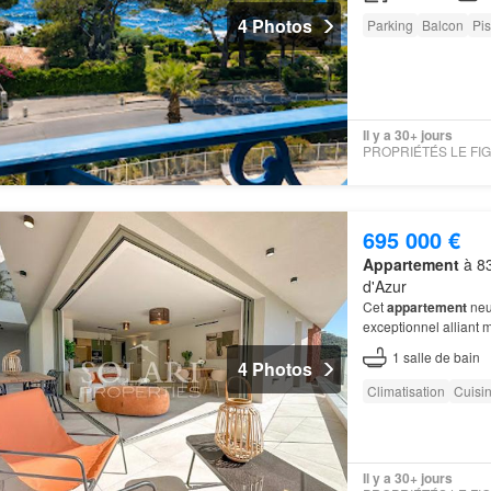
4 Photos
Parking
Balcon
Pis
Il y a 30+ jours
695 000 €
Appartement
à 83
d'Azur
Cet
appartement
neuf
exceptionnel alliant 
1
salle de bain
4 Photos
Climatisation
Cuisi
Il y a 30+ jours