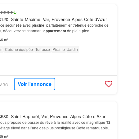
 000 €
120, Sainte-Maxime, Var, Provence-Alpes-Côte d'Azur
nce sécurisée avec
piscine
, parfaitement entretenue et proche de
s, découvrez ce charmant
appartement
de plain-pied
66 m²
on
Cuisine équipée
Terrasse
Piscine
Jardin
Voir l'annonce
PROPRIÉTÉS LE FIGARO - GRIMAUD IMMO
530, Saint-Raphaël, Var, Provence-Alpes-Côte d'Azur
vous propose de passer du rêve à la réalité avec ce magnifique
T2
 étage élevé dans l'une des plus prestigieuse Cette remarquable
t rénovée en 2013 face à la mer pro…
59 m²