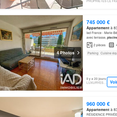
745 000 €
Appartement
à 83
Iad France - Marie-B
avec terrasse,
piscin
Tropez et de la plac
2
pièces
4 Photos
Parking
Cuisine éq
Il y a 20 jours
Voi
LUXURYESTATE
960 000 €
Appartement
à 83
RÉSIDENCE PRIVÉE by 