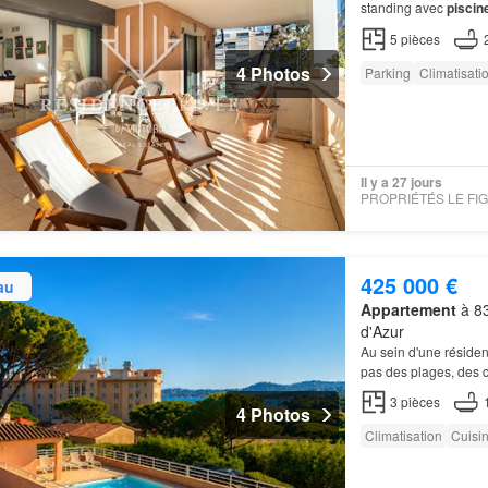
standing avec
piscin
Climatisation revers
5
pièces
4 Photos
Parking
Climatisati
Il y a 27 jours
425 000 €
au
Appartement
à 83
d'Azur
Au sein d'une réside
pas des plages, des 
appartement
vue mer
3
pièces
4 Photos
Climatisation
Cuisi