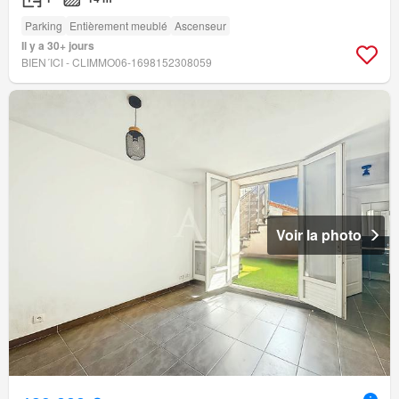
Parking
Entièrement meublé
Ascenseur
Il y a 30+ jours
BIEN´ICI - CLIMMO06-1698152308059
Voir la photo