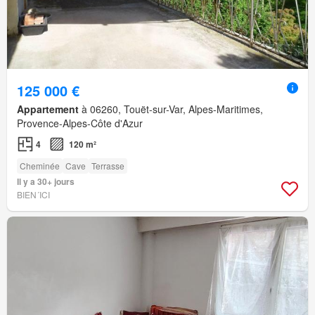
125 000 €
Appartement
à 06260, Touët-sur-Var, Alpes-Maritimes,
Provence-Alpes-Côte d'Azur
4
120 m²
Cheminée
Cave
Terrasse
Il y a 30+ jours
BIEN´ICI