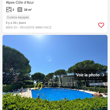
Alpes-Côte d'Azur
2
28 m²
Cuisine équipée
Il y a 30+ jours
BIEN´ICI - REUSSITE-IMMO-NICE
Voir la photo