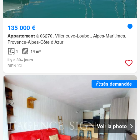
135 000 €
Appartement
à 06270, Villeneuve-Loubet, Alpes-Maritimes,
Provence-Alpes-Côte d'Azur
1
14 m²
Il y a 30+ jours
BIEN´ICI
très demandée
Voir la photo