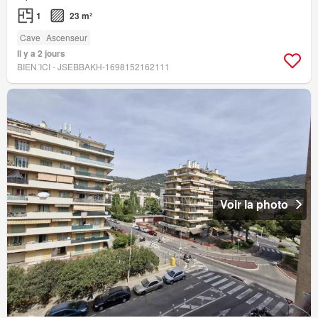
1
23 m²
Cave
Ascenseur
Il y a 2 jours
BIEN´ICI - JSEBBAKH-1698152162111
Voir la photo