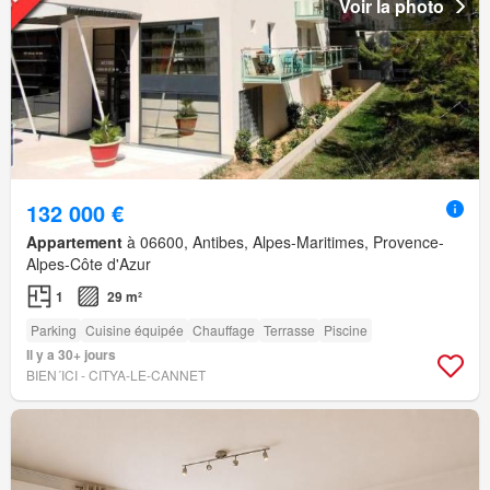
Voir la photo
132 000 €
Appartement
à 06600, Antibes, Alpes-Maritimes, Provence-
Alpes-Côte d'Azur
1
29 m²
Parking
Cuisine équipée
Chauffage
Terrasse
Piscine
Il y a 30+ jours
BIEN´ICI - CITYA-LE-CANNET