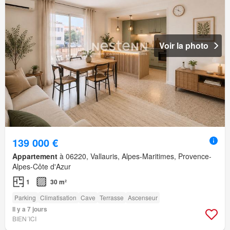
Voir la photo
139 000 €
Appartement
à 06220, Vallauris, Alpes-Maritimes, Provence-
Alpes-Côte d'Azur
1
30 m²
Parking
Climatisation
Cave
Terrasse
Ascenseur
Il y a 7 jours
BIEN´ICI