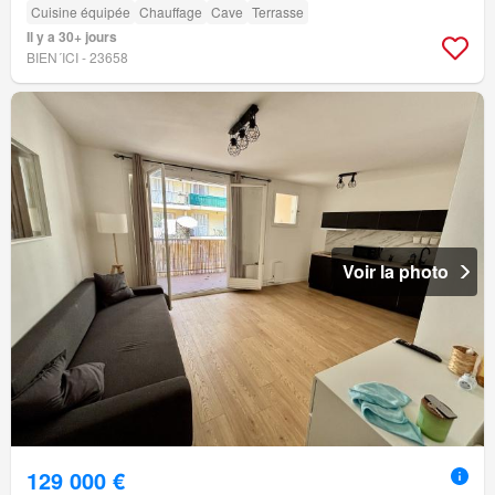
Cuisine équipée
Chauffage
Cave
Terrasse
Il y a 30+ jours
BIEN´ICI - 23658
Voir la photo
129 000 €