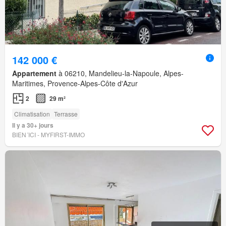
142 000 €
Appartement
à 06210, Mandelieu-la-Napoule, Alpes-
Maritimes, Provence-Alpes-Côte d'Azur
2
29 m²
Climatisation
Terrasse
Il y a 30+ jours
BIEN´ICI - MYFIRST-IMMO