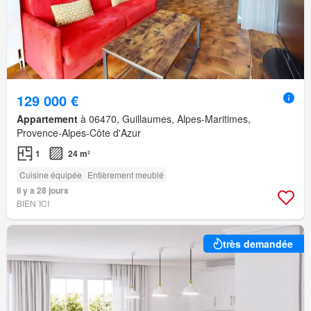
129 000 €
Appartement
à 06470, Guillaumes, Alpes-Maritimes,
Provence-Alpes-Côte d'Azur
1
24 m²
Cuisine équipée
Entièrement meublé
Il y a 28 jours
BIEN´ICI
très demandée