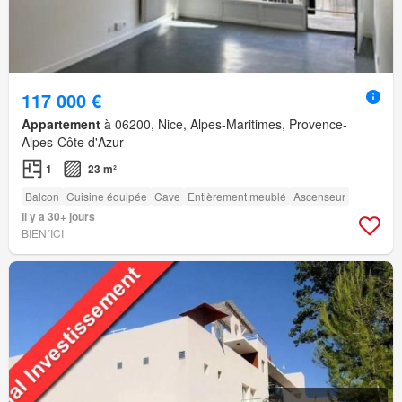
117 000 €
Appartement
à 06200, Nice, Alpes-Maritimes, Provence-
Alpes-Côte d'Azur
1
23 m²
Balcon
Cuisine équipée
Cave
Entièrement meublé
Ascenseur
Il y a 30+ jours
BIEN´ICI