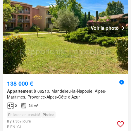
Voir la photo
138 000 €
Appartement
à 06210, Mandelieu-la-Napoule, Alpes-
Maritimes, Provence-Alpes-Côte d'Azur
2
34 m²
Entièrement meublé
Piscine
Il y a 30+ jours
BIEN´ICI