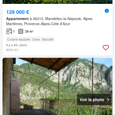
129 000 €
Appartement
à 06210, Mandelieu-la-Napoule, Alpes-
Maritimes, Provence-Alpes-Côte d'Azur
1
29 m²
Cuisine équipée
Cave
Sécurité
Il y a 30+ jours
BIEN´ICI
Voir la photo