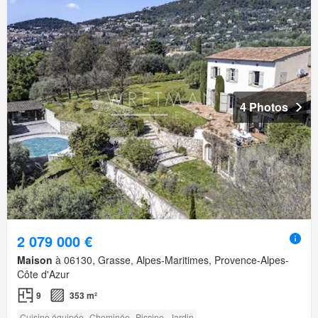
4 Photos
2 079 000 €
Maison
à 06130, Grasse, Alpes-Maritimes, Provence-Alpes-
Côte d'Azur
9
353 m²
Cuisine équipée
Cheminée
Piscine
Jardin