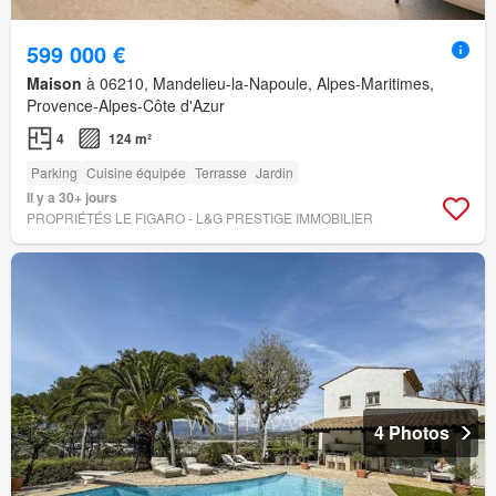
599 000 €
Maison
à 06210, Mandelieu-la-Napoule, Alpes-Maritimes,
Provence-Alpes-Côte d'Azur
4
124 m²
Parking
Cuisine équipée
Terrasse
Jardin
Il y a 30+ jours
PROPRIÉTÉS LE FIGARO - L&G PRESTIGE IMMOBILIER
4 Photos