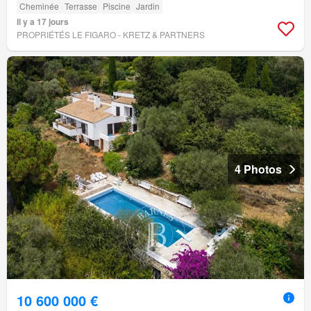
Cheminée
Terrasse
Piscine
Jardin
Il y a 17 jours
PROPRIÉTÉS LE FIGARO - KRETZ & PARTNERS
4 Photos
10 600 000 €