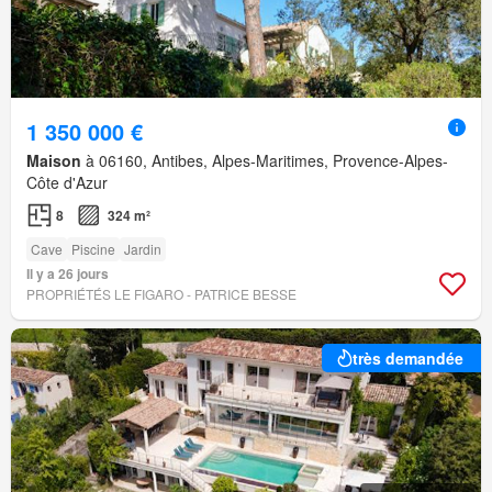
1 350 000 €
Maison
à 06160, Antibes, Alpes-Maritimes, Provence-Alpes-
Côte d'Azur
8
324 m²
Cave
Piscine
Jardin
Il y a 26 jours
PROPRIÉTÉS LE FIGARO - PATRICE BESSE
très demandée