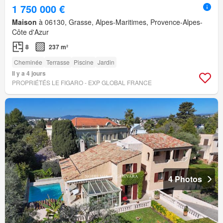
1 750 000 €
Maison
à 06130, Grasse, Alpes-Maritimes, Provence-Alpes-
Côte d'Azur
8
237 m²
Cheminée
Terrasse
Piscine
Jardin
Il y a 4 jours
PROPRIÉTÉS LE FIGARO - EXP GLOBAL FRANCE
4 Photos