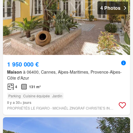
4 Photos
1 950 000 €
Maison
à 06400, Cannes, Alpes-Maritimes, Provence-Alpes-
Côte d'Azur
4
131 m²
Parking
Cuisine équipée
Jardin
Il y a 30+ jours
PROPRIÉTÉS LE FIGARO - MICHAËL ZINGRAF CHRISTIE'S INTERNATIONAL REAL ESTATE CROISETTE