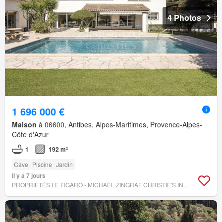
4 Photos
1 696 000 €
Maison
à 06600, Antibes, Alpes-Maritimes, Provence-Alpes-
Côte d'Azur
1
192 m²
Cave
Piscine
Jardin
Il y a 7 jours
PROPRIÉTÉS LE FIGARO - MICHAËL ZINGRAF CHRISTIE'S INTERNATIONAL REAL ESTATE CROISETTE