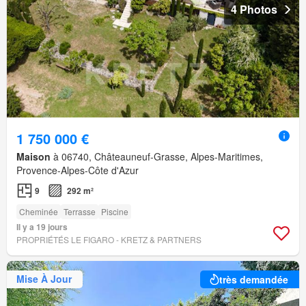
4 Photos
1 750 000 €
Maison
à 06740, Châteauneuf-Grasse, Alpes-Maritimes,
Provence-Alpes-Côte d'Azur
9
292 m²
Cheminée
Terrasse
Piscine
Il y a 19 jours
PROPRIÉTÉS LE FIGARO - KRETZ & PARTNERS
Mise À Jour
très demandée