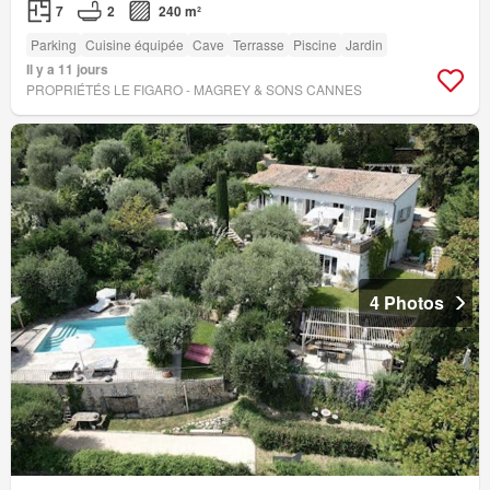
7
2
240 m²
Parking
Cuisine équipée
Cave
Terrasse
Piscine
Jardin
Il y a 11 jours
PROPRIÉTÉS LE FIGARO - MAGREY & SONS CANNES
4 Photos