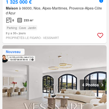
1 325 000 €
Maison
à 06000, Nice, Alpes-Maritimes, Provence-Alpes-Côte
d'Azur
6
233 m²
Parking
Cave
Jardin
Il y a 30+ jours
PROPRIÉTÉS LE FIGARO - VESSNART
Nouveau
4 Photos