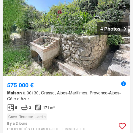
4 Photos
575 000 €
Maison
à 06130, Grasse, Alpes-Maritimes, Provence-Alpes-
Côte d'Azur
5
3
171 m²
Cave
Terrasse
Jardin
Il y a 2 jours
PROPRIÉTÉS LE FIGARO - OTLET IMMOBILIER