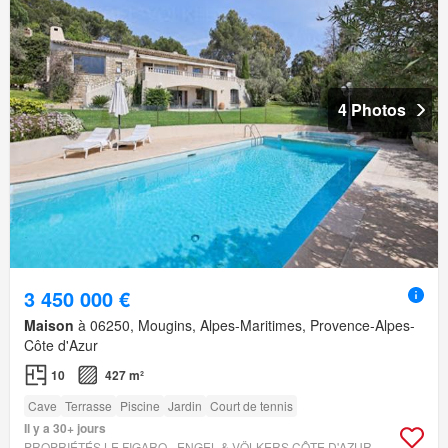
4 Photos
3 450 000 €
Maison
à 06250, Mougins, Alpes-Maritimes, Provence-Alpes-
Côte d'Azur
10
427 m²
Cave
Terrasse
Piscine
Jardin
Court de tennis
Il y a 30+ jours
PROPRIÉTÉS LE FIGARO - ENGEL & VÖLKERS CÔTE D'AZUR