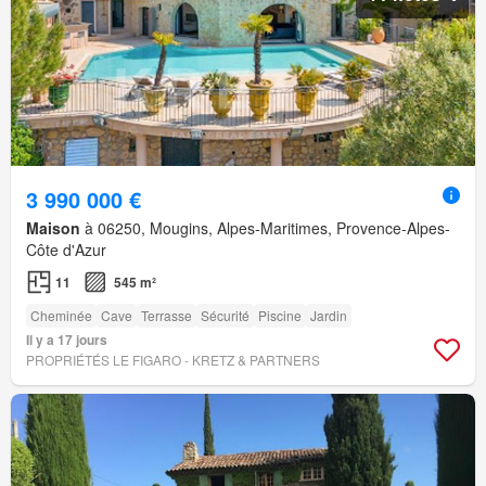
3 990 000 €
Maison
à 06250, Mougins, Alpes-Maritimes, Provence-Alpes-
Côte d'Azur
11
545 m²
Cheminée
Cave
Terrasse
Sécurité
Piscine
Jardin
Il y a 17 jours
PROPRIÉTÉS LE FIGARO - KRETZ & PARTNERS