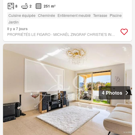
8
2
251 m²
Cuisine équipée
Cheminée
Entièrement meublé
Terrasse
Piscine
Jardin
Il y a 7 jours
PROPRIÉTÉS LE FIGARO - MICHAËL ZINGRAF CHRISTIE'S INTERNATIONAL REAL ESTATE ESTÉREL
4 Photos