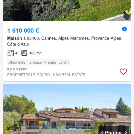
1 610 000 €
Maison
à 06400, Cannes, Alpes-Maritimes, Provence-Alpes-
Côte d'Azur
4
180 m²
Cheminée
Terrasse
Piscine
Jardin
Il y a 9 jours
PROPRIÉTÉS LE FIGARO - N&G REAL ESTATE
4 Photos