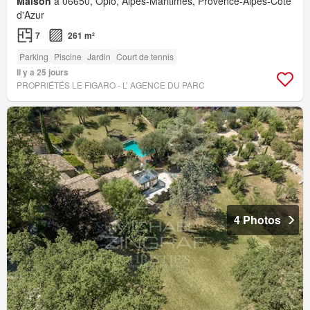
Maison
à 06650, Opio, Alpes-Maritimes, Provence-Alpes-Côte
d'Azur
7
261 m²
Parking
Piscine
Jardin
Court de tennis
Il y a 25 jours
PROPRIÉTÉS LE FIGARO - L’ AGENCE DU PARC
4 Photos