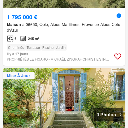
1 795 000 €
Maison
à 06650, Opio, Alpes-Maritimes, Provence-Alpes-Côte
d'Azur
6
245 m²
Cheminée
Terrasse
Piscine
Jardin
Il y a 17 jours
PROPRIÉTÉS LE FIGARO - MICHAËL ZINGRAF CHRISTIE'S INTERNATIONAL REAL ESTATES OPIO
Mise À Jour
4 Photos