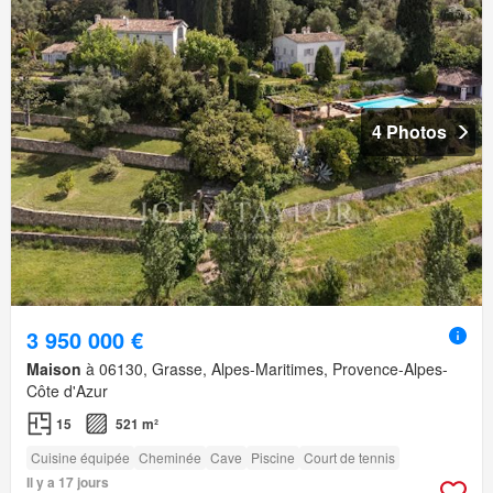
4 Photos
3 950 000 €
Maison
à 06130, Grasse, Alpes-Maritimes, Provence-Alpes-
Côte d'Azur
15
521 m²
Cuisine équipée
Cheminée
Cave
Piscine
Court de tennis
Il y a 17 jours