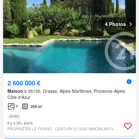
4 Photos
2 600 000 €
Maison
à 06130, Grasse, Alpes-Maritimes, Provence-Alpes-
Côte d'Azur
7
209 m²
Jardin
Il y a 30+ jours
PROPRIÉTÉS LE FIGARO - CENTURY 21 VISA IMMOBILIER VALBONNE