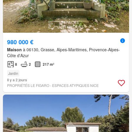
980 000 €
Maison
à 06130, Grasse, Alpes-Maritimes, Provence-Alpes-
Côte d'Azur
8
2
217 m²
Jardin
Il y a 2 jours
PROPRIÉTÉS LE FIGARO - ESPACES ATYPIQUES NICE