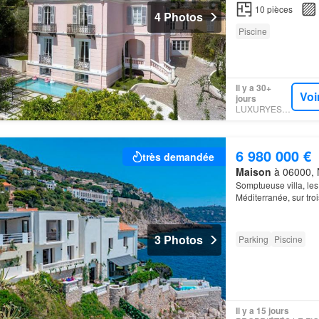
10
pièces
4 Photos
Piscine
Il y a 30+
Voi
jours
LUXURYESTATE
6 980 000 €
très demandée
Maison
à 06000, N
Somptueuse villa, les
Méditerranée, sur tro
3 Photos
Parking
Piscine
Il y a 15 jours