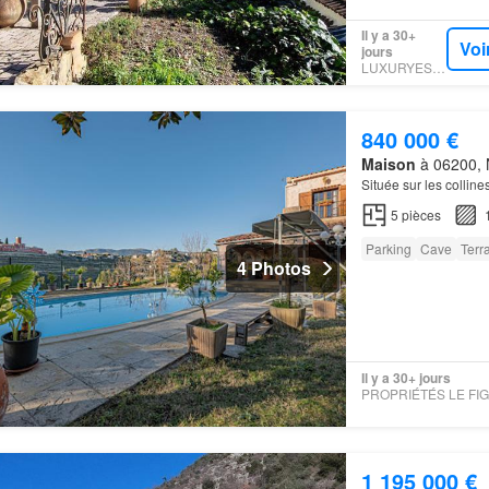
Il y a 30+
Voi
jours
LUXURYESTATE
840 000 €
Maison
à 06200, N
Située sur les collin
5
pièces
Parking
Cave
Terr
4 Photos
Il y a 30+ jours
1 195 000 €