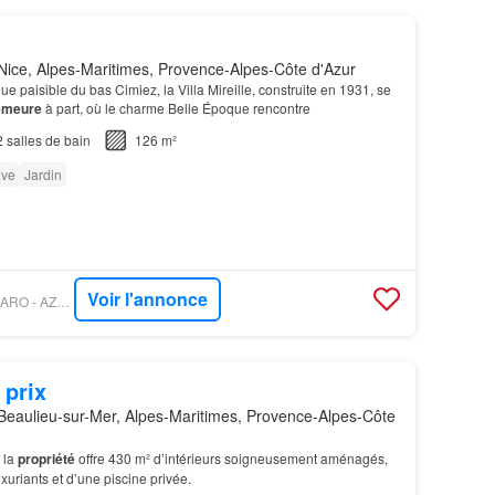
ice, Alpes-Maritimes, Provence-Alpes-Côte d'Azur
e paisible du bas Cimiez, la Villa Mireille, construite en 1931, se
emeure
à part, où le charme Belle Époque rencontre
2
salles de bain
126 m²
ve
Jardin
Voir l'annonce
PROPRIÉTÉS LE FIGARO - AZUR LUXE PROPERTIES
 prix
Beaulieu-sur-Mer, Alpes-Maritimes, Provence-Alpes-Côte
 la
propriété
offre 430 m² d’intérieurs soigneusement aménagés,
xuriants et d’une piscine privée.