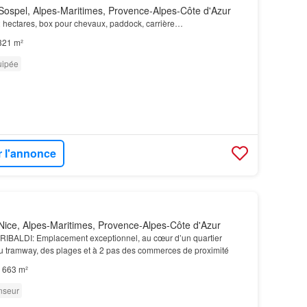
ospel, Alpes-Maritimes, Provence-Alpes-Côte d'Azur
 hectares, box pour chevaux, paddock, carrière…
321 m²
uipée
r l'annonce
ice, Alpes-Maritimes, Provence-Alpes-Côte d'Azur
IBALDI: Emplacement exceptionnel, au cœur d’un quartier
 tramway, des plages et à 2 pas des commerces de proximité
663 m²
nseur