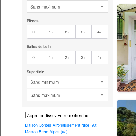
Sans maximum
Pièces
0+
1+
2+
3+
4+
Salles de bain
0+
1+
2+
3+
4+
Superficie
Sans minimum
Sans maximum
Approfondissez votre recherche
Maison Contes Arrondissement Nice (90)
Maison Berre Alpes (62)