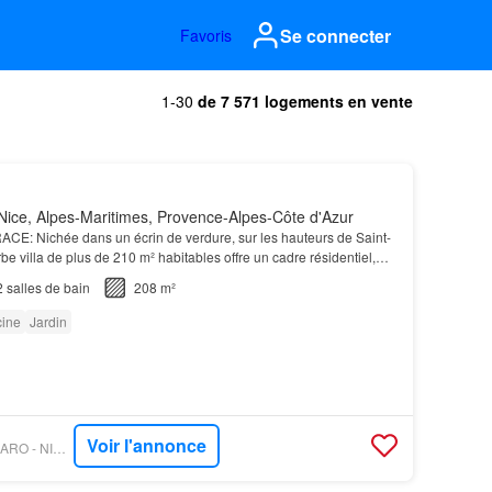
Se connecter
Favoris
1-30
de 7 571 logements en vente
ice, Alpes-Maritimes, Provence-Alpes-Côte d'Azur
E: Nichée dans un écrin de verdure, sur les hauteurs de Saint-
be villa de plus de 210 m² habitables offre un cadre résidentiel,
errain paysager avec piscine, de va…
2
salles de bain
208 m²
cine
Jardin
Voir l'annonce
PROPRIÉTÉS LE FIGARO - NICE PROPERTIES PROMENADE