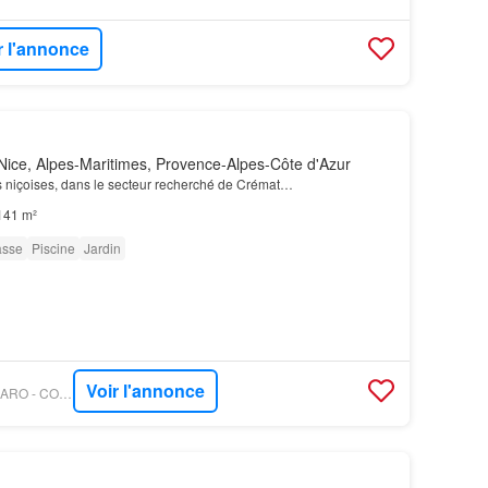
r l'annonce
ice, Alpes-Maritimes, Provence-Alpes-Côte d'Azur
es niçoises, dans le secteur recherché de Crémat…
141 m²
asse
Piscine
Jardin
Voir l'annonce
PROPRIÉTÉS LE FIGARO - CONCEPT PATRIMOINE IMMOBILIER