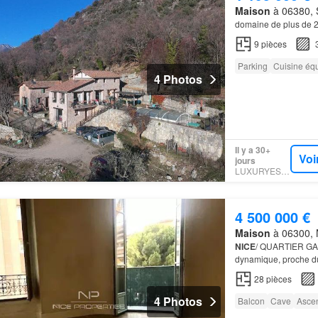
Maison
à 06380, S
domaine de plus de 2
9
pièces
Parking
Cuisine éq
4 Photos
Il y a 30+
Voi
jours
LUXURYESTATE
4 500 000 €
Maison
à 06300, N
NICE
/ QUARTIER GAR
dynamique, proche du
28
pièces
4 Photos
Balcon
Cave
Asce