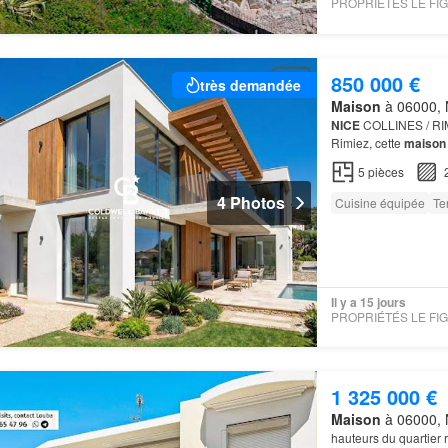
850 000 €
très demandée
Maison
à 06000, N
NICE
COLLINES / RIM
Rimiez, cette
maison
5
pièces
4 Photos
Cuisine équipée
Te
Il y a 15 jours
1 325 000 €
Maison
à 06000, N
hauteurs du quartier 