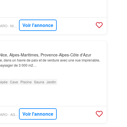
Voir l'annonce
PROPRIÉTÉS LE FIGARO - NICE PROPERTIES PROMENADE
ice, Alpes-Maritimes, Provence-Alpes-Côte d'Azur
e, dans un havre de paix et de verdure avec une vue imprenable,
 paysager de 3 000 m2…
uipée
Cave
Piscine
Sauna
Jardin
Voir l'annonce
PROPRIÉTÉS LE FIGARO - AGENCE MERCURE CÔTE-D’AZUR