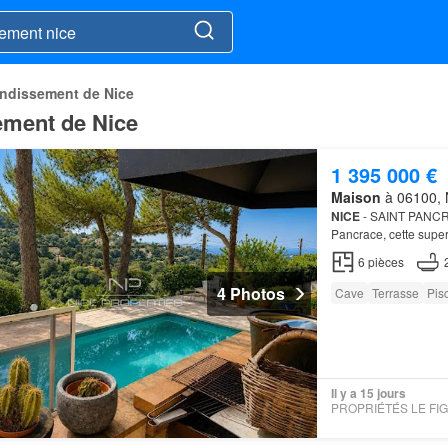
ndissement de Nice
ement de Nice
1 395 000 €
Maison
à 06100, N
NICE
- SAINT PANCRAC
Pancrace, cette super
elle bénéficie d'un t
6
pièces
4 Photos
Cave
Terrasse
Pis
Il y a 15 jours