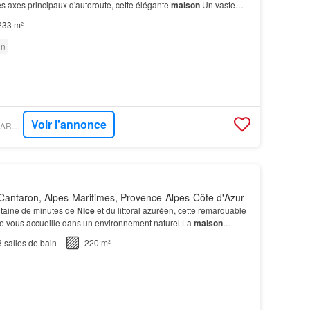
s axes principaux d'autoroute, cette élégante
maison
Un vaste
lus de 160 m² vient compléter la prop…
233 m²
in
Voir l'annonce
PROPRIÉTÉS LE FIGARO - VESSNART
Cantaron, Alpes-Maritimes, Provence-Alpes-Côte d'Azur
taine de minutes de
Nice
et du littoral azuréen, cette remarquable
e vous accueille dans un environnement naturel La
maison
aces de vie permettant d'accueillir fam…
3
salles de bain
220 m²