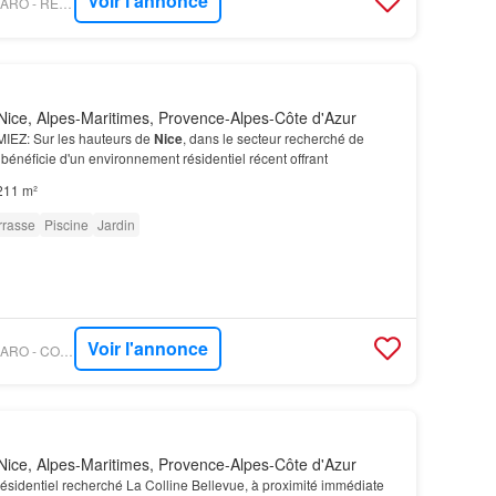
Voir l'annonce
PROPRIÉTÉS LE FIGARO - REPORTAGE PROPERTIES
ice, Alpes-Maritimes, Provence-Alpes-Côte d'Azur
IEZ: Sur les hauteurs de
Nice
, dans le secteur recherché de
bénéficie d'un environnement résidentiel récent offrant
211 m²
rrasse
Piscine
Jardin
Voir l'annonce
PROPRIÉTÉS LE FIGARO - COLDWELL BANKER STANDING REALTY
ice, Alpes-Maritimes, Provence-Alpes-Côte d'Azur
résidentiel recherché La Colline Bellevue, à proximité immédiate