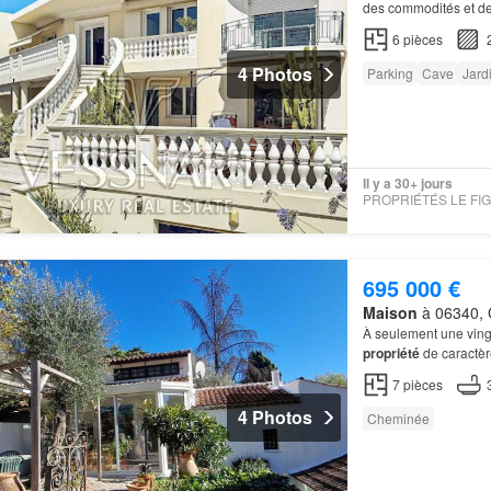
des commodités et de
sous-sol/garage de p
6
pièces
4 Photos
Parking
Cave
Jard
Il y a 30+ jours
695 000 €
Maison
à 06340, 
À seulement une ving
propriété
de caractèr
propose plusieurs esp
7
pièces
4 Photos
Cheminée