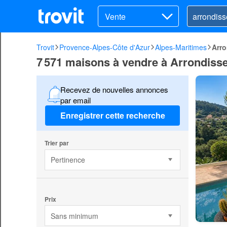
Vente
Trovit
Provence-Alpes-Côte d'Azur
Alpes-Maritimes
Arro
7 571 maisons à vendre à Arrondiss
Recevez de nouvelles annonces
par email
Enregistrer cette recherche
Trier par
Pertinence
Prix
Sans minimum