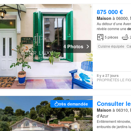
875 000 €
Maison
à 06000, N
Au détour d’une Avenu
révèle comme une
d
5
pièces
4 Photos
Cuisine équipée
Ca
Il y a 27 jours
Consulter le
très demandée
Maison
à 06310, 
d'Azur
Entièrement rénovée,
entourés de jardins lu