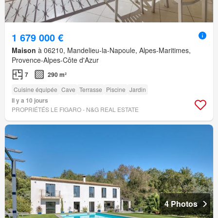
1 679 000 €
Maison
à 06210, Mandelieu-la-Napoule, Alpes-Maritimes,
Provence-Alpes-Côte d'Azur
7
290 m²
Cuisine équipée
Cave
Terrasse
Piscine
Jardin
Il y a 10 jours
PROPRIÉTÉS LE FIGARO - N&G REAL ESTATE
4 Photos