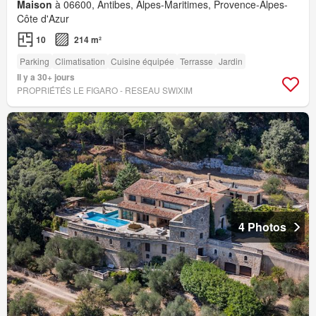
Maison
à 06600, Antibes, Alpes-Maritimes, Provence-Alpes-
Côte d'Azur
10
214 m²
Parking
Climatisation
Cuisine équipée
Terrasse
Jardin
Il y a 30+ jours
PROPRIÉTÉS LE FIGARO - RESEAU SWIXIM
4 Photos