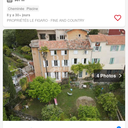
Cheminée
Piscine
Il y a 30+ jours
PROPRIÉTÉS LE FIGARO - FINE AND COUNTRY
4 Photos