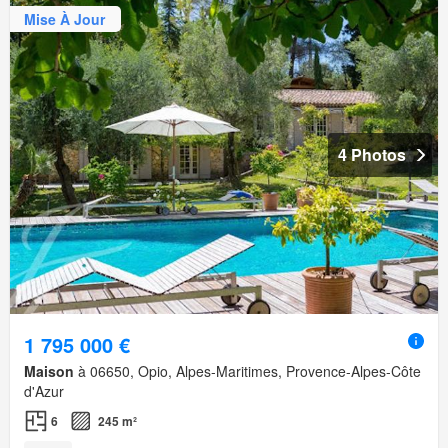
Mise À Jour
4 Photos
1 795 000 €
Maison
à 06650, Opio, Alpes-Maritimes, Provence-Alpes-Côte
d'Azur
6
245 m²