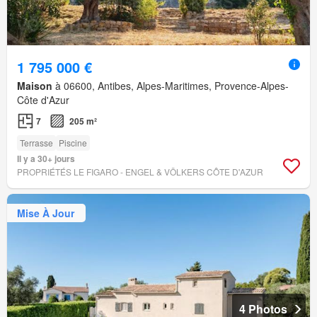
1 795 000 €
Maison
à 06600, Antibes, Alpes-Maritimes, Provence-Alpes-
Côte d'Azur
7
205 m²
Terrasse
Piscine
Il y a 30+ jours
PROPRIÉTÉS LE FIGARO - ENGEL & VÖLKERS CÔTE D'AZUR
Mise À Jour
4 Photos