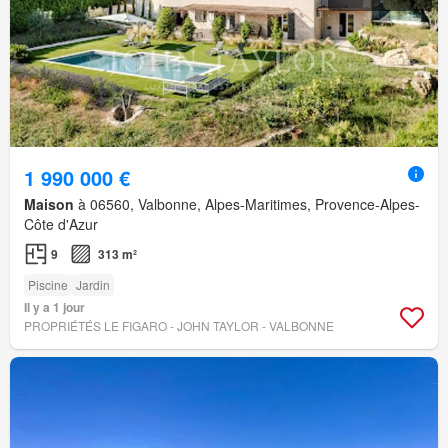
1 990 000 €
Maison
à 06560, Valbonne, Alpes-Maritimes, Provence-Alpes-
Côte d'Azur
9
313 m²
Piscine
Jardin
Il y a 1 jour
PROPRIÉTÉS LE FIGARO - JOHN TAYLOR - VALBONNE