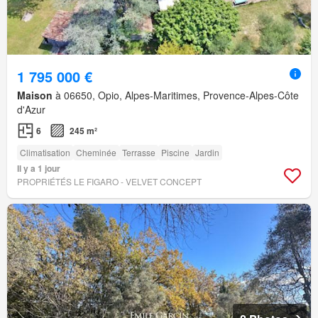
1 795 000 €
Maison
à 06650, Opio, Alpes-Maritimes, Provence-Alpes-Côte
d'Azur
6
245 m²
Climatisation
Cheminée
Terrasse
Piscine
Jardin
Il y a 1 jour
PROPRIÉTÉS LE FIGARO - VELVET CONCEPT