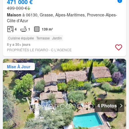
471 000 €
499 000 €
Maison
à 06130, Grasse, Alpes-Maritimes, Provence-Alpes-
Côte d'Azur
4
1
139 m²
Cuisine équipée
Terrasse
Jardin
Il y a 30+ jours
PROPRIÉTÉS LE FIGARO - C L'AGENCE
Mise À Jour
4 Photos