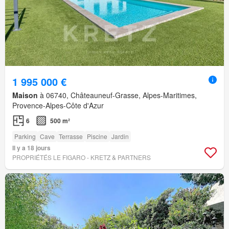
1 995 000 €
Maison
à 06740, Châteauneuf-Grasse, Alpes-Maritimes,
Provence-Alpes-Côte d'Azur
6
500 m²
Parking
Cave
Terrasse
Piscine
Jardin
Il y a 18 jours
PROPRIÉTÉS LE FIGARO - KRETZ & PARTNERS