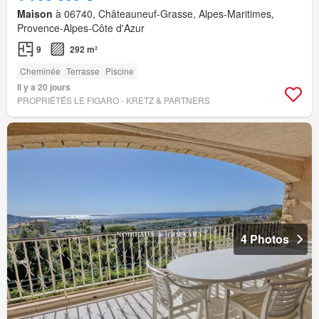
Maison
à 06740, Châteauneuf-Grasse, Alpes-Maritimes,
Provence-Alpes-Côte d'Azur
9
292 m²
Cheminée
Terrasse
Piscine
Il y a 20 jours
PROPRIÉTÉS LE FIGARO - KRETZ & PARTNERS
4 Photos