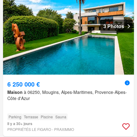
3 Photos
6 250 000 €
Maison
à 06250, Mougins, Alpes-Maritimes, Provence-Alpes-
Côte d'Azur
Parking
Terrasse
Piscine
Sauna
Il y a 30+ jours
PROPRIÉTÉS LE FIGARO - PRAXIMMO