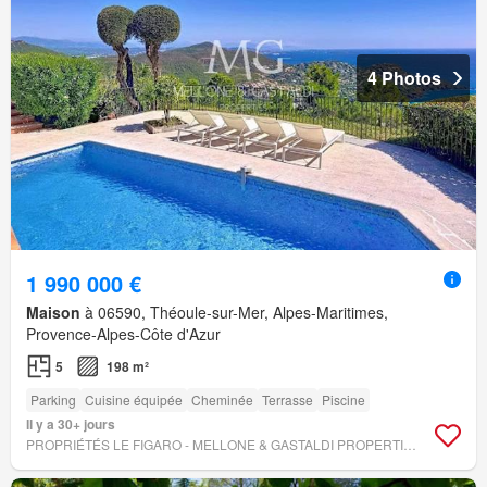
4 Photos
1 990 000 €
Maison
à 06590, Théoule-sur-Mer, Alpes-Maritimes,
Provence-Alpes-Côte d'Azur
5
198 m²
Parking
Cuisine équipée
Cheminée
Terrasse
Piscine
Il y a 30+ jours
PROPRIÉTÉS LE FIGARO - MELLONE & GASTALDI PROPERTIES