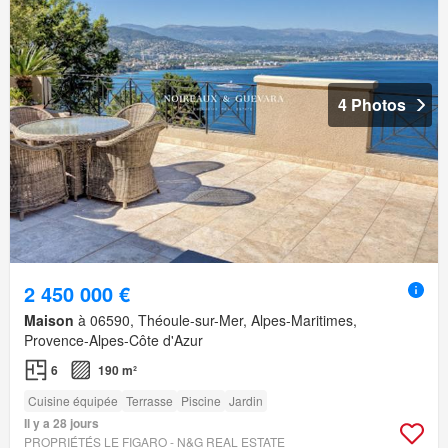
4 Photos
2 450 000 €
Maison
à 06590, Théoule-sur-Mer, Alpes-Maritimes,
Provence-Alpes-Côte d'Azur
6
190 m²
Cuisine équipée
Terrasse
Piscine
Jardin
Il y a 28 jours
PROPRIÉTÉS LE FIGARO - N&G REAL ESTATE