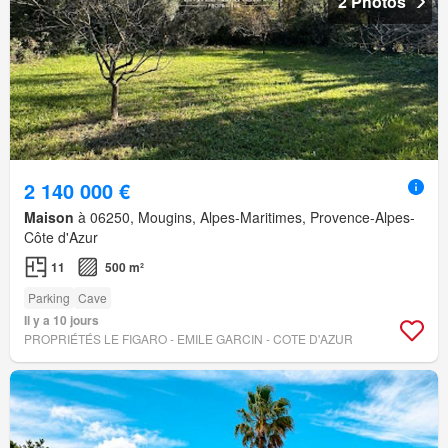
2 Photos
2 140 000 €
Maison
à 06250, Mougins, Alpes-Maritimes, Provence-Alpes-
Côte d'Azur
11
500 m²
Parking
Cave
Il y a 10 jours
PROPRIÉTÉS LE FIGARO - EMILE GARCIN - COTE D'AZUR