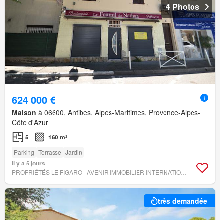
4 Photos
624 000 €
Maison
à 06600, Antibes, Alpes-Maritimes, Provence-Alpes-
Côte d'Azur
5
160 m²
Parking
Terrasse
Jardin
Il y a 5 jours
PROPRIÉTÉS LE FIGARO - AVENIR IMMOBILIER INTERNATIONAL
très demandée