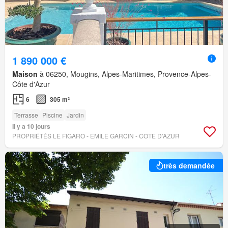
1 890 000 €
Maison
à 06250, Mougins, Alpes-Maritimes, Provence-Alpes-
Côte d'Azur
6
305 m²
Terrasse
Piscine
Jardin
Il y a 10 jours
PROPRIÉTÉS LE FIGARO - EMILE GARCIN - COTE D'AZUR
très demandée