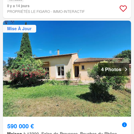
Il y a 14 jours
PROPRIÉTÉS LE FIGARO - IMMO-INTERACTIF
Mise À Jour
4 Photos
590 000 €
Maison
à 13300, Salon-de-Provence, Bouches-du-Rhône,