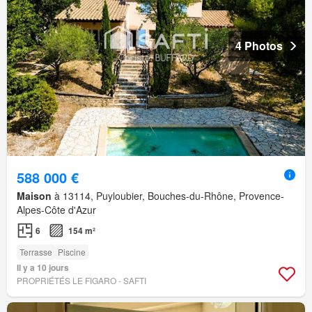
4 Photos
588 000 €
Maison
à 13114, Puyloubier, Bouches-du-Rhône, Provence-
Alpes-Côte d'Azur
6
154 m²
Terrasse
Piscine
Il y a 10 jours
PROPRIÉTÉS LE FIGARO - SAFTI