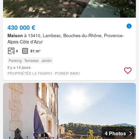
430 000 €
Maison
à 13410, Lambesc, Bouches-du-Rhône, Provence-
Alpes-Côte d'Azur
4
91 m²
Parking
Terrasse
Jardin
Il y a 14 jours
PROPRIÉTÉS LE FIGARO - POWER IMMO
4 Photos