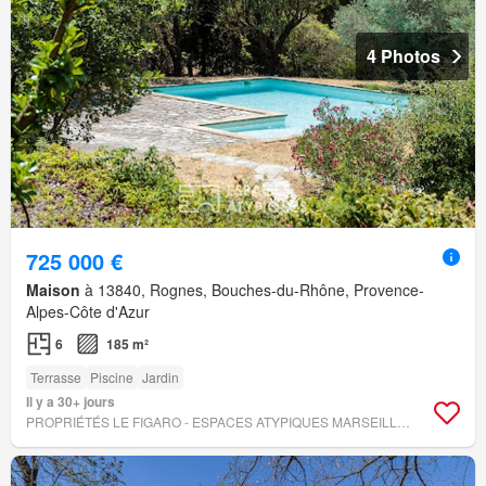
4 Photos
725 000 €
Maison
à 13840, Rognes, Bouches-du-Rhône, Provence-
Alpes-Côte d'Azur
6
185 m²
Terrasse
Piscine
Jardin
Il y a 30+ jours
PROPRIÉTÉS LE FIGARO - ESPACES ATYPIQUES MARSEILLE IMMOBILIER CONTEMPORAIN