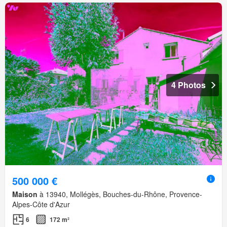
4 Photos
500 000 €
Maison
à 13940, Mollégès, Bouches-du-Rhône, Provence-
Alpes-Côte d'Azur
6
172 m²