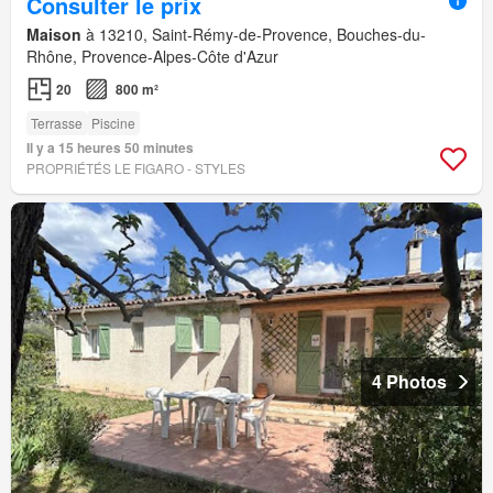
Consulter le prix
Maison
à 13210, Saint-Rémy-de-Provence, Bouches-du-
Rhône, Provence-Alpes-Côte d'Azur
20
800 m²
Terrasse
Piscine
Il y a 15 heures 50 minutes
PROPRIÉTÉS LE FIGARO - STYLES
4 Photos