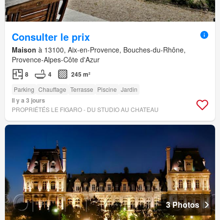
Consulter le prix
Maison
à 13100, Aix-en-Provence, Bouches-du-Rhône,
Provence-Alpes-Côte d'Azur
8
4
245 m²
Parking
Chauffage
Terrasse
Piscine
Jardin
Il y a 3 jours
PROPRIÉTÉS LE FIGARO - DU STUDIO AU CHATEAU
3 Photos