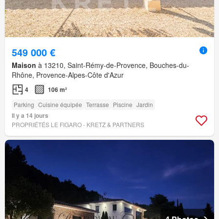
549 000 €
Maison
à 13210, Saint-Rémy-de-Provence, Bouches-du-
Rhône, Provence-Alpes-Côte d'Azur
4
106 m²
Parking
Cuisine équipée
Terrasse
Piscine
Jardin
Il y a 14 jours
PROPRIÉTÉS LE FIGARO - KRETZ & PARTNERS