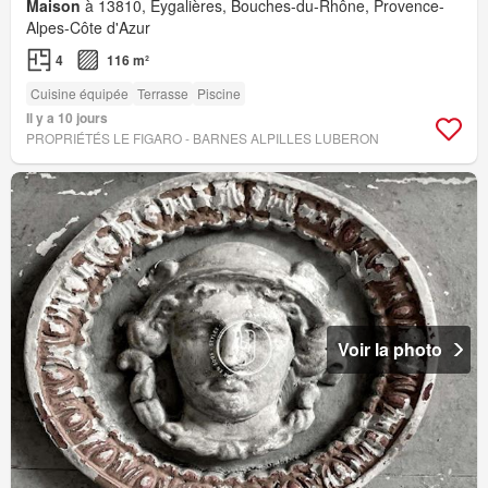
Maison
à 13810, Eygalières, Bouches-du-Rhône, Provence-
Alpes-Côte d'Azur
4
116 m²
Cuisine équipée
Terrasse
Piscine
Il y a 10 jours
PROPRIÉTÉS LE FIGARO - BARNES ALPILLES LUBERON
Voir la photo