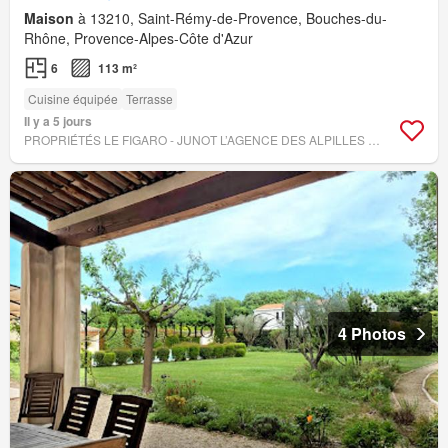
Maison
à 13210, Saint-Rémy-de-Provence, Bouches-du-
Rhône, Provence-Alpes-Côte d'Azur
6
113 m²
Cuisine équipée
Terrasse
Il y a 5 jours
PROPRIÉTÉS LE FIGARO - JUNOT L’AGENCE DES ALPILLES ET DU LUBERON SAINT-RÉMY-DE-PROVENCE
4 Photos