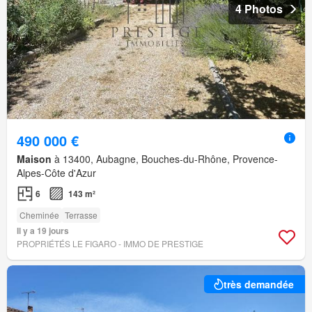
4 Photos
490 000 €
Maison
à 13400, Aubagne, Bouches-du-Rhône, Provence-
Alpes-Côte d'Azur
6
143 m²
Cheminée
Terrasse
Il y a 19 jours
PROPRIÉTÉS LE FIGARO - IMMO DE PRESTIGE
très demandée