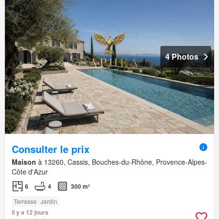
4 Photos
Consulter le prix
Maison
à 13260, Cassis, Bouches-du-Rhône, Provence-Alpes-
Côte d'Azur
6
4
300 m²
Terrasse
Jardin
Il y a 12 jours