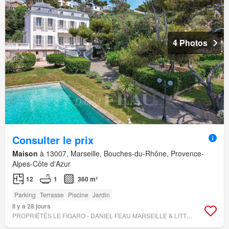
4 Photos
Consulter le prix
Maison
à 13007, Marseille, Bouches-du-Rhône, Provence-
Alpes-Côte d'Azur
12
1
360 m²
Parking
Terrasse
Piscine
Jardin
Il y a 28 jours
PROPRIÉTÉS LE FIGARO - DANIEL FEAU MARSEILLE & LITTORAL