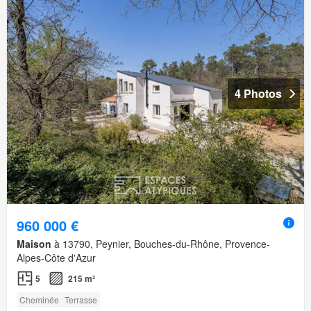
4 Photos
960 000 €
Maison
à 13790, Peynier, Bouches-du-Rhône, Provence-
Alpes-Côte d'Azur
5
215 m²
Cheminée
Terrasse