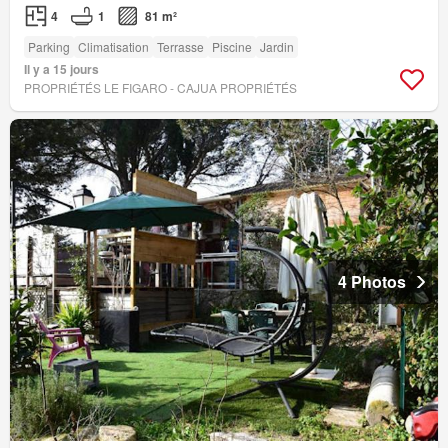
4
1
81 m²
Parking
Climatisation
Terrasse
Piscine
Jardin
Il y a 15 jours
PROPRIÉTÉS LE FIGARO - CAJUA PROPRIÉTÉS
4 Photos