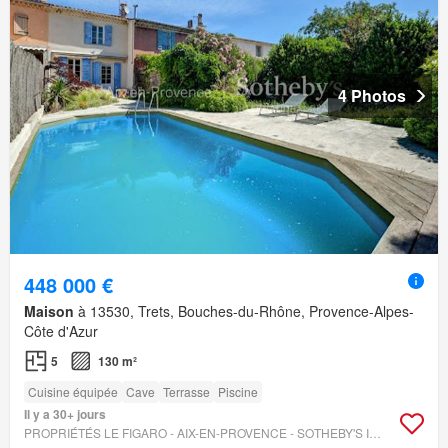
4 Photos
448 000 €
Maison
à 13530, Trets, Bouches-du-Rhône, Provence-Alpes-
Côte d'Azur
5
130 m²
Cuisine équipée
Cave
Terrasse
Piscine
Il y a 30+ jours
PROPRIÉTÉS LE FIGARO - AIX-EN-PROVENCE - SOTHEBY'S INTERNATIONAL REALTY