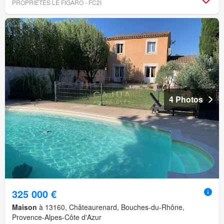
PROPRIÉTÉS LE FIGARO - FC2I
4 Photos
325 000 €
Maison
à 13160, Châteaurenard, Bouches-du-Rhône,
Provence-Alpes-Côte d'Azur