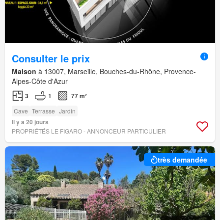
Consulter le prix
Maison
à 13007, Marseille, Bouches-du-Rhône, Provence-
Alpes-Côte d'Azur
3
1
77 m²
Cave
Terrasse
Jardin
Il y a 20 jours
PROPRIÉTÉS LE FIGARO - ANNONCEUR PARTICULIER
très demandée