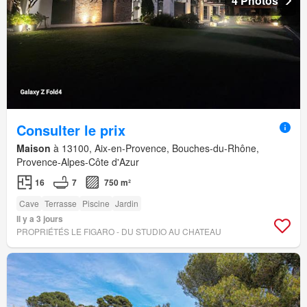
4 Photos
Consulter le prix
Maison
à 13100, Aix-en-Provence, Bouches-du-Rhône,
Provence-Alpes-Côte d'Azur
16
7
750 m²
Cave
Terrasse
Piscine
Jardin
Il y a 3 jours
PROPRIÉTÉS LE FIGARO - DU STUDIO AU CHATEAU