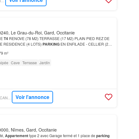
FIGARO IMMO - L2R IMMOBILIER
240, Le Grau-du-Roi, Gard, Occitanie
CE
T4
RENOVE (78 M2) TERRASSE (17 M2) PLAIN PIED REZ DE
E RESIDENCE (4 LOTS)
PARKING
EN ENFILADE - CELLIER (2,
79 m²
uipée
Cave
Terrasse
Jardin
Voir l'annonce
FIGARO IMMO - BOUCANET IMMOBILIER
000, Nîmes, Gard, Occitanie
té,
Appartement
type 2 avec Garage fermé et 1 place de
parking