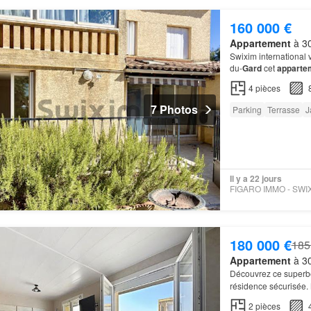
160 000 €
Appartement
à 30
Swixim international 
du-
Gard
cet
apparte
4
pièces
7 Photos
Parking
Terrasse
J
Il y a 22 jours
180 000 €
185
Appartement
à 30
Découvrez ce super
résidence sécurisée.
2
pièces