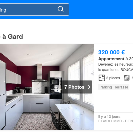
e à Gard
320 000 €
Appartement
à 30
Devenez les heureux 
le quartier du BOU
3
pièces
7 Photos
Parking
Terrasse
Il y a 13 jours