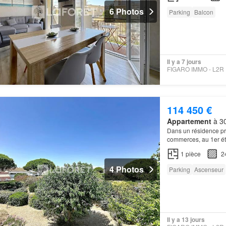
6 Photos
Parking
Balcon
Il y a 7 jours
114 450 €
Appartement
à 30
Dans un résidence pri
commerces, au 1er ét
1
pièce
2
4 Photos
Parking
Ascenseur
Il y a 13 jours