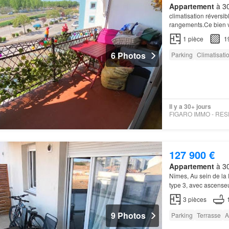
Appartement
à 30
climatisation révers
rangements.Ce bien 
parking
1
pièce
1
6 Photos
Parking
Climatisati
Il y a 30+ jours
127 900 €
Appartement
à 30
Nîmes, Au sein de l
type 3, avec ascens
3
pièces
9 Photos
Parking
Terrasse
A