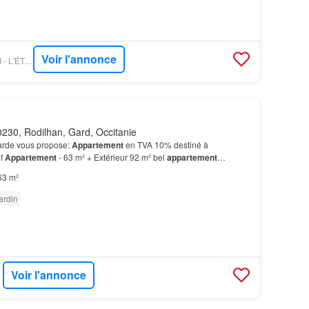
Voir l'annonce
FIGARO IMMO - ORPI - L'ÉTOILE IMMOBILIER
230, Rodilhan, Gard, Occitanie
Garde vous propose:
Appartement
en TVA 10% destiné à
if
Appartement
- 63 m² + Extérieur 92 m² bel
appartement
rivée incluse…
63 m²
ardin
Voir l'annonce