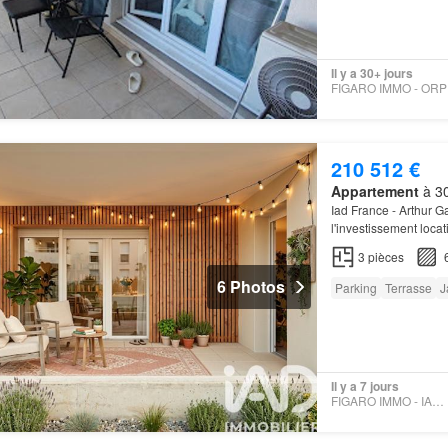
Il y a 30+ jours
210 512 €
Appartement
à 30
Iad France - Arthur 
l'investissement locat
Parking
: -2 places p
3
pièces
6 Photos
Parking
Terrasse
J
Il y a 7 jours
FIGARO IMMO - IAD FRANCE