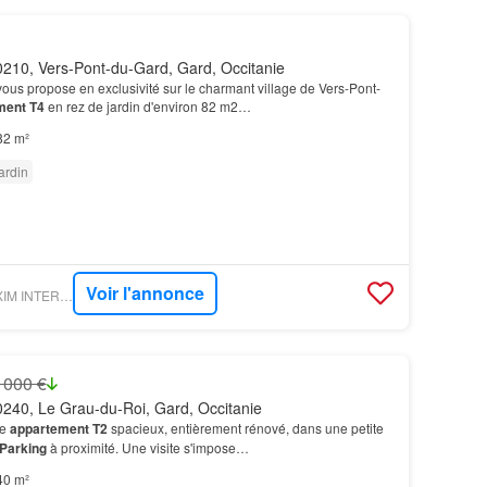
210, Vers-Pont-du-Gard, Gard, Occitanie
vous propose en exclusivité sur le charmant village de Vers-Pont-
ment T4
en rez de jardin d'environ 82 m2…
82 m²
ardin
Voir l'annonce
FIGARO IMMO - SWIXIM INTERNATIONAL UZÈS - CÔTÉ SOLEIL IMMOBILIER
 000 €
240, Le Grau-du-Roi, Gard, Occitanie
be
appartement T2
spacieux, entièrement rénové, dans une petite
Parking
à proximité. Une visite s'impose…
40 m²