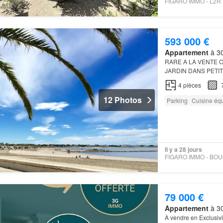
593 000 €
Appartement
à 30
RARE A LA VENTE 
JARDIN DANS PETIT
80 m2)
4
pièces
12 Photos
Parking
Cuisine éq
Il y a 28 jours
79 000 €
Appartement
à 30
À vendre en Exclusivi