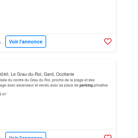
Voir l'annonce
FIGARO IMMO - L2R IMMOBILIER
240, Le Grau-du-Roi, Gard, Occitanie
sée du centre du Grau du Roi, proche de la plage et des
age avec ascenseur et vendu avec sa place de
parking
privative
4 m²
Voir l'annonce