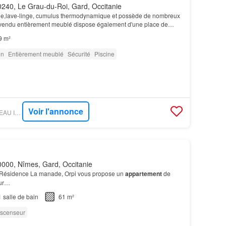
240, Le Grau-du-Roi, Gard, Occitanie
ible,lave-linge, cumulus thermodynamique et possède de nombreux
vendu entièrement meublé dispose également d'une place de
9 m²
on
Entièrement meublé
Sécurité
Piscine
Voir l'annonce
FIGARO IMMO - RESEAU IMMO-DIFFUSION
000, Nîmes, Gard, Occitanie
a Résidence La manade, Orpi vous propose un
appartement
de
eur…
1
salle de bain
61 m²
scenseur