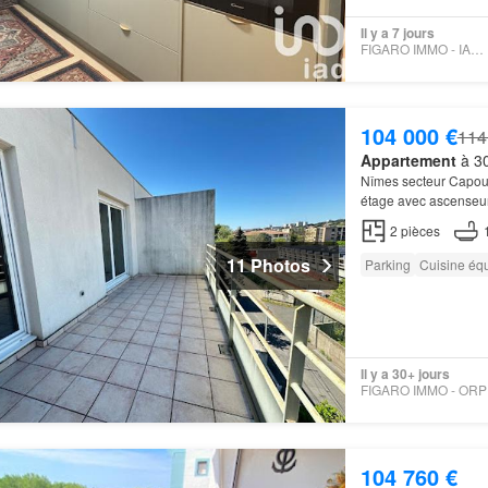
Il y a 7 jours
FIGARO IMMO - IAD FRANCE
104 000 €
114
Appartement
à 30
Nîmes secteur Capou
étage avec ascense
2
pièces
11 Photos
Parking
Cuisine éq
Il y a 30+ jours
104 760 €