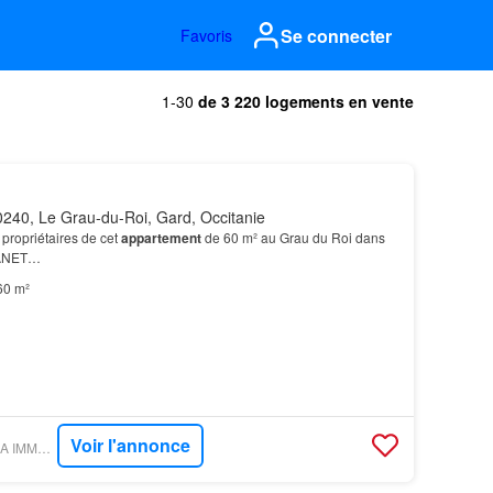
Se connecter
Favoris
1-30
de 3 220 logements en vente
240, Le Grau-du-Roi, Gard, Occitanie
propriétaires de cet
appartement
de 60 m² au Grau du Roi dans
CANET…
60 m²
Voir l'annonce
FIGARO IMMO - DONA IMMOBILIER CONSEILS