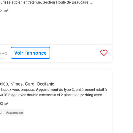
curisée et bien entretenue, Secteur Route de Beaucaire
rking
et le garage fermé (très prisé en revente…
34 m²
Voir l'annonce
FIGARO IMMO - 3G IMMO-CONSULTANT
900, Nîmes, Gard, Occitanie
e Lopez vous propose:
Appartement
de type 3, entièrement refait à
 Au 3° étage avec double ascenseur et 2 places de
parking
avec
62 m²
ve
Ascenseur