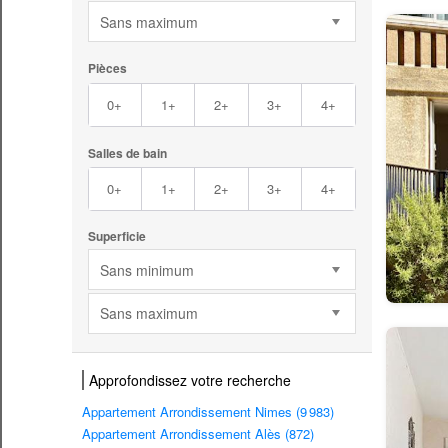
Sans maximum
Pièces
0+
1+
2+
3+
4+
Salles de bain
0+
1+
2+
3+
4+
Superficie
Sans minimum
Sans maximum
Approfondissez votre recherche
Appartement Arrondissement Nimes (9 983)
Appartement Arrondissement Alès (872)