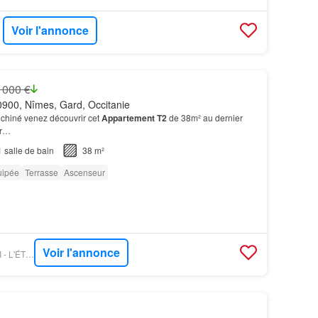
Voir l'annonce
 000 €
900, Nîmes, Gard, Occitanie
chiné venez découvrir cet
Appartement T2
de 38m² au dernier
ur…
1
salle de bain
38 m²
uipée
Terrasse
Ascenseur
Voir l'annonce
FIGARO IMMO - ORPI - L'ÉTOILE IMMOBILIER