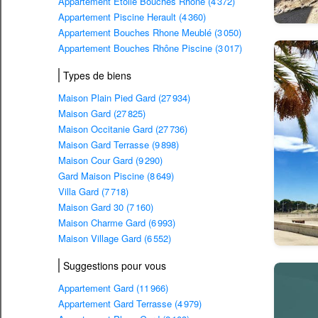
Appartement Étoile Bouches Rhône (4 372)
Appartement Piscine Herault (4 360)
Appartement Bouches Rhone Meublé (3 050)
Appartement Bouches Rhône Piscine (3 017)
Types de biens
Maison Plain Pied Gard (27 934)
Maison Gard (27 825)
Maison Occitanie Gard (27 736)
Maison Gard Terrasse (9 898)
Maison Cour Gard (9 290)
Gard Maison Piscine (8 649)
Villa Gard (7 718)
Maison Gard 30 (7 160)
Maison Charme Gard (6 993)
Maison Village Gard (6 552)
Suggestions pour vous
Appartement Gard (11 966)
Appartement Gard Terrasse (4 979)