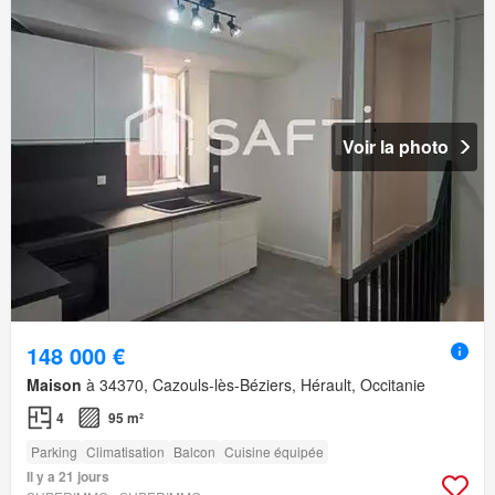
Voir la photo
148 000 €
Maison
à 34370, Cazouls-lès-Béziers, Hérault, Occitanie
4
95 m²
Parking
Climatisation
Balcon
Cuisine équipée
Il y a 21 jours