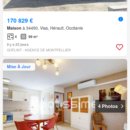
170 829 €
Maison
à 34450, Vias, Hérault, Occitanie
4
99 m²
Il y a 25 jours
GOFLINT - AGENCE DE MONTPELLIER
Mise À Jour
4 Photos