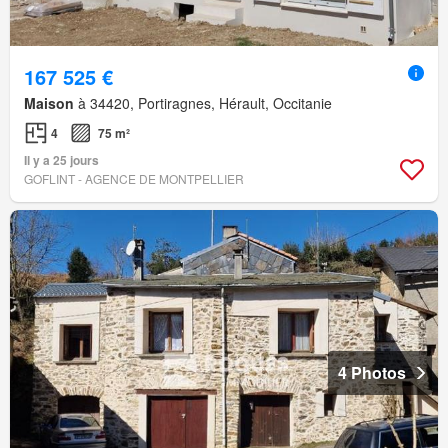
167 525 €
Maison
à 34420, Portiragnes, Hérault, Occitanie
4
75 m²
Il y a 25 jours
GOFLINT - AGENCE DE MONTPELLIER
4 Photos