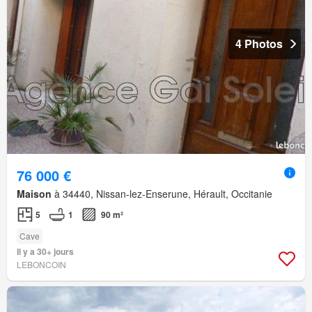
4 Photos
76 000 €
Maison
à 34440, Nissan-lez-Enserune, Hérault, Occitanie
5
1
90 m²
Cave
Il y a 30+ jours
LEBONCOIN