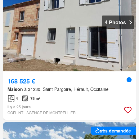
4 Photos
168 525 €
Maison
à 34230, Saint-Pargoire, Hérault, Occitanie
4
75 m²
Il y a 25 jours
GOFLINT - AGENCE DE MONTPELLIER
très demandée