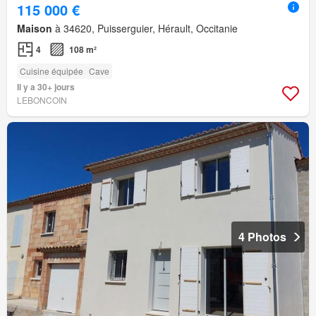
115 000 €
Maison
à 34620, Puisserguier, Hérault, Occitanie
4
108 m²
Cuisine équipée
Cave
Il y a 30+ jours
LEBONCOIN
4 Photos