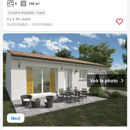
4
108 m²
Cuisine équipée
Cave
Il y a 30+ jours
SUPERIMMO - SUPERIMMO
Voir la photo
Neuf