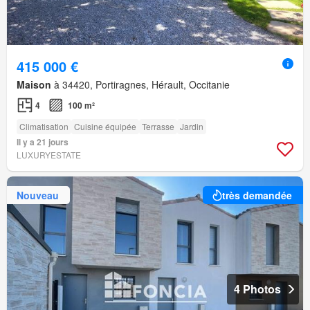
415 000 €
Maison
à 34420, Portiragnes, Hérault, Occitanie
4
100 m²
Climatisation
Cuisine équipée
Terrasse
Jardin
Il y a 21 jours
LUXURYESTATE
Nouveau
très demandée
4 Photos