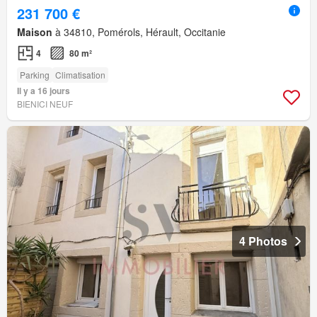
231 700 €
Maison
à 34810, Pomérols, Hérault, Occitanie
4
80 m²
Parking
Climatisation
Il y a 16 jours
BIENICI NEUF
4 Photos