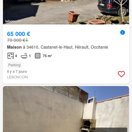
65 000 €
70 000 €
Maison
à 34610, Castanet-le-Haut, Hérault, Occitanie
4
1
75 m²
Parking
Il y a 7 jours
LEBONCOIN