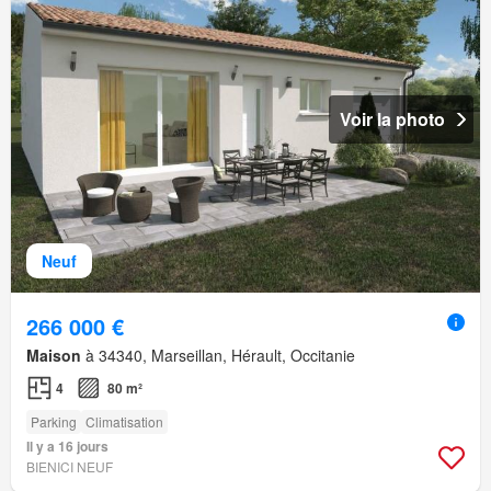
Voir la photo
Neuf
266 000 €
Maison
à 34340, Marseillan, Hérault, Occitanie
4
80 m²
Parking
Climatisation
Il y a 16 jours
BIENICI NEUF