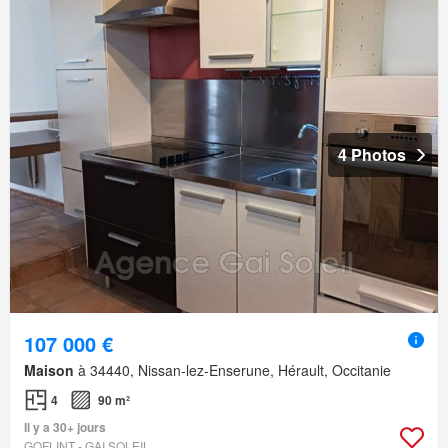
4 Photos
107 000 €
Maison
à 34440, Nissan-lez-Enserune, Hérault, Occitanie
4
90 m²
Il y a 30+ jours
GOFLINT - GAI SOLEIL