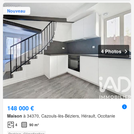
Nouveau
4 Photos
148 000 €
Maison
à 34370, Cazouls-lès-Béziers, Hérault, Occitanie
4
90 m²
Parking
Climatisation