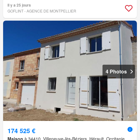
Il y a 25 jours
GOFLINT - AGENCE DE MONTPELLIER
4 Photos
174 525 €
Maison
à 34410, Villeneuve-lès-Béziers, Hérault, Occitanie