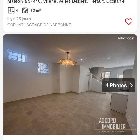
Maison
à 34410, Villeneuve-lès-Béziers, Hérault, Occitanie
4
82 m²
Il y a 25 jours
GOFLINT - AGENCE DE NARBONNE
4 Photos