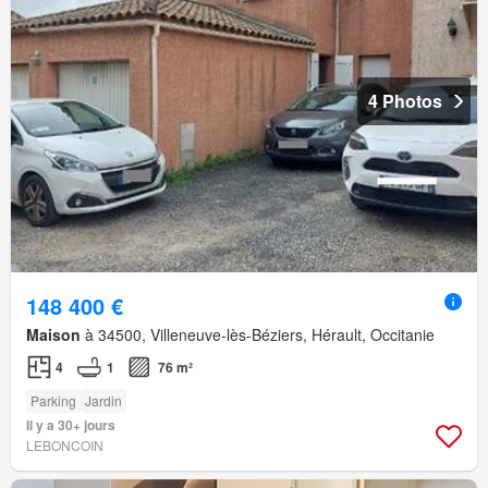
4 Photos
148 400 €
Maison
à 34500, Villeneuve-lès-Béziers, Hérault, Occitanie
4
1
76 m²
Parking
Jardin
Il y a 30+ jours
LEBONCOIN