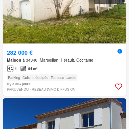
282 000 €
Maison
à 34340, Marseillan, Hérault, Occitanie
4
94 m²
Parking
Cuisine équipée
Terrasse
Jardin
Il y a 30+ jours
PARUVENDU - RESEAU IMMO DIFFUSION