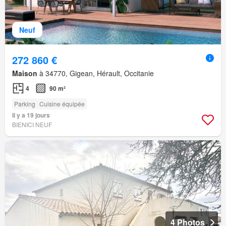
Neuf
272 860 €
Maison
à 34770, Gigean, Hérault, Occitanie
4
90 m²
Parking
Cuisine équipée
Il y a 19 jours
BIENICI NEUF
4 Photos