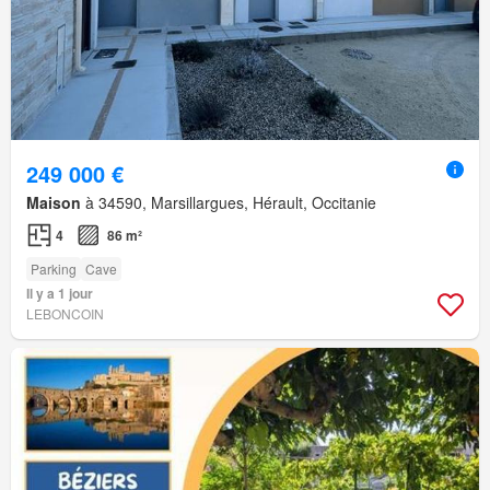
249 000 €
Maison
à 34590, Marsillargues, Hérault, Occitanie
4
86 m²
Parking
Cave
Il y a 1 jour
LEBONCOIN