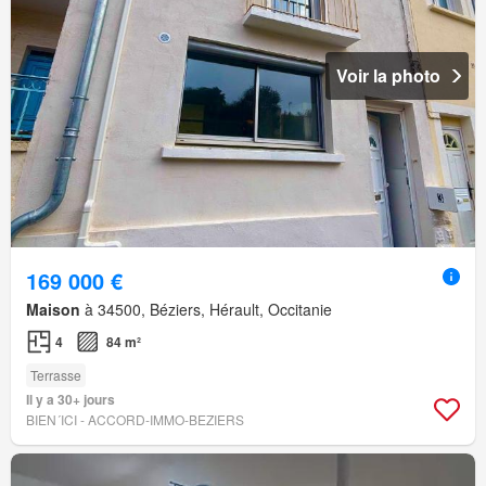
Voir la photo
169 000 €
Maison
à 34500, Béziers, Hérault, Occitanie
4
84 m²
Terrasse
Il y a 30+ jours
BIEN´ICI - ACCORD-IMMO-BEZIERS