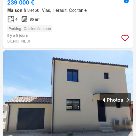
239 000 €
Maison
à 34450, Vias, Hérault, Occitanie
4
85 m²
Parking
Cuisine équipée
Il y a 5 jours
BIENICI NEUF
4 Photos