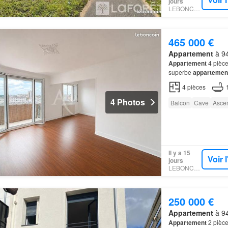
jours
LEBONCOIN
465 000 €
Appartement
à 94
Appartement
4 pièc
superbe
appartemen
4
pièces
4 Photos
Balcon
Cave
Asce
Il y a 15
Voir 
jours
LEBONCOIN
250 000 €
Appartement
à 94
Appartement
2 pièce