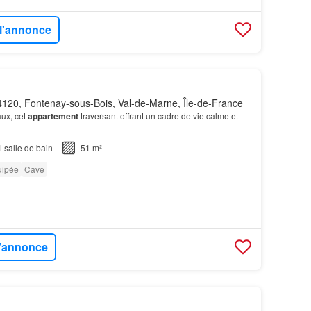
 l'annonce
120, Fontenay-sous-Bois, Val-de-Marne, Île-de-France
ux, cet
appartement
traversant offrant un cadre de vie calme et
1
salle de bain
51 m²
uipée
Cave
l'annonce