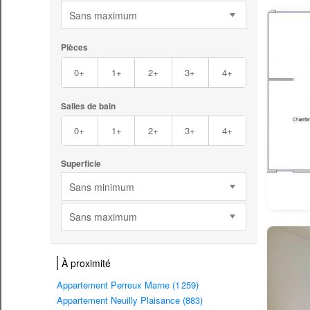
Sans maximum
Pièces
0+
1+
2+
3+
4+
Salles de bain
0+
1+
2+
3+
4+
Superficie
Sans minimum
Sans maximum
À proximité
Appartement Perreux Marne (1 259)
Appartement Neuilly Plaisance (883)