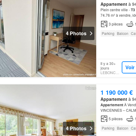
Appartement
à 94
Plein centre ville -
T3
74.76 m² à vendre, id
Construit en 1975 ce
3
pièces
4 Photos
Parking
Balcon
Ca
Il y a 30+
Voir
jours
LEBONCOIN
1 190 000 €
Appartement
à 94
Appartement
À Vend
VINCENNES – CALM
- À l'orée du
Bois
De 
5
pièces
viennent c…
4 Photos
Parking
Balcon
Ca