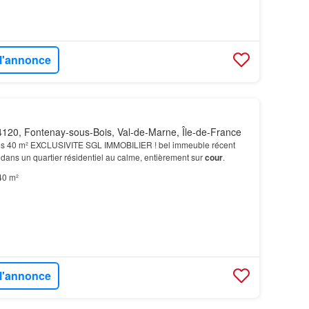
 l'annonce
120, Fontenay-sous-Bois, Val-de-Marne, Île-de-France
es 40 m² EXCLUSIVITE SGL IMMOBILIER ! bel immeuble récent
t dans un quartier résidentiel au calme, entièrement sur
cour
.
40 m²
 l'annonce