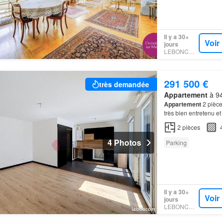
Il y a 30+
Voir
jours
LEBONCOIN
291 500 €
très demandée
Appartement
à 94
Appartement
2 pièc
très bien entretenu e
2
pièces
4 Photos
Parking
Il y a 30+
Voir
jours
LEBONCOIN