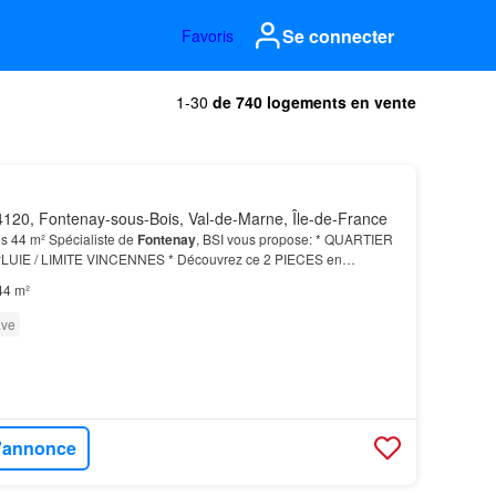
Se connecter
Favoris
1-30
de 740 logements en vente
120, Fontenay-sous-Bois, Val-de-Marne, Île-de-France
s 44 m² Spécialiste de
Fontenay
, BSI vous propose: * QUARTIER
UIE / LIMITE VINCENNES * Découvrez ce 2 PIECES en
t situé à la limite de Vincennes, à deux pas de la plac…
44 m²
ve
l'annonce