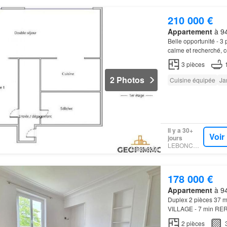
210 000 €
Appartement
à 94
Belle opportunité - 3
calme et recherché, 
verdoyante sur le
jar
3
pièces
2 Photos
Cuisine équipée
Ja
Il y a 30+
Voir
jours
LEBONCOIN
178 000 €
Appartement
à 94
Duplex 2 pièces 37 m
VILLAGE - 7 min RE
VILLAGE Au niveau
2
pièces