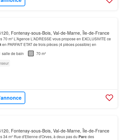
120, Fontenay-sous-Bois, Val-de-Marne, Île-de-France
es 70 m² L'Agence L'ADRESSE vous propose en EXCLUSIVITE ce
t
en PARFAIT ETAT de trois pièces (4 pièces possible) en
1
salle de bain
70 m²
nseur
l'annonce
120, Fontenay-sous-Bois, Val-de-Marne, Île-de-France
s 34 m² Rue d'Etienne d'Orves, à deux pas du
Parc
des