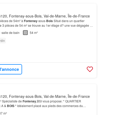
120, Fontenay-sous-Bois, Val-de-Marne, Île-de-France
 pièces de 54m² à
Fontenay
-sous-
Bois
Situé dans un quartier
ce 3 pièces de 54 m² se trouve au 1er étage d? une vue dégagée et
din
, offrant une atmosphère paisible…
1
salle de bain
54 m²
rdin
 l'annonce
120, Fontenay-sous-Bois, Val-de-Marne, Île-de-France
² Spécialiste de
Fontenay
,BSI vous propose: * QUARTIER
R A &
BOIS
* Idéalement placé aux pieds des commerces du
JARDIN
: une chambre accueillante…
37 m²