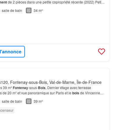
ment
de 2 pièces dans une petite copropriété récente (2022) Petit
ssance privative et petit local fermé à usage…
1
salle de bain
34 m²
 l'annonce
120, Fontenay-sous-Bois, Val-de-Marne, Île-de-France
es 39 m²
Fontenay
-sous-
Bois
, Dernier étage avec terrasse
s de 20 m² et vue panoramique sur Paris et le
bois
de Vincennes
, à proximité immédiate des commerces, des bu…
1
salle de bain
39 m²
scenseur