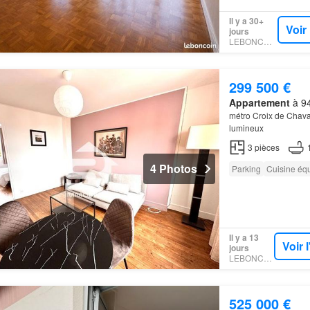
Il y a 30+
Voir
jours
LEBONCOIN
299 500 €
Appartement
à 94
métro Croix de Chava
lumineux
3
pièces
4 Photos
Parking
Cuisine éq
Il y a 13
Voir 
jours
LEBONCOIN
525 000 €