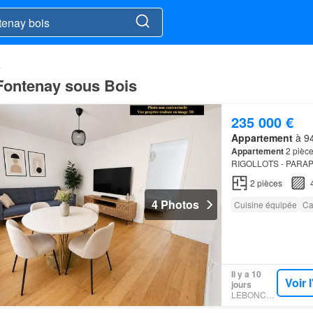
s
 Fontenay sous Bois
235 000 €
Appartement
à 94
Appartement
2 pièce
RIGOLLOTS - PARAPL
exclusivité Idéalemen
2
pièces
4 Photos
Cuisine équipée
Ca
Il y a 10
Voir 
jours
LEBONCOIN