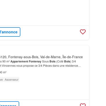
 l'annonce
120, Fontenay-sous-Bois, Val-de-Marne, Île-de-France
es 90 m²
Appartement
Fontenay
Sous
Bois
(Coté
Bois
) 3/4
êt Vincennes vous propose ce 3/4 Pièces dans une résidence
cès directement au
Bois
de Vincennes.…
90 m²
ve
Ascenseur
l'annonce