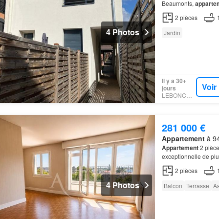
Beaumonts,
apparte
jardin
de 20m2 en joui
2
pièces
4 Photos
Jardin
Il y a 30+
Voir
jours
LEBONCOIN
281 000 €
Appartement
à 94
Appartement
2 pièc
exceptionnelle de plu
du
bois
de Vincennes
2
pièces
4 Photos
Balcon
Terrasse
A