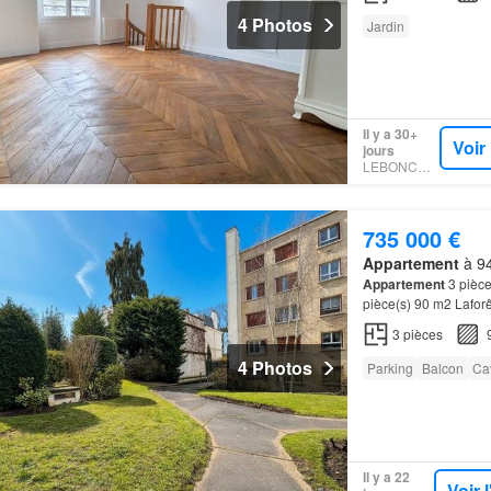
4 Photos
Jardin
Il y a 30+
Voir
jours
LEBONCOIN
735 000 €
Appartement
à 94
Appartement
3 pièc
pièce(s) 90 m2 Lafor
L'immeuble donne ac
3
pièces
4 Photos
Parking
Balcon
Ca
Il y a 22
Voir 