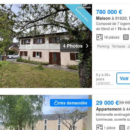
780 000 €
Maison
à 91620, N
Composé de 7 logemen
de 59m2 et 1
T3
de 
16
pièces
4 Photos
Parking
Terrasse
J
Il y a 30+
Voir
jours
LEBONCOIN
29 000 €
39 00
très demandée
Appartement
à 44
kitchenette aménagée 
lumineuse, ouverte su
1
pièce
2