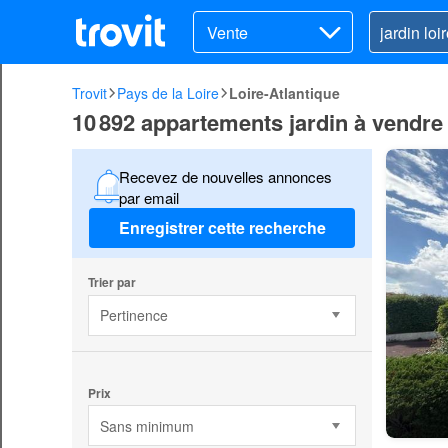
Vente
Trovit
Pays de la Loire
Loire-Atlantique
10 892 appartements jardin à vendre 
Recevez de nouvelles annonces
par email
Enregistrer cette recherche
Trier par
Pertinence
Prix
Sans minimum