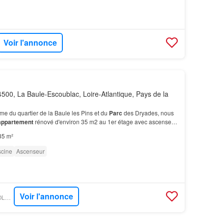
Voir l'annonce
500, La Baule-Escoublac, Loire-Atlantique, Pays de la
me du quartier de la Baule les Pins et du
Parc
des Dryades, nous
appartement
rénové d'environ 35 m2 au 1er étage avec ascenseur
t autrefois un hôtel restaurant et…
35 m²
scine
Ascenseur
Voir l'annonce
BIEN´ICI - LA-COUPOLE-IMMOBILIER