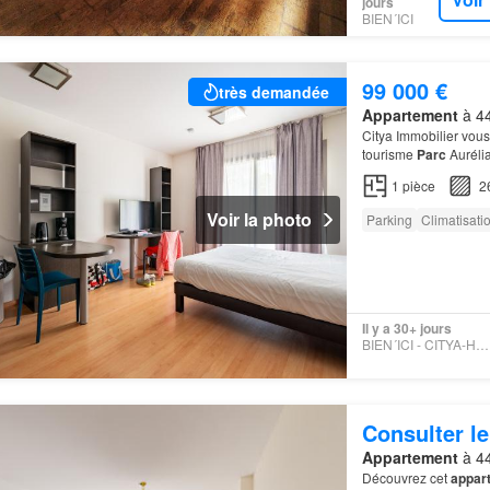
jours
BIEN´ICI
99 000 €
très demandée
Appartement
à 44
Citya Immobilier vous
tourisme
Parc
Auréli
1
pièce
2
Voir la photo
Parking
Climatisati
Il y a 30+ jours
BIEN´ICI - CITYA-HOTEL-DIEU
Consulter le
Appartement
à 44
Découvrez cet
appar