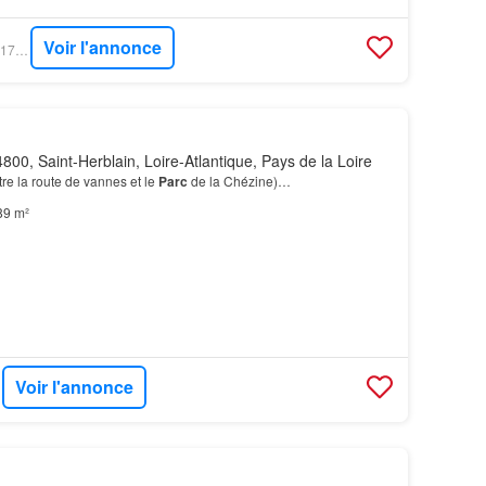
Voir l'annonce
BIEN´ICI - 80253637-1710951406759
800, Saint-Herblain, Loire-Atlantique, Pays de la Loire
tre la route de vannes et le
Parc
de la Chézine)…
89 m²
Voir l'annonce