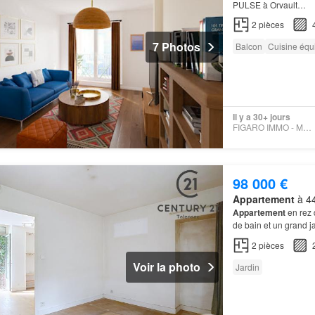
PULSE à Orvault…
2
pièces
7 Photos
Balcon
Cuisine équ
Il y a 30+ jours
FIGARO IMMO - MARIGNAN
98 000 €
Appartement
à 44
Appartement
en rez 
de bain et un grand j
2
pièces
Voir la photo
Jardin