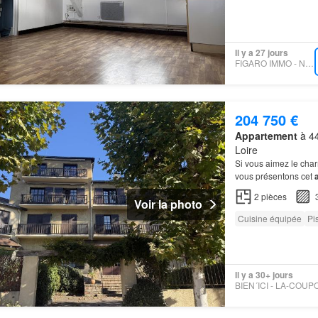
Il y a 27 jours
FIGARO IMMO - NOOVIMO
204 750 €
Appartement
à 44
Loire
Si vous aimez le char
vous présentons cet
d'une résidence qui fu
2
pièces
Voir la photo
Cuisine équipée
Pi
Il y a 30+ jours