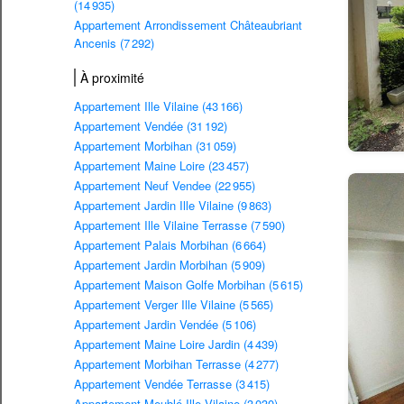
(14 935)
Appartement Arrondissement Châteaubriant
Ancenis (7 292)
À proximité
Appartement Ille Vilaine (43 166)
Appartement Vendée (31 192)
Appartement Morbihan (31 059)
Appartement Maine Loire (23 457)
Appartement Neuf Vendee (22 955)
Appartement Jardin Ille Vilaine (9 863)
Appartement Ille Vilaine Terrasse (7 590)
Appartement Palais Morbihan (6 664)
Appartement Jardin Morbihan (5 909)
Appartement Maison Golfe Morbihan (5 615)
Appartement Verger Ille Vilaine (5 565)
Appartement Jardin Vendée (5 106)
Appartement Maine Loire Jardin (4 439)
Appartement Morbihan Terrasse (4 277)
Appartement Vendée Terrasse (3 415)
Appartement Meublé Ille Vilaine (3 030)