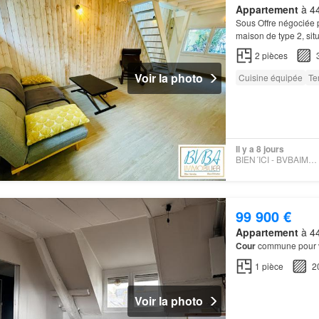
Appartement
à 44
Sous Offre négociée 
maison de type 2, sit
trouve en arrière-
cou
2
pièces
Voir la photo
Cuisine équipée
Te
Il y a 8 jours
BIEN´ICI - BVBAIMMOBILIER
99 900 €
Appartement
à 44
Cour
commune pour 
1
pièce
2
Voir la photo