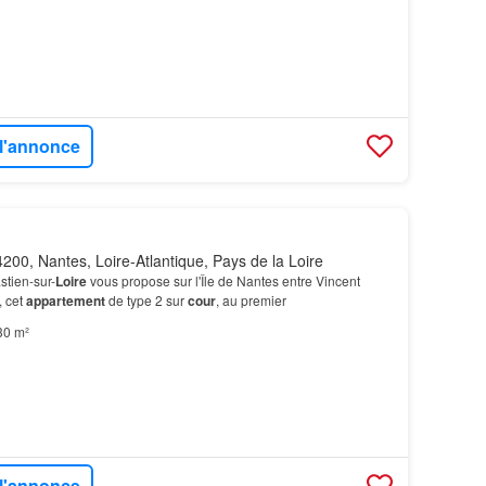
 l'annonce
200, Nantes, Loire-Atlantique, Pays de la Loire
stien-sur-
Loire
vous propose sur l'Île de Nantes entre Vincent
, cet
appartement
de type 2 sur
cour
, au premier
30 m²
 l'annonce