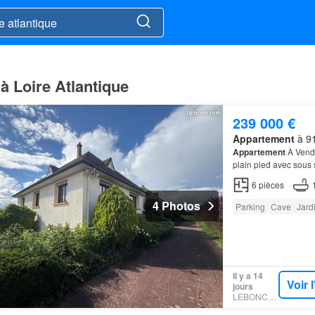
à Loire Atlantique
239 000 €
Appartement
à 91
Appartement
À Vendr
plain pied avec sous 
6
pièces
4 Photos
Parking
Cave
Jard
Il y a 14
Voir 
jours
LEBONCOIN