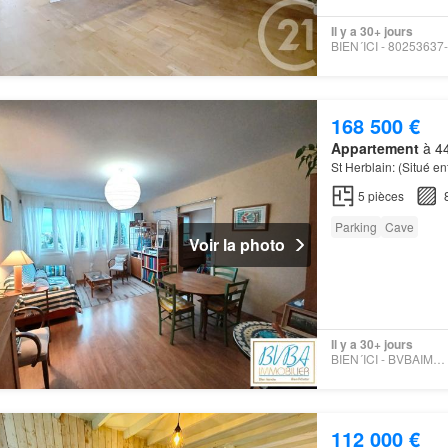
Il y a 30+ jours
168 500 €
Appartement
à 44
St Herblain: (Situé en
5
pièces
Parking
Cave
Voir la photo
Il y a 30+ jours
BIEN´ICI - BVBAIMMOBILIER
112 000 €