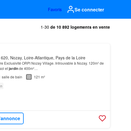
Se connecter
Favoris
1-30
de 10 892 logements en vente
620, Nozay, Loire-Atlantique, Pays de la Loire
e Exclusivité ORPI Nozay Village. Introuvable à Nozay. 120m² de
sol et
jardin
de 400m²…
1
salle de bain
121 m²
in
l'annonce