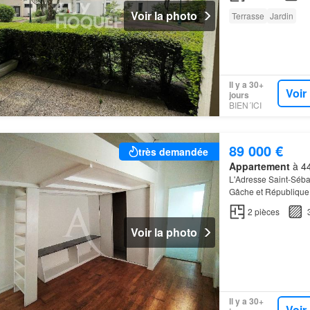
Voir la photo
Terrasse
Jardin
Il y a 30+
Voir
jours
BIEN´ICI
89 000 €
très demandée
Appartement
à 44
L'Adresse Saint-Séba
Gâche et République
2
pièces
Voir la photo
Il y a 30+
Voir