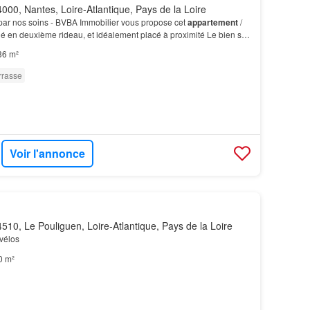
000, Nantes, Loire-Atlantique, Pays de la Loire
par nos soins - BVBA Immobilier vous propose cet
appartement
/
ué en deuxième rideau, et idéalement placé à proximité Le bien se
r
d'une copropriété et bénéficie d…
36 m²
rrasse
Voir l'annonce
510, Le Pouliguen, Loire-Atlantique, Pays de la Loire
vélos
0 m²