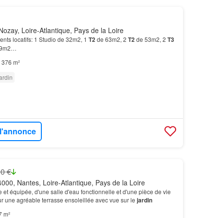
ozay, Loire-Atlantique, Pays de la Loire
ts locatifs: 1 Studio de 32m2, 1
T2
de 63m2, 2
T2
de 53m2, 2
T3
49m2…
376 m²
ardin
 l'annonce
0 €
000, Nantes, Loire-Atlantique, Pays de la Loire
et équipée, d'une salle d'eau fonctionnelle et d'une pièce de vie
r une agréable terrasse ensoleillée avec vue sur le
jardin
7 m²