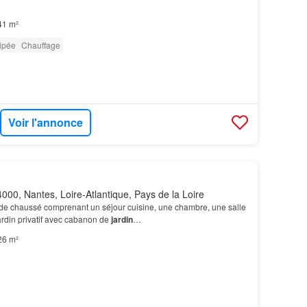
41 m²
ipée
Chauffage
Voir l'annonce
000, Nantes, Loire-Atlantique, Pays de la Loire
de chaussé comprenant un séjour cuisine, une chambre, une salle
ardin privatif avec cabanon de
jardin
…
26 m²