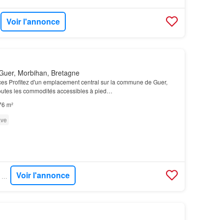
Voir l'annonce
Guer, Morbihan, Bretagne
es Profitez d'un emplacement central sur la commune de Guer,
outes les commodités accessibles à pied…
76 m²
ve
Voir l'annonce
SUPERIMMO NEUF - SUPERNEUF