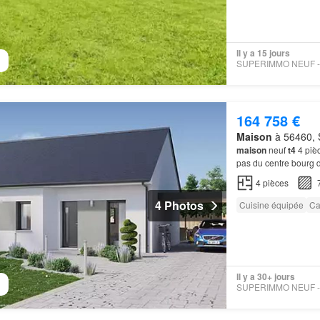
Il y a 15 jours
164 758 €
Maison
à 56460, 
maison
neuf
t4
4 pièc
pas du centre bou
4
pièces
4 Photos
Cuisine équipée
Ca
Il y a 30+ jours