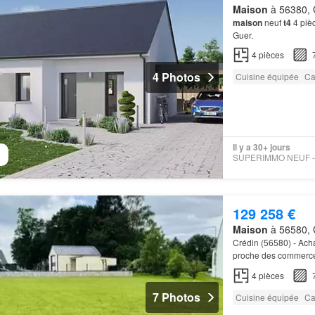
Maison
à 56380, 
maison
neuf
t4
4 pièc
Guer.
4
pièces
4 Photos
Cuisine équipée
Ca
Il y a 30+ jours
129 258 €
Maison
à 56580, 
Crédin (56580) - Ach
proche des commerces
l'espace nuit, 3 cha
4
pièces
7 Photos
Cuisine équipée
Ca