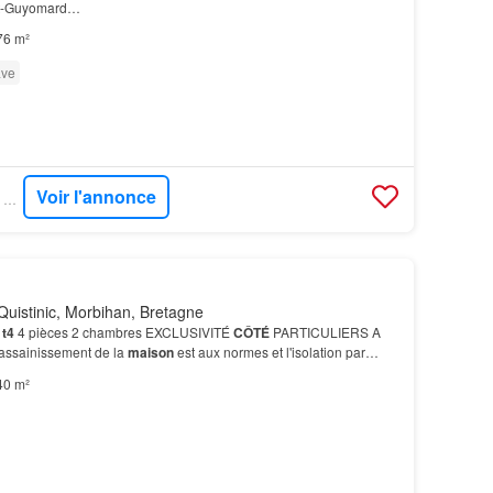
nt-Guyomard…
76 m²
ve
Voir l'annonce
SUPERIMMO NEUF - SUPERNEUF
uistinic, Morbihan, Bretagne
t4
4 pièces 2 chambres EXCLUSIVITÉ
CÔTÉ
PARTICULIERS A
L'assainissement de la
maison
est aux normes et l'isolation par
…
40 m²