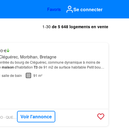
Se connecter
Favoris
1-30
de 5 648 logements en vente
0 €
Cléguérec, Morbihan, Bretagne
l'entrée du bourg de Cléguérec, commune dynamique à moins de
e
maison
d'habitation
T3
de 91 m2 de surface habitable Petit bout
ur le
côté
…
1
salle de bain
91 m²
Voir l'annonce
OUESTFRANCE-IMMO - QUENECAN IMMOBILIER