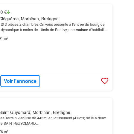
0 €
Cléguérec, Morbihan, Bretagne
t3
3 pièces 2 chambres On vous présente à l'entrée du bourg de
dynamique à moins de 10min de Pontivy, une
maison
d'habitation
ce habitable.…
91 m²
Voir l'annonce
Saint-Guyomard, Morbihan, Bretagne
es Terrain viabilisé de 445m² en lotissement (41lots) situé à deux
rg de SAINT-GUYOMARD…
76 m²