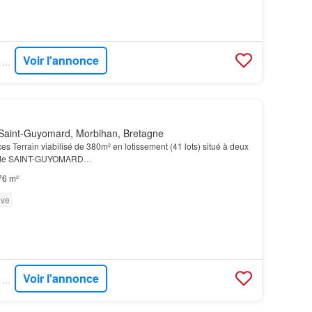
Voir l'annonce
SUPERIMMO NEUF - SUPERNEUF
Saint-Guyomard, Morbihan, Bretagne
es Terrain viabilisé de 380m² en lotissement (41 lots) situé à deux
rg de SAINT-GUYOMARD…
76 m²
ve
Voir l'annonce
SUPERIMMO NEUF - SUPERNEUF