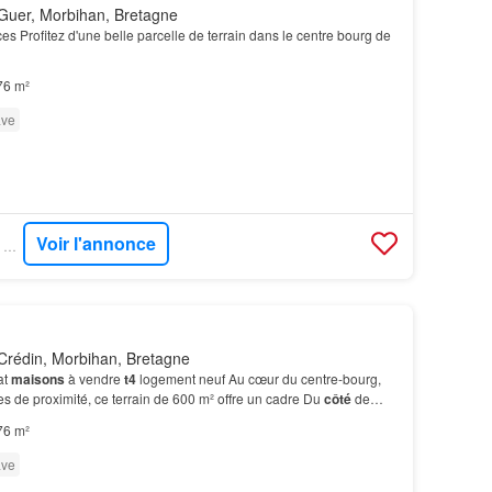
Guer, Morbihan, Bretagne
es Profitez d'une belle parcelle de terrain dans le centre bourg de
76 m²
ve
Voir l'annonce
SUPERIMMO NEUF - SUPERNEUF
Crédin, Morbihan, Bretagne
at
maisons
à vendre
t4
logement neuf Au cœur du centre-bourg,
 de proximité, ce terrain de 600 m² offre un cadre Du
côté
de
mbres, une salle de bains et wc indépenda…
76 m²
ve