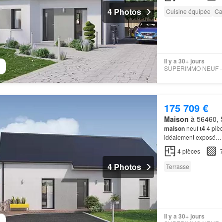
4 Photos
Cuisine équipée
Ca
Il y a 30+ jours
175 709 €
Maison
à 56460, 
maison
neuf
t4
4 pièc
idéalement exposé…
4
pièces
4 Photos
Terrasse
Il y a 30+ jours