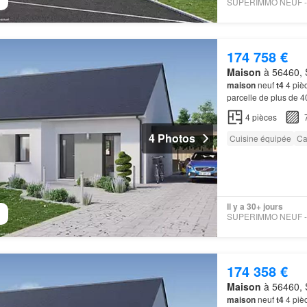
174 758 €
Maison
à 56460, 
maison
neuf
t4
4 pièc
parcelle de plus de 4
l'espace nuit, 3 cham
4
pièces
4 Photos
Cuisine équipée
Ca
Il y a 30+ jours
174 358 €
Maison
à 56460, 
maison
neuf
t4
4 pièc