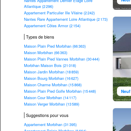
Nantes Appartement Dernier Etage Loire
Atlantique (2 296)
Appartement Particulier Ille Vilaine (2 242)
Nantes Rare Appartement Loire Atlantique (2 173)
Appartement Côtes Armor (2 154)
Types de biens
Maison Plain Pied Morbihan (66 363)
Maison Morbihan (66 363)
Maison Plain Pied Vannes Morbihan (30 444)
Morbihan Maison Bois (21 018)
Maison Jardin Morbihan (18 859)
Maison Bourg Morbihan (16 627)
Maison Charme Morbihan (15 868)
Maison Plain Pied Golfe Morbihan (15 448)
Neuf
Maison Cour Morbihan (14 117)
Maison Verger Morbihan (13 589)
Suggestions pour vous
Appartement Morbihan (31 395)
Appartement Palais Morbihan (6 664)