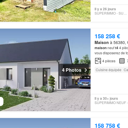
Il y a 26 jours
SUPERIMMO - SUPERIMMO
158 258 €
Maison
à 56380, 
maison
neuf
t4
4 pièc
vous disposerez de t
4
pièces
4 Photos
Cuisine équipée
Ca
Il y a 30+ jours
158 758 €