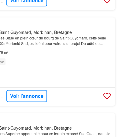
Voir l'annonce
SUPERIMMO NEUF - SUPERNEUF
Saint-Guyomard, Morbihan, Bretagne
es Situé en plein cœur du bourg de Saint-Guyomard, cette belle
00m² orienté Sud, est idéal pour votre futur projet Du
côté
de
bres, une salle de bains et wc indép…
76 m²
ve
Voir l'annonce
SUPERIMMO NEUF - SUPERNEUF
Saint-Guyomard, Morbihan, Bretagne
es Superbe opportunité pour ce terrain exposé Sud Ouest, dans le