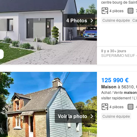
centre bourg de Sai
4
pièces
4 Photos
Cuisine équipée
Ca
Il y a 30+ jours
125 990 €
Maison
à 56310, Q
Achat / Vente
maison
visiter rapidement ! 
l'extérieur à été faite
4
pièces
Voir la photo
Cuisine équipée