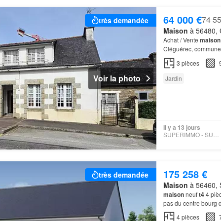
64 000 €
74 55
très demandée
Maison
à 56480, 
Achat / Vente
maison
Cléguérec, commune 
T3
de 91 m2 de surfa
3
pièces
Voir la photo
Jardin
Il y a 13 jours
SUPERIMMO - SUPERIMMO
175 258 €
très demandée
Maison
à 56460, 
maison
neuf
t4
4 pièc
pas du centre bou
4
pièces