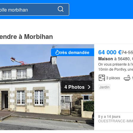
vendre à Morbihan
64 000 €
74 55
très demandée
Maison
à 56480, 
On vous présente à 
10min de Pontivy, un
de jardin avec puits s
3
pièces
4 Photos
Jardin
Il y a 14 jours