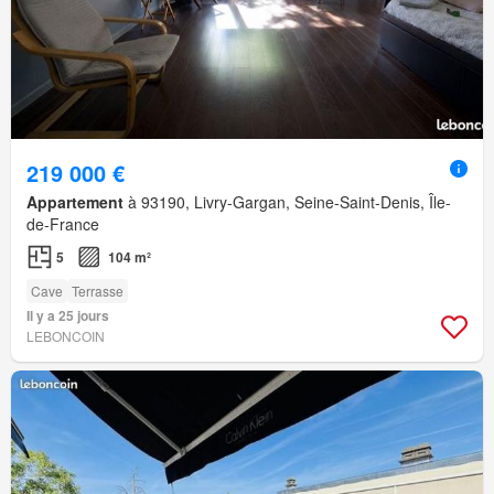
219 000 €
Appartement
à 93190, Livry-Gargan, Seine-Saint-Denis, Île-
de-France
5
104 m²
Cave
Terrasse
Il y a 25 jours
LEBONCOIN