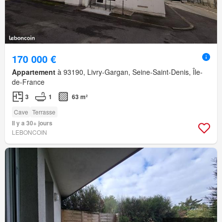
170 000 €
Appartement
à 93190, Livry-Gargan, Seine-Saint-Denis, Île-
de-France
3
1
63 m²
Cave
Terrasse
Il y a 30+ jours
LEBONCOIN