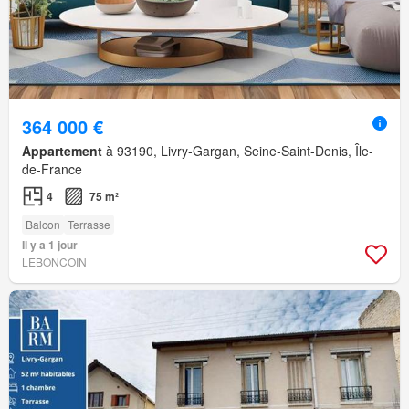
364 000 €
Appartement
à 93190, Livry-Gargan, Seine-Saint-Denis, Île-
de-France
4
75 m²
Balcon
Terrasse
Il y a 1 jour
LEBONCOIN