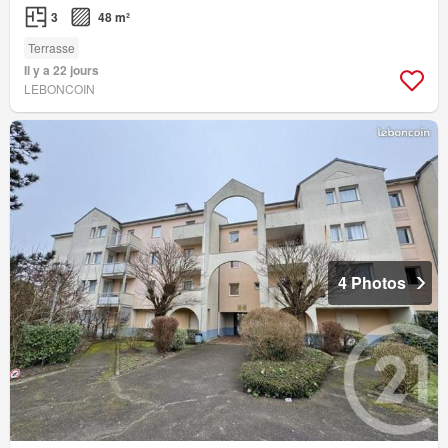
3
48 m²
Terrasse
Il y a 22 jours
LEBONCOIN
4 Photos