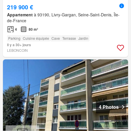
219 900 €
Appartement
à 93190, Livry-Gargan, Seine-Saint-Denis, Île-
de-France
4
80 m²
Parking
Cuisine équipée
Cave
Terrasse
Jardin
Il y a 30+ jours
LEBONCOIN
4 Photos