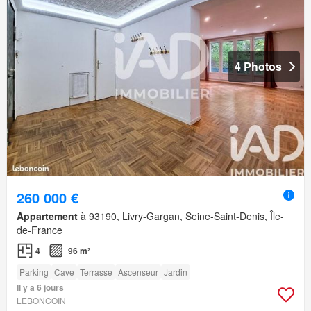
4 Photos
260 000 €
Appartement
à 93190, Livry-Gargan, Seine-Saint-Denis, Île-
de-France
4
96 m²
Parking
Cave
Terrasse
Ascenseur
Jardin
Il y a 6 jours
LEBONCOIN