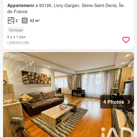
Appartement
à 93190, Livry-Gargan, Seine-Saint-Denis, Île-
de-France
2
52 m²
Terrasse
Il y a 1 jour
LEBONCOIN
4 Photos