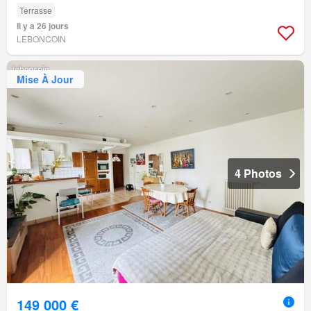
Terrasse
Il y a 26 jours
LEBONCOIN
Mise À Jour
4 Photos
149 000 €