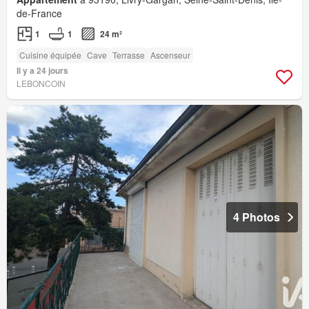
de-France
1
1
24 m²
Cuisine équipée
Cave
Terrasse
Ascenseur
Il y a 24 jours
LEBONCOIN
4 Photos