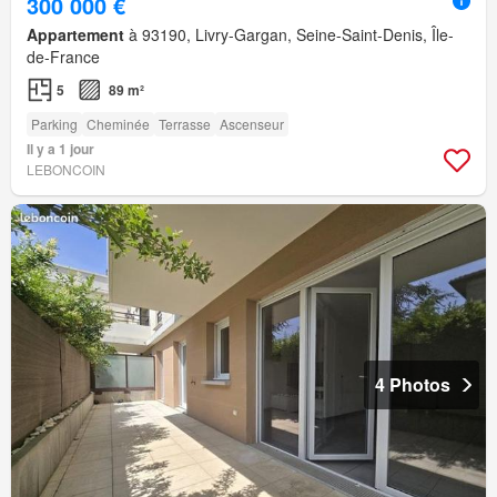
300 000 €
Appartement
à 93190, Livry-Gargan, Seine-Saint-Denis, Île-
de-France
5
89 m²
Parking
Cheminée
Terrasse
Ascenseur
Il y a 1 jour
LEBONCOIN
4 Photos