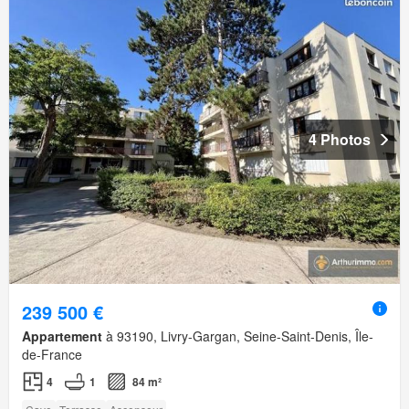
4 Photos
239 500 €
Appartement
à 93190, Livry-Gargan, Seine-Saint-Denis, Île-
de-France
4
1
84 m²