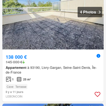
4 Photos
138 000 €
145 000 €
Appartement
à 93190, Livry-Gargan, Seine-Saint-Denis, Île-
de-France
1
25 m²
Cave
Terrasse
Il y a 11 jours
LEBONCOIN