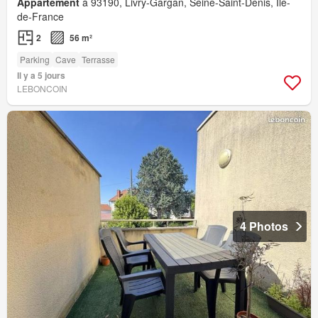
Appartement
à 93190, Livry-Gargan, Seine-Saint-Denis, Île-
de-France
2
56 m²
Parking
Cave
Terrasse
Il y a 5 jours
LEBONCOIN
4 Photos