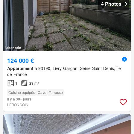
4 Photos
124 000 €
Appartement
à 93190, Livry-Gargan, Seine-Saint-Denis, Île-
de-France
1
29 m²
Cuisine équipée
Cave
Terrasse
Il y a 30+ jours
LEBONCOIN