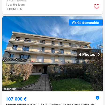
Il y a 30+ jours
LEBONCOIN
très demandée
4 Photos
107 000 €
Appartement
à 93190, Livry-Gargan, Seine-Saint-Denis, Île-