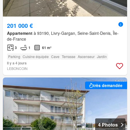
201 000 €
Appartement
à 93190, Livry-Gargan, Seine-Saint-Denis, Île-
de-France
3
1
61 m²
Parking
Cuisine équipée
Cave
Terrasse
Ascenseur
Jardin
Il y a 4 jours
LEBONCOIN
très demandée
4 Photos