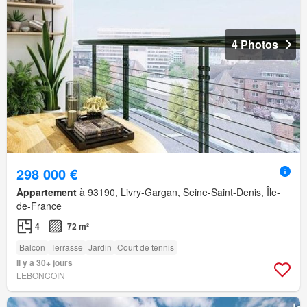
4 Photos
298 000 €
Appartement
à 93190, Livry-Gargan, Seine-Saint-Denis, Île-
de-France
4
72 m²
Balcon
Terrasse
Jardin
Court de tennis
Il y a 30+ jours
LEBONCOIN