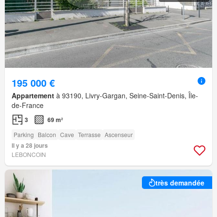
195 000 €
Appartement
à 93190, Livry-Gargan, Seine-Saint-Denis, Île-
de-France
3
69 m²
Parking
Balcon
Cave
Terrasse
Ascenseur
Il y a 28 jours
LEBONCOIN
très demandée