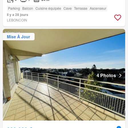
Parking
Balcon
Cuisine équipée
Cave
Terrasse
Ascenseur
Il y a 28 jours
LEBONCOIN
Mise À Jour
4 Photos