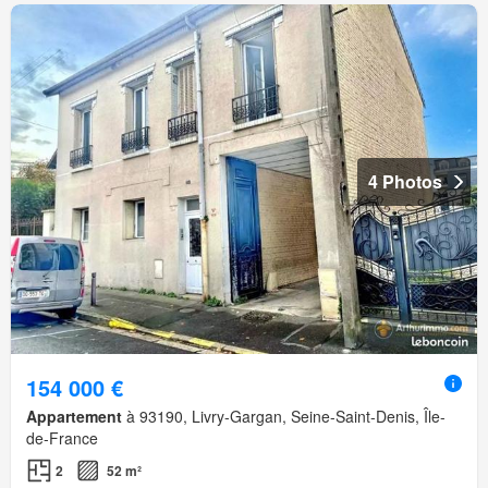
4 Photos
154 000 €
Appartement
à 93190, Livry-Gargan, Seine-Saint-Denis, Île-
de-France
2
52 m²