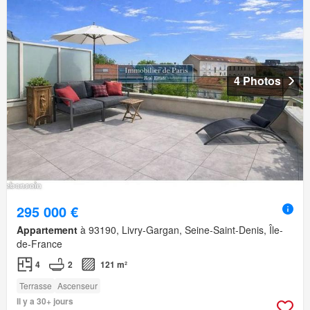
4 Photos
295 000 €
Appartement
à 93190, Livry-Gargan, Seine-Saint-Denis, Île-
de-France
4
2
121 m²
Terrasse
Ascenseur
Il y a 30+ jours