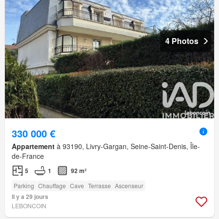
4 Photos
330 000 €
Appartement
à 93190, Livry-Gargan, Seine-Saint-Denis, Île-
de-France
5
1
92 m²
Parking
Chauffage
Cave
Terrasse
Ascenseur
Il y a 29 jours
LEBONCOIN