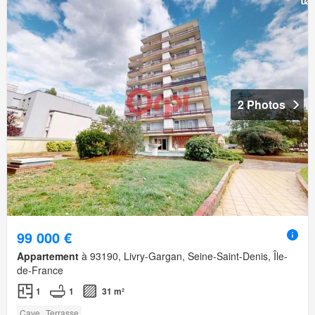
2 Photos
99 000 €
Appartement
à 93190, Livry-Gargan, Seine-Saint-Denis, Île-
de-France
1
1
31 m²
Cave
Terrasse