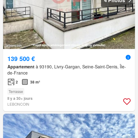
4 Photos
139 500 €
Appartement
à 93190, Livry-Gargan, Seine-Saint-Denis, Île-
de-France
2
38 m²
Terrasse
Il y a 30+ jours
LEBONCOIN