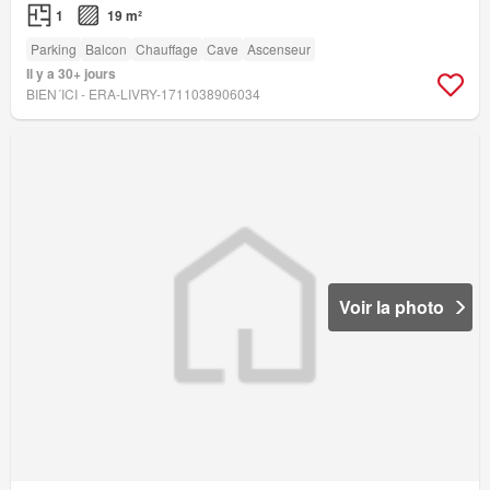
1
19 m²
Parking
Balcon
Chauffage
Cave
Ascenseur
Il y a 30+ jours
BIEN´ICI - ERA-LIVRY-1711038906034
Voir la photo