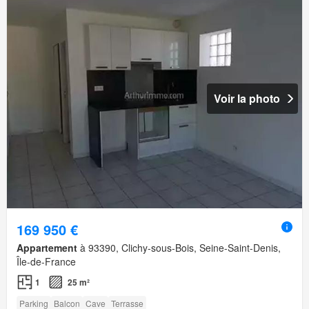
Voir la photo
169 950 €
Appartement
à 93390, Clichy-sous-Bois, Seine-Saint-Denis,
Île-de-France
1
25 m²
Parking
Balcon
Cave
Terrasse