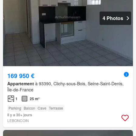
4 Photos
169 950 €
Appartement
à 93390, Clichy-sous-Bois, Seine-Saint-Denis,
Île-de-France
1
25 m²
Parking
Balcon
Cave
Terrasse
Il y a 30+ jours
LEBONCOIN