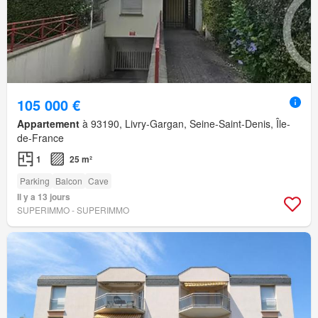
105 000 €
Appartement
à 93190, Livry-Gargan, Seine-Saint-Denis, Île-
de-France
1
25 m²
Parking
Balcon
Cave
Il y a 13 jours
SUPERIMMO - SUPERIMMO