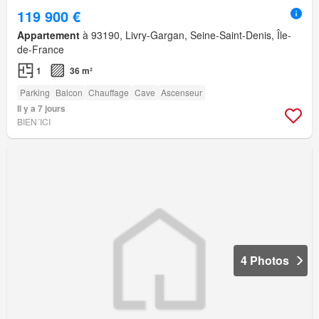
119 900 €
Appartement
à 93190, Livry-Gargan, Seine-Saint-Denis, Île-
de-France
1
36 m²
Parking
Balcon
Chauffage
Cave
Ascenseur
Il y a 7 jours
BIEN´ICI
4 Photos