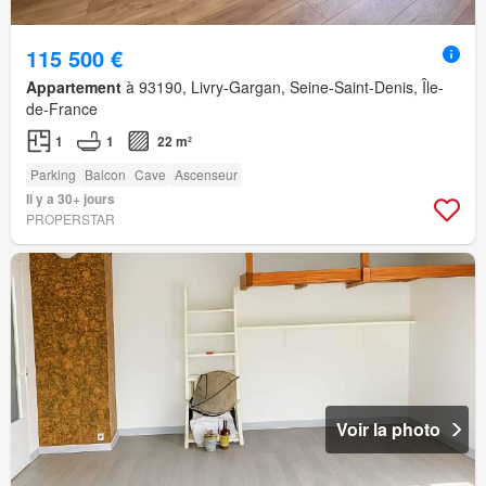
115 500 €
Appartement
à 93190, Livry-Gargan, Seine-Saint-Denis, Île-
de-France
1
1
22 m²
Parking
Balcon
Cave
Ascenseur
Il y a 30+ jours
PROPERSTAR
Voir la photo