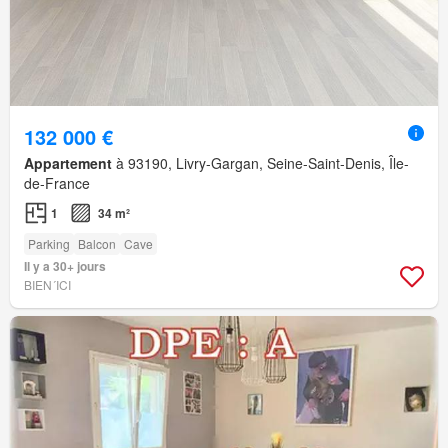
132 000 €
Appartement
à 93190, Livry-Gargan, Seine-Saint-Denis, Île-
de-France
1
34 m²
Parking
Balcon
Cave
Il y a 30+ jours
BIEN´ICI