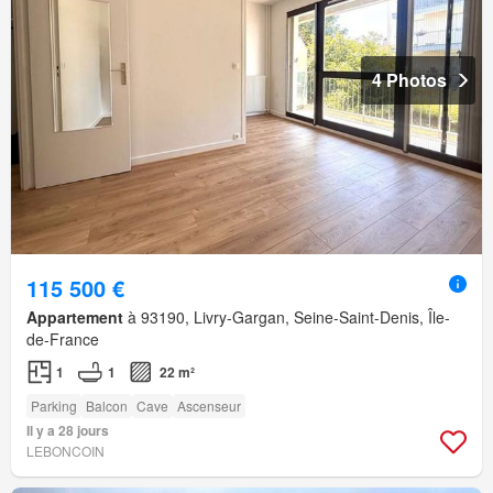
4 Photos
115 500 €
Appartement
à 93190, Livry-Gargan, Seine-Saint-Denis, Île-
de-France
1
1
22 m²
Parking
Balcon
Cave
Ascenseur
Il y a 28 jours
LEBONCOIN