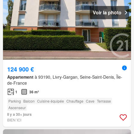
Voir la photo
124 900 €
Appartement
à 93190, Livry-Gargan, Seine-Saint-Denis, Île-
de-France
1
36 m²
Parking
Balcon
Cuisine équipée
Chauffage
Cave
Terrasse
Ascenseur
Il y a 30+ jours
BIEN´ICI