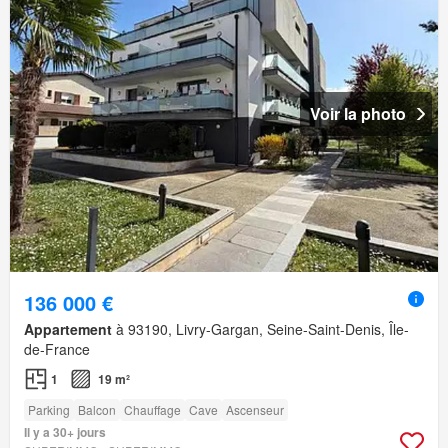
Voir la photo
136 000 €
Appartement
à 93190, Livry-Gargan, Seine-Saint-Denis, Île-
de-France
1
19 m²
Parking
Balcon
Chauffage
Cave
Ascenseur
Il y a 30+ jours