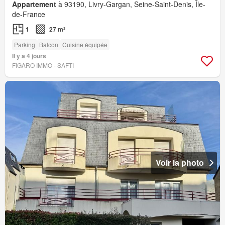
Appartement
à 93190, Livry-Gargan, Seine-Saint-Denis, Île-
de-France
1
27 m²
Parking
Balcon
Cuisine équipée
Il y a 4 jours
FIGARO IMMO - SAFTI
Voir la photo