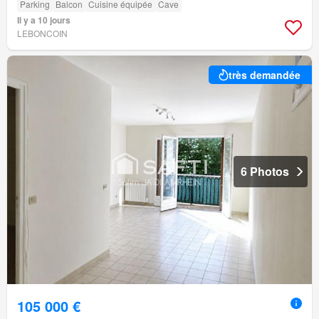
Parking
Balcon
Cuisine équipée
Cave
Il y a 10 jours
LEBONCOIN
très demandée
6 Photos
105 000 €