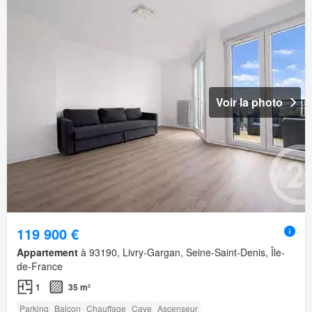
Voir la photo
119 900 €
Appartement
à 93190, Livry-Gargan, Seine-Saint-Denis, Île-
de-France
1
35 m²
Parking
Balcon
Chauffage
Cave
Ascenseur