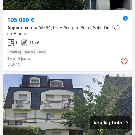
105 000 €
Appartement
à 93190, Livry-Gargan, Seine-Saint-Denis, Île-
de-France
1
25 m²
Parking
Balcon
Cave
Il y a 14 jours
BIEN´ICI
Voir la photo