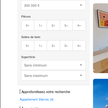
300 000 €
Pièces
0+
1+
2+
3+
4+
Salles de bain
0+
1+
2+
3+
4+
Superficie
Sans minimum
Sans maximum
Approfondissez votre recherche
Appartement Valcros (4)