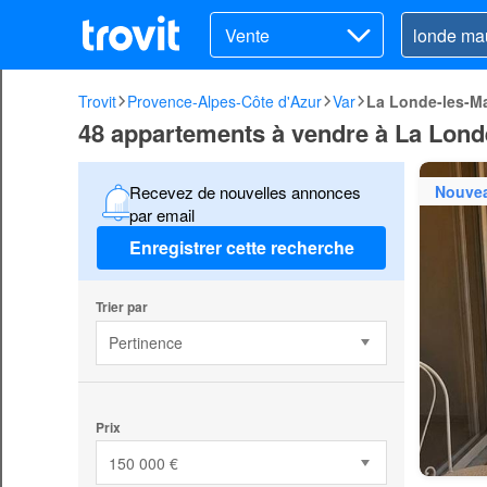
Vente
Trovit
Provence-Alpes-Côte d'Azur
Var
La Londe-les-M
48 appartements à vendre à La Lond
Nouve
Recevez de nouvelles annonces
par email
Enregistrer cette recherche
Trier par
Pertinence
Prix
150 000 €