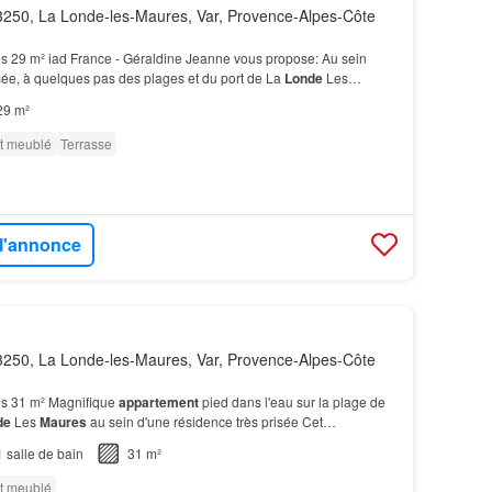
250, La Londe-les-Maures, Var, Provence-Alpes-Côte
s 29 m² iad France - Géraldine Jeanne vous propose: Au sein
sée, à quelques pas des plages et du port de La
Londe
Les
ment
lumineux de type 2 avec vue MER, d'environ…
29 m²
t meublé
Terrasse
 l'annonce
250, La Londe-les-Maures, Var, Provence-Alpes-Côte
s 31 m² Magnifique
appartement
pied dans l'eau sur la plage de
de
Les
Maures
au sein d'une résidence très prisée Cet
t rénové est vendu meublé clef en main…
1
salle de bain
31 m²
t meublé