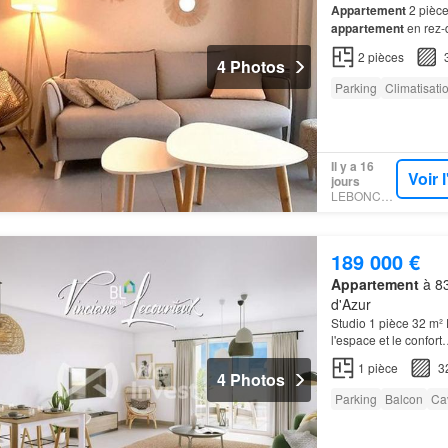
Appartement
2 pièce
appartement
en rez-d
appartement
, en par
2
pièces
4 Photos
Parking
Climatisati
Il y a 16
Voir 
jours
LEBONCOIN
189 000 €
Appartement
à 83
d'Azur
Studio 1 pièce 32 m²
l'espace et le confor
1
pièce
3
4 Photos
Parking
Balcon
Ca