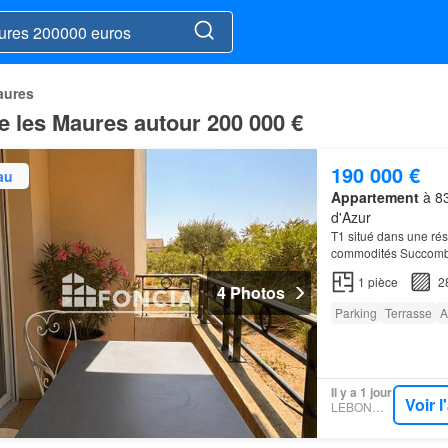
aures
e les Maures autour 200 000 €
190 000 €
au
Appartement
à 83
d'Azur
T1 situé dans une ré
commodités Succomb
Retrouvez toutes nos 
1
pièce
2
4 Photos
Parking
Terrasse
A
Il y a 1 jour
Voir 
LEBONCOIN