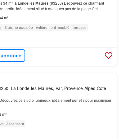
s 34 m² la
Londe
les
Maures
(83250) Découvrez ce charmant
e-jardin, idéalement situé à quelques pas de la plage Cet
fait état,décoré et meublé avec goût, est prêt à vi…
34 m²
on
Cuisine équipée
Entièrement meublé
Terrasse
l'annonce
250, La Londe-les-Maures, Var, Provence-Alpes-Côte
 Découvrez ce studio lumineux, idéalement pensés pour maximiser
t…
2 m²
ve
Ascenseur