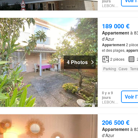
Voir 
jours
LEBONCOIN
189 000 €
Appartement
à 83
d'Azur
Appartement
2 pièce
et des plages,
appar
2
pièces
4 Photos
Parking
Cave
Terr
Il y a 9
Voir 
jours
LEBONCOIN
206 500 €
Appartement
à 83
d'Azur