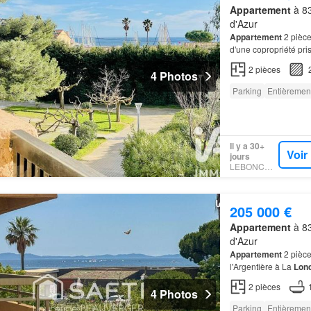
Appartement
à 83
d'Azur
Appartement
2 pièce
d'une copropriété pri
Maures
, bel
apparte
2
pièces
4 Photos
Parking
Entièremen
Il y a 30+
Voir
jours
LEBONCOIN
205 000 €
Appartement
à 83
d'Azur
Appartement
2 pièce
l'Argentière à La
Lon
appartement
jolimen
2
pièces
4 Photos
Parking
Entièremen