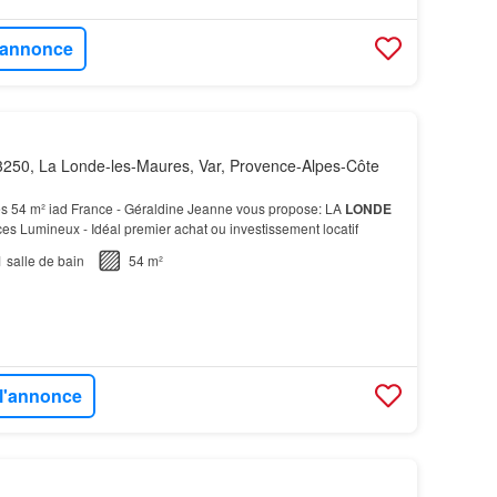
l'annonce
250, La Londe-les-Maures, Var, Provence-Alpes-Côte
s 54 m² iad France - Géraldine Jeanne vous propose: LA
LONDE
ces Lumineux - Idéal premier achat ou investissement locatif
1
salle de bain
54 m²
 l'annonce