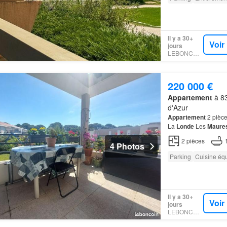
Il y a 30+
Voir
jours
LEBONCOIN
220 000 €
Appartement
à 83
d'Azur
Appartement
2 pièce
La
Londe
Les
Maure
accédez à toutes les 
2
pièces
4 Photos
Parking
Cuisine éq
Il y a 30+
Voir
jours
LEBONCOIN