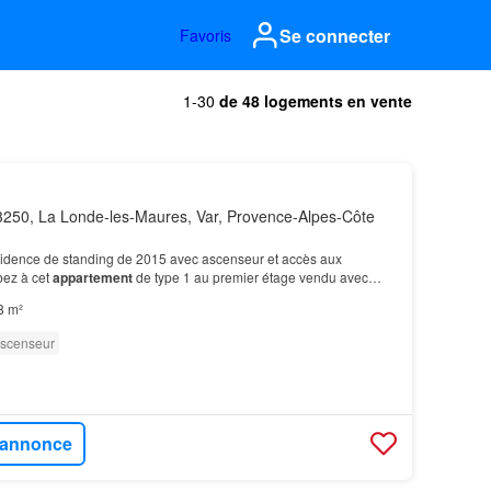
Se connecter
Favoris
1-30
de 48 logements en vente
250, La Londe-les-Maures, Var, Provence-Alpes-Côte
sidence de standing de 2015 avec ascenseur et accès aux
ez à cet
appartement
de type 1 au premier étage vendu avec
offres sur le site [URL masquée pour votre sécurité…
8 m²
scenseur
l'annonce