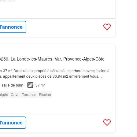
 l'annonce
250, La Londe-les-Maures, Var, Provence-Alpes-Côte
s 37 m² Dans une copropriété sécurisée et arborée avec piscine à
s
,
appartement
deux pièces de 36,84 m2 entièrement Vous
commodités à pied tout en profitant du calme d…
1
salle de bain
37 m²
uipée
Cave
Terrasse
Piscine
 l'annonce