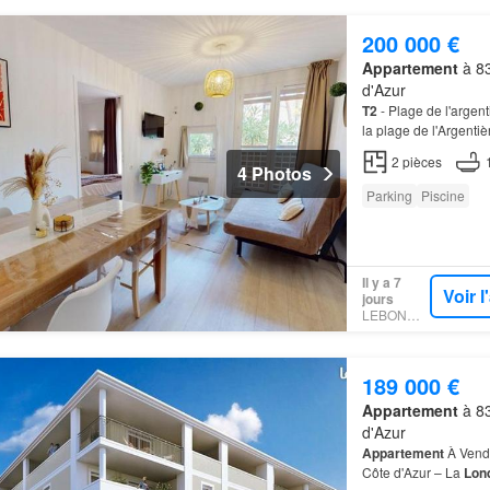
200 000 €
Appartement
à 83
d'Azur
T2
- Plage de l'argent
la plage de l'Argentiè
2
pièces
4 Photos
Parking
Piscine
Il y a 7
Voir 
jours
LEBONCOIN
189 000 €
Appartement
à 83
d'Azur
Appartement
À Vend
Côte d'Azur – La
Lon