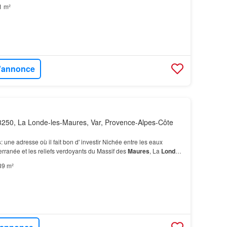
ements
conçus pour le confort moderne, avec des
1 m²
l'annonce
250, La Londe-les-Maures, Var, Provence-Alpes-Côte
s
: une adresse où il fait bon d' investir Nichée entre les eaux
erranée et les reliefs verdoyants du Massif des
Maures
, La
Londe
-
aque année de nombreux résidents, vac…
39 m²