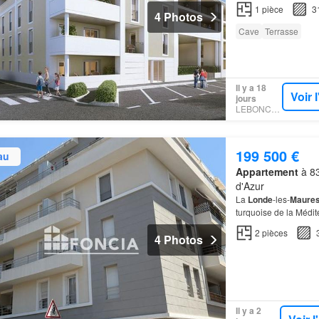
Maures
Des
appart
1
pièce
3
aménagements…
4 Photos
Cave
Terrasse
Il y a 18
Voir 
jours
LEBONCOIN
199 500 €
au
Appartement
à 83
d'Azur
La
Londe
-les-
Maure
turquoise de la Médit
les-
Maures
séduit ch
2
pièces
4 Photos
Il y a 2