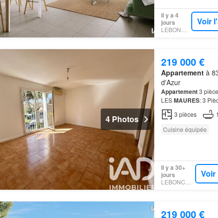
Il y a 4
Voir 
jours
LEBONCOIN
219 000 €
Appartement
à 83
d'Azur
Appartement
3 pièce
LES
MAURES
: 3 Piè
3
pièces
4 Photos
Cuisine équipée
Il y a 30+
Voir
jours
LEBONCOIN
219 000 €