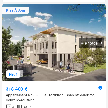
Mise À Jour
4 Photos
Neuf
318 400 €
Appartement
à 17390, La Tremblade, Charente-Maritime,
Nouvelle-Aquitaine
4
76 m²