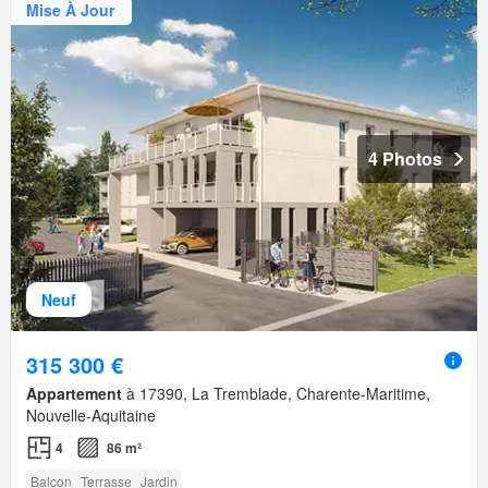
Mise À Jour
4 Photos
Neuf
315 300 €
Appartement
à 17390, La Tremblade, Charente-Maritime,
Nouvelle-Aquitaine
4
86 m²
Balcon
Terrasse
Jardin