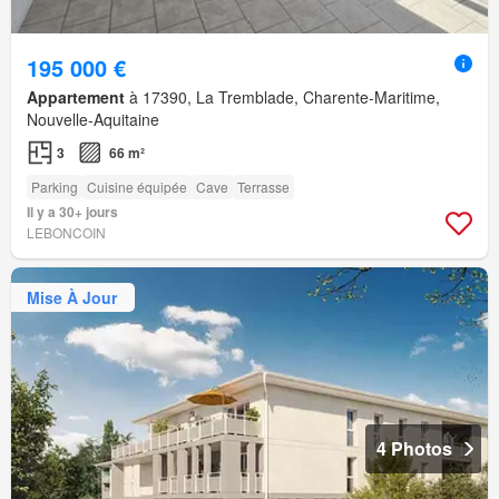
195 000 €
Appartement
à 17390, La Tremblade, Charente-Maritime,
Nouvelle-Aquitaine
3
66 m²
Parking
Cuisine équipée
Cave
Terrasse
Il y a 30+ jours
LEBONCOIN
Mise À Jour
4 Photos