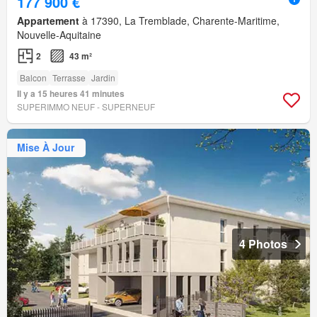
177 900 €
Appartement
à 17390, La Tremblade, Charente-Maritime,
Nouvelle-Aquitaine
2
43 m²
Balcon
Terrasse
Jardin
Il y a 15 heures 41 minutes
SUPERIMMO NEUF - SUPERNEUF
Mise À Jour
4 Photos