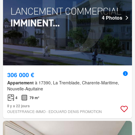
4 Photos
306 000 €
Appartement
à 17390, La Tremblade, Charente-Maritime,
Nouvelle-Aquitaine
4
79 m²
Il y a 22 jours
OUESTFRANCE-IMMO - EDOUARD DENIS PROMOTION