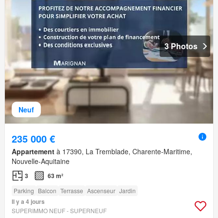
3 Photos
Neuf
235 000 €
Appartement
à 17390, La Tremblade, Charente-Maritime,
Nouvelle-Aquitaine
3
63 m²
Parking
Balcon
Terrasse
Ascenseur
Jardin
Il y a 4 jours
SUPERIMMO NEUF - SUPERNEUF