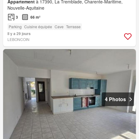
Appartement
à 17390, La Tremblade, Charente-Maritime,
Nouvelle-Aquitaine
3
66 m²
Parking
Cuisine équipée
Cave
Terrasse
Il y a 29 jours
LEBONCOIN
4 Photos