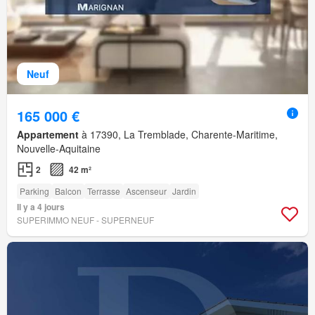
Neuf
165 000 €
Appartement
à 17390, La Tremblade, Charente-Maritime,
Nouvelle-Aquitaine
2
42 m²
Parking
Balcon
Terrasse
Ascenseur
Jardin
Il y a 4 jours
SUPERIMMO NEUF - SUPERNEUF