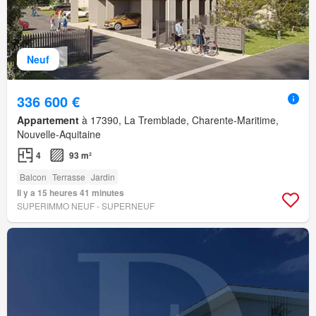
Neuf
336 600 €
Appartement
à 17390, La Tremblade, Charente-Maritime,
Nouvelle-Aquitaine
4
93 m²
Balcon
Terrasse
Jardin
Il y a 15 heures 41 minutes
SUPERIMMO NEUF - SUPERNEUF