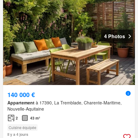
4 Photos
140 000 €
Appartement
à 17390, La Tremblade, Charente-Maritime,
Nouvelle-Aquitaine
2
43 m²
Cuisine équipée
Il y a 4 jours