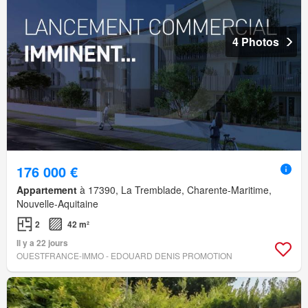
4 Photos
176 000 €
Appartement
à 17390, La Tremblade, Charente-Maritime,
Nouvelle-Aquitaine
2
42 m²
Il y a 22 jours
OUESTFRANCE-IMMO - EDOUARD DENIS PROMOTION