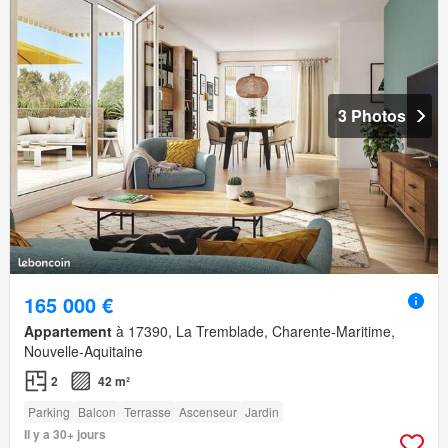
3 Photos
165 000 €
Appartement
à 17390, La Tremblade, Charente-Maritime,
Nouvelle-Aquitaine
2
42 m²
Parking
Balcon
Terrasse
Ascenseur
Jardin
Il y a 30+ jours