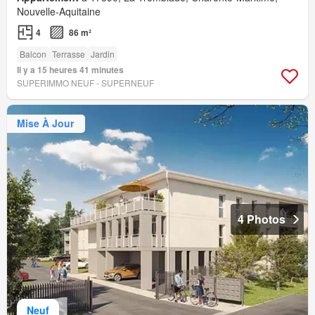
Nouvelle-Aquitaine
4
86 m²
Balcon
Terrasse
Jardin
Il y a 15 heures 41 minutes
SUPERIMMO NEUF - SUPERNEUF
Mise À Jour
4 Photos
Neuf