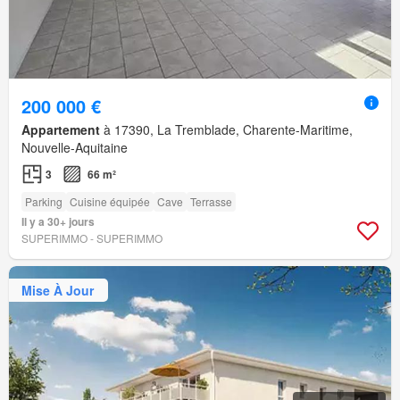
200 000 €
Appartement
à 17390, La Tremblade, Charente-Maritime,
Nouvelle-Aquitaine
3
66 m²
Parking
Cuisine équipée
Cave
Terrasse
Il y a 30+ jours
SUPERIMMO - SUPERIMMO
Mise À Jour