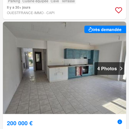
Parking
Cuisine équipée
Cave
Terrasse
Il y a 30+ jours
OUESTFRANCE-IMMO - CAPI
très demandée
4 Photos
200 000 €