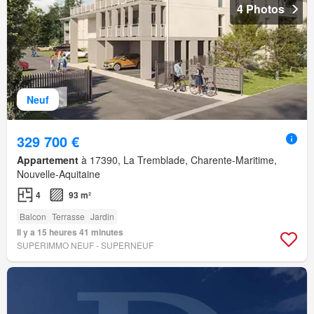
4 Photos
Neuf
329 700 €
Appartement
à 17390, La Tremblade, Charente-Maritime,
Nouvelle-Aquitaine
4
93 m²
Balcon
Terrasse
Jardin
Il y a 15 heures 41 minutes
SUPERIMMO NEUF - SUPERNEUF