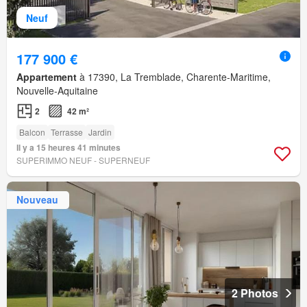
Neuf
177 900 €
Appartement
à 17390, La Tremblade, Charente-Maritime,
Nouvelle-Aquitaine
2
42 m²
Balcon
Terrasse
Jardin
Il y a 15 heures 41 minutes
SUPERIMMO NEUF - SUPERNEUF
Nouveau
2 Photos