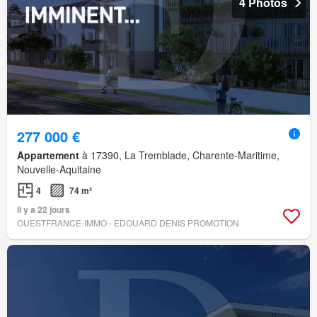
4 Photos
277 000 €
Appartement
à 17390, La Tremblade, Charente-Maritime,
Nouvelle-Aquitaine
4
74 m²
Il y a 22 jours
OUESTFRANCE-IMMO - EDOUARD DENIS PROMOTION