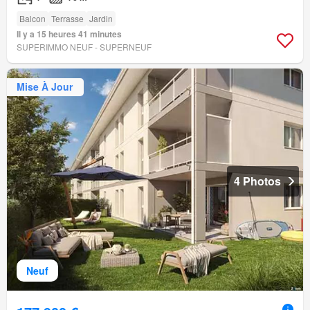
Balcon
Terrasse
Jardin
Il y a 15 heures 41 minutes
SUPERIMMO NEUF - SUPERNEUF
Mise À Jour
4 Photos
Neuf