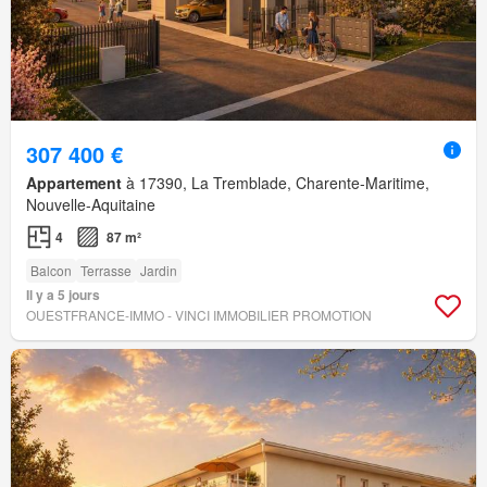
307 400 €
Appartement
à 17390, La Tremblade, Charente-Maritime,
Nouvelle-Aquitaine
4
87 m²
Balcon
Terrasse
Jardin
Il y a 5 jours
OUESTFRANCE-IMMO - VINCI IMMOBILIER PROMOTION