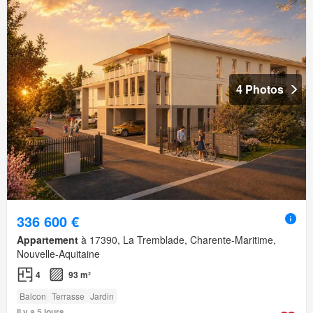
4 Photos
336 600 €
Appartement
à 17390, La Tremblade, Charente-Maritime,
Nouvelle-Aquitaine
4
93 m²
Balcon
Terrasse
Jardin
Il y a 5 jours