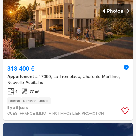
4 Photos
318 400 €
Appartement
à 17390, La Tremblade, Charente-Maritime,
Nouvelle-Aquitaine
4
77 m²
Balcon
Terrasse
Jardin
Il y a 5 jours
OUESTFRANCE-IMMO - VINCI IMMOBILIER PROMOTION