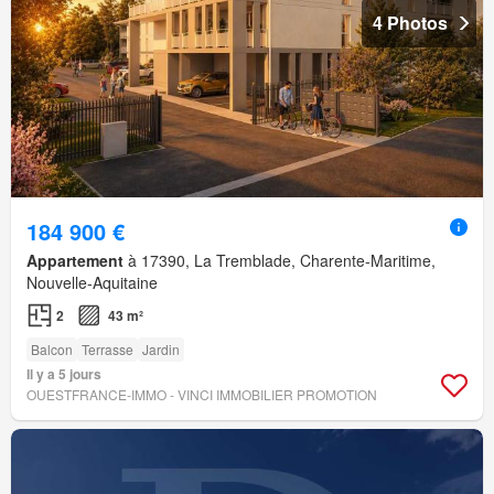
4 Photos
184 900 €
Appartement
à 17390, La Tremblade, Charente-Maritime,
Nouvelle-Aquitaine
2
43 m²
Balcon
Terrasse
Jardin
Il y a 5 jours
OUESTFRANCE-IMMO - VINCI IMMOBILIER PROMOTION