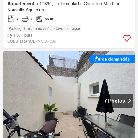
Appartement
à 17390, La Tremblade, Charente-Maritime,
Nouvelle-Aquitaine
3
1
66 m²
Parking
Cuisine équipée
Cave
Terrasse
Il y a 30+ jours
OUESTFRANCE-IMMO - CAPI
très demandée
7 Photos