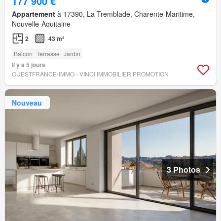
177 900 €
Appartement
à 17390, La Tremblade, Charente-Maritime,
Nouvelle-Aquitaine
2
43 m²
Balcon
Terrasse
Jardin
Il y a 5 jours
OUESTFRANCE-IMMO - VINCI IMMOBILIER PROMOTION
Nouveau
3 Photos