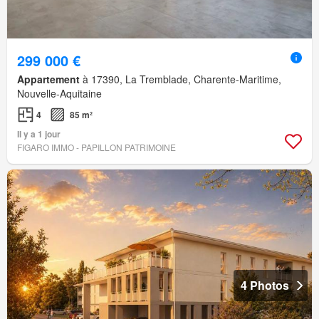
299 000 €
Appartement
à 17390, La Tremblade, Charente-Maritime,
Nouvelle-Aquitaine
4
85 m²
Il y a 1 jour
FIGARO IMMO - PAPILLON PATRIMOINE
4 Photos