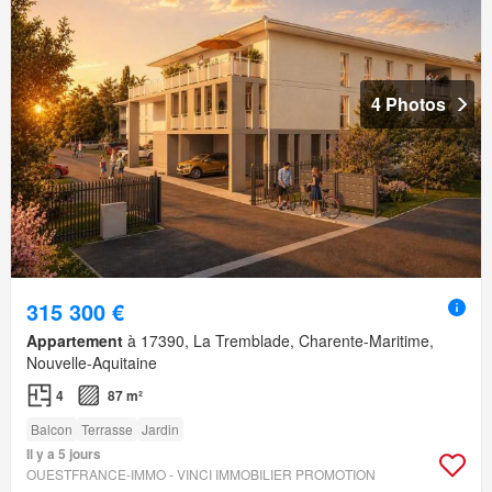
4 Photos
315 300 €
Appartement
à 17390, La Tremblade, Charente-Maritime,
Nouvelle-Aquitaine
4
87 m²
Balcon
Terrasse
Jardin
Il y a 5 jours
OUESTFRANCE-IMMO - VINCI IMMOBILIER PROMOTION