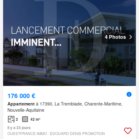
4 Photos
176 000 €
Appartement
à 17390, La Tremblade, Charente-Maritime,
Nouvelle-Aquitaine
2
42 m²
Il y a 23 jours
OUESTFRANCE-IMMO - EDOUARD DENIS PROMOTION