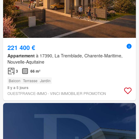
221 400 €
Appartement
à 17390, La Tremblade, Charente-Maritime,
Nouvelle-Aquitaine
3
66 m²
Balcon
Terrasse
Jardin
Il y a 5 jours
OUESTFRANCE-IMMO - VINCI IMMOBILIER PROMOTION