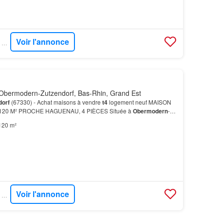
Voir l'annonce
SUPERIMMO NEUF - SUPERNEUF
Obermodern-Zutzendorf, Bas-Rhin, Grand Est
dorf
(67330) - Achat maisons à vendre
t4
logement neuf MAISON
20 M² PROCHE HAGUENAU, 4 PIÈCES Située à
Obermodern
-
NNEMENT
Obermodern
-
Zutzendorf
propose un cadre résidentiel
120 m²
Voir l'annonce
SUPERIMMO NEUF - SUPERNEUF