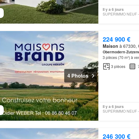
Il y a 6 jours
224 900 €
Maison
à 67330, 
Obermodern
-
Zutzen
3 pièces (70 m²) à v
Proche gares (
Oberm
3
pièces
4 Photos
Il y a 6 jours
246 300 €