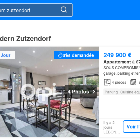
dern Zutzendorf
249 900 €
 Jour
très demandée
Appartement
à 67
SOUS COMPROMIS
garage, parking et
bel
appartement
…
4
pièces
4 Photos
Parking
Cuisine éq
Il y a 2
Voir 
jours
LEBONCOIN