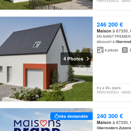
PARU
246 200 €
Maison
à 67330, 
EN AVANT PREMIER
découvrir à
Obermod
Elle compte trois cha
4
pièces
4 Photos
Il y a 30+ jours
PARU
240 300 €
très demandée
Maison
à 67330, 
Obermodern
-
Zutzen