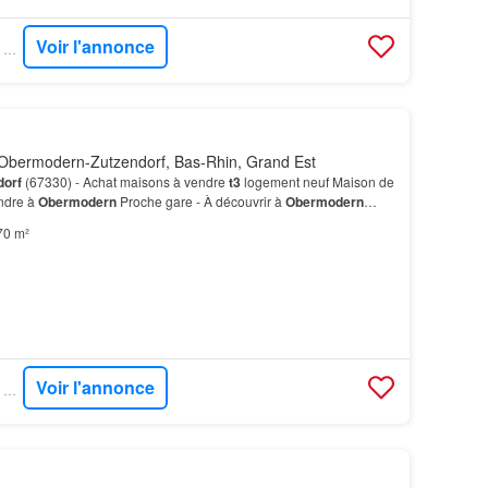
Voir l'annonce
SUPERIMMO NEUF - SUPERNEUF
Obermodern-Zutzendorf, Bas-Rhin, Grand Est
dorf
(67330) - Achat maisons à vendre
t3
logement neuf Maison de
endre à
Obermodern
Proche gare - À découvrir à
Obermodern
odern
-
Zutzendorf
et Ingwiller), écoles, bouche…
70 m²
Voir l'annonce
SUPERIMMO NEUF - SUPERNEUF