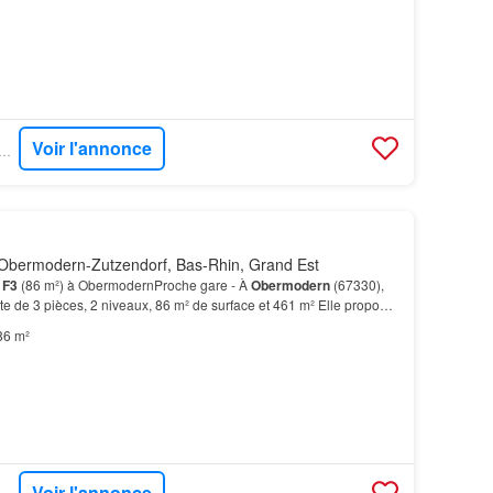
Voir l'annonce
VENDU - MAISONS BRAND
Obermodern-Zutzendorf, Bas-Rhin, Grand Est
n
F3
(86 m²) à ObermodernProche gare - À
Obermodern
(67330),
e de 3 pièces, 2 niveaux, 86 m² de surface et 461 m² Elle propose
uisine et une salle de bains.À dix minute…
86 m²
Voir l'annonce