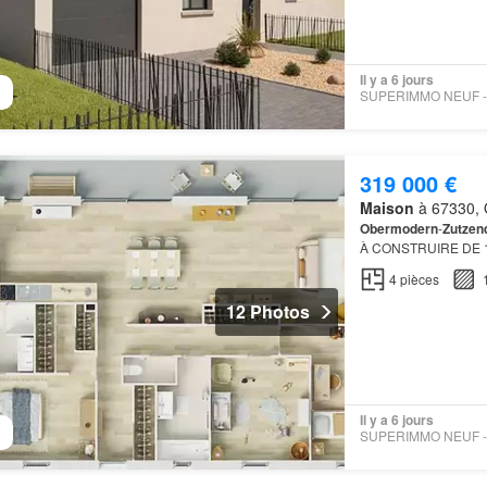
Il y a 6 jours
319 000 €
Maison
à 67330, 
Obermodern
-
Zutzen
À CONSTRUIRE DE 1
Zutzendorf
ENVIRO
4
pièces
p…
12 Photos
Il y a 6 jours