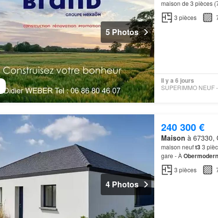
maison de 3 pièces (
proximité: gares (
Obe
3
pièces
5 Photos
Il y a 6 jours
240 300 €
Maison
à 67330, 
maison neuf
t3
3 pièc
gare - À
Obermoder
proximité: gares (
Obe
3
pièces
4 Photos