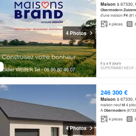
Maison
à 67330, 
Obermodern
-
Zutzen
d'une maison
F4
(81 
minutes: gares (
Ober
4
pièces
4 Photos
Il y a 6 jours
246 300 €
Maison
à 67330, 
maison neuf
t4
4 piè
À
Obermodern
(67330
minutes: gares (
Ober
4
pièces
4 Photos