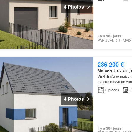
4 Photos
Il y a 30+ jours
PARU
236 200 €
Maison
à 67330, 
VENTE d'une maiso
maison neuve en vent
deux chambres, une c
3
pièces
4 Photos
Il y a 30+ jours