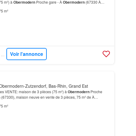
75 m²) à
Obermodern
Proche gare - À
Obermodern
(67330 À
rmodern
-
Zutzendorf
et Ingwiller), écoles, boucher…
75 m²
Voir l'annonce
SUPERIMMO NEUF - SUPERNEUF
Obermodern-Zutzendorf, Bas-Rhin, Grand Est
es VENTE: maison de 3 pièces (75 m²) à
Obermodern
Proche
n
(67330), maison neuve en vente de 3 pièces, 75 m² de À
rmodern
-
Zutzendorf
et Ingwiller), écoles, boucherie…
75 m²