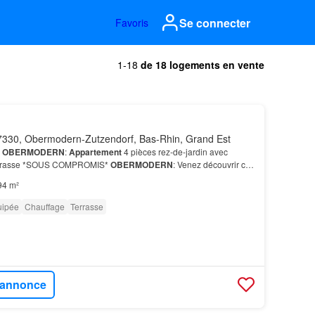
Se connecter
Favoris
1-18
de 18 logements en vente
330, Obermodern-Zutzendorf, Bas-Rhin, Grand Est
*
OBERMODERN
:
Appartement
4 pièces rez-de-jardin avec
 terrasse *SOUS COMPROMIS*
OBERMODERN
: Venez découvrir ce
94 m²
uipée
Chauffage
Terrasse
l'annonce