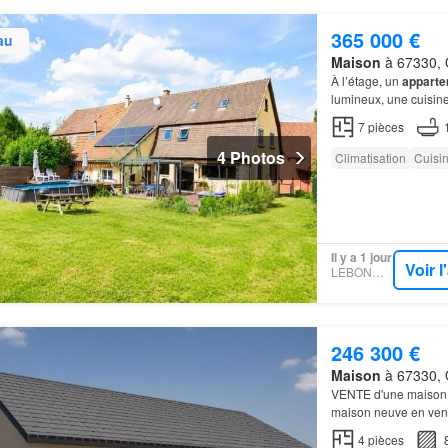
365 000 €
au
Maison
à 67330, 
À l’étage, un
appart
lumineux, une cuisin
7
pièces
4 Photos
Climatisation
Cuisi
Il y a 1 jour
Voir 
LEBONCOIN
246 300 €
Maison
à 67330, 
VENTE d'une maiso
maison neuve en vente
trois chambres, une c
4
pièces