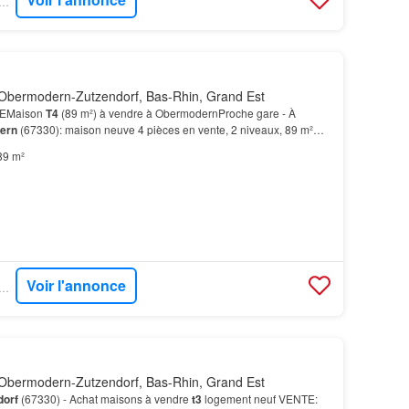
VENDU - MAISONS BRAND
Obermodern-Zutzendorf, Bas-Rhin, Grand Est
EMaison
T4
(89 m²) à vendre à ObermodernProche gare - À
ern
(67330): maison neuve 4 pièces en vente, 2 niveaux, 89 m²
mbres, une cuisine et une salle de bains.À dix minu…
89 m²
Voir l'annonce
VENDU - MAISONS BRAND
Obermodern-Zutzendorf, Bas-Rhin, Grand Est
dorf
(67330) - Achat maisons à vendre
t3
logement neuf VENTE: