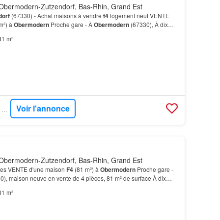
Obermodern-Zutzendorf, Bas-Rhin, Grand Est
dorf
(67330) - Achat maisons à vendre
t4
logement neuf VENTE
m²) à
Obermodern
Proche gare - À
Obermodern
(67330), À dix
modern
-
Zutzendorf
et Ingwiller), écoles, boucher…
81 m²
Voir l'annonce
SUPERIMMO NEUF - SUPERNEUF
Obermodern-Zutzendorf, Bas-Rhin, Grand Est
ces VENTE d'une maison
F4
(81 m²) à
Obermodern
Proche gare -
), maison neuve en vente de 4 pièces, 81 m² de surface À dix
modern
-
Zutzendorf
et Ingwiller), écoles, bou…
81 m²