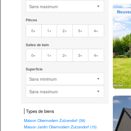
Sans maximum
Nouve
Pièces
0+
1+
2+
3+
4+
Salles de bain
0+
1+
2+
3+
4+
Superficie
Sans minimum
Sans maximum
Types de biens
Maison Obermodern Zutzendorf (39)
Maison Jardin Obermodern Zutzendorf (15)