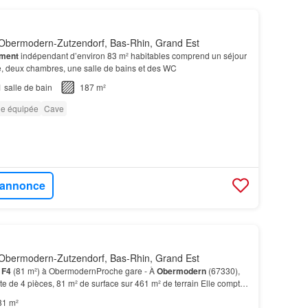
Obermodern-Zutzendorf, Bas-Rhin, Grand Est
ement
indépendant d’environ 83 m² habitables comprend un séjour
e, deux chambres, une salle de bains et des WC
1
salle de bain
187 m²
ne équipée
Cave
l'annonce
Obermodern-Zutzendorf, Bas-Rhin, Grand Est
n
F4
(81 m²) à ObermodernProche gare - À
Obermodern
(67330),
 de 4 pièces, 81 m² de surface sur 461 m² de terrain Elle compte
uisine et une salle de bains.À dix minut…
81 m²