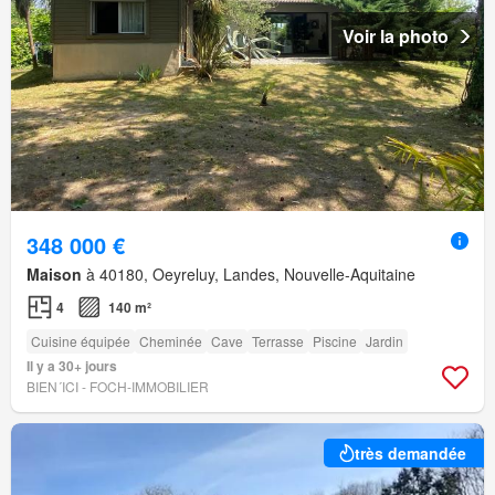
Voir la photo
348 000 €
Maison
à 40180, Oeyreluy, Landes, Nouvelle-Aquitaine
4
140 m²
Cuisine équipée
Cheminée
Cave
Terrasse
Piscine
Jardin
Il y a 30+ jours
BIEN´ICI - FOCH-IMMOBILIER
très demandée