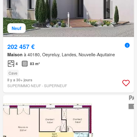
Neuf
202 457 €
Maison
à 40180, Oeyreluy, Landes, Nouvelle-Aquitaine
4
83 m²
Cave
Il y a 30+ jours
SUPERIMMO NEUF - SUPERNEUF