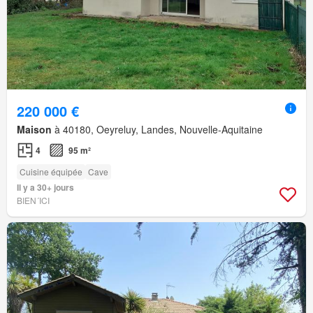
220 000 €
Maison
à 40180, Oeyreluy, Landes, Nouvelle-Aquitaine
4
95 m²
Cuisine équipée
Cave
Il y a 30+ jours
BIEN´ICI