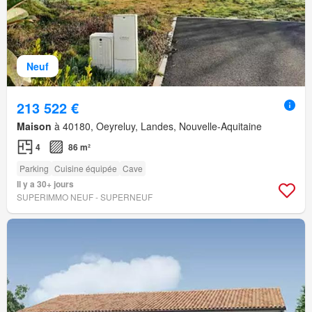
Neuf
213 522 €
Maison
à 40180, Oeyreluy, Landes, Nouvelle-Aquitaine
4
86 m²
Parking
Cuisine équipée
Cave
Il y a 30+ jours
SUPERIMMO NEUF - SUPERNEUF