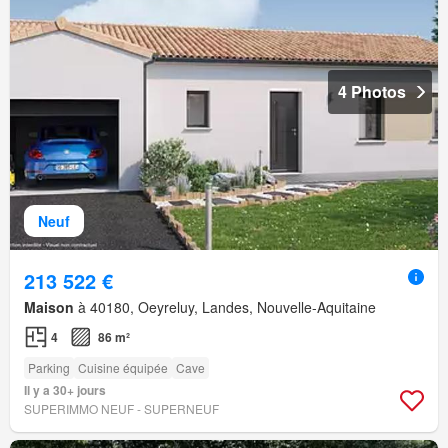
4 Photos
Neuf
213 522 €
Maison
à 40180, Oeyreluy, Landes, Nouvelle-Aquitaine
4
86 m²
Parking
Cuisine équipée
Cave
Il y a 30+ jours
SUPERIMMO NEUF - SUPERNEUF