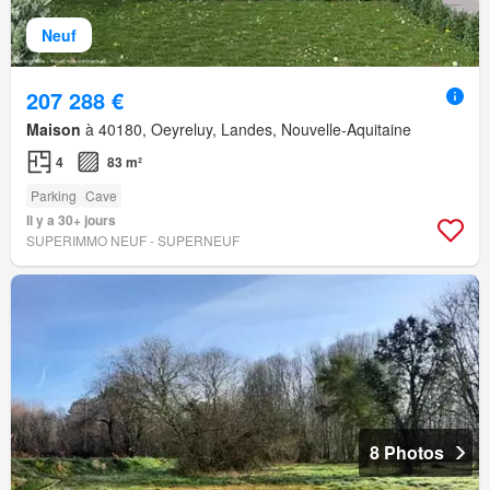
Neuf
207 288 €
Maison
à 40180, Oeyreluy, Landes, Nouvelle-Aquitaine
4
83 m²
Parking
Cave
Il y a 30+ jours
SUPERIMMO NEUF - SUPERNEUF
8 Photos