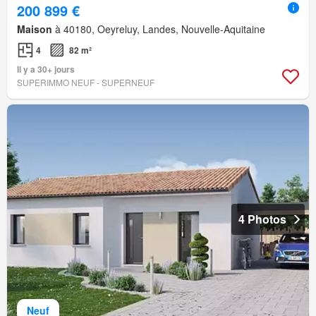
200 899 €
Maison
à 40180, Oeyreluy, Landes, Nouvelle-Aquitaine
4
82 m²
Il y a 30+ jours
SUPERIMMO NEUF - SUPERNEUF
4 Photos
Neuf