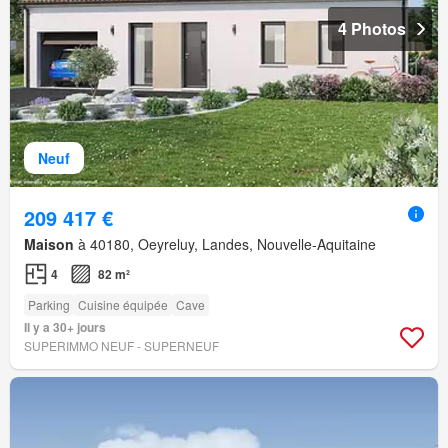
4 Photos
Neuf
209 417 €
Maison
à 40180, Oeyreluy, Landes, Nouvelle-Aquitaine
4
82 m²
Parking
Cuisine équipée
Cave
Il y a 30+ jours
SUPERIMMO NEUF - SUPERNEUF