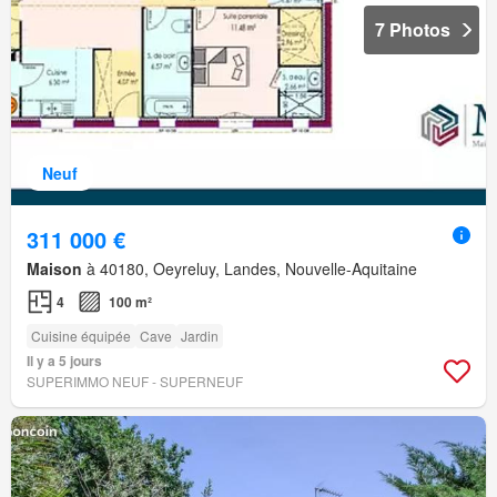
7 Photos
Neuf
311 000 €
Maison
à 40180, Oeyreluy, Landes, Nouvelle-Aquitaine
4
100 m²
Cuisine équipée
Cave
Jardin
Il y a 5 jours
SUPERIMMO NEUF - SUPERNEUF