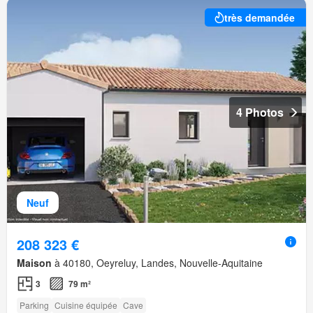
très demandée
4 Photos
Neuf
208 323 €
Maison
à 40180, Oeyreluy, Landes, Nouvelle-Aquitaine
3
79 m²
Parking
Cuisine équipée
Cave