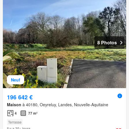
8 Photos
Neuf
196 642 €
Maison
à 40180, Oeyreluy, Landes, Nouvelle-Aquitaine
4
77 m²
Terrasse
Il y a 30+ jours