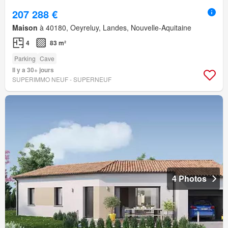
207 288 €
Maison
à 40180, Oeyreluy, Landes, Nouvelle-Aquitaine
4
83 m²
Parking
Cave
Il y a 30+ jours
SUPERIMMO NEUF - SUPERNEUF
4 Photos