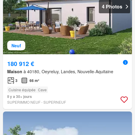
4 Photos
Neuf
180 912 €
Maison
à 40180, Oeyreluy, Landes, Nouvelle-Aquitaine
3
66 m²
Cuisine équipée
Cave
Il y a 30+ jours
SUPERIMMO NEUF - SUPERNEUF