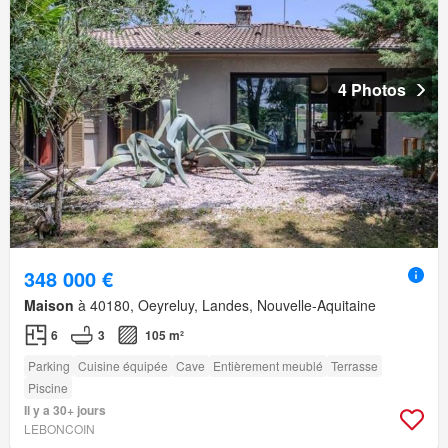
4 Photos
348 000 €
Maison
à 40180, Oeyreluy, Landes, Nouvelle-Aquitaine
6
3
105 m²
Parking
Cuisine équipée
Cave
Entièrement meublé
Terrasse
Piscine
Il y a 30+ jours
LEBONCOIN