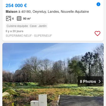
254 000 €
Maison
à 40180, Oeyreluy, Landes, Nouvelle-Aquitaine
4
90 m²
Cuisine équipée
Cave
Jardin
Il y a 20 jours
SUPERIMMO NEUF - SUPERNEUF
8 Photos