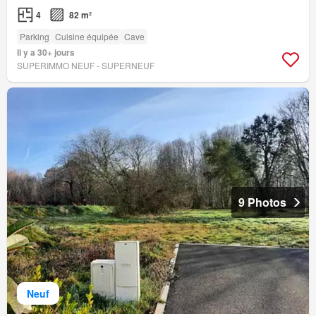
4
82 m²
Parking
Cuisine équipée
Cave
Il y a 30+ jours
SUPERIMMO NEUF - SUPERNEUF
9 Photos
Neuf