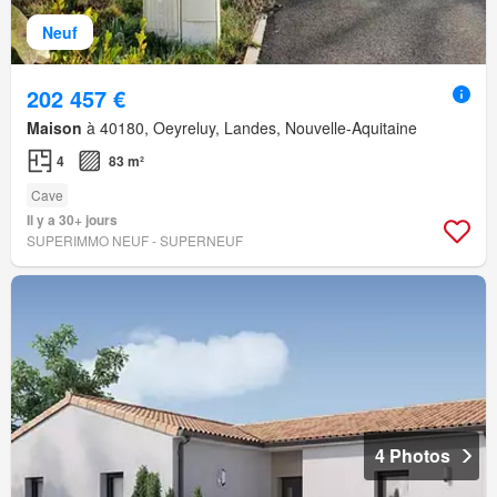
Neuf
202 457 €
Maison
à 40180, Oeyreluy, Landes, Nouvelle-Aquitaine
4
83 m²
Cave
Il y a 30+ jours
SUPERIMMO NEUF - SUPERNEUF
4 Photos