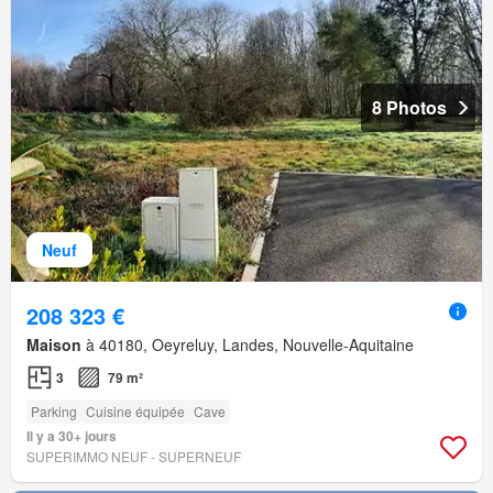
8 Photos
Neuf
208 323 €
Maison
à 40180, Oeyreluy, Landes, Nouvelle-Aquitaine
3
79 m²
Parking
Cuisine équipée
Cave
Il y a 30+ jours
SUPERIMMO NEUF - SUPERNEUF