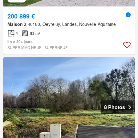
200 899 €
Maison
à 40180, Oeyreluy, Landes, Nouvelle-Aquitaine
4
82 m²
Il y a 30+ jours
SUPERIMMO NEUF - SUPERNEUF
8 Photos