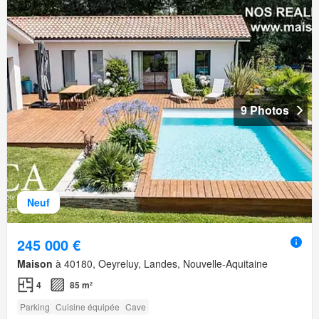
9 Photos
Neuf
245 000 €
Maison
à 40180, Oeyreluy, Landes, Nouvelle-Aquitaine
4
85 m²
Parking
Cuisine équipée
Cave