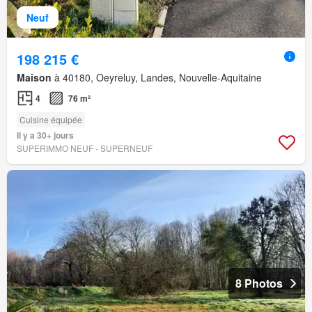
Neuf
198 215 €
Maison
à 40180, Oeyreluy, Landes, Nouvelle-Aquitaine
4
76 m²
Cuisine équipée
Il y a 30+ jours
SUPERIMMO NEUF - SUPERNEUF
8 Photos