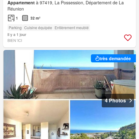
Appartement
à 97419, La Possession, Département de La
Réunion
1
32 m²
Parking
Cuisine équipée
Entièrement meublé
Il y a 1 jour
BIEN´ICI
très demandée
4 Photos