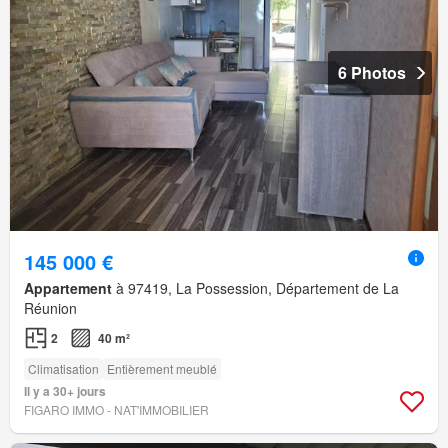
6 Photos
145 000 €
Appartement
à 97419, La Possession, Département de La
Réunion
2
40 m²
Climatisation
Entièrement meublé
Il y a 30+ jours
FIGARO IMMO - NAT'IMMOBILIER