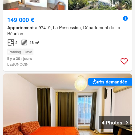
149 000 €
Appartement
à 97419, La Possession, Département de La
Réunion
2
48 m²
Parking
Cave
Il y a 30+ jours
LEBONCOIN
très demandée
4 Photos