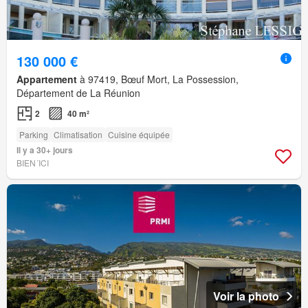
130 000 €
Appartement
à 97419, Bœuf Mort, La Possession,
Département de La Réunion
2
40 m²
Parking
Climatisation
Cuisine équipée
Il y a 30+ jours
BIEN´ICI
Voir la photo