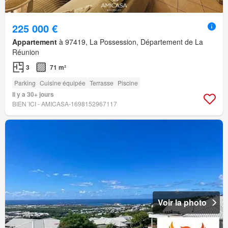
225 000 €
Appartement
à 97419, La Possession, Département de La
Réunion
3
71 m²
Parking
Cuisine équipée
Terrasse
Piscine
Il y a 30+ jours
BIEN´ICI - AMICASA-1698152967117
Voir la photo