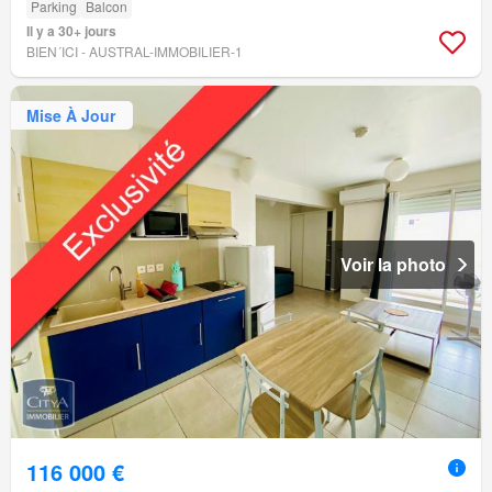
Parking
Balcon
Il y a 30+ jours
BIEN´ICI - AUSTRAL-IMMOBILIER-1
Mise À Jour
Voir la photo
116 000 €