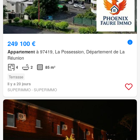
249 100 €
Appartement
à 97419, La Possession, Département de La
Réunion
4
2
85 m²
Terrasse
Il y a 20 jours
SUPERIMMO - SUPERIMMO