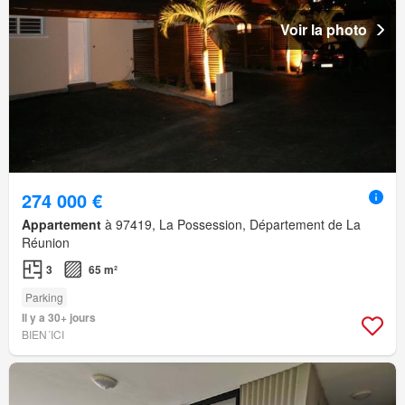
Voir la photo
274 000 €
Appartement
à 97419, La Possession, Département de La
Réunion
3
65 m²
Parking
Il y a 30+ jours
BIEN´ICI