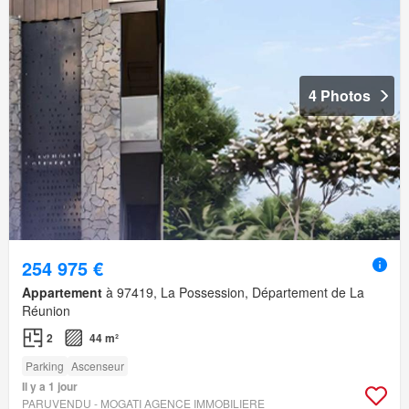
4 Photos
254 975 €
Appartement
à 97419, La Possession, Département de La
Réunion
2
44 m²
Parking
Ascenseur
Il y a 1 jour
PARUVENDU - MOGATI AGENCE IMMOBILIERE