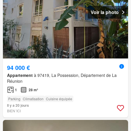
Voir la photo
94 000 €
Appartement
à 97419, La Possession, Département de La
Réunion
1
28 m²
Parking
Climatisation
Cuisine équipée
Il y a 20 jours
BIEN´ICI