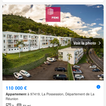
Voir la photo
110 000 €
Appartement
à 97419, La Possession, Département de La
Réunion
2
51 m²