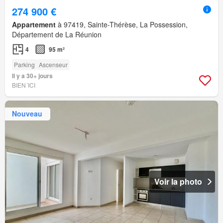
274 900 €
Appartement
à 97419, Sainte-Thérèse, La Possession,
Département de La Réunion
4
95 m²
Parking
Ascenseur
Il y a 30+ jours
BIEN´ICI
Nouveau
Voir la photo