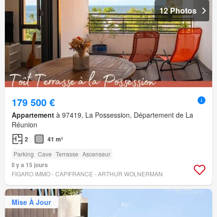
12 Photos
179 500 €
Appartement
à 97419, La Possession, Département de La
Réunion
2
41 m²
Parking
Cave
Terrasse
Ascenseur
Il y a 15 jours
FIGARO IMMO - CAPIFRANCE - ARTHUR WOLNERMAN
Mise À Jour