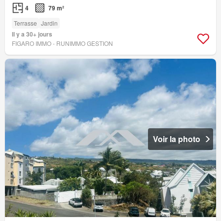
4
79 m²
Terrasse
Jardin
Il y a 30+ jours
FIGARO IMMO - RUNIMMO GESTION
Voir la photo