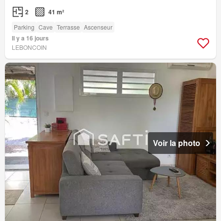
2
41 m²
Parking
Cave
Terrasse
Ascenseur
Il y a 16 jours
LEBONCOIN
Voir la photo