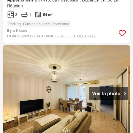
Réunion
2
1
54 m²
Parking
Cuisine équipée
Ascenseur
Il y a 8 jours
FIGARO IMMO - CAPIFRANCE - JULIETTE DELAHAYE
Voir la photo