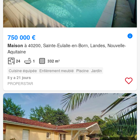
750 000 €
Maison
à 40200, Sainte-Eulalie-en-Born, Landes, Nouvelle-
Aquitaine
24
1
332 m²
Cuisine équipée
Entièrement meublé
Piscine
Jardin
Il y a 21 jours
PROPERSTAR