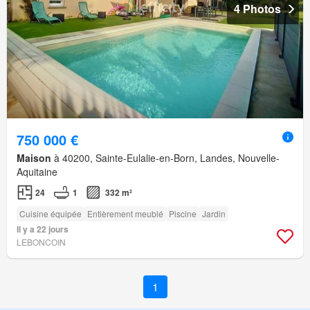
4 Photos
750 000 €
Maison
à 40200, Sainte-Eulalie-en-Born, Landes, Nouvelle-
Aquitaine
24
1
332 m²
Cuisine équipée
Entièrement meublé
Piscine
Jardin
Il y a 22 jours
LEBONCOIN
1