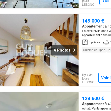
Voir
jours
LEBONCOIN
145 000 €
Appartement
à 40
En exclusivité dans 
appartement
dans un
plus, vous pourrez pro
3
pièces
4 Photos
Cuisine équipée
Te
Il y a 24
Voir 
jours
LEBONCOIN
129 600 €
Appartement
à 40
Achat / Vente
appart