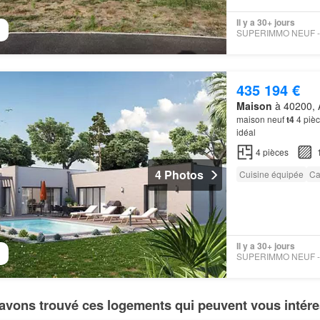
Il y a 30+ jours
435 194 €
Maison
à 40200, A
maison neuf
t4
4 pièc
idéal
4
pièces
4 Photos
Cuisine équipée
Ca
Il y a 30+ jours
avons trouvé ces logements qui peuvent vous intére