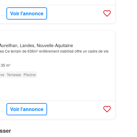
Voir l'annonce
SUPERIMMO NEUF - SUPERNEUF
ureilhan, Landes, Nouvelle-Aquitaine
es Ce terrain de 636m² entièrement viabilisé offre un cadre de vie
135 m²
ve
Terrasse
Piscine
Voir l'annonce
SUPERIMMO NEUF - SUPERNEUF
sser