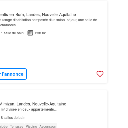
ntis-en-Born, Landes, Nouvelle-Aquitaine
à usage d'habitation composée d'un salon- séjour, une salle de
x chambres…
1
salle de bain
238 m²
r l'annonce
Mimizan, Landes, Nouvelle-Aquitaine
m² divisée en deux
appartements
…
8
salles de bain
uipée
Terrasse
Piscine
Ascenseur