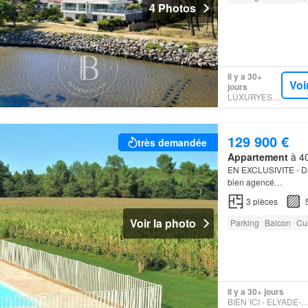
4 Photos
Il y a 30+
Voi
jours
LUXURYESTATE
129 900 €
très demandée
Appartement
à 40
EN EXCLUSIVITE - D
bien agencé…
3
pièces
Voir la photo
Parking
Balcon
Cu
Il y a 30+ jours
BIEN´ICI - ELYADE-FILAT