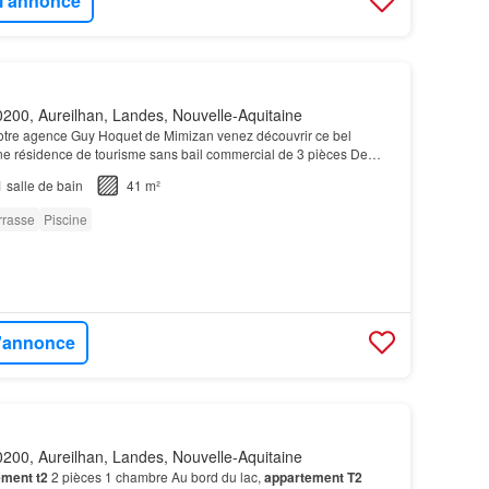
 l'annonce
200, Aureilhan, Landes, Nouvelle-Aquitaine
votre agence Guy Hoquet de Mimizan venez découvrir ce bel
e résidence de tourisme sans bail commercial de 3 pièces De
fiter d'une terrasse, d'une salle de sport et…
1
salle de bain
41 m²
rrasse
Piscine
l'annonce
200, Aureilhan, Landes, Nouvelle-Aquitaine
ement t2
2 pièces 1 chambre Au bord du lac,
appartement T2