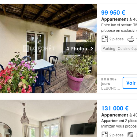
99 950 €
Appartement
à 40
Entre lac et océan:
T
propose en exclusivi
résidence offre un e
2
pièces
4 Photos
Parking
Cuisine éq
Il y a 30+
Voir
jours
LEBONCOIN
131 000 €
Appartement
à 40
Appartement
2 pièc
Mimizan vous propos
Vous pourrez égaleme
2
pièces