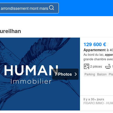
ureilhan
129 600 €
Appartement
à 40
Au bord du lac,
appar
grande chambre avec 
détentes…
2
pièces
7 Photos
Parking
Balcon
Pis
Il y a 30+ jours