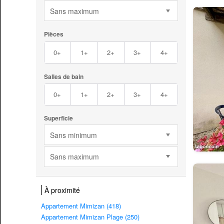
Sans maximum
Pièces
0+
1+
2+
3+
4+
Salles de bain
0+
1+
2+
3+
4+
Superficie
Sans minimum
Sans maximum
À proximité
Appartement Mimizan (418)
Appartement Mimizan Plage (250)