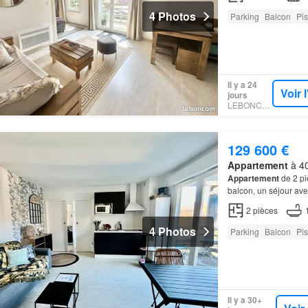
4 Photos
Parking
Balcon
Pis
Il y a 24
Voir 
jours
LEBONCOIN
129 600 €
Appartement
à 40
Appartement
de 2 pi
balcon, un séjour av
pour les moments de
2
pièces
4 Photos
Parking
Balcon
Pis
Il y a 30+