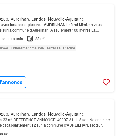
200, Aureilhan, Landes, Nouvelle-Aquitaine
2
avec terrasse et
piscine
-
AUREILHAN
Laforêt Mimizan vous
té sur la commune d'Aureilhan: A seulement 100 mètres La
nvironnement agréable avec
piscine
, espaces ver…
1
salle de bain
28 m²
uipée
Entièrement meublé
Terrasse
Piscine
 l'annonce
200, Aureilhan, Landes, Nouvelle-Aquitaine
es 33 m² REFERENCE ANNONCE: 40007-81 - L'étude Notariale de
e cet
appartement T2
sur la commune d'AUREILHAN, secteur
nt profiter des belles journées ensoleillées autour…
33 m²