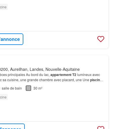
cine
l'annonce
200, Aureilhan, Landes, Nouvelle-Aquitaine
èces principales Au bord du lac,
appartement T2
lumineux avec
ec sa cuisine, une grande chambre avec placard, une Une
piscine
 détentes.…
1
salle de bain
30 m²
cine