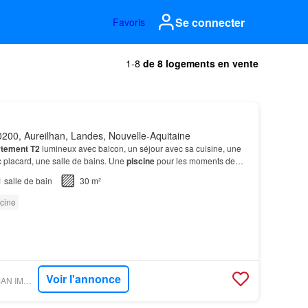
Se connecter
Favoris
1-8
de 8 logements en vente
200, Aureilhan, Landes, Nouvelle-Aquitaine
tement T2
lumineux avec balcon, un séjour avec sa cuisine, une
placard, une salle de bains. Une
piscine
pour les moments de
1
salle de bain
30 m²
cine
Voir l'annonce
FIGARO IMMO - HUMAN IMMOBILIER - MIMIZAN