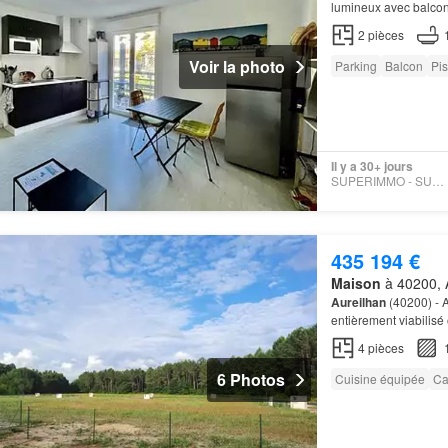
lumineux avec balcon
piscine
pour les mom
2
pièces
Voir la photo
Parking
Balcon
Pis
Il y a 30+ jours
SUPERIMMO - SUPERIMMO
435 194 €
Maison
à 40200, A
Aureilhan
(40200) - 
entièrement viabilisé
4
pièces
6 Photos
Cuisine équipée
Ca