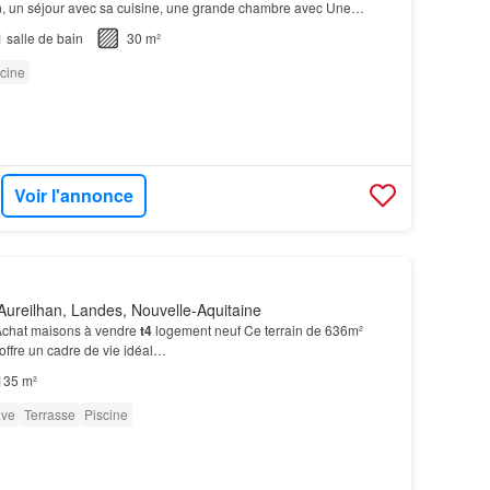
, un séjour avec sa cuisine, une grande chambre avec Une
ents de détentes…
1
salle de bain
30 m²
cine
Voir l'annonce
ureilhan, Landes, Nouvelle-Aquitaine
Achat maisons à vendre
t4
logement neuf Ce terrain de 636m²
 offre un cadre de vie idéal…
135 m²
ve
Terrasse
Piscine