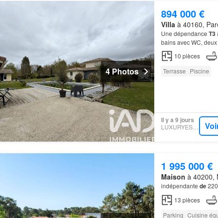
894 000 €
Villa
à 40160, Pare
Une dépendance
T3
bains avec WC, deu
10
pièces
4 Photos
Terrasse
Piscine
Il y a 9 jours
Voi
LUXURYESTATE
1 995 000 €
Maison
à 40200, 
indépendante
de
220 
13
pièces
Parking
Cuisine éq