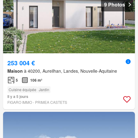
9 Photos
253 004 €
Maison
à 40200, Aureilhan, Landes, Nouvelle-Aquitaine
5
106 m²
Cuisine équipée
Jardin
Il y a 5 jours
FIGARO IMMO - PRIMEA CASTETS