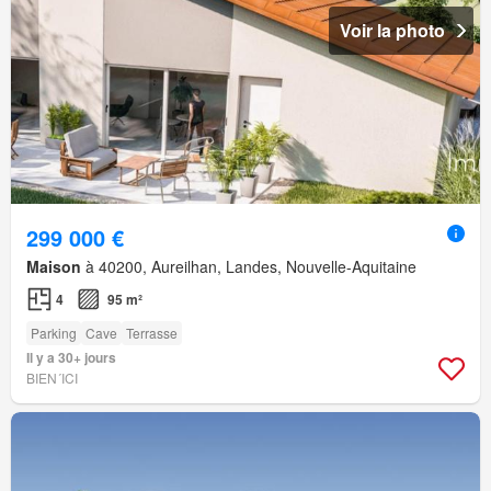
Voir la photo
299 000 €
Maison
à 40200, Aureilhan, Landes, Nouvelle-Aquitaine
4
95 m²
Parking
Cave
Terrasse
Il y a 30+ jours
BIEN´ICI