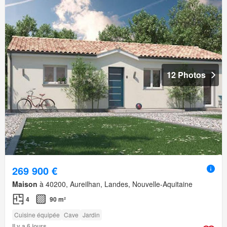
12 Photos
269 900 €
Maison
à 40200, Aureilhan, Landes, Nouvelle-Aquitaine
4
90 m²
Cuisine équipée
Cave
Jardin
Il y a 6 jours