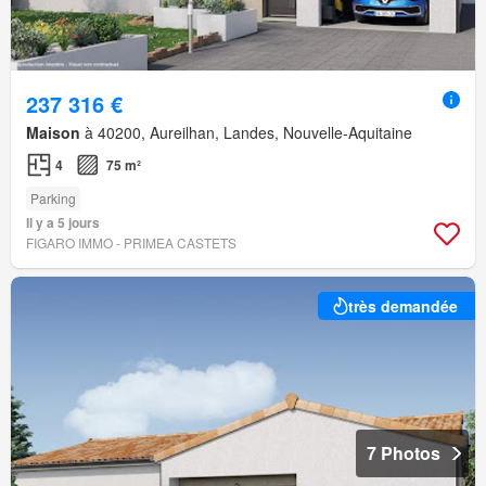
237 316 €
Maison
à 40200, Aureilhan, Landes, Nouvelle-Aquitaine
4
75 m²
Parking
Il y a 5 jours
FIGARO IMMO - PRIMEA CASTETS
très demandée
7 Photos