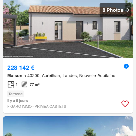
8 Photos
228 142 €
Maison
à 40200, Aureilhan, Landes, Nouvelle-Aquitaine
4
77 m²
Terrasse
Il y a 5 jours
FIGARO IMMO - PRIMEA CASTETS