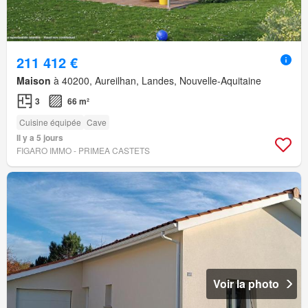
211 412 €
Maison
à 40200, Aureilhan, Landes, Nouvelle-Aquitaine
3
66 m²
Cuisine équipée
Cave
Il y a 5 jours
FIGARO IMMO - PRIMEA CASTETS
Voir la photo