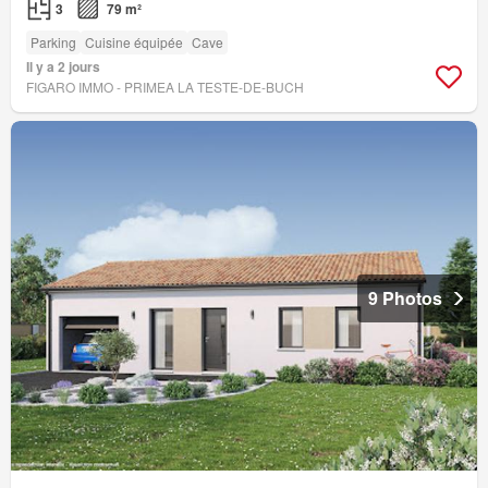
3
79 m²
Parking
Cuisine équipée
Cave
Il y a 2 jours
FIGARO IMMO - PRIMEA LA TESTE-DE-BUCH
9 Photos