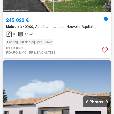
245 022 €
Maison
à 40200, Aureilhan, Landes, Nouvelle-Aquitaine
4
86 m²
Parking
Cuisine équipée
Cave
Il y a 5 jours
FIGARO IMMO - PRIMEA CASTETS
8 Photos