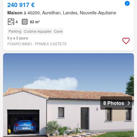
240 917 €
Maison
à 40200, Aureilhan, Landes, Nouvelle-Aquitaine
4
82 m²
Parking
Cuisine équipée
Cave
Il y a 5 jours
FIGARO IMMO - PRIMEA CASTETS
8 Photos