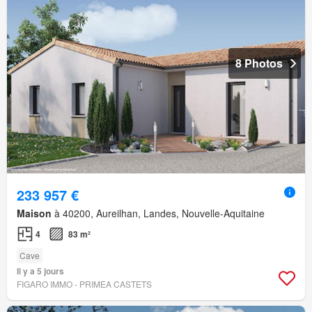
8 Photos
233 957 €
Maison
à 40200, Aureilhan, Landes, Nouvelle-Aquitaine
4
83 m²
Cave
Il y a 5 jours
FIGARO IMMO - PRIMEA CASTETS