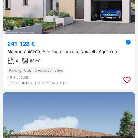
241 128 €
Maison
à 40200, Aureilhan, Landes, Nouvelle-Aquitaine
4
83 m²
Parking
Cuisine équipée
Cave
Il y a 5 jours
FIGARO IMMO - PRIMEA CASTETS