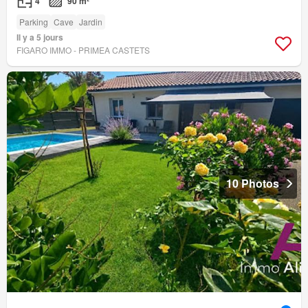
4
90 m²
Parking
Cave
Jardin
Il y a 5 jours
FIGARO IMMO - PRIMEA CASTETS
10 Photos