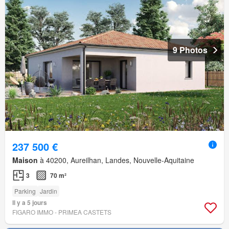
9 Photos
237 500 €
Maison
à 40200, Aureilhan, Landes, Nouvelle-Aquitaine
3
70 m²
Parking
Jardin
Il y a 5 jours
FIGARO IMMO - PRIMEA CASTETS