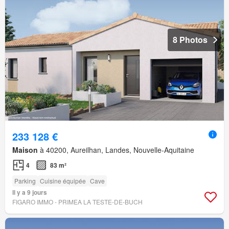
8 Photos
233 128 €
Maison
à 40200, Aureilhan, Landes, Nouvelle-Aquitaine
4
83 m²
Parking
Cuisine équipée
Cave
Il y a 9 jours
FIGARO IMMO - PRIMEA LA TESTE-DE-BUCH