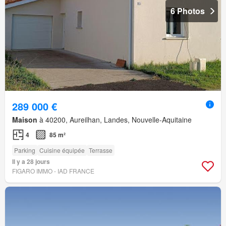
6 Photos
289 000 €
Maison
à 40200, Aureilhan, Landes, Nouvelle-Aquitaine
4
85 m²
Parking
Cuisine équipée
Terrasse
Il y a 28 jours
FIGARO IMMO - IAD FRANCE