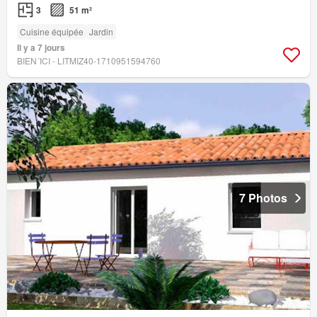
3
51 m²
Cuisine équipée
Jardin
Il y a 7 jours
BIEN´ICI - LITMIZ40-1710951594760
7 Photos