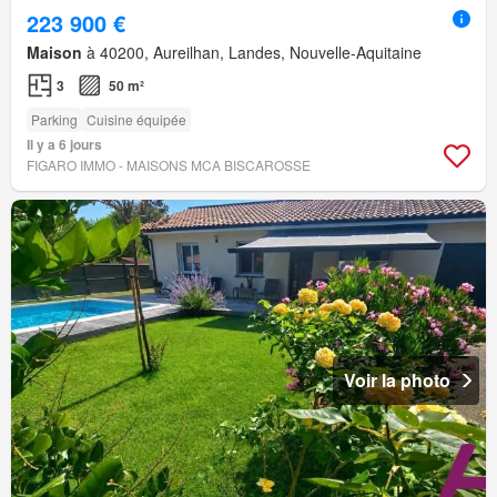
223 900 €
Maison
à 40200, Aureilhan, Landes, Nouvelle-Aquitaine
3
50 m²
Parking
Cuisine équipée
Il y a 6 jours
FIGARO IMMO - MAISONS MCA BISCAROSSE
Voir la photo