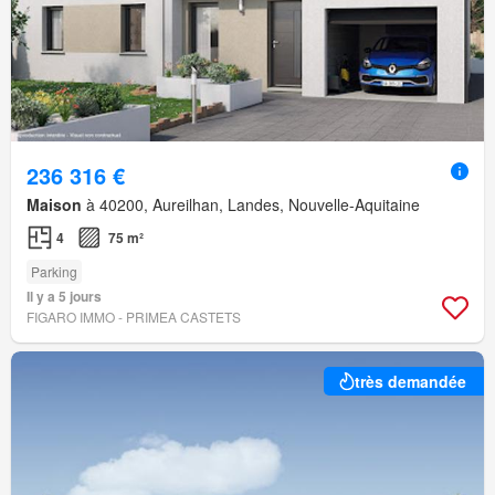
236 316 €
Maison
à 40200, Aureilhan, Landes, Nouvelle-Aquitaine
4
75 m²
Parking
Il y a 5 jours
FIGARO IMMO - PRIMEA CASTETS
très demandée