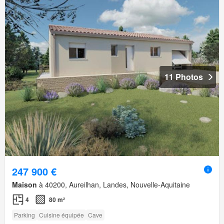
11 Photos
247 900 €
Maison
à 40200, Aureilhan, Landes, Nouvelle-Aquitaine
4
80 m²
Parking
Cuisine équipée
Cave