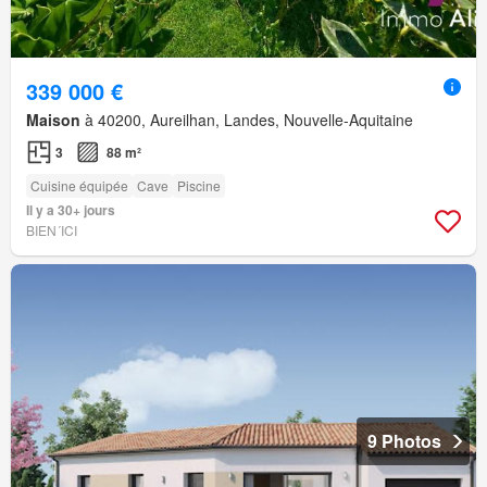
339 000 €
Maison
à 40200, Aureilhan, Landes, Nouvelle-Aquitaine
3
88 m²
Cuisine équipée
Cave
Piscine
Il y a 30+ jours
BIEN´ICI
9 Photos