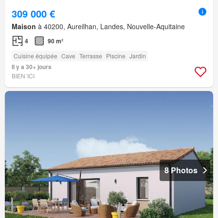
309 000 €
Maison
à 40200, Aureilhan, Landes, Nouvelle-Aquitaine
4
90 m²
Cuisine équipée
Cave
Terrasse
Piscine
Jardin
Il y a 30+ jours
BIEN´ICI
8 Photos