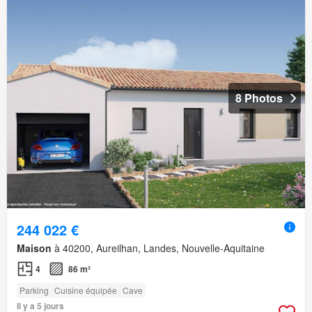
8 Photos
244 022 €
Maison
à 40200, Aureilhan, Landes, Nouvelle-Aquitaine
4
86 m²
Parking
Cuisine équipée
Cave
Il y a 5 jours