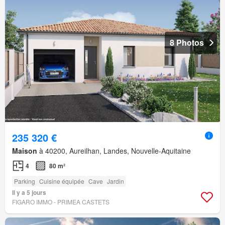
8 Photos
235 320 €
Maison
à 40200, Aureilhan, Landes, Nouvelle-Aquitaine
4
80 m²
Parking
Cuisine équipée
Cave
Jardin
Il y a 5 jours
FIGARO IMMO - PRIMEA CASTETS