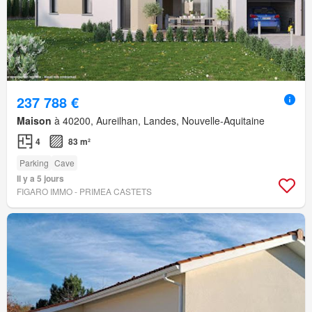
237 788 €
Maison
à 40200, Aureilhan, Landes, Nouvelle-Aquitaine
4
83 m²
Parking
Cave
Il y a 5 jours
FIGARO IMMO - PRIMEA CASTETS