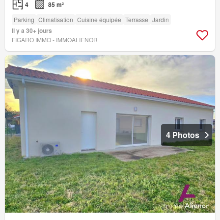
4
85 m²
Parking
Climatisation
Cuisine équipée
Terrasse
Jardin
Il y a 30+ jours
FIGARO IMMO - IMMOALIENOR
4 Photos