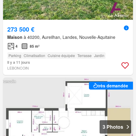
273 500 €
Maison
à 40200, Aureilhan, Landes, Nouvelle-Aquitaine
4
85 m²
Parking
Climatisation
Cuisine équipée
Terrasse
Jardin
Il y a 11 jours
LEBONCOIN
très demandée
3 Photos