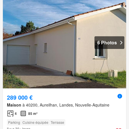
6 Photos
289 000 €
Maison
à 40200, Aureilhan, Landes, Nouvelle-Aquitaine
4
85 m²
Parking
Cuisine équipée
Terrasse
Il y a 30+ jours