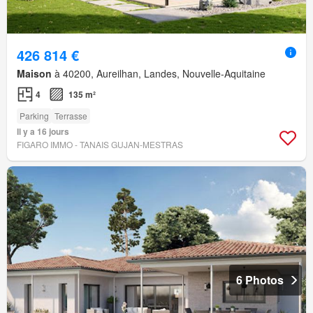
426 814 €
Maison
à 40200, Aureilhan, Landes, Nouvelle-Aquitaine
4
135 m²
Parking
Terrasse
Il y a 16 jours
FIGARO IMMO - TANAIS GUJAN-MESTRAS
6 Photos