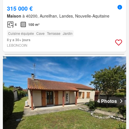
315 000 €
Maison
à 40200, Aureilhan, Landes, Nouvelle-Aquitaine
4
100 m²
Cuisine équipée
Cave
Terrasse
Jardin
Il y a 30+ jours
LEBONCOIN
4 Photos