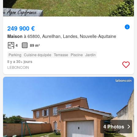
249 900 €
Maison
à 65800, Aureilhan, Landes, Nouvelle-Aquitaine
4
89 m²
Parking
Cuisine équipée
Terrasse
Piscine
Jardin
Il y a 30+ jours
LEBONCOIN
4 Photos