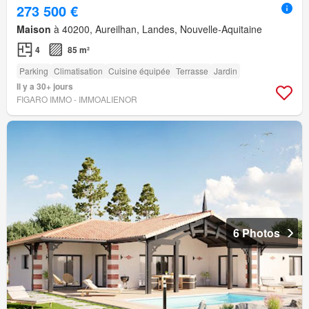
273 500 €
Maison
à 40200, Aureilhan, Landes, Nouvelle-Aquitaine
4
85 m²
Parking
Climatisation
Cuisine équipée
Terrasse
Jardin
Il y a 30+ jours
FIGARO IMMO - IMMOALIENOR
6 Photos