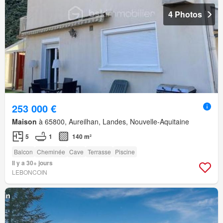
4 Photos
253 000 €
Maison
à 65800, Aureilhan, Landes, Nouvelle-Aquitaine
5
1
140 m²
Balcon
Cheminée
Cave
Terrasse
Piscine
Il y a 30+ jours
LEBONCOIN