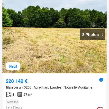
8 Photos
Neuf
228 142 €
Maison
à 40200, Aureilhan, Landes, Nouvelle-Aquitaine
4
77 m²
Terrasse
Il y a 7 jours