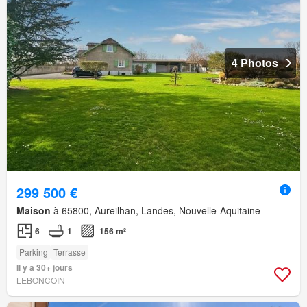
4 Photos
299 500 €
Maison
à 65800, Aureilhan, Landes, Nouvelle-Aquitaine
6
1
156 m²
Parking
Terrasse
Il y a 30+ jours
LEBONCOIN