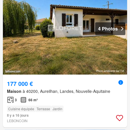
4 Photos
177 000 €
Maison
à 40200, Aureilhan, Landes, Nouvelle-Aquitaine
3
66 m²
Cuisine équipée
Terrasse
Jardin
Il y a 16 jours
LEBONCOIN