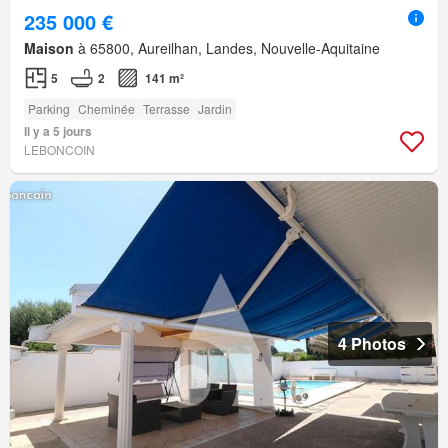
235 000 €
Maison
à 65800, Aureilhan, Landes, Nouvelle-Aquitaine
5
2
141 m²
Parking
Cheminée
Terrasse
Jardin
Il y a 5 jours
LEBONCOIN
4 Photos