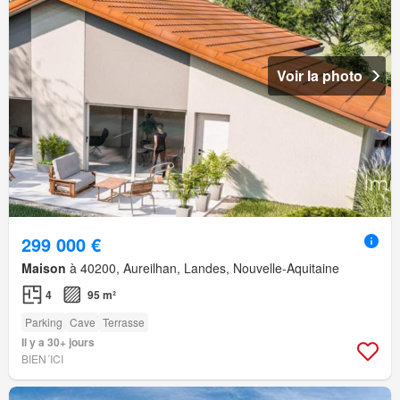
Voir la photo
299 000 €
Maison
à 40200, Aureilhan, Landes, Nouvelle-Aquitaine
4
95 m²
Parking
Cave
Terrasse
Il y a 30+ jours
BIEN´ICI