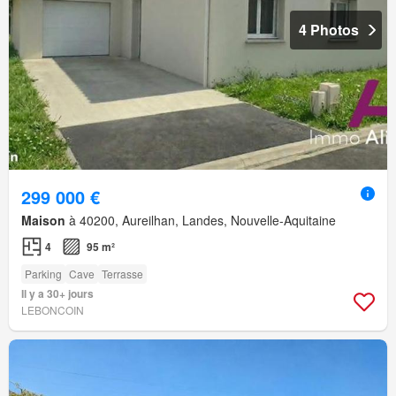
4 Photos
299 000 €
Maison
à 40200, Aureilhan, Landes, Nouvelle-Aquitaine
4
95 m²
Parking
Cave
Terrasse
Il y a 30+ jours
LEBONCOIN