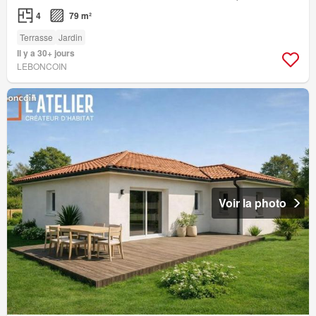
4
79 m²
Terrasse
Jardin
Il y a 30+ jours
LEBONCOIN
Voir la photo