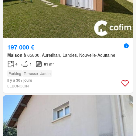
197 000 €
Maison
à 65800, Aureilhan, Landes, Nouvelle-Aquitaine
4
1
81 m²
Parking
Terrasse
Jardin
Il y a 30+ jours
LEBONCOIN