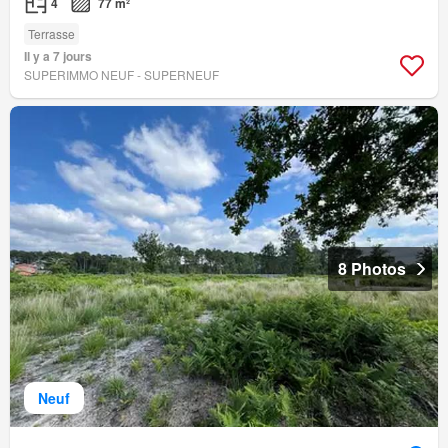
4
77 m²
Terrasse
Il y a 7 jours
SUPERIMMO NEUF - SUPERNEUF
8 Photos
Neuf