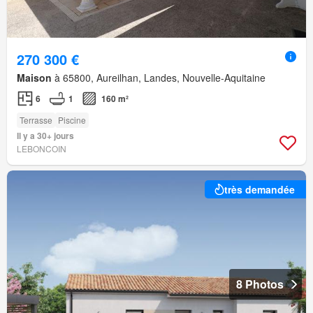
270 300 €
Maison
à 65800, Aureilhan, Landes, Nouvelle-Aquitaine
6
1
160 m²
Terrasse
Piscine
Il y a 30+ jours
LEBONCOIN
très demandée
8 Photos