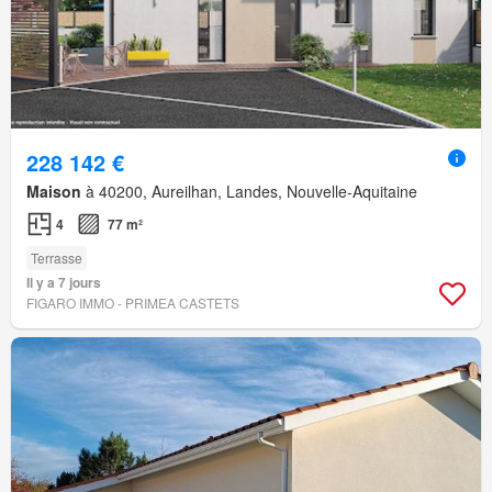
228 142 €
Maison
à 40200, Aureilhan, Landes, Nouvelle-Aquitaine
4
77 m²
Terrasse
Il y a 7 jours
FIGARO IMMO - PRIMEA CASTETS