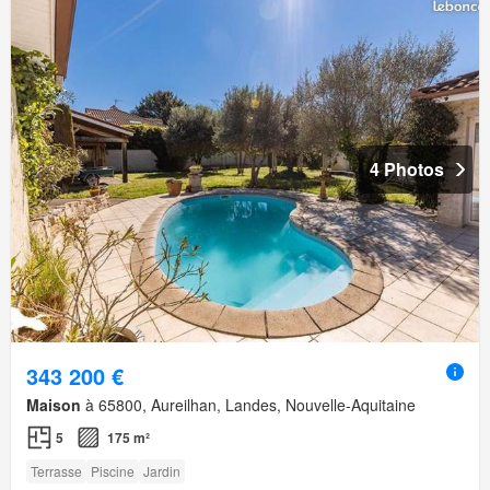
4 Photos
343 200 €
Maison
à 65800, Aureilhan, Landes, Nouvelle-Aquitaine
5
175 m²
Terrasse
Piscine
Jardin