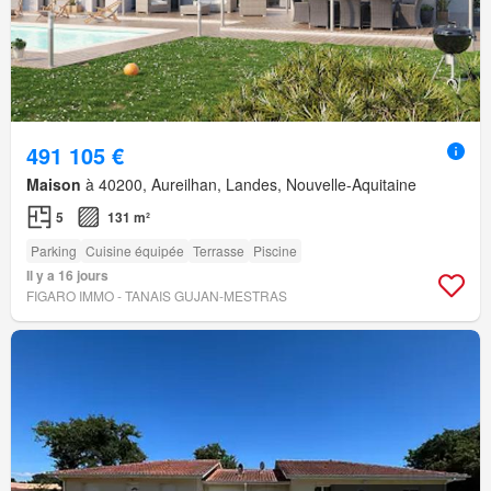
491 105 €
Maison
à 40200, Aureilhan, Landes, Nouvelle-Aquitaine
5
131 m²
Parking
Cuisine équipée
Terrasse
Piscine
Il y a 16 jours
FIGARO IMMO - TANAIS GUJAN-MESTRAS