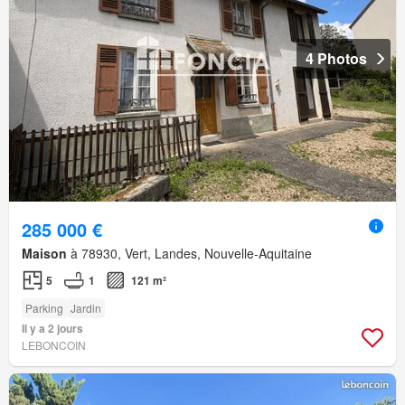
4 Photos
285 000 €
Maison
à 78930, Vert, Landes, Nouvelle-Aquitaine
5
1
121 m²
Parking
Jardin
Il y a 2 jours
LEBONCOIN