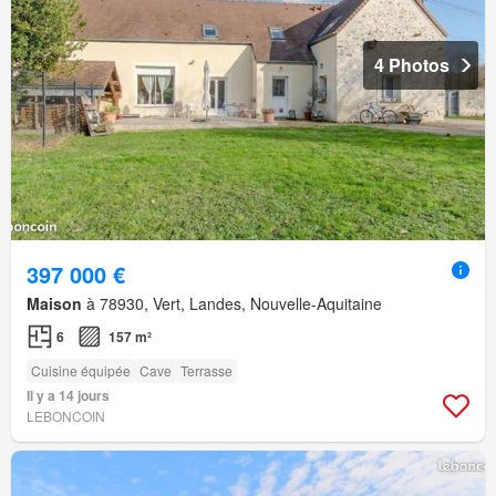
4 Photos
397 000 €
Maison
à 78930, Vert, Landes, Nouvelle-Aquitaine
6
157 m²
Cuisine équipée
Cave
Terrasse
Il y a 14 jours
LEBONCOIN