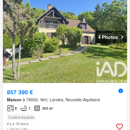
4 Photos
857 390 €
Maison
à 78930, Vert, Landes, Nouvelle-Aquitaine
8
1
303 m²
Cuisine équipée
Il y a 19 jours
LEBONCOIN