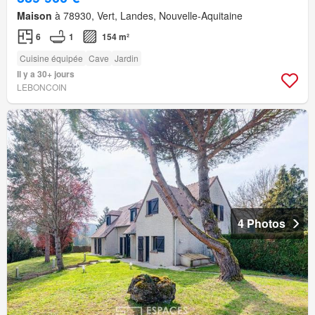
Maison
à 78930, Vert, Landes, Nouvelle-Aquitaine
6
1
154 m²
Cuisine équipée
Cave
Jardin
Il y a 30+ jours
LEBONCOIN
4 Photos