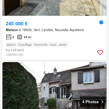
245 000 €
Maison
à 78930, Vert, Landes, Nouvelle-Aquitaine
5
84 m²
Balcon
Chauffage
Cheminée
Cave
Jardin
Il y a 24 jours
LEBONCOIN
4 Photos