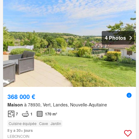
4 Photos
368 000 €
Maison
à 78930, Vert, Landes, Nouvelle-Aquitaine
7
1
170 m²
Cuisine équipée
Cave
Jardin
Il y a 30+ jours
LEBONCOIN