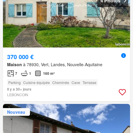
4 Photos
370 000 €
Maison
à 78930, Vert, Landes, Nouvelle-Aquitaine
7
1
160 m²
Parking
Cuisine équipée
Cheminée
Cave
Terrasse
Il y a 30+ jours
LEBONCOIN
Nouveau