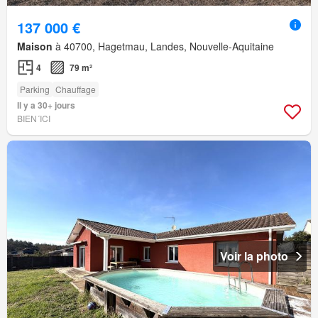
137 000 €
Maison
à 40700, Hagetmau, Landes, Nouvelle-Aquitaine
4
79 m²
Parking
Chauffage
Il y a 30+ jours
BIEN´ICI
Voir la photo