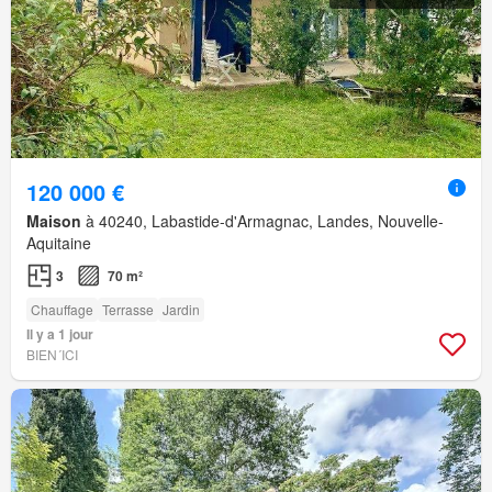
120 000 €
Maison
à 40240, Labastide-d'Armagnac, Landes, Nouvelle-
Aquitaine
3
70 m²
Chauffage
Terrasse
Jardin
Il y a 1 jour
BIEN´ICI