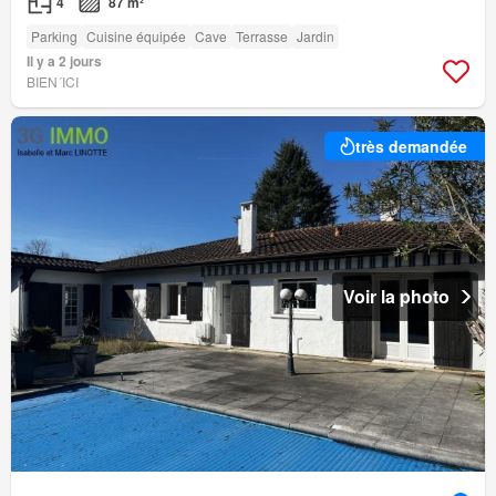
4
87 m²
Parking
Cuisine équipée
Cave
Terrasse
Jardin
Il y a 2 jours
BIEN´ICI
très demandée
Voir la photo