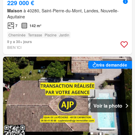
229 000 €
Maison
à 40280, Saint-Pierre-du-Mont, Landes, Nouvelle-
Aquitaine
7
142 m²
Cheminée
Terrasse
Piscine
Jardin
Il y a 30+ jours
BIEN´ICI
très demandée
Voir la photo