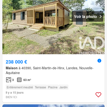
Voir la photo
238 000 €
Maison
à 40390, Saint-Martin-de-Hinx, Landes, Nouvelle-
Aquitaine
3
63 m²
Entièrement meublé
Terrasse
Piscine
Jardin
Il y a 15 jours
BIEN´ICI