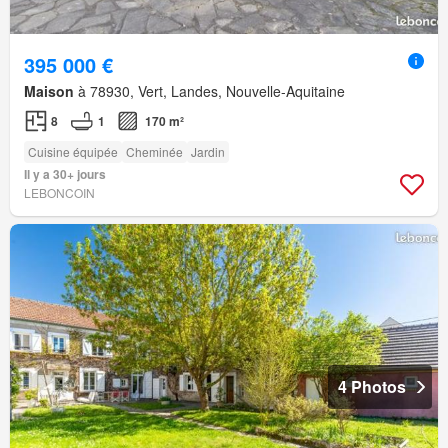
395 000 €
Maison
à 78930, Vert, Landes, Nouvelle-Aquitaine
8
1
170 m²
Cuisine équipée
Cheminée
Jardin
Il y a 30+ jours
LEBONCOIN
4 Photos