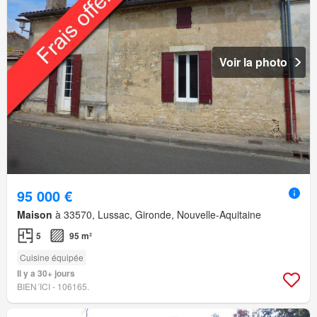
Voir la photo
95 000 €
Maison
à 33570, Lussac, Gironde, Nouvelle-Aquitaine
5
95 m²
Cuisine équipée
Il y a 30+ jours
BIEN´ICI - 106165.