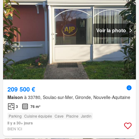
Voir la photo
209 500 €
Maison
à 33780, Soulac-sur-Mer, Gironde, Nouvelle-Aquitaine
3
76 m²
Parking
Cuisine équipée
Cave
Piscine
Jardin
Il y a 30+ jours
BIEN´ICI