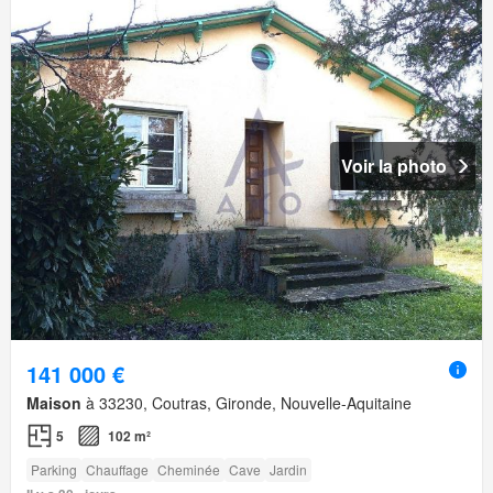
Voir la photo
141 000 €
Maison
à 33230, Coutras, Gironde, Nouvelle-Aquitaine
5
102 m²
Parking
Chauffage
Cheminée
Cave
Jardin