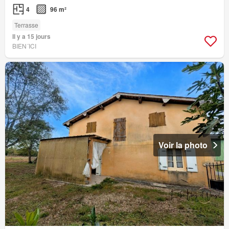
4
96 m²
Terrasse
Il y a 15 jours
BIEN´ICI
Voir la photo