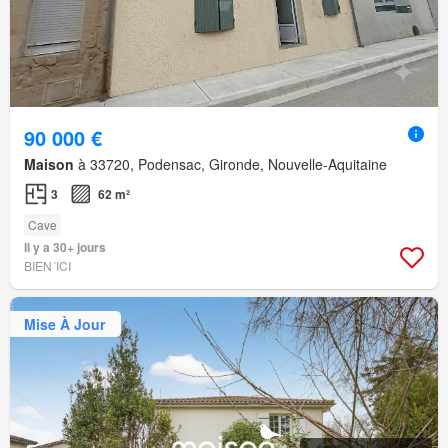
90 000 €
Maison
à 33720, Podensac, Gironde, Nouvelle-Aquitaine
3
62 m²
Cave
Il y a 30+ jours
BIEN´ICI
Mise À Jour