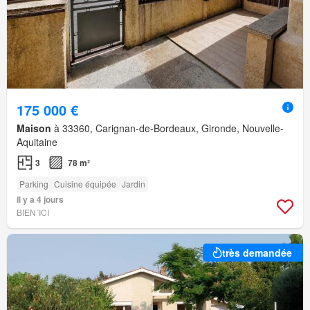
175 000 €
Maison
à 33360, Carignan-de-Bordeaux, Gironde, Nouvelle-
Aquitaine
3
78 m²
Parking
Cuisine équipée
Jardin
Il y a 4 jours
BIEN´ICI
très demandée