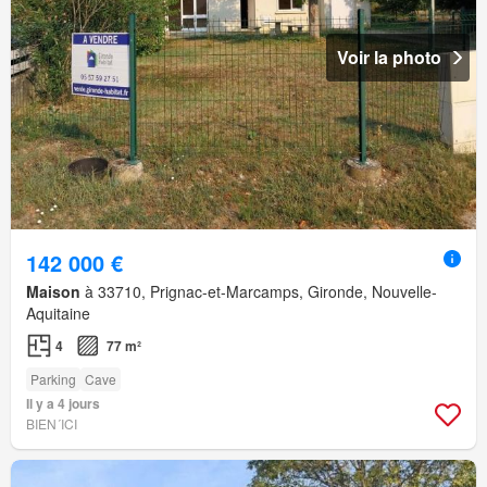
Voir la photo
142 000 €
Maison
à 33710, Prignac-et-Marcamps, Gironde, Nouvelle-
Aquitaine
4
77 m²
Parking
Cave
Il y a 4 jours
BIEN´ICI