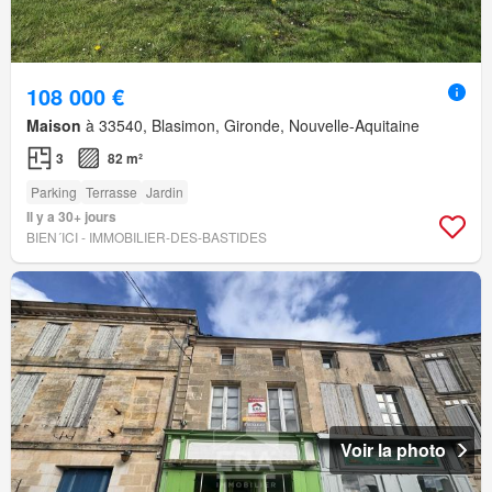
108 000 €
Maison
à 33540, Blasimon, Gironde, Nouvelle-Aquitaine
3
82 m²
Parking
Terrasse
Jardin
Il y a 30+ jours
BIEN´ICI - IMMOBILIER-DES-BASTIDES
Voir la photo