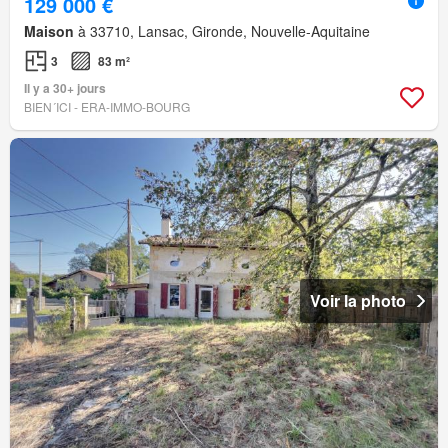
129 000 €
Maison
à 33710, Lansac, Gironde, Nouvelle-Aquitaine
3
83 m²
Il y a 30+ jours
BIEN´ICI - ERA-IMMO-BOURG
Voir la photo