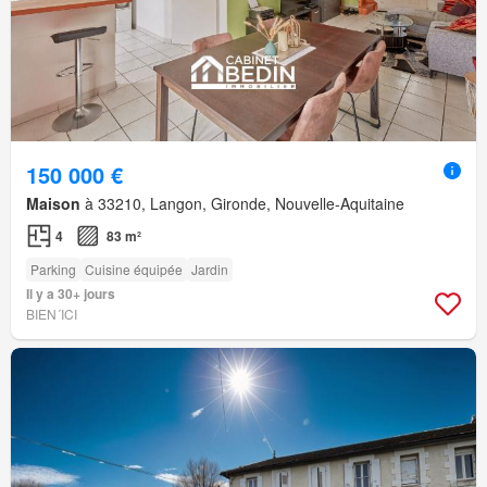
150 000 €
Maison
à 33210, Langon, Gironde, Nouvelle-Aquitaine
4
83 m²
Parking
Cuisine équipée
Jardin
Il y a 30+ jours
BIEN´ICI