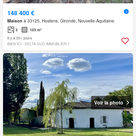
148 400 €
Maison
à 33125, Hostens, Gironde, Nouvelle-Aquitaine
3
103 m²
Il y a 30+ jours
BIEN´ICI - DELTA-SUD-IMMOBLIER-1
Voir la photo