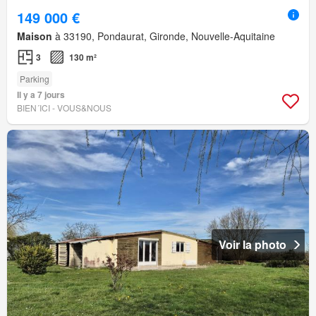
149 000 €
Maison
à 33190, Pondaurat, Gironde, Nouvelle-Aquitaine
3
130 m²
Parking
Il y a 7 jours
BIEN´ICI - VOUS&NOUS
Voir la photo