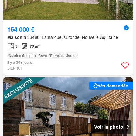
154 000 €
Maison
à 33460, Lamarque, Gironde, Nouvelle-Aquitaine
3
76 m²
Cuisine équipée
Cave
Terrasse
Jardin
Il y a 30+ jours
BIEN´ICI
très demandée
Voir la photo