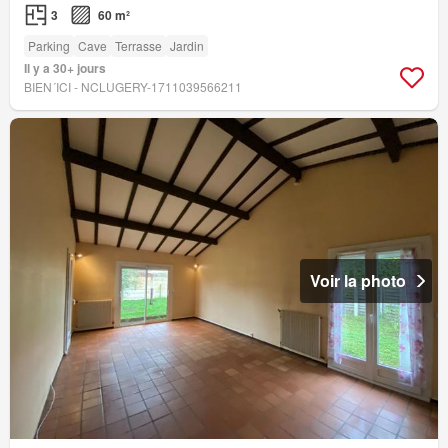
3
60 m²
Parking
Cave
Terrasse
Jardin
Il y a 30+ jours
BIEN´ICI - NCLUGERY-1711039566211
Voir la photo