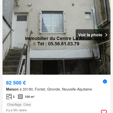
Voir la photo
82 500 €
Maison
à 33190, Fontet, Gironde, Nouvelle-Aquitaine
3
100 m²
Chauffage
Cave
Il y a 30+ jours