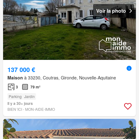
Voir la photo
137 000 €
Maison
à 33230, Coutras, Gironde, Nouvelle-Aquitaine
3
79 m²
Parking
Jardin
Il y a 30+ jours
BIEN´ICI - MON-AIDE-IMMO