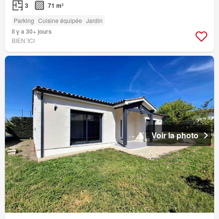
3
71 m²
Parking
Cuisine équipée
Jardin
Il y a 30+ jours
BIEN´ICI
Voir la photo