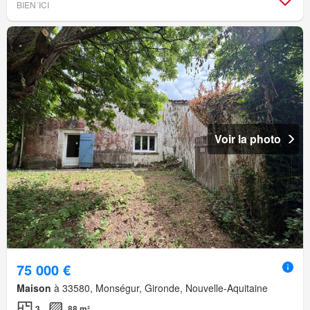
BIEN´ICI
Voir la photo
75 000 €
Maison
à 33580, Monségur, Gironde, Nouvelle-Aquitaine
3
88 m²