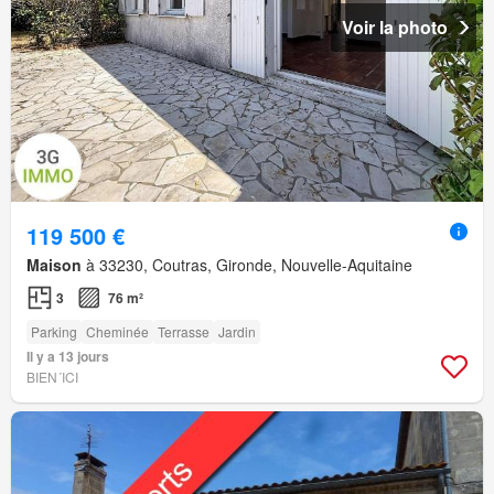
Voir la photo
119 500 €
Maison
à 33230, Coutras, Gironde, Nouvelle-Aquitaine
3
76 m²
Parking
Cheminée
Terrasse
Jardin
Il y a 13 jours
BIEN´ICI