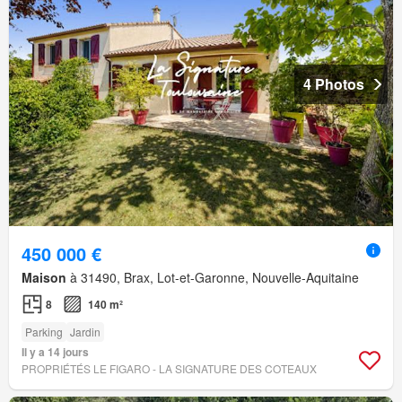
4 Photos
450 000 €
Maison
à 31490, Brax, Lot-et-Garonne, Nouvelle-Aquitaine
8
140 m²
Parking
Jardin
Il y a 14 jours
PROPRIÉTÉS LE FIGARO - LA SIGNATURE DES COTEAUX