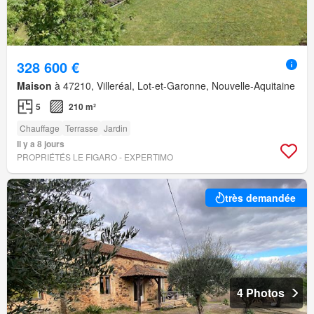
328 600 €
Maison
à 47210, Villeréal, Lot-et-Garonne, Nouvelle-Aquitaine
5
210 m²
Chauffage
Terrasse
Jardin
Il y a 8 jours
PROPRIÉTÉS LE FIGARO - EXPERTIMO
très demandée
4 Photos