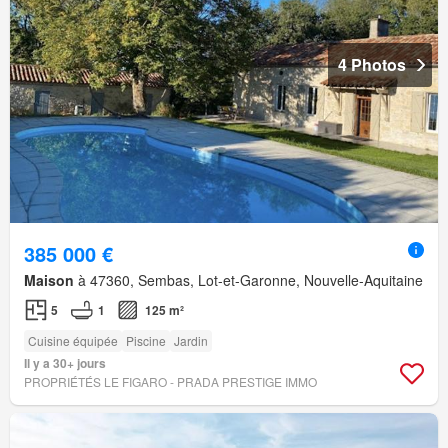
4 Photos
385 000 €
Maison
à 47360, Sembas, Lot-et-Garonne, Nouvelle-Aquitaine
5
1
125 m²
Cuisine équipée
Piscine
Jardin
Il y a 30+ jours
PROPRIÉTÉS LE FIGARO - PRADA PRESTIGE IMMO