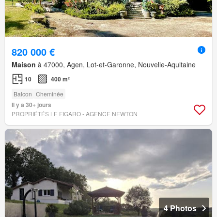
820 000 €
Maison
à 47000, Agen, Lot-et-Garonne, Nouvelle-Aquitaine
10
400 m²
Balcon
Cheminée
Il y a 30+ jours
PROPRIÉTÉS LE FIGARO - AGENCE NEWTON
4 Photos