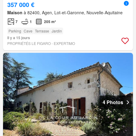
357 000 €
Maison
à 82400, Agen, Lot-et-Garonne, Nouvelle-Aquitaine
7
1
205 m²
Parking
Cave
Terrasse
Jardin
Il y a 15 jours
PROPRIÉTÉS LE FIGARO - EXPERTIMO
4 Photos