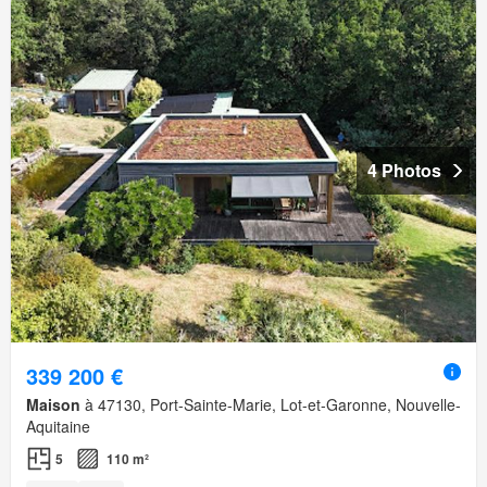
4 Photos
339 200 €
Maison
à 47130, Port-Sainte-Marie, Lot-et-Garonne, Nouvelle-
Aquitaine
5
110 m²