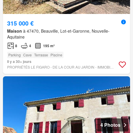
315 000 €
Maison
à 47470, Beauville, Lot-et-Garonne, Nouvelle-
Aquitaine
8
4
195 m²
Parking
Cave
Terrasse
Piscine
Il y a 30+ jours
PROPRIÉTÉS LE FIGARO - DE LA COUR AU JARDIN - IMMOBILIER
4 Photos