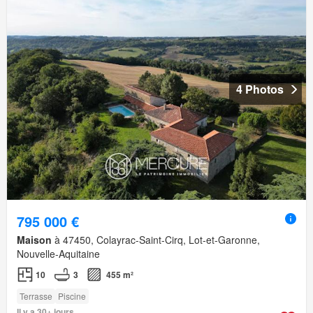
4 Photos
795 000 €
Maison
à 47450, Colayrac-Saint-Cirq, Lot-et-Garonne,
Nouvelle-Aquitaine
10
3
455 m²
Terrasse
Piscine
Il y a 30+ jours