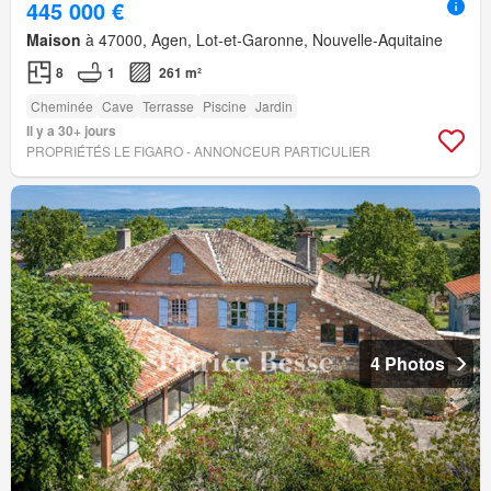
445 000 €
Maison
à 47000, Agen, Lot-et-Garonne, Nouvelle-Aquitaine
8
1
261 m²
Cheminée
Cave
Terrasse
Piscine
Jardin
Il y a 30+ jours
PROPRIÉTÉS LE FIGARO - ANNONCEUR PARTICULIER
4 Photos