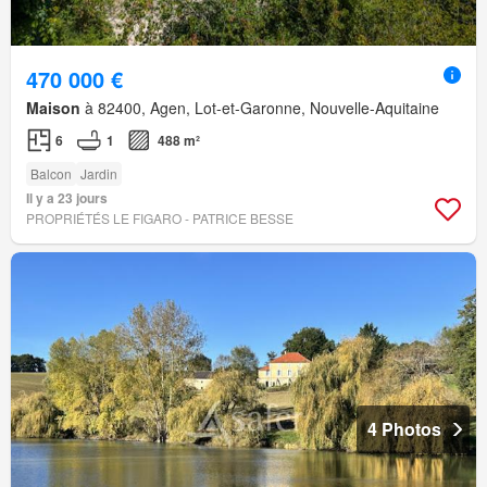
470 000 €
Maison
à 82400, Agen, Lot-et-Garonne, Nouvelle-Aquitaine
6
1
488 m²
Balcon
Jardin
Il y a 23 jours
PROPRIÉTÉS LE FIGARO - PATRICE BESSE
4 Photos