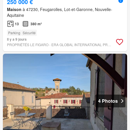
250 000 €
Maison
à 47230, Feugarolles, Lot-et-Garonne, Nouvelle-
Aquitaine
13
380 m²
Parking
Sécurité
Il y a 9 jours
PROPRIÉTÉS LE FIGARO - ERA GLOBAL INTERNATIONAL PROPERTY
4 Photos