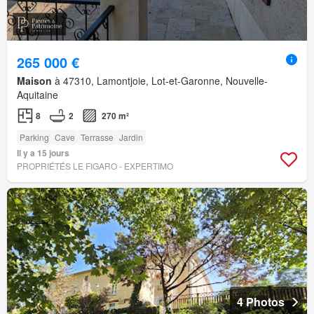
265 000 €
Maison
à 47310, Lamontjoie, Lot-et-Garonne, Nouvelle-
Aquitaine
8
2
270 m²
Parking
Cave
Terrasse
Jardin
Il y a 15 jours
PROPRIÉTÉS LE FIGARO - EXPERTIMO
4 Photos