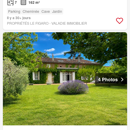
7
162 m²
Parking
Cheminée
Cave
Jardin
Il y a 30+ jours
PROPRIÉTÉS LE FIGARO - VALADIE IMMOBILIER
4 Photos