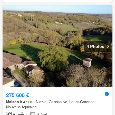
4 Photos
275 600 €
Maison
à 47110, Allez-et-Cazeneuve, Lot-et-Garonne,
Nouvelle-Aquitaine
9
1
210 m²