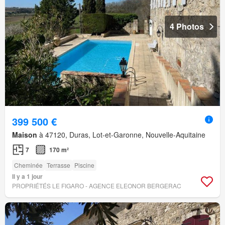
4 Photos
399 500 €
Maison
à 47120, Duras, Lot-et-Garonne, Nouvelle-Aquitaine
7
170 m²
Cheminée
Terrasse
Piscine
Il y a 1 jour
PROPRIÉTÉS LE FIGARO - AGENCE ELEONOR BERGERAC