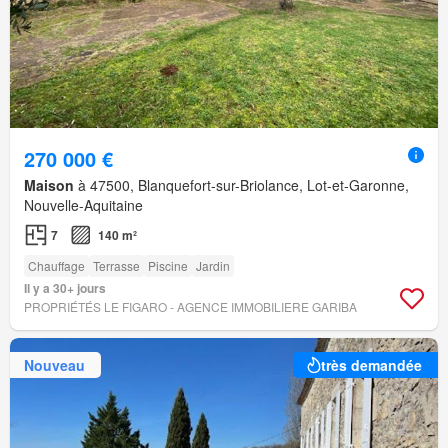
270 000 €
Maison
à 47500, Blanquefort-sur-Briolance, Lot-et-Garonne,
Nouvelle-Aquitaine
7
140 m²
Chauffage
Terrasse
Piscine
Jardin
Il y a 30+ jours
PROPRIÉTÉS LE FIGARO - AGENCE IMMOBILIERE GARIBA
Nouveau
très demandée