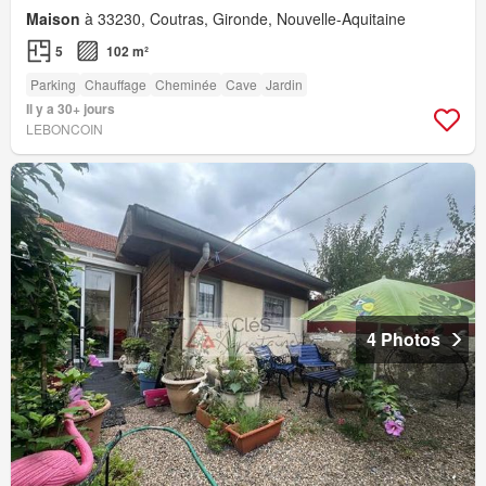
Maison
à 33230, Coutras, Gironde, Nouvelle-Aquitaine
5
102 m²
Parking
Chauffage
Cheminée
Cave
Jardin
Il y a 30+ jours
LEBONCOIN
4 Photos