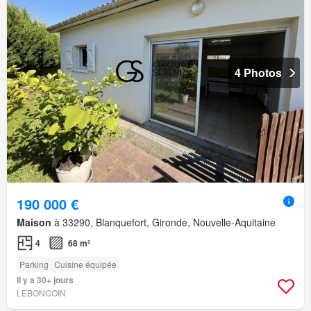
4 Photos
190 000 €
Maison
à 33290, Blanquefort, Gironde, Nouvelle-Aquitaine
4
68 m²
Parking
Cuisine équipée
Il y a 30+ jours
LEBONCOIN