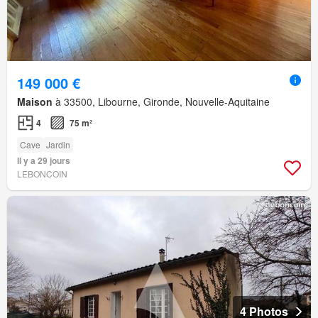
149 000 €
Maison
à 33500, Libourne, Gironde, Nouvelle-Aquitaine
4
75 m²
Cave
Jardin
Il y a 29 jours
LEBONCOIN
4 Photos