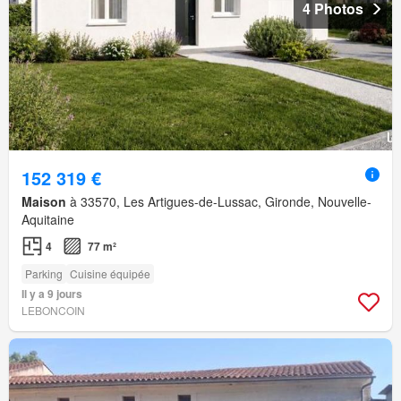
4 Photos
152 319 €
Maison
à 33570, Les Artigues-de-Lussac, Gironde, Nouvelle-
Aquitaine
4
77 m²
Parking
Cuisine équipée
Il y a 9 jours
LEBONCOIN