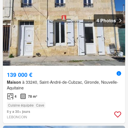
4 Photos
139 000 €
Maison
à 33240, Saint-André-de-Cubzac, Gironde, Nouvelle-
Aquitaine
4
78 m²
Cuisine équipée
Cave
Il y a 30+ jours
LEBONCOIN