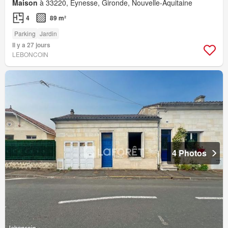
Maison
à 33220, Eynesse, Gironde, Nouvelle-Aquitaine
4
89 m²
Parking
Jardin
Il y a 27 jours
LEBONCOIN
4 Photos