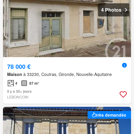
4 Photos
78 000 €
Maison
à 33230, Coutras, Gironde, Nouvelle-Aquitaine
4
87 m²
Il y a 30+ jours
LEBONCOIN
très demandée