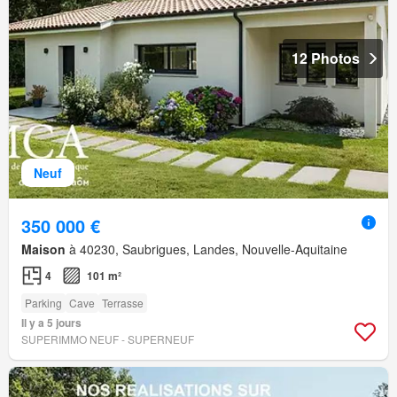
12 Photos
Neuf
350 000 €
Maison
à 40230, Saubrigues, Landes, Nouvelle-Aquitaine
4
101 m²
Parking
Cave
Terrasse
Il y a 5 jours
SUPERIMMO NEUF - SUPERNEUF