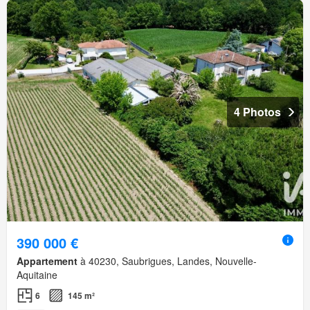
4 Photos
390 000 €
Appartement
à 40230, Saubrigues, Landes, Nouvelle-
Aquitaine
6
145 m²