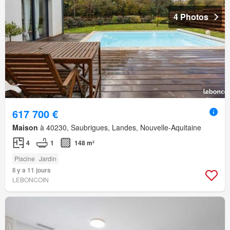
4 Photos
617 700 €
Maison
à 40230, Saubrigues, Landes, Nouvelle-Aquitaine
4
1
148 m²
Piscine
Jardin
Il y a 11 jours
LEBONCOIN