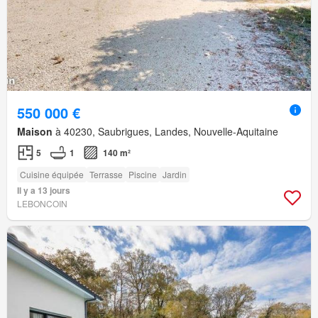
550 000 €
Maison
à 40230, Saubrigues, Landes, Nouvelle-Aquitaine
5
1
140 m²
Cuisine équipée
Terrasse
Piscine
Jardin
Il y a 13 jours
LEBONCOIN