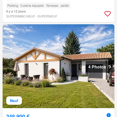
Parking
Cuisine équipée
Terrasse
Jardin
Il y a 12 jours
SUPERIMMO NEUF - SUPERNEUF
4 Photos
Neuf
348 900 €