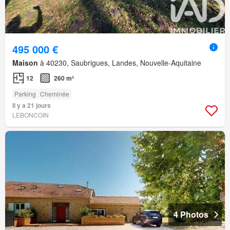
495 000 €
Maison
à 40230, Saubrigues, Landes, Nouvelle-Aquitaine
12
260 m²
Parking
Cheminée
Il y a 21 jours
LEBONCOIN
4 Photos