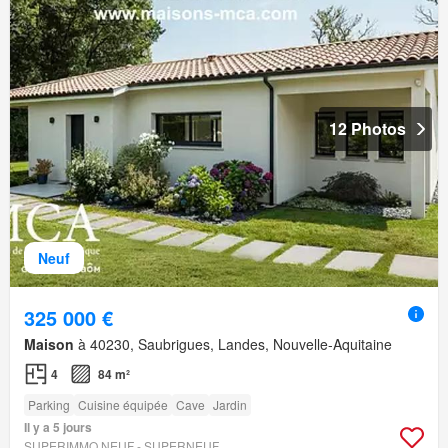
12 Photos
Neuf
325 000 €
Maison
à 40230, Saubrigues, Landes, Nouvelle-Aquitaine
4
84 m²
Parking
Cuisine équipée
Cave
Jardin
Il y a 5 jours
SUPERIMMO NEUF - SUPERNEUF