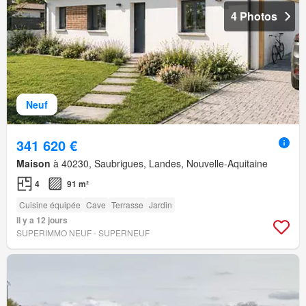
4 Photos
Neuf
341 620 €
Maison
à 40230, Saubrigues, Landes, Nouvelle-Aquitaine
4
91 m²
Cuisine équipée
Cave
Terrasse
Jardin
Il y a 12 jours
SUPERIMMO NEUF - SUPERNEUF