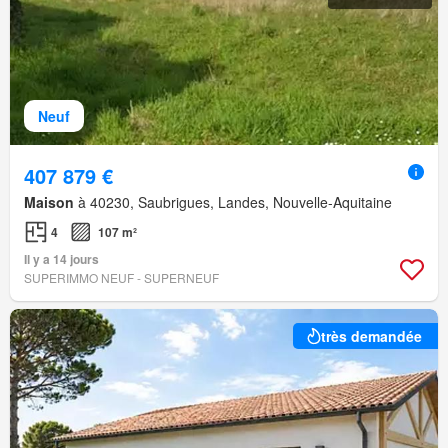
Neuf
407 879 €
Maison
à 40230, Saubrigues, Landes, Nouvelle-Aquitaine
4
107 m²
Il y a 14 jours
SUPERIMMO NEUF - SUPERNEUF
très demandée