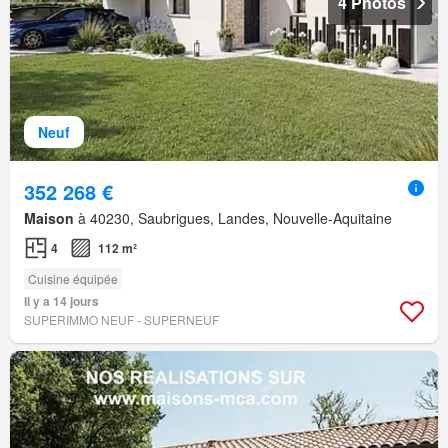
4 Photos
Neuf
352 268 €
Maison
à 40230, Saubrigues, Landes, Nouvelle-Aquitaine
4
112 m²
Cuisine équipée
Il y a 14 jours
SUPERIMMO NEUF - SUPERNEUF