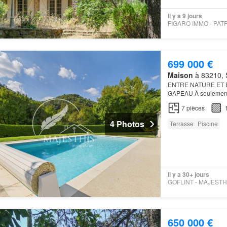
Il y a 9 jours
699 000 €
Maison
à 83210, S
ENTRE NATURE ET 
GAPEAU À seulement 
propriété Quelques 
7
pièces
4 Photos
Terrasse
Piscine
Il y a 30+ jours
650 000 €