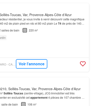
olliès-Toucas, Var, Provence-Alpes-Côte d'Azur
ecteur résidentiel, je vous invite à venir découvrir cette magnifique
40 m2 de plain pied en rdc et 80 m2 plain Le
T4
de prés de 140
cieux salon de prés de 60 m2 do…
2
salles de bain
220 m²
ardin
Voir l'annonce
PROPRIÉTÉS LE FIGARO - CAPIFRANCE - HUBERT PIERACCINI
210, Solliès-Toucas, Var, Provence-Alpes-Côte d'Azur
 m²
Solliès
-
Toucas
(centre-village), JCG Immobilier est très
nter en exclusivité cet
appartement
4 pièces de 107 chambre de
 bain - 1 WC indépendant Etage 2: - 1 co…
1
salle de bain
106 m²