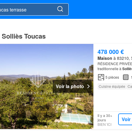
 Solliès Toucas
478 000 €
Maison
à 83210, S
RÉSIDENCE PRIVÉE by 
traditionnelle à
Solliè
Vous trouverez égal
5
pièces
Voir la photo
Cuisine équipée
Ca
Il y a 30+
Voir
jours
BIEN´ICI