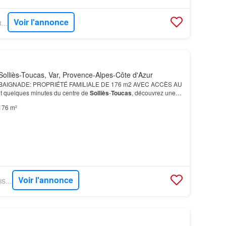
Voir l'annonce
FIGARO IMMO - PATRICE BESSE
olliès-Toucas, Var, Provence-Alpes-Côte d'Azur
BAIGNADE: PROPRIÉTÉ FAMILIALE DE 176 m2 AVEC ACCÈS AU
quelques minutes du centre de
Solliès
-
Toucas
, découvrez une
marches plus haut, deux grandes chambres avec
terrasse
pr…
176 m²
Voir l'annonce
GOFLINT - MAJESTHIS IMMOBILIER