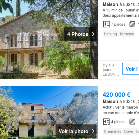
Maison
à 83210, S
À 15 min de Toulon et
deux
appartements
s
7
pièces
4 Photos
Parking
Terrasse
Il y a 9
Voir 
jours
LEBONCOIN
420 000 €
Maison
à 83210, S
Achat / Vente maison
en vue dominante d'e
(83210)…
4
pièces
Voir la photo
Cheminée
Cave
T