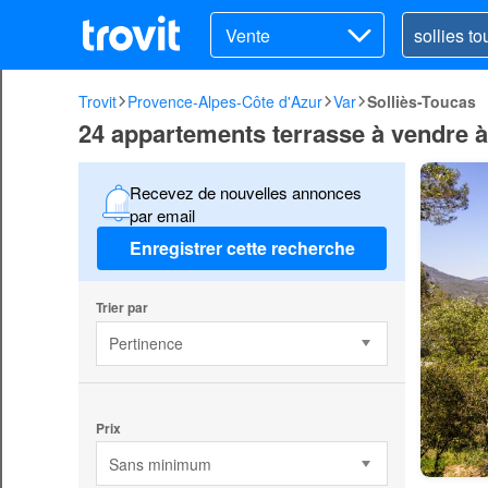
Vente
Trovit
Provence-Alpes-Côte d'Azur
Var
Solliès-Toucas
24 appartements terrasse à vendre à
Recevez de nouvelles annonces
par email
Enregistrer cette recherche
Trier par
Pertinence
Prix
Sans minimum