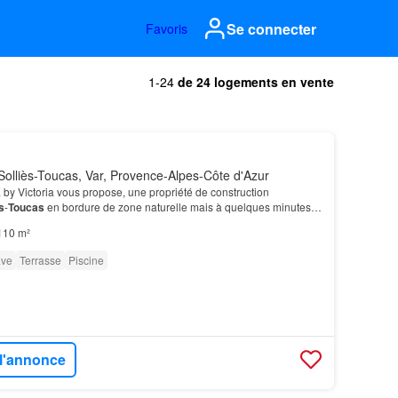
Se connecter
Favoris
1-24
de 24 logements en vente
olliès-Toucas, Var, Provence-Alpes-Côte d'Azur
Victoria vous propose, une propriété de construction
s
-
Toucas
en bordure de zone naturelle mais à quelques minutes
ement, un
appartement
indépendant sur la proprié…
110 m²
ve
Terrasse
Piscine
 l'annonce