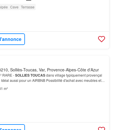
uipée
Cave
Terrasse
 l'annonce
210, Solliès-Toucas, Var, Provence-Alpes-Côte d'Azur
m² RARE -
SOLLIES
TOUCAS
dans village typiquement provençal
 Idéal aussi pour un AIRBNB Possibilité d'achat avec meubles et
ACIEUX
APPARTEMENT
DUPLEX
T4
ATYPIQUE de 81 m…
81 m²
 l'annonce