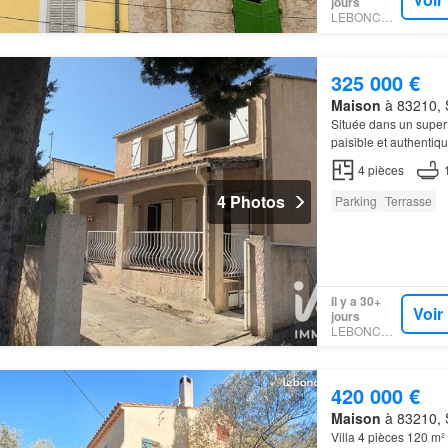
jours
LEBONCOIN
325 000 €
Maison
à 83210, S
Située dans un super
paisible et authentiqu
maison est également
4
pièces
4 Photos
Parking
Terrasse
Il y a 30+
Voir
jours
LEBONCOIN
420 000 €
Maison
à 83210, S
Villa 4 pièces 120 m²