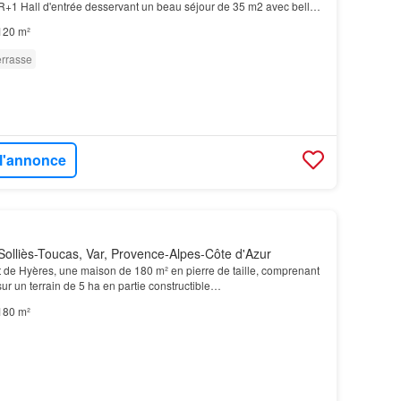
R+1 Hall d'entrée desservant un beau séjour de 35 m2 avec belle
terrasse
plein sud.…
120 m²
errasse
 l'annonce
olliès-Toucas, Var, Provence-Alpes-Côte d'Azur
 de Hyères, une maison de 180 m² en pierre de taille, comprenant
ur un terrain de 5 ha en partie constructible…
180 m²