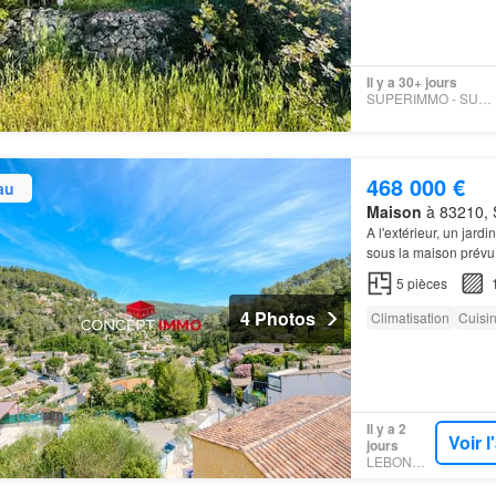
Il y a 30+ jours
SUPERIMMO - SUPERIMMO
468 000 €
au
Maison
à 83210, S
A l'extérieur, un jardi
sous la maison prévu à
5
pièces
4 Photos
Climatisation
Cuisi
Il y a 2
Voir 
jours
LEBONCOIN