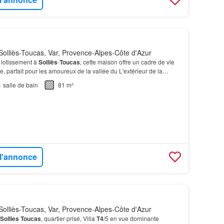
olliès-Toucas, Var, Provence-Alpes-Côte d'Azur
 lotissement à
Solliès
-
Toucas
, cette maison offre un cadre de vie
e, parfait pour les amoureux de la vallée du L'extérieur de la
 très agréable avec deux terrasses…
1
salle de bain
81 m²
 l'annonce
olliès-Toucas, Var, Provence-Alpes-Côte d'Azur
Sollies
Toucas
, quartier prisé, Villa
T4
/5 en vue dominante