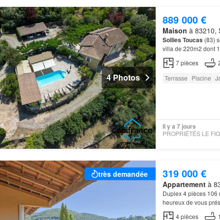
889 000 €
Maison
à 83210, S
Sollies
Toucas
(83) s
villa de 220m2 dont 1
m2 dispose d'un spa
7
pièces
4 Photos
Terrasse
Piscine
J
Il y a 7 jours
319 000 €
très demandée
Appartement
à 83
Duplex 4 pièces 106
heureux de vous prése
11,23 m2 - 1 salle de
4
pièces