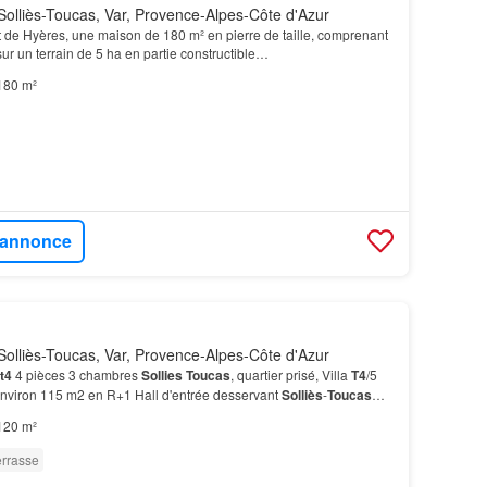
olliès-Toucas, Var, Provence-Alpes-Côte d'Azur
 de Hyères, une maison de 180 m² en pierre de taille, comprenant
ur un terrain de 5 ha en partie constructible…
180 m²
l'annonce
olliès-Toucas, Var, Provence-Alpes-Côte d'Azur
t4
4 pièces 3 chambres
Sollies
Toucas
, quartier prisé, Villa
T4
/5
nviron 115 m2 en R+1 Hall d'entrée desservant
Solliès
-
Toucas
120 m²
errasse