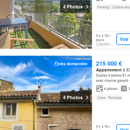
4 Photos
Parking
Cuisine éq
Il y a 30+
Voir
jours
LEBONCOIN
215 000 €
très demandée
Appartement
à 83
Duplex 4 pièces 81 
avec charme garanti -
aménagements, SP
4
pièces
4 Photos
Cave
Terrasse
Il y a 30+
Voir