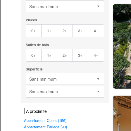
Sans maximum
Pièces
0+
1+
2+
3+
4+
Salles de bain
0+
1+
2+
3+
4+
Superficie
Sans minimum
Sans maximum
À proximité
Appartement Cuers (156)
Appartement Farlède (93)