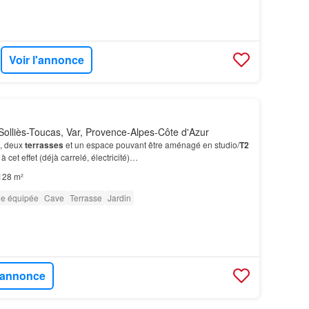
Voir l'annonce
olliès-Toucas, Var, Provence-Alpes-Côte d'Azur
n, deux
terrasses
et un espace pouvant être aménagé en studio/
T2
 cet effet (déjà carrelé, électricité)…
128 m²
ne équipée
Cave
Terrasse
Jardin
l'annonce