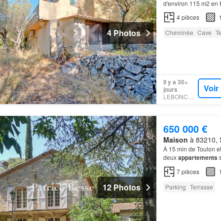
d'environ 115 m2 en 
cheminée accès sur
4
pièces
4 Photos
Cheminée
Cave
T
Il y a 30+
Voir
jours
LEBONCOIN
650 000 €
Maison
à 83210, S
À 15 min de Toulon et
deux
appartements
s
7
pièces
12 Photos
Parking
Terrasse