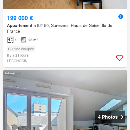
199 000 €
Appartement
à 92150, Suresnes, Hauts-de-Seine, Île-de-
France
1
23 m²
Cuisine équipée
Il y a 21 jours
LEBONCOIN
4 Photos