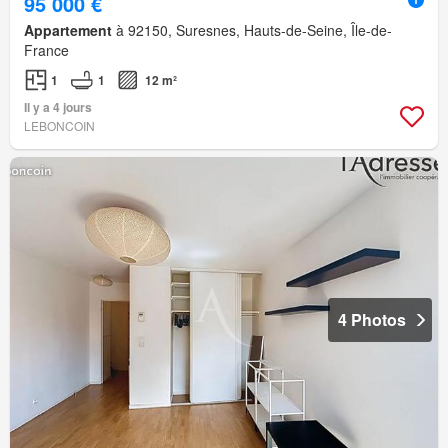
95 000 €
Appartement
à 92150, Suresnes, Hauts-de-Seine, Île-de-
France
1
1
12 m²
Il y a 4 jours
LEBONCOIN
4 Photos