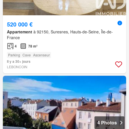
520 000 €
Appartement
à 92150, Suresnes, Hauts-de-Seine, Île-de-
France
4
78 m²
Parking
Cave
Ascenseur
Il y a 30+ jours
LEBONCOIN
4 Photos