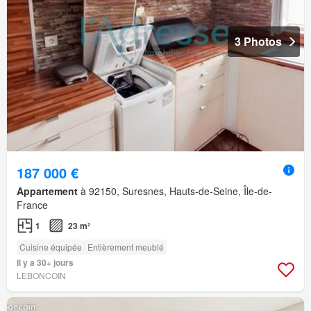
3 Photos
187 000 €
Appartement
à 92150, Suresnes, Hauts-de-Seine, Île-de-
France
1
23 m²
Cuisine équipée
Entièrement meublé
Il y a 30+ jours
LEBONCOIN