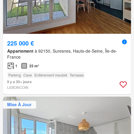
225 000 €
Appartement
à 92150, Suresnes, Hauts-de-Seine, Île-de-
France
1
25 m²
Parking
Cave
Entièrement meublé
Terrasse
Il y a 30+ jours
LEBONCOIN
Mise À Jour