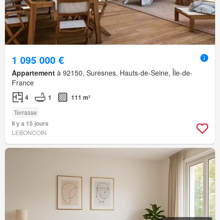
1 095 000 €
Appartement
à 92150, Suresnes, Hauts-de-Seine, Île-de-
France
4
1
111 m²
Terrasse
Il y a 15 jours
LEBONCOIN