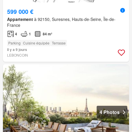
599 000 €
Appartement
à 92150, Suresnes, Hauts-de-Seine, Île-de-
France
4
1
84 m²
Parking
Cuisine équipée
Terrasse
Il y a 9 jours
LEBONCOIN
4 Photos