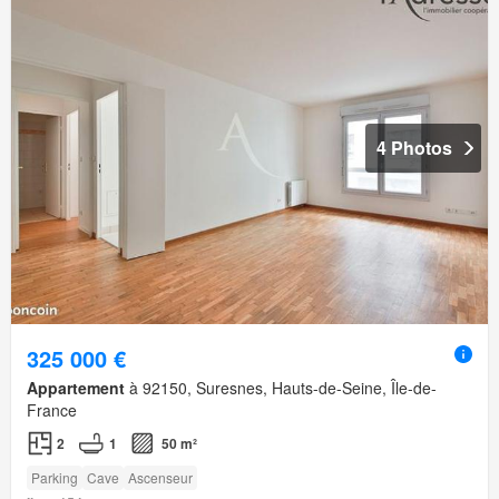
4 Photos
325 000 €
Appartement
à 92150, Suresnes, Hauts-de-Seine, Île-de-
France
2
1
50 m²
Parking
Cave
Ascenseur