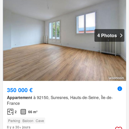
4 Photos
350 000 €
Appartement
à 92150, Suresnes, Hauts-de-Seine, Île-de-
France
2
66 m²
Parking
Balcon
Cave
Il y a 30+ jours