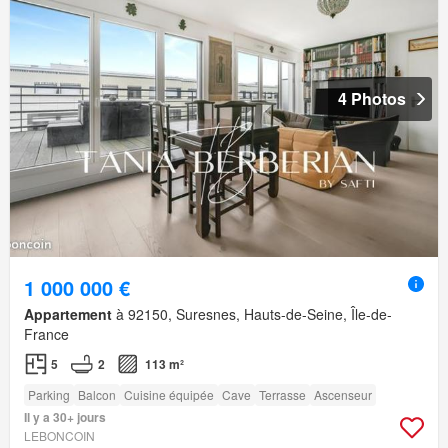
4 Photos
1 000 000 €
Appartement
à 92150, Suresnes, Hauts-de-Seine, Île-de-
France
5
2
113 m²
Parking
Balcon
Cuisine équipée
Cave
Terrasse
Ascenseur
Il y a 30+ jours
LEBONCOIN