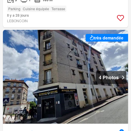
Parking
Cuisine équipée
Terrasse
Il y a 28 jours
LEBONCOIN
très demandée
4 Photos