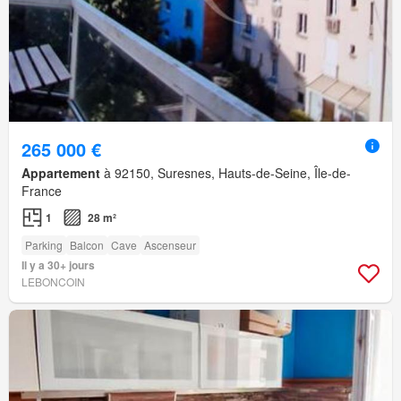
265 000 €
Appartement
à 92150, Suresnes, Hauts-de-Seine, Île-de-
France
1
28 m²
Parking
Balcon
Cave
Ascenseur
Il y a 30+ jours
LEBONCOIN