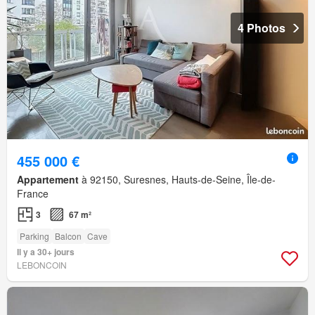
4 Photos
455 000 €
Appartement
à 92150, Suresnes, Hauts-de-Seine, Île-de-
France
3
67 m²
Parking
Balcon
Cave
Il y a 30+ jours
LEBONCOIN