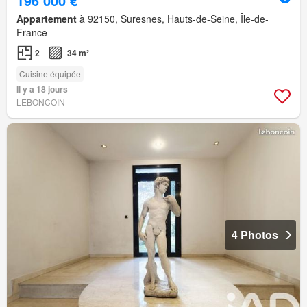
196 000 €
Appartement
à 92150, Suresnes, Hauts-de-Seine, Île-de-
France
2
34 m²
Cuisine équipée
Il y a 18 jours
LEBONCOIN
4 Photos