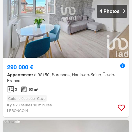
4 Photos
290 000 €
Appartement
à 92150, Suresnes, Hauts-de-Seine, Île-de-
France
3
53 m²
Cuisine équipée
Cave
Il y a 23 heures 10 minutes
LEBONCOIN