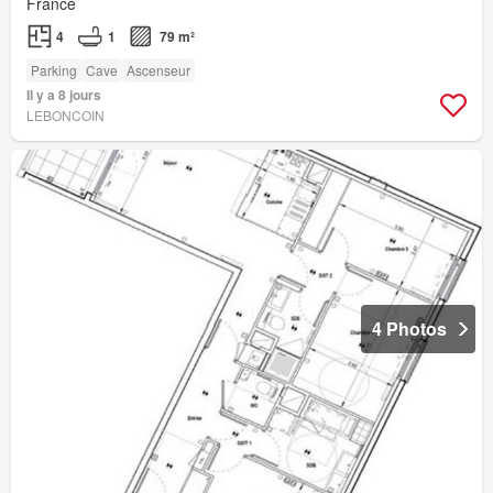
France
4
1
79 m²
Parking
Cave
Ascenseur
Il y a 8 jours
LEBONCOIN
4 Photos