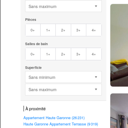
Sans maximum
Pièces
0+
1+
2+
3+
4+
Salles de bain
0+
1+
2+
3+
4+
Superficie
Sans minimum
Sans maximum
À proximité
Appartement Haute Garonne (26 231)
Haute Garonne Appartement Terrasse (9 319)