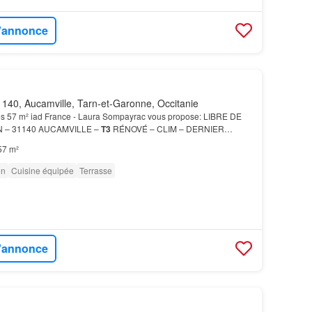
l'annonce
140, Aucamville, Tarn-et-Garonne, Occitanie
s 57 m² iad France - Laura Sompayrac vous propose: LIBRE DE
 – 31140 AUCAMVILLE –
T3
RÉNOVÉ – CLIM – DERNIER
 Les plus: Climatisation réversible dans le séjour et la par…
57 m²
on
Cuisine équipée
Terrasse
l'annonce