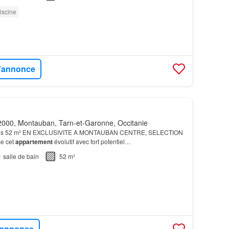
iscine
l'annonce
000, Montauban, Tarn-et-Garonne, Occitanie
es 52 m² EN EXCLUSIVITE A MONTAUBAN CENTRE, SELECTION
e cet
appartement
évolutif avec fort potentiel…
1
salle de bain
52 m²
l'annonce