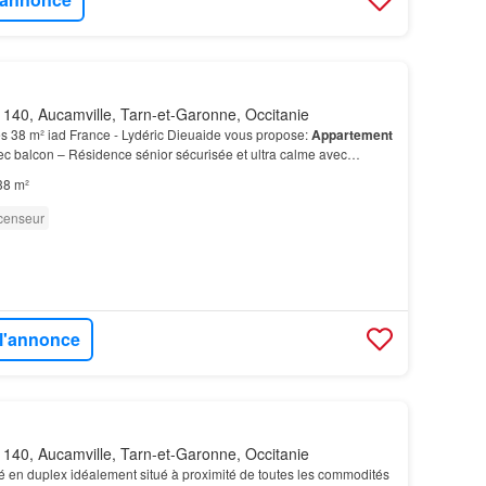
140, Aucamville, Tarn-et-Garonne, Occitanie
s 38 m² iad France - Lydéric Dieuaide vous propose:
Appartement
c balcon – Résidence sénior sécurisée et ultra calme avec
atif, parfait pour profiter des beaux jours…
38 m²
censeur
 l'annonce
140, Aucamville, Tarn-et-Garonne, Occitanie
é en duplex idéalement situé à proximité de toutes les commodités