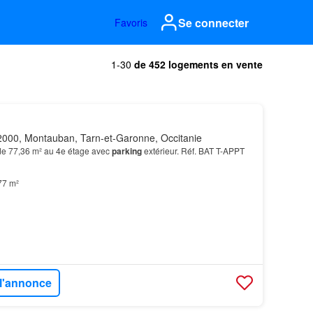
Se connecter
Favoris
1-30
de 452 logements en vente
000, Montauban, Tarn-et-Garonne, Occitanie
e 77,36 m² au 4e étage avec
parking
extérieur. Réf. BAT T-APPT
77 m²
 l'annonce