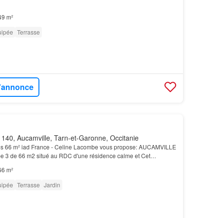
49 m²
uipée
Terrasse
l'annonce
140, Aucamville, Tarn-et-Garonne, Occitanie
s 66 m² iad France - Celine Lacombe vous propose: AUCAMVILLE
e 3 de 66 m2 situé au RDC d'une résidence calme et Cet
du avec 2 places de
parking
aérienne avec un accès…
66 m²
uipée
Terrasse
Jardin