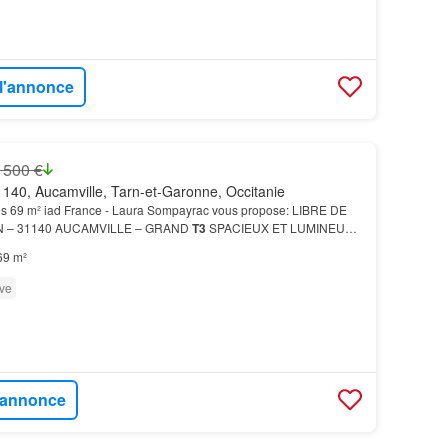
 l'annonce
 500 €
140, Aucamville, Tarn-et-Garonne, Occitanie
s 69 m² iad France - Laura Sompayrac vous propose: LIBRE DE
 – 31140 AUCAMVILLE – GRAND
T3
SPACIEUX ET LUMINEUX
Ouest Cuisine indépendante avec accès à son balcon Grand ce…
69 m²
ve
l'annonce