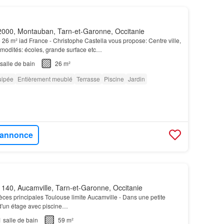
000, Montauban, Tarn-et-Garonne, Occitanie
 26 m² iad France - Christophe Castella vous propose: Centre ville,
modités: écoles, grande surface etc…
salle de bain
26 m²
uipée
Entièrement meublé
Terrasse
Piscine
Jardin
l'annonce
140, Aucamville, Tarn-et-Garonne, Occitanie
èces principales Toulouse limite Aucamville - Dans une petite
d'un étage avec piscine…
1
salle de bain
59 m²