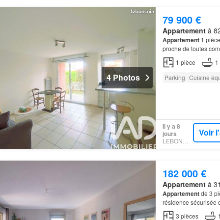
79 900 €
Appartement
à 82
Appartement
1 pièce
proche de toutes com
1
pièce
1
4 Photos
Parking
Cuisine éq
Il y a 8
Voir 
jours
LEBONCOIN
182 000 €
Appartement
à 31
Appartement
de 3 pi
résidence sécurisée 
3
pièces