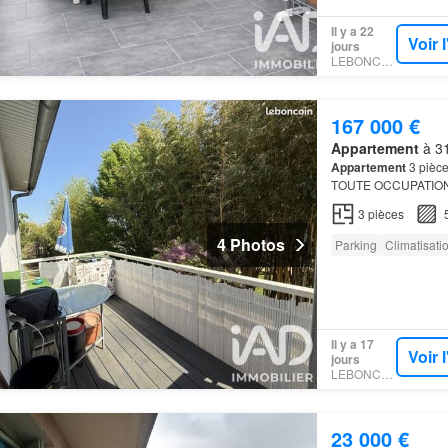
Il y a 22
Voir 
jours
LEBONCOIN
167 000 €
Appartement
à 31
Appartement
3 pièce
TOUTE OCCUPATION
ÉTAGE – double vasque
3
pièces
4 Photos
Parking
Climatisati
Il y a 17
Voir 
jours
LEBONCOIN
23 000 €