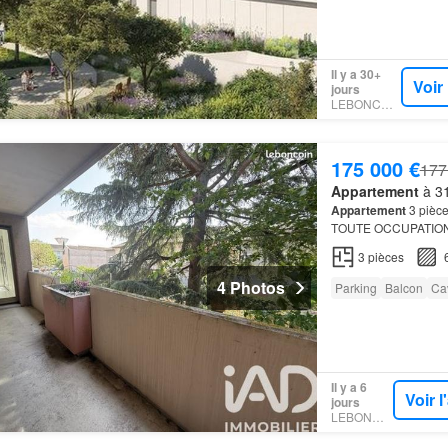
Il y a 30+
Voir
jours
LEBONCOIN
175 000 €
177
Appartement
à 31
Appartement
3 pièce
TOUTE OCCUPATION
– 2 Exposition Sud-
3
pièces
4 Photos
Parking
Balcon
Ca
Il y a 6
Voir 
jours
LEBONCOIN