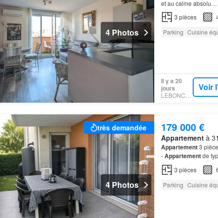
et au calme absolu…
3
pièces
4 Photos
Parking
Cuisine éq
Il y a 20
Voir 
jours
LEBONCOIN
179 000 €
très demandée
Appartement
à 31
Appartement
3 pièce
-
Appartement
de typ
appartement
est ven
3
pièces
4 Photos
Parking
Cuisine éq