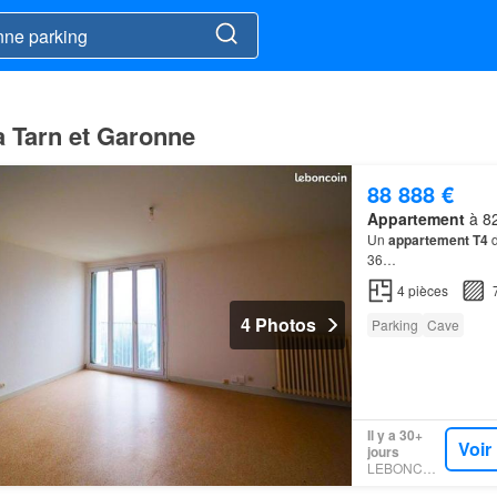
à Tarn et Garonne
88 888 €
Appartement
à 82
Un
appartement T4
d
36…
4
pièces
4 Photos
Parking
Cave
Il y a 30+
Voir
jours
LEBONCOIN