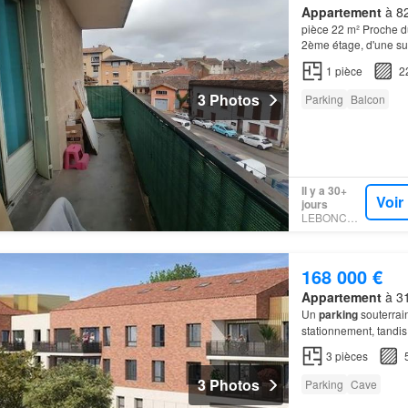
Appartement
à 82
pièce 22 m² Proche d
2ème étage, d'une su
1
pièce
2
3 Photos
Parking
Balcon
Il y a 30+
Voir
jours
LEBONCOIN
168 000 €
Appartement
à 31
Un
parking
souterrain
stationnement, tandis
3
pièces
3 Photos
Parking
Cave