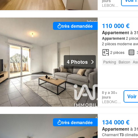
jours
LEBONCOIN
110 000 €
très demandée
Appartement
à 31
Appartement
2 pièce
2 pièces moderne ave
douche Un balcon priv
2
pièces
4 Photos
Parking
Balcon
As
Il y a 30+
Voir
jours
LEBONCOIN
134 000 €
très demandée
Appartement
à 31
Charmant
T3
climatis