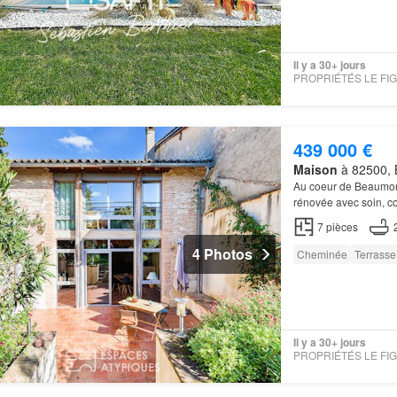
Il y a 30+ jours
439 000 €
Maison
à 82500, 
Au coeur de Beaumon
rénovée avec soin, c
7
pièces
4 Photos
Cheminée
Terrasse
Il y a 30+ jours