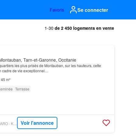
Se connecter
Favoris
1-30
de 2 450 logements en vente
Montauban, Tarn-et-Garonne, Occitanie
quartiers les plus prisés de Montauban, sur les hauteurs, cette
un cadre de vie exceptionnel…
145 m²
eminée
Terrasse
Voir l'annonce
PROPRIÉTÉS LE FIGARO - KRETZ & PARTNERS