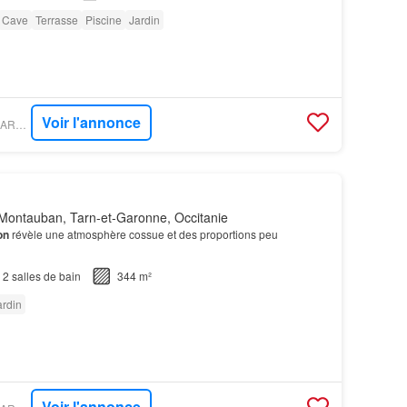
Cave
Terrasse
Piscine
Jardin
Voir l'annonce
PROPRIÉTÉS LE FIGARO - LOUGANCE
Montauban, Tarn-et-Garonne, Occitanie
on
révèle une atmosphère cossue et des proportions peu
2
salles de bain
344 m²
ardin
Voir l'annonce