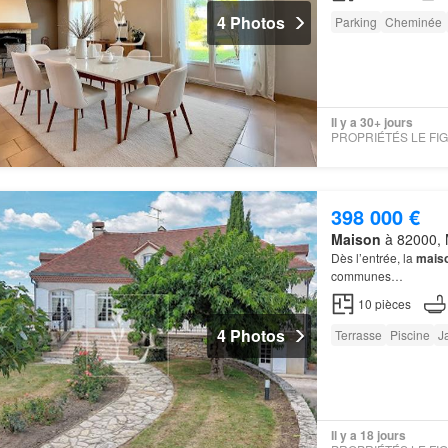
4 Photos
Parking
Cheminée
Il y a 30+ jours
398 000 €
Maison
à 82000, 
Dès l’entrée, la
mais
communes…
10
pièces
4 Photos
Terrasse
Piscine
J
Il y a 18 jours