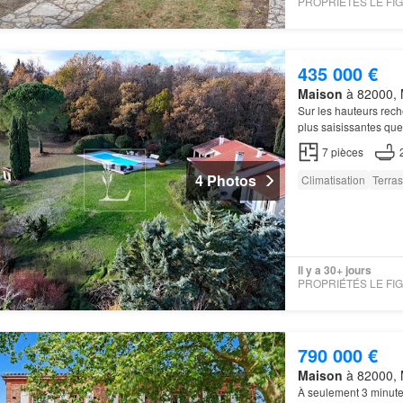
435 000 €
Maison
à 82000, 
Sur les hauteurs rech
plus saisissantes qu
7
pièces
4 Photos
Climatisation
Terra
Il y a 30+ jours
790 000 €
Maison
à 82000, 
À seulement 3 minute