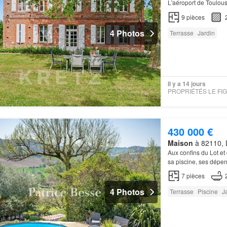
L'aéroport de Toulous
maison
propose six 
9
pièces
4 Photos
Terrasse
Jardin
Il y a 14 jours
430 000 €
Maison
à 82110, L
Aux confins du Lot et
sa piscine, ses dépe
7
pièces
4 Photos
Terrasse
Piscine
J