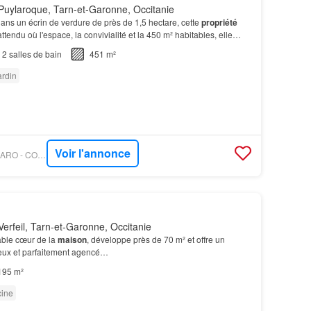
Puylaroque, Tarn-et-Garonne, Occitanie
 dans un écrin de verdure de près de 1,5 hectare, cette
propriété
ttendu où l'espace, la convivialité et la 450 m² habitables, elle
 principale d'environ 260 m²…
2
salles de bain
451 m²
ardin
Voir l'annonce
PROPRIÉTÉS LE FIGARO - COLDWELL BANKER PARIS
erfeil, Tarn-et-Garonne, Occitanie
table cœur de la
maison
, développe près de 70 m² et offre un
eux et parfaitement agencé…
195 m²
cine