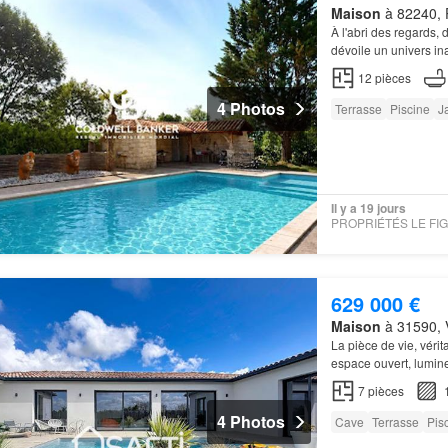
Maison
à 82240, 
À l'abri des regards,
dévoile un univers ina
réunit une habitation
12
pièces
4 Photos
Terrasse
Piscine
J
Il y a 19 jours
629 000 €
Maison
à 31590, V
La pièce de vie, véri
espace ouvert, lumin
7
pièces
4 Photos
Cave
Terrasse
Pis