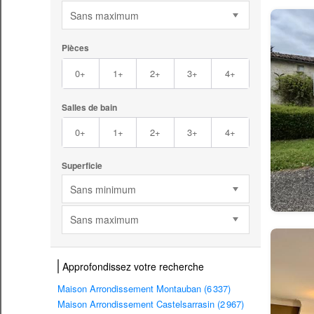
Sans maximum
Pièces
0+
1+
2+
3+
4+
Salles de bain
0+
1+
2+
3+
4+
Superficie
Sans minimum
Sans maximum
Approfondissez votre recherche
Maison Arrondissement Montauban (6 337)
Maison Arrondissement Castelsarrasin (2 967)