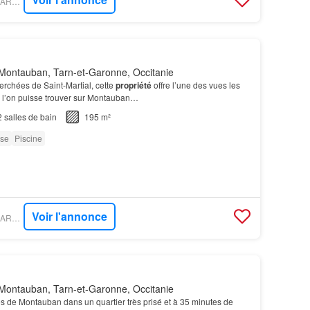
PROPRIÉTÉS LE FIGARO - LOUGANCE
Montauban, Tarn-et-Garonne, Occitanie
erchées de Saint-Martial, cette
propriété
offre l’une des vues les
e l’on puisse trouver sur Montauban…
2
salles de bain
195 m²
sse
Piscine
Voir l'annonce
PROPRIÉTÉS LE FIGARO - LOUGANCE
Montauban, Tarn-et-Garonne, Occitanie
s de Montauban dans un quartier très prisé et à 35 minutes de