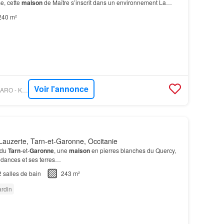
e, cette
maison
de Maître s’inscrit dans un environnement La
chambres spacieuses d’environ 15 m² chacun…
240 m²
Voir l'annonce
PROPRIÉTÉS LE FIGARO - KRETZ & PARTNERS
auzerte, Tarn-et-Garonne, Occitanie
 du
Tarn
-et-
Garonne
, une
maison
en pierres blanches du Quercy,
ndances et ses terres…
2
salles de bain
243 m²
ardin