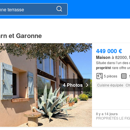
arn et Garonne
449 000 €
Maison
à 82000, 
Située dans l’un des 
propriété
rare offre 
5
pièces
4 Photos
Cuisine équipée
Ch
Il y a 14 jours