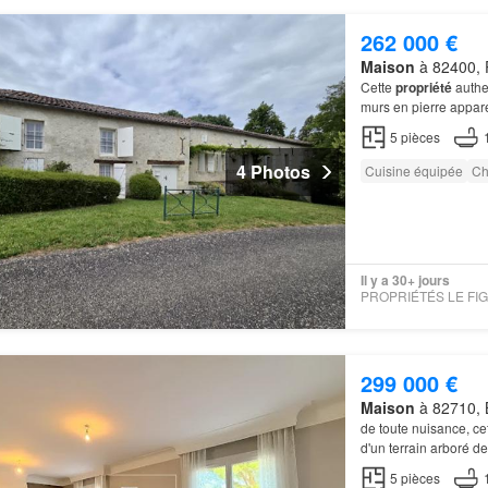
262 000 €
Maison
à 82400, P
Cette
propriété
authen
murs en pierre appare
superbe parc arboré 
5
pièces
4 Photos
Cuisine équipée
Ch
Il y a 30+ jours
299 000 €
Maison
à 82710, B
de toute nuisance, ce
d'un terrain arboré d
5
pièces