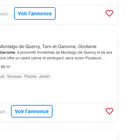
Voir l'annonce
PROPRIÉTÉS LE FIGARO - PATRICE BESSE
Montaigu-de-Quercy, Tarn-et-Garonne, Occitanie
Garonne
, à proximité immédiate de Montaigu-de-Quercy et de ses
e offre un cadre calme et verdoyant, sans voisin Plusieurs
 cave, hangar), une piscine avec terrass…
189 m²
ve
Terrasse
Piscine
Jardin
Voir l'annonce
PROPRIÉTÉS LE FIGARO - EXPERTIMO