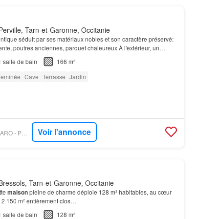
erville, Tarn-et-Garonne, Occitanie
tique séduit par ses matériaux nobles et son caractère préservé:
nte, poutres anciennes, parquet chaleureux À l'extérieur, un
et aménagé entoure la
propriété
.…
1
salle de bain
166 m²
eminée
Cave
Terrasse
Jardin
Voir l'annonce
PROPRIÉTÉS LE FIGARO - PRADA PRESTIGE IMMO
ressols, Tarn-et-Garonne, Occitanie
tte
maison
pleine de charme déploie 128 m² habitables, au cœur
e 2 150 m² entièrement clos…
1
salle de bain
128 m²