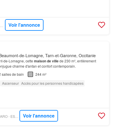
Voir l'annonce
PROPRIÉTÉS LE FIGARO - SAFTI
Beaumont-de-Lomagne, Tarn-et-Garonne, Occitanie
t-de-Lomagne, cette
maison de ville
de 230 m², entièrement
onjugue charme d'antan et confort contemporain.
2
salles de bain
244 m²
Ascenseur
Accès pour les personnes handicapées
Voir l'annonce
PROPRIÉTÉS LE FIGARO - ESPACES ATYPIQUES MONTAUBAN