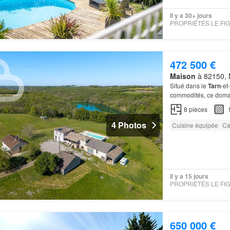
Il y a 30+ jours
472 500 €
Maison
à 82150, 
Situé dans le
Tarn
-et-
commodités, ce domain
dépendances (grange,
8
pièces
4 Photos
Cuisine équipée
Ca
Il y a 15 jours
650 000 €