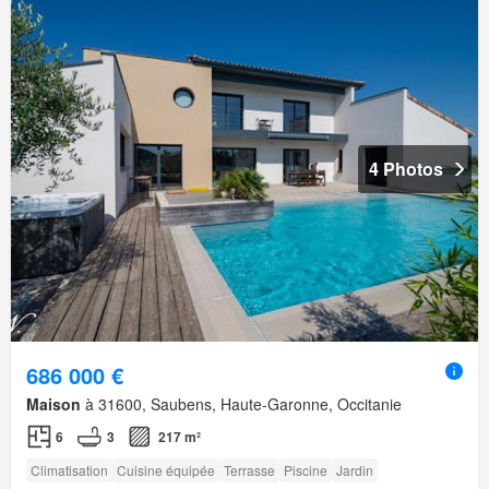
4 Photos
686 000 €
Maison
à 31600, Saubens, Haute-Garonne, Occitanie
6
3
217 m²
Climatisation
Cuisine équipée
Terrasse
Piscine
Jardin