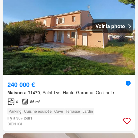
Voir la photo
240 000 €
Maison
à 31470, Saint-Lys, Haute-Garonne, Occitanie
4
86 m²
Parking
Cuisine équipée
Cave
Terrasse
Jardin
Il y a 30+ jours
BIEN´ICI