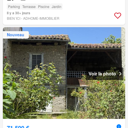
Parking
Terrasse
Piscine
Jardin
Il y a 30+ jours
BIEN´ICI - ADHOME-IMMOBILIER
Nouveau
Voir la photo
71 500 €