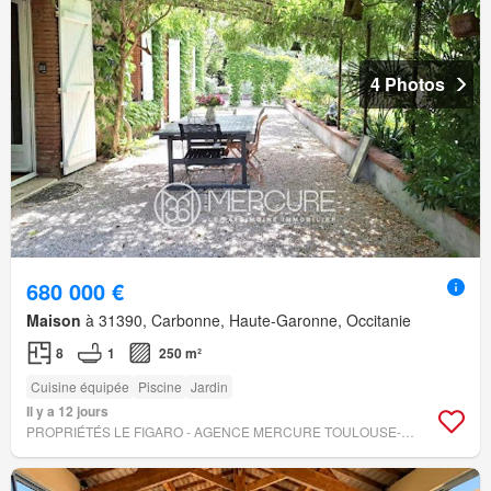
4 Photos
680 000 €
Maison
à 31390, Carbonne, Haute-Garonne, Occitanie
8
1
250 m²
Cuisine équipée
Piscine
Jardin
Il y a 12 jours
PROPRIÉTÉS LE FIGARO - AGENCE MERCURE TOULOUSE-OCCITANIE