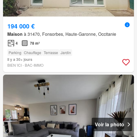
194 000 €
Maison
à 31470, Fonsorbes, Haute-Garonne, Occitanie
4
78 m²
Parking
Chauffage
Terrasse
Jardin
Il y a 30+ jours
BIEN´ICI - BAC-IMMO
Voir la photo