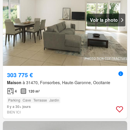
Voir la photo
303 775 €
Maison
à 31470, Fonsorbes, Haute-Garonne, Occitanie
4
120 m²
Parking
Cave
Terrasse
Jardin
Il y a 30+ jours
BIEN´ICI