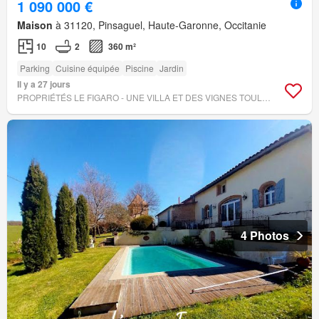
1 090 000 €
Maison
à 31120, Pinsaguel, Haute-Garonne, Occitanie
10
2
360 m²
Parking
Cuisine équipée
Piscine
Jardin
Il y a 27 jours
PROPRIÉTÉS LE FIGARO - UNE VILLA ET DES VIGNES TOULOUSE
4 Photos