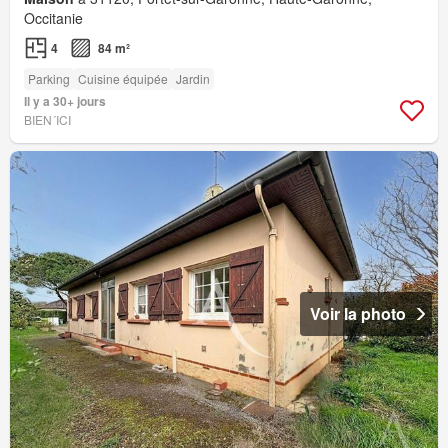
Occitanie
4
84 m²
Parking
Cuisine équipée
Jardin
Il y a 30+ jours
BIEN´ICI
Voir la photo