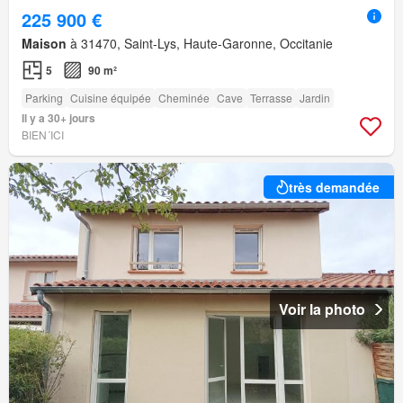
225 900 €
Maison
à 31470, Saint-Lys, Haute-Garonne, Occitanie
5
90 m²
Parking
Cuisine équipée
Cheminée
Cave
Terrasse
Jardin
Il y a 30+ jours
BIEN´ICI
très demandée
Voir la photo