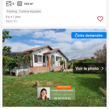
5
104 m²
Parking
Cuisine équipée
Il y a 1 jour
BIEN´ICI
très demandée
Voir la photo