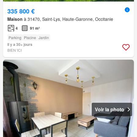
335 800 €
Maison
à 31470, Saint-Lys, Haute-Garonne, Occitanie
4
91 m²
Parking
Piscine
Jardin
Il y a 30+ jours
BIEN´ICI
Voir la photo