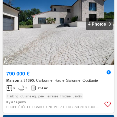
4 Photos
790 000 €
Maison
à 31390, Carbonne, Haute-Garonne, Occitanie
5
3
234 m²
Parking
Cuisine équipée
Terrasse
Piscine
Jardin
Il y a 14 jours
PROPRIÉTÉS LE FIGARO - UNE VILLA ET DES VIGNES TOULOUSE