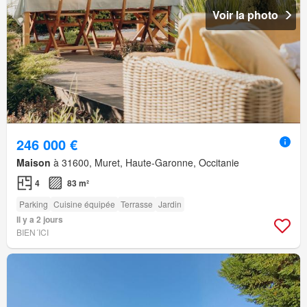
Voir la photo
246 000 €
Maison
à 31600, Muret, Haute-Garonne, Occitanie
4
83 m²
Parking
Cuisine équipée
Terrasse
Jardin
Il y a 2 jours
BIEN´ICI