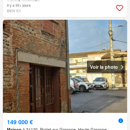
Il y a 30+ jours
BIEN´ICI
Voir la photo
149 000 €
Maison
à 31120, Portet-sur-Garonne, Haute-Garonne,