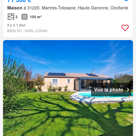
Maison
à 31220, Martres-Tolosane, Haute-Garonne, Occitanie
2
100 m²
Il y a 1 jour
BIEN´ICI - SARL-JOSAN
Voir la photo