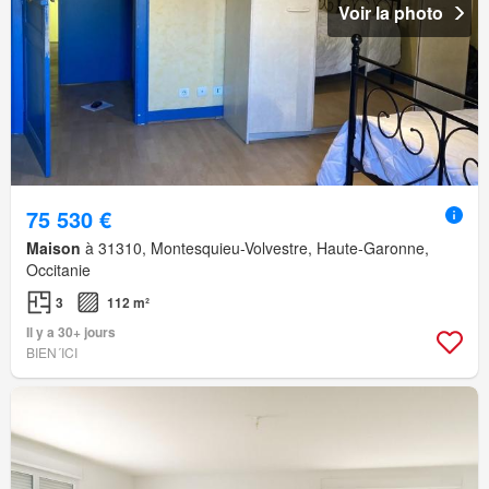
Voir la photo
75 530 €
Maison
à 31310, Montesquieu-Volvestre, Haute-Garonne,
Occitanie
3
112 m²
Il y a 30+ jours
BIEN´ICI