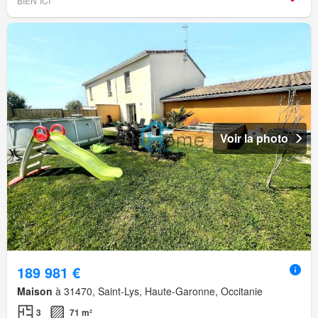
BIEN´ICI
Voir la photo
189 981 €
Maison
à 31470, Saint-Lys, Haute-Garonne, Occitanie
3
71 m²