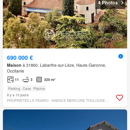
4 Photos
690 000 €
Maison
à 31860, Labarthe-sur-Lèze, Haute-Garonne,
Occitanie
11
3
320 m²
Parking
Cave
Piscine
Il y a 13 jours
PROPRIÉTÉS LE FIGARO - AGENCE MERCURE TOULOUSE-OCCITANIE