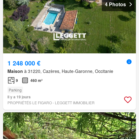
4 Photos
1 248 000 €
Maison
à 31220, Cazères, Haute-Garonne, Occitanie
9
460 m²
Parking
Il y a 19 jours
PROPRIÉTÉS LE FIGARO - LEGGETT IMMOBILIER