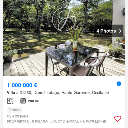
4 Photos
1 000 000 €
Villa
à 31280, Drémil-Lafage, Haute-Garonne, Occitanie
5
200 m²
Terrasse
Il y a 23 jours
PROPRIÉTÉS LE FIGARO - JUNOT CHÂTEAUX & PATRIMOINE