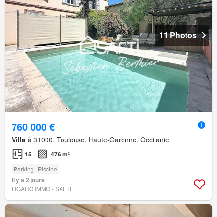
11 Photos
760 000 €
Villa
à 31000, Toulouse, Haute-Garonne, Occitanie
15
476 m²
Parking
Piscine
Il y a 2 jours
FIGARO IMMO - SAFTI