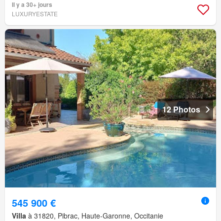
Il y a 30+ jours
LUXURYESTATE
12 Photos
545 900 €
Villa
à 31820, Pibrac, Haute-Garonne, Occitanie