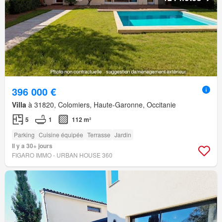
396 000 €
Villa
à 31820, Colomiers, Haute-Garonne, Occitanie
5
1
112 m²
Parking
Cuisine équipée
Terrasse
Jardin
Il y a 30+ jours
FIGARO IMMO - URBAN HOUSE 360