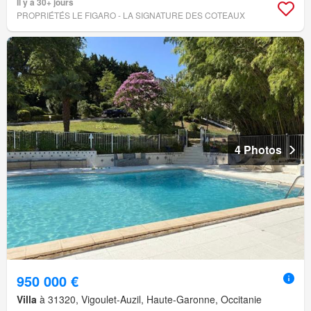
Il y a 30+ jours
PROPRIÉTÉS LE FIGARO - LA SIGNATURE DES COTEAUX
4 Photos
950 000 €
Villa
à 31320, Vigoulet-Auzil, Haute-Garonne, Occitanie