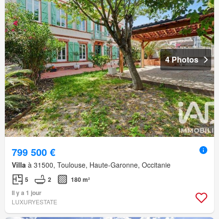
4 Photos
799 500 €
Villa
à 31500, Toulouse, Haute-Garonne, Occitanie
5
2
180 m²
Il y a 1 jour
LUXURYESTATE