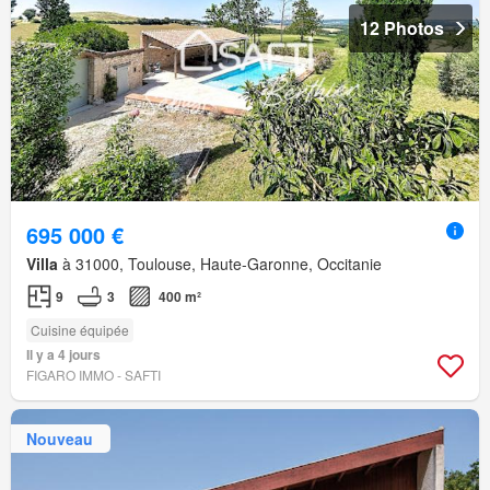
12 Photos
695 000 €
Villa
à 31000, Toulouse, Haute-Garonne, Occitanie
9
3
400 m²
Cuisine équipée
Il y a 4 jours
FIGARO IMMO - SAFTI
Nouveau