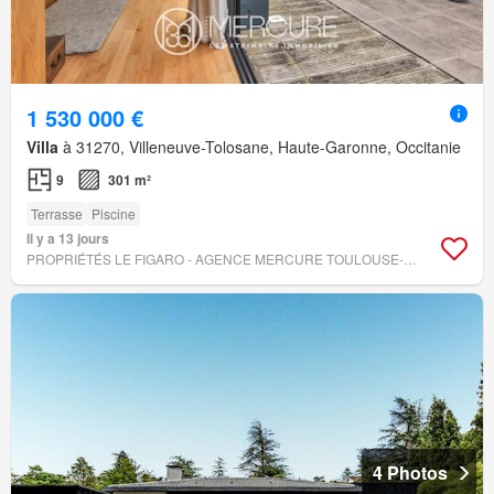
1 530 000 €
Villa
à 31270, Villeneuve-Tolosane, Haute-Garonne, Occitanie
9
301 m²
Terrasse
Piscine
Il y a 13 jours
PROPRIÉTÉS LE FIGARO - AGENCE MERCURE TOULOUSE-OCCITANIE
4 Photos