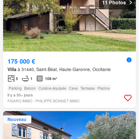
11 Photos
175 000 €
Villa
à 31440, Saint-Béat, Haute-Garonne, Occitanie
5
1
108 m²
Parking
Balcon
Cuisine équipée
Cave
Terrasse
Piscine
Il y a 30+ jours
FIGARO IMMO - PHILIPPE BONNET IMMO
Nouveau