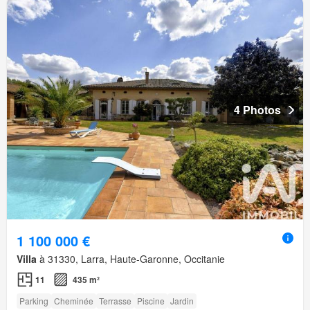
4 Photos
1 100 000 €
Villa
à 31330, Larra, Haute-Garonne, Occitanie
11
435 m²
Parking
Cheminée
Terrasse
Piscine
Jardin