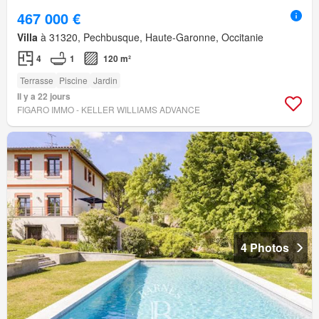
467 000 €
Villa
à 31320, Pechbusque, Haute-Garonne, Occitanie
4
1
120 m²
Terrasse
Piscine
Jardin
Il y a 22 jours
FIGARO IMMO - KELLER WILLIAMS ADVANCE
4 Photos