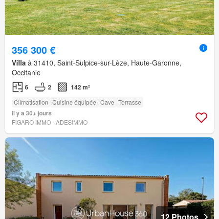
356 300 €
Villa
à 31410, Saint-Sulpice-sur-Lèze, Haute-Garonne,
Occitanie
6
2
142 m²
Climatisation
Cuisine équipée
Cave
Terrasse
Il y a 30+ jours
FIGARO IMMO - ADESIMMO
12 Photos