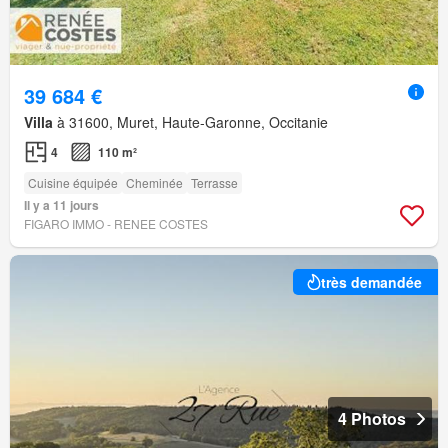
39 684 €
Villa
à 31600, Muret, Haute-Garonne, Occitanie
4
110 m²
Cuisine équipée
Cheminée
Terrasse
Il y a 11 jours
FIGARO IMMO - RENEE COSTES
très demandée
4 Photos