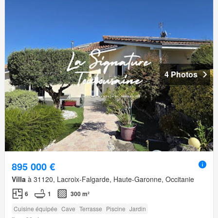
4 Photos
895 000 €
Villa
à 31120, Lacroix-Falgarde, Haute-Garonne, Occitanie
6
1
300 m²
Cuisine équipée
Cave
Terrasse
Piscine
Jardin