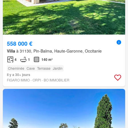
558 000 €
Villa
à 31130, Pin-Balma, Haute-Garonne, Occitanie
4
1
140 m²
Cheminée
Cave
Terrasse
Jardin
Il y a 30+ jours
FIGARO IMMO - ORPI - BO IMMOBILIER