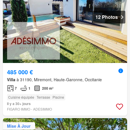
12 Photos
485 000 €
Villa
à 31190, Miremont, Haute-Garonne, Occitanie
7
1
200 m²
Cuisine équipée
Terrasse
Piscine
Il y a 30+ jours
FIGARO IMMO - ADESIMMO
Mise À Jour