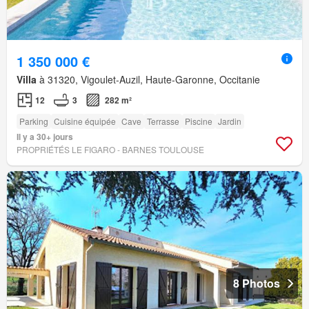
1 350 000 €
Villa
à 31320, Vigoulet-Auzil, Haute-Garonne, Occitanie
12
3
282 m²
Parking
Cuisine équipée
Cave
Terrasse
Piscine
Jardin
Il y a 30+ jours
PROPRIÉTÉS LE FIGARO - BARNES TOULOUSE
8 Photos