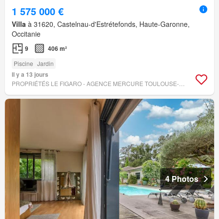
1 575 000 €
Villa
à 31620, Castelnau-d'Estrétefonds, Haute-Garonne,
Occitanie
9
406 m²
Piscine
Jardin
Il y a 13 jours
PROPRIÉTÉS LE FIGARO - AGENCE MERCURE TOULOUSE-OCCITANIE
4 Photos